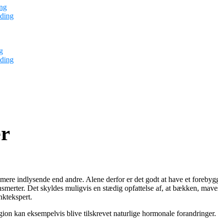
ng
ding
g
ding
er
mere indlysende end andre. Alene derfor er det godt at have et foreby
rter. Det skyldes muligvis en stædig opfattelse af, at bækken, mavesmer
nktekspert.
gion kan eksempelvis blive tilskrevet naturlige hormonale forandringer.