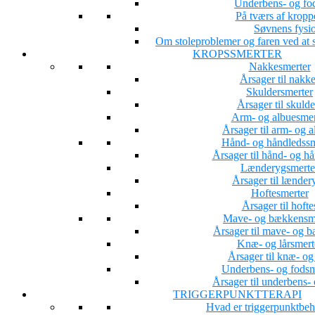
Underbens- og fo
På tværs af kropp
Søvnens fysio
Om stoleproblemer og faren ved at s
KROPSSMERTER
Nakkesmerter
Årsager til nakk
Skuldersmerter
Årsager til skuld
Arm- og albuesmer
Årsager til arm- og 
Hånd- og håndledssm
Årsager til hånd- og h
Lænderygsmerte
Årsager til lænder
Hoftesmerter
Årsager til hoft
Mave- og bækkensm
Årsager til mave- og 
Knæ- og lårsmert
Årsager til knæ- og
Underbens- og fodsm
Årsager til underbens-
TRIGGERPUNKTTERAPI
Hvad er triggerpunktbe