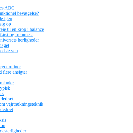
ses ABC
funktionel bevægelse?
le igen
sig op
je til en krop i balance
 først og fremmest
iversets herligheder
aget
edste ven
rgenrutiner
 flere ansigter
omtanke
typisk
ik
ndedræt
om vejrtrækningsteknik
ndedræt
ksis
ion
mesterligheder