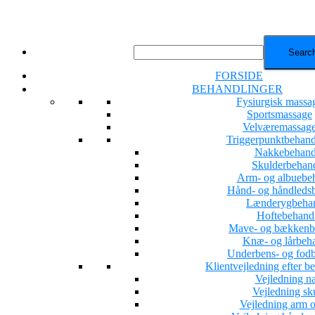
FORSIDE
BEHANDLINGER
Fysiurgisk massa
Sportsmassage
Velværemassag
Triggerpunktbehand
Nakkebehand
Skulderbehan
Arm- og albuebe
Hånd- og håndleds
Lænderygbehan
Hoftebehand
Mave- og bækkenb
Knæ- og lårbeh
Underbens- og fod
Klientvejledning efter b
Vejledning n
Vejledning sk
Vejledning arm o