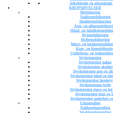
Afkoblende og afrundende a
KROPSØVELSER
Mobilisering
Nakkemobilisering
Skuldermobilisering
Arm- og albuemobiliser
Hånd- og håndledsmobilis
Rygmobilisering
Hoftemobilisering
Mave- og bækkenmobilise
Knæ- og lårmobiliserin
Underbens- og fodmobilis
Styrketræning
Styrketræning nakke
Styrketræning skulder
Styrketræning arm og al
Styrketræning hånd og hå
Styrketræning lændery
Styrketræning hofte
Styrketræning mave og b
Styrketræning knæ og l
Styrketræning underben o
Udspænding
Nakkeudspænding
Skulderudspænding