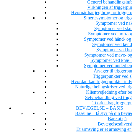
Generel behandlingsinf
Virkningen af triggerpu
Hvornår har jeg brug for trigge
Smertesymptomer og trig
Symptomer ved nak
Symptomer ved skul
Symptomer ved arm- og
Symptomer ved hånd- og 
Symptomer ved lænd
Symptomer ved hof
Symptomer ved mave- og
Symptomer ved knæ- o
Symptomer ved underbens
Årsager til triggerpu
Triggerpunkter ved s
Hvordan kan triggerpunkter indv
Naturlige helingskriser ved tri
Klientvejledning efter b
Selvbehandling ved trigg
Teorien bag triggerp
BEVÆGELSE – BASIS
Baseline – få styr på din bevæ
Bare at gå
Bevægelsesdiversi
Et armsving er et armsving e