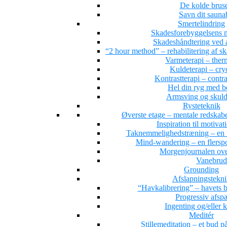
De kolde brus
Savn dit saun
Smertelindring
Skadesforebyggelsens 
Skadeshåndtering ved a
“2 hour method” – rehabilitering af s
Varmeterapi – ther
Kuldeterapi – cry
Kontrastterapi – contr
Hel din ryg med 
Armsving og skuld
Rysteteknik
Øverste etage – mentale redskab
Inspiration til motivat
Taknemmelighedstræning – en 
Mind-wandering – en flersporet
Morgenjournalen ove
Vanebrud
Grounding
Afslapningstekn
“Havkalibrering” – havets b
Progressiv afs
Ingenting og/eller 
Meditér
Stillemeditation – et bud på