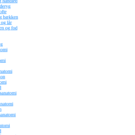
g håndled
nderyg
ofte
og bækken
og lår
en og fod
yg
tomi
omi
natomi
ion
tomi
d
sanatomi
natomi
n
anatomi
atomi
d