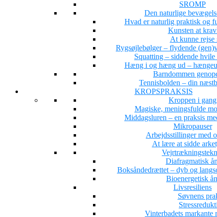
SROMP
Den naturlige bevægel
Hvad er naturlig praktisk og 
Kunsten at krav
At kunne rejse 
Rygsøjlebølger – flydende (gen)ve
Squatting – siddende hvile
Hæng i og hæng ud – hængeun
Barndommen genopd
Tennisbolden – din næstb
KROPSPRAKSIS
Kroppen i gang
Magiske, meningsfulde mo
Middagsluren – en praksis med
Mikropauser
Arbejdsstillinger med 
At lære at sidde arke
Vejrtrækningstekn
Diafragmatisk å
Boksåndedrættet – dyb og langs
Bioenergetisk å
Livsresiliens
Søvnens pra
Stressredukt
Vinterbadets markante 