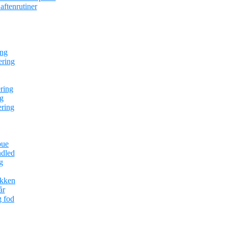
ftenrutiner
ing
ering
ring
g
ering
bue
ndled
g
ækken
år
g fod