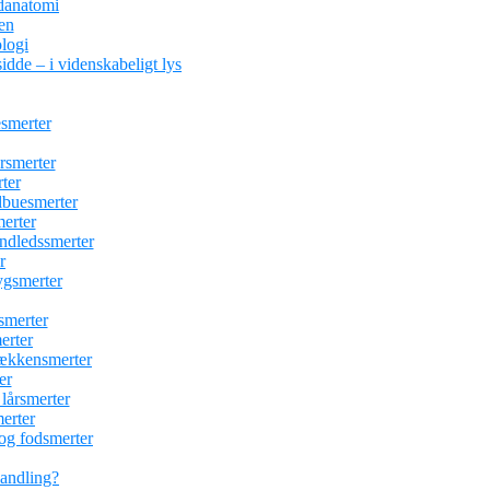
danatomi
en
logi
idde – i videnskabeligt lys
esmerter
ersmerter
ter
albuesmerter
erter
åndledssmerter
r
ygsmerter
esmerter
erter
bækkensmerter
er
 lårsmerter
erter
 og fodsmerter
handling?