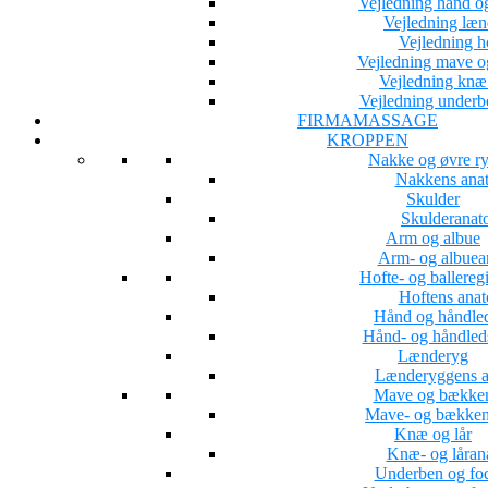
Vejledning hånd o
Vejledning læ
Vejledning h
Vejledning mave 
Vejledning knæ 
Vejledning underb
FIRMAMASSAGE
KROPPEN
Nakke og øvre r
Nakkens ana
Skulder
Skulderanat
Arm og albue
Arm- og albuea
Hofte- og ballereg
Hoftens ana
Hånd og håndle
Hånd- og håndled
Lænderyg
Lænderyggens a
Mave og bække
Mave- og bækken
Knæ og lår
Knæ- og låran
Underben og fo