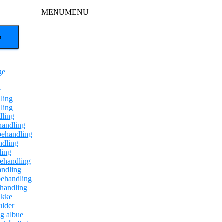
MENU
MENU
ge
e
ling
ling
dling
handling
behandling
dling
ling
ehandling
andling
behandling
ehandling
akke
ulder
g albue