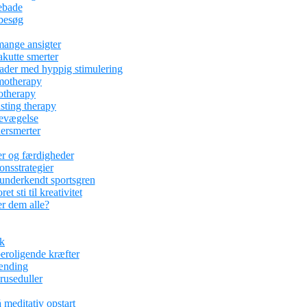
ebade
abesøg
mange ansigter
kutte smerter
kader med hyppig stimulering
motherapy
otherapy
asting therapy
bevægelse
ersmerter
er og færdigheder
ionsstrategier
underkendt sportsgren
 sti til kreativitet
r dem alle?
ik
eroligende kræfter
pænding
kruseduller
 meditativ opstart