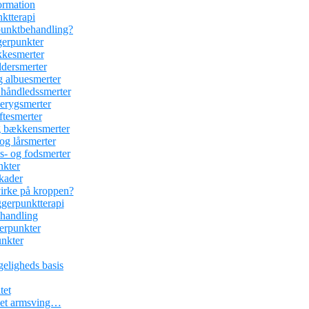
ormation
nktterapi
rpunktbehandling?
gerpunkter
kesmerter
dersmerter
 albuesmerter
håndledssmerter
erygsmerter
tesmerter
 bækkensmerter
g lårsmerter
- og fodsmerter
nkter
kader
irke på kroppen?
ggerpunktterapi
ehandling
erpunkter
unkter
geligheds basis
tet
r et armsving…