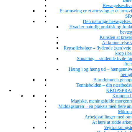
Bare 
Bevægelsesdiver
Et armsving er et armsving er et arms
SR
Den naturlige bevægelse
Hvad er naturlig praktisk og funk
bevæg
Kunsten at kravle
At kunne rejse 
Rygsøjlebølger – flydende (gen)veje 
krop i b
Squatting – siddende hvile fø
fre
Hæng i og hæng ud – hængeunive
herlig
Barndommen genop
Tennisbolden – din næstbedst
KROPSPRA
Kroppen i
Magiske, meningsfulde morgenru
Middagsluren – en praksis med flere ans
Mikrop
Arbejdsstillinger med om
At lære at sidde arke
Vejrtrækningst