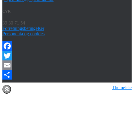
CVR
39 30 71 54
Forretningsbetingelser
Persondata og cookies
Facebook
Twitter
Email
Share
Hestia | Udviklet af
ThemeIsle