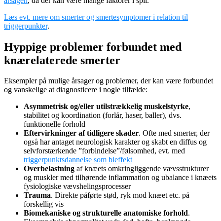
årsagen
, da der kan være mange faktorer i spil.
Læs evt. mere om smerter og smertesymptomer i relation til
triggerpunkter
.
Hyppige problemer forbundet med
knærelaterede smerter
Eksempler på mulige årsager og problemer, der kan være forbundet
og vanskelige at diagnosticere i nogle tilfælde:
Asymmetrisk og/eller utilstrækkelig muskelstyrke
,
stabilitet og koordination (forlår, haser, baller), dvs.
funktionelle forhold
Eftervirkninger af tidligere skader
. Ofte med smerter, der
også har antaget neurologisk karakter og skabt en diffus og
selvforstærkende ”forbindelse”/følsomhed, evt. med
triggerpunktsdannelse som bieffekt
Overbelastning
af knæets omkringliggende vævsstrukturer
og muskler med tilhørende inflammation og ubalance i knæets
fysiologiske vævshelingsprocesser
Trauma
. Direkte påførte stød, ryk mod knæet etc. på
forskellig vis
Biomekaniske og strukturelle anatomiske forhold
.