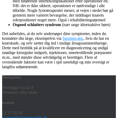
med tilhørende smertekomplikationer efter operationer etc.
NB: det er ikke sikkert, operationer er nødvendige i alle
tilfælde. Nogle fysioterapeuter mener, at vejen i stedet bør gå
gennem mere varieret bevægelse, der inddrager knæets
yderpositioner noget mere. Også i rehabiliteringsøjemed
Osgood schlatters syndrom
(især unge idrætsaktive børn)
Det anbefales, at du selv undersøger dine symptomer, inden du
kontakter din læge, eksempelvis via
Sportnet.doc
, hvis du har en
knæskade, og selv sætter dig ind i mulige årsagssammenhænge.
Dette med henblik på at kvalificere en diagnosticering og undgå
unødige kirurgiske indgreb, injektioner, smertestillende præparater
m.m., med mindre disse selvfølgelig er berettiget. Flere af
ovenstående faktorer kan være i spil
samtidigt
og min oversigt er
langtfra udtømmende.
Åbningstider
Hverdage: fra kl. 8
Weekend: efter aftale
Kontakt
22 75 70 39
jesperabild@jesperabild.dk