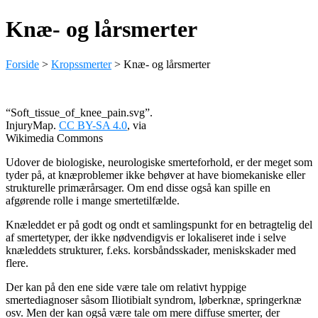
Knæ- og lårsmerter
Forside
>
Kropssmerter
>
Knæ- og lårsmerter
“Soft_tissue_of_knee_pain.svg”.
InjuryMap.
CC BY-SA 4.0
, via
Wikimedia Commons
Udover de biologiske, neurologiske smerteforhold, er der meget som
tyder på, at knæproblemer ikke behøver at have biomekaniske eller
strukturelle primærårsager. Om end disse også kan spille en
afgørende rolle i mange smertetilfælde.
Knæleddet er på godt og ondt et samlingspunkt for en betragtelig del
af smertetyper, der ikke nødvendigvis er lokaliseret inde i selve
knæleddets strukturer, f.eks. korsbåndsskader, meniskskader med
flere.
Der kan på den ene side være tale om relativt hyppige
smertediagnoser såsom Iliotibialt syndrom, løberknæ, springerknæ
osv. Men der kan også være tale om mere diffuse smerter, der