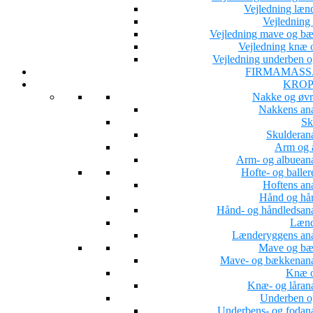
Vejledning læn
Vejledning 
Vejledning mave og b
Vejledning knæ o
Vejledning underben o
FIRMAMASS
KROP
Nakke og øvr
Nakkens an
Sk
Skulderan
Arm og 
Arm- og albuean
Hofte- og baller
Hoftens an
Hånd og hå
Hånd- og håndledsan
Lænd
Lænderyggens an
Mave og b
Mave- og bækkenan
Knæ o
Knæ- og låran
Underben o
Underbens- og fodan