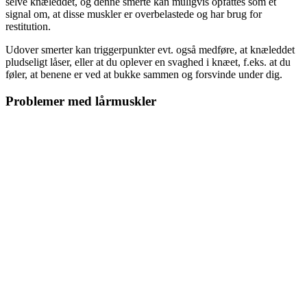
selve knæleddet, og denne smerte kan muligvis opfattes som et
signal om, at disse muskler er overbelastede og har brug for
restitution.
Udover smerter kan triggerpunkter evt. også medføre, at knæleddet
pludseligt låser, eller at du oplever en svaghed i knæet, f.eks. at du
føler, at benene er ved at bukke sammen og forsvinde under dig.
Problemer med lårmuskler