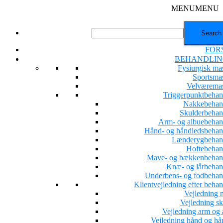
MENU
MENU
FOR
BEHANDLIN
Fysiurgisk ma
Sportsma
Velværema
Triggerpunktbehan
Nakkebehan
Skulderbehan
Arm- og albuebehan
Hånd- og håndledsbehan
Lænderygbehan
Hoftebehan
Mave- og bækkenbehan
Knæ- og lårbehan
Underbens- og fodbehan
Klientvejledning efter beha
Vejledning 
Vejledning sk
Vejledning arm og 
Vejledning hånd og hå