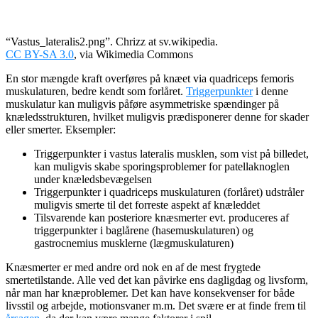
“Vastus_lateralis2.png”. Chrizz at sv.wikipedia.
CC BY-SA 3.0
, via Wikimedia Commons
En stor mængde kraft overføres på knæet via quadriceps femoris
muskulaturen, bedre kendt som forlåret.
Triggerpunkter
i denne
muskulatur kan muligvis påføre asymmetriske spændinger på
knæledsstrukturen, hvilket muligvis prædisponerer denne for skader
eller smerter. Eksempler:
Triggerpunkter i vastus lateralis musklen, som vist på billedet,
kan muligvis skabe sporingsproblemer for patellaknoglen
under knæledsbevægelsen
Triggerpunkter i quadriceps muskulaturen (forlåret) udstråler
muligvis smerte til det forreste aspekt af knæleddet
Tilsvarende kan posteriore knæsmerter evt. produceres af
triggerpunkter i baglårene (hasemuskulaturen) og
gastrocnemius musklerne (lægmuskulaturen)
Knæsmerter er med andre ord nok en af de mest frygtede
smertetilstande. Alle ved det kan påvirke ens dagligdag og livsform,
når man har knæproblemer. Det kan have konsekvenser for både
livsstil og arbejde, motionsvaner m.m. Det svære er at finde frem til