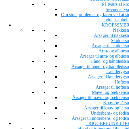
På tværs af kr
Søvnens fysi
Om stoleproblemer og faren ved at si
i videnskabeli
KROPSSME
Nakkesm
Årsager til nakkesm
Skuldersm
Årsager til skulders
Arm- og albuesm
Årsager til arm- og albues
Hånd- og håndledssm
Årsager til hånd- og håndledssm
Lænderygsm
Årsager til lænderygsm
Hoftesm
Årsager til hoftes
Mave- og bækkensm
Årsager til mave- og bækkensm
Knæ- og lårsm
Årsager til knæ- og lårs
Underbens- og fodsm
Årsager til underbens- og fodsm
TRIGGERPUNKTTE
Hvad er triggerpunktbehand