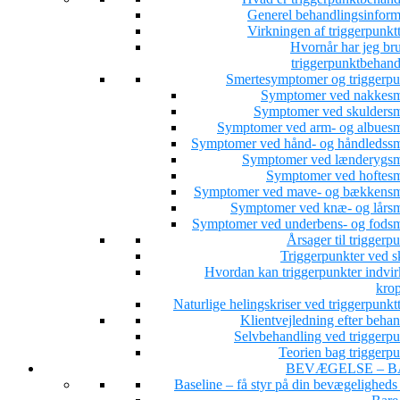
Generel behandlingsinform
Virkningen af triggerpunkt
Hvornår har jeg bru
triggerpunktbehand
Smertesymptomer og triggerpu
Symptomer ved nakkesm
Symptomer ved skuldersm
Symptomer ved arm- og albuesm
Symptomer ved hånd- og håndledssm
Symptomer ved lænderygsm
Symptomer ved hoftesm
Symptomer ved mave- og bækkensm
Symptomer ved knæ- og lårsm
Symptomer ved underbens- og fodsm
Årsager til triggerp
Triggerpunkter ved s
Hvordan kan triggerpunkter indvir
kro
Naturlige helingskriser ved triggerpunkt
Klientvejledning efter beha
Selvbehandling ved triggerpu
Teorien bag triggerpu
BEVÆGELSE – B
Baseline – få styr på din bevægeligheds