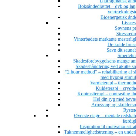
Diafragmatisk ånd
Boksåndedrættet – dyb og la
vejrtrækningst
Bioenergetisk ånd
Livsres
Søvnens pr
Stressredu
Vinterbadets markante mesterlig
De kolde brus
Savn dit sauna
Smertelin
Skadesforebyggelsens mange ans
Skadeshåndtering ved akutte sm
“2 hour method” – rehabilitering af 
med hyppig stimul
Varmeterapi – thermoth
Kuldeterapi – cryoth
Kontrastterapi – contrasting t
Hel din ryg med bevæ
Armsving og skuldersm
Rystet
Øverste etage – mentale redskab
færdig
Inspiration til motivationsstra
Taknemmelighedstræning – en under