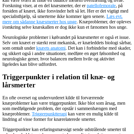
kan være svært at finde en balance mellem overtræning og hvile.
Forskning viser, at en del knæsmerter, der er
patellofemorale
, på
forsiden af knæet, ikke forsvinder helt så let. Her er det vigtigt med
specialisthjælp, så smerterne ikke kommer igen senere.
Læs evt.
mere om sådanne knæsmerter hos unge
. Knæproblemer, der opleves
i/omkring selve knæskallen er dog ikke kun et fænomen hos unge.
Neurologiske problemer i kølvandet på knæsmerter er også et issue.
Selv om knæet er stærkt rent mekanisk, er knæleddets biologi sårbar,
som omtalt under
knæets anatomi
. Det kan i forbindelse med skader,
og sikkert også i andre situationer, medføre en øget følsomhed og
neurologiske gener, hvor balancen mellem hvile og aktivitet
ligeledes kan blive udfordret.
Triggerpunkter i relation til knæ- og
lårsmerter
En ofte overset og undervurderet kilde til forværrende
knæproblemer kan være triggerpunkter. Ikke blot som årsag, men
som medfølgende problem, der opstår i sammenhængen med
knæproblemer.
Triggerpunktterapi
kan være en mulig kilde til
lindring af visse former for knærelaterede smerter.
Triggerpunkter kan erfaringsmæssigt sende udstrålende smerter til