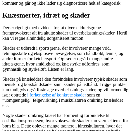
kommer og går og ikke lader sig diagnosticere helt så kategorisk.
Knæsmerter, idræt og skader
Der er rigeligt med evidens for, at diverse idrætsgrene
fremprovokerer alt fra akutte skader til overbelastningsskader. Hertil
kan vi regne almindelig uorganiseret motion.
Skader er udbredt i sportsgrene, der involverer mange vrid,
retningsskifte og eksplosive bevægelser, som håndbold, tennis, og
andre former for ketchersport. Optræder også i mange andre
idrætsgrene, hvor smidighed og knæstyrke udfordres, som
gymnastik og styrkeløft. Listen er lang.
Skader på knæleddet i den forbindelse involverer typisk skader som
menisk- og korsbåndskader samt skader på ledbånd. Triggerpunkter
kan muligvis også forårsage overbelastningsskader, og vil formentlig
især optræde
i forlængelse af konkrete skader
som en
“uomgængelig” følgevirkning i muskulaturen omkring knæleddet
etc.
Nogle skader omkring knæet har formentlig forbindelse til
ossifikationsprocessen, hvor vokseværksskader kan være et tema for
børn bl.a. Dette oplever mange trænere i idrætskulturen, hvor det