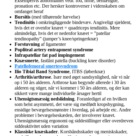
Eksempelvis abnormalitet vedr. fod, hofte, benlængde,
pronation etc. Der hersker kontroverser i videnskaben om
omfanget heraf
Bursitis
(med tilhørende hævelse)
Tendinitis
i omkringliggende bindevæv. Angiveligt sjældent,
hvis det er ovenfor knæet = quadriceps tendinitis. Mere
almindeligt, hvis det er nedenfor knæet = ”patellar
tendinopathy” (jumper’s knee/springerknæ)
Forstuvning
af ligamenter
Popliteal artery entrapment syndrome
Infrapatellar fat pad impingement
Knæsmerte
, fastlåst patella (buckling knee disorder)
Patellofemoral smertesyndrom
Ilio Tibial Band Syndrome
, ITBS (løberknæ)
Arthritis/arthrose
. Især med øget sandsynlighed, når vi når
op i 50 års alderen. Arthrose kan begynde allerede i 30 års
alderen og stiger, når vi kommer i 50 års alderen, og der kan
sikkert være mange individuelle årsager hertil
Uhensigtsmæssig nedslidning
. Foranlediget af en hvilken
som helst asymmetri, det være sig medfødt kropsbygning,
ensidige bevægelsesmønstre i hverdag, på arbejde etc. Andre
problemer i bevægelseskæden, der involverer knæet.
Uhensigtsmæssig ergonomi og siddestillinger eller overdreven
siddeaktivitet uden variation
Klassiske knæskader
. Korsbåndsskader og meniskskader,