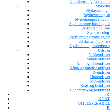
Underbens- og fodmobilis
Styrketr
Styrketræning 
Styrketræning sk
Styrketræning arm og 
Styrketræning hånd og hå
Styrketræning læn
Styrketræning 
Styrketræning mave og b
Styrketræning knæ o
Styrketræning underben o
Udspæn
Nakkeudspæ
Skulderudspæ
Arm- og albueudspæ
Hånd- og håndledsudspæ
Rygudspæ
Hofteudspæ
Maveudspæn
Knæ- og lårudspæ
Underbens- og fodudspæ
PR
KONT
OM JESPERABIL
B