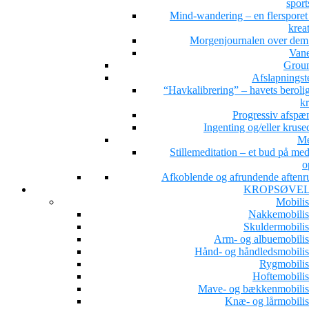
sport
Mind-wandering – en flersporet s
kreat
Morgenjournalen over dem 
Van
Grou
Afslapningst
“Havkalibrering” – havets beroli
kr
Progressiv afspæ
Ingenting og/eller kruse
Me
Stillemeditation – et bud på med
o
Afkoblende og afrundende aftenru
KROPSØVE
Mobilis
Nakkemobilis
Skuldermobilis
Arm- og albuemobilis
Hånd- og håndledsmobilis
Rygmobilis
Hoftemobilis
Mave- og bækkenmobilis
Knæ- og lårmobilis