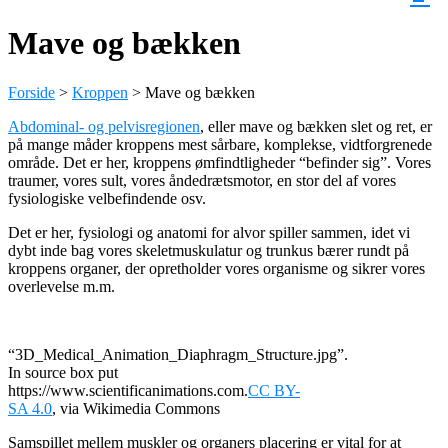
Mave og bækken
Forside
>
Kroppen
>
Mave og bækken
Abdominal- og pelvisregionen
, eller mave og bækken slet og ret, er
på mange måder kroppens mest sårbare, komplekse, vidtforgrenede
område. Det er her, kroppens ømfindtligheder “befinder sig”. Vores
traumer, vores sult, vores åndedrætsmotor, en stor del af vores
fysiologiske velbefindende osv.
Det er her, fysiologi og anatomi for alvor spiller sammen, idet vi
dybt inde bag vores skeletmuskulatur og trunkus bærer rundt på
kroppens organer, der opretholder vores organisme og sikrer vores
overlevelse m.m.
“3D_Medical_Animation_Diaphragm_Structure.jpg”.
In source box put
https://www.scientificanimations.com.
CC BY-
SA 4.0
, via Wikimedia Commons
Samspillet mellem muskler og organers placering er vital for at