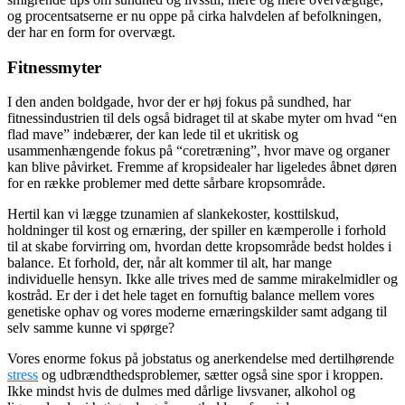
og procentsatserne er nu oppe på cirka halvdelen af befolkningen,
der har en form for overvægt.
Fitnessmyter
I den anden boldgade, hvor der er høj fokus på sundhed, har
fitnessindustrien til dels også bidraget til at skabe myter om hvad “en
flad mave” indebærer, der kan lede til et ukritisk og
usammenhængende fokus på “coretræning”, hvor mave og organer
kan blive påvirket. Fremme af kropsidealer har ligeledes åbnet døren
for en række problemer med dette sårbare kropsområde.
Hertil kan vi lægge tzunamien af slankekoster, kosttilskud,
holdninger til kost og ernæring, der spiller en kæmperolle i forhold
til at skabe forvirring om, hvordan dette kropsområde bedst holdes i
balance. Et forhold, der, når alt kommer til alt, har mange
individuelle hensyn. Ikke alle trives med de samme mirakelmidler og
kostråd. Er der i det hele taget en fornuftig balance mellem vores
genetiske ophav og vores moderne ernæringskilder samt adgang til
selv samme kunne vi spørge?
Vores enorme fokus på jobstatus og anerkendelse med dertilhørende
stress
og udbrændthedsproblemer, sætter også sine spor i kroppen.
Ikke mindst hvis de dulmes med dårlige livsvaner, alkohol og