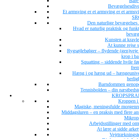
Bare 
Bevægelsesdiver
Et armsving er et armsving er et arms
SR
Den naturlige bevægelse
Hvad er naturlig praktisk og funk
bevæg
Kunsten at kravle
At kunne rejse 
Rygsøjlebølger – flydende (gen)veje 
krop i b
Squatting – siddende hvile fø
fre
Hæng i og hæng ud – hængeunive
herlig
Barndommen genop
Tennisbolden – din næstbedst
KROPSPRA
Kroppen i
Magiske, meningsfulde morgenru
Middagsluren – en praksis med flere ans
Mikrop
Arbejdsstillinger med om
At lære at sidde arke
Vejrtrækningst