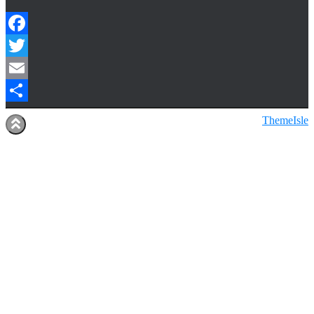
Facebook
Twitter
Email
Share
Hestia | Udviklet af
ThemeIsle