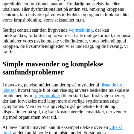
opretholde en funktionel anatomi. En dårlig muskelstyrke eller
ubalance, eller dysfunktionalitet på anden vis, omkring kroppens
centrum, kan indvirke på vores indvoldes og organers funktionalitet,
vores kropsholdning, vores seksualitet m.m.
Særligt centralt står den livgivende
vejrtrækning
, der kan
indskrænkes, forkortes og forværres af alle mulige forhold, der også
inkluderer vores psykologiske velbefindende, vores behandling af
kroppen, de livsomstændigheder, vi er underlagt, og de livsvalg, vi
træffer.
Simple maveonder og komplekse
samfundsproblemer
I mave- og pelvisområdet kan der opstå myriader af
tilstande og
lidelser
, hvoraf nogle blot kan vise sig at være beskedne muskulære
problemer, hvor
triggerpunkter
(til en start) kan forårsage smerter,
der kan forveksles med langt mere alvorlige sygdomsmæssige
symptomer. Men der er angiveligt også genetiske forhold og
dispositioner på spil, og især kostrelaterede tematikker, der vender
sig mod organismen over tid.
At have “ondt i maven” kan til eksempel dække over en
vifte så
bred
, at det kan få nogle til at miste modet. Forstoppelser,