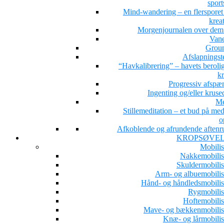
sport
Mind-wandering – en flersporet s
kreat
Morgenjournalen over dem 
Van
Grou
Afslapningst
“Havkalibrering” – havets beroli
kr
Progressiv afspæ
Ingenting og/eller kruse
Me
Stillemeditation – et bud på med
o
Afkoblende og afrundende aftenru
KROPSØVE
Mobilis
Nakkemobilis
Skuldermobilis
Arm- og albuemobilis
Hånd- og håndledsmobilis
Rygmobilis
Hoftemobilis
Mave- og bækkenmobilis
Knæ- og lårmobilis