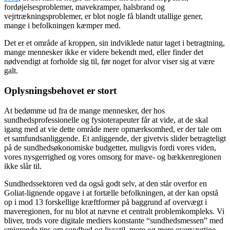
fordøjelsesproblemer, mavekramper, halsbrand og
vejrtrækningsproblemer, er blot nogle få blandt utallige gener,
mange i befolkningen kæmper med.
Det er et område af kroppen, sin indviklede natur taget i betragtning,
mange mennesker ikke er videre bekendt med, eller finder det
nødvendigt at forholde sig til, før noget for alvor viser sig at være
galt.
Oplysningsbehovet er stort
At bedømme ud fra de mange mennesker, der hos
sundhedsprofessionelle og fysioterapeuter får at vide, at de skal
igang med at vie dette område mere opmærksomhed, er der tale om
et samfundsanliggende. Et anliggende, der givetvis slider betragteligt
på de sundhedsøkonomiske budgetter, muligvis fordi vores viden,
vores nysgerrighed og vores omsorg for mave- og bækkenregionen
ikke slår til.
Sundhedssektoren ved da også godt selv, at den står overfor en
Goliat-lignende opgave i at fortælle befolkningen, at der kan opstå
op i mod 13 forskellige kræftformer på baggrund af overvægt i
maveregionen, for nu blot at nævne et centralt problemkompleks. Vi
bliver, trods vore digitale mediers konstante “sundhedsmessen” med
smigrende tips om sundhed og livsstil, mere og mere overvægtige,