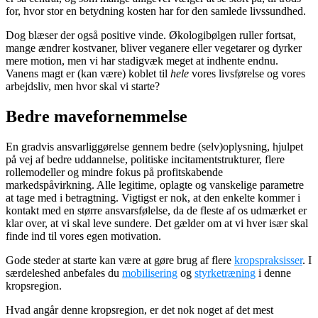
for, hvor stor en betydning kosten har for den samlede livssundhed.
Dog blæser der også positive vinde. Økologibølgen ruller fortsat,
mange ændrer kostvaner, bliver veganere eller vegetarer og dyrker
mere motion, men vi har stadigvæk meget at indhente endnu.
Vanens magt er (kan være) koblet til
hele
vores livsførelse og vores
arbejdsliv, men hvor skal vi starte?
Bedre mavefornemmelse
En gradvis ansvarliggørelse gennem bedre (selv)oplysning, hjulpet
på vej af bedre uddannelse, politiske incitamentstrukturer, flere
rollemodeller og mindre fokus på profitskabende
markedspåvirkning. Alle legitime, oplagte og vanskelige parametre
at tage med i betragtning. Vigtigst er nok, at den enkelte kommer i
kontakt med en større ansvarsfølelse, da de fleste af os udmærket er
klar over, at vi skal leve sundere. Det gælder om at vi hver især skal
finde ind til vores egen motivation.
Gode steder at starte kan være at gøre brug af flere
kropspraksisser
. I
særdeleshed anbefales du
mobilisering
og
styrketræning
i denne
kropsregion.
Hvad angår denne kropsregion, er det nok noget af det mest