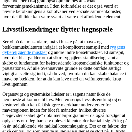
lignende, der i høj grad også opretholdes af sociale
forventningsmekanismer. I den forbindelse er det også værd at
nævne befolkningens alkoholvaner ved sociale sammenkomster,
hvor det til tider kan være svært at være det afholdende element.
Livsstilsændringer flytter hegnspæle
Ser vi på det muskulære, må vi huske på, at mave- og
bækkenmuskulaturen indgår i et kompliceret samspil med
ryggens
dybereliggende muskler
og andre indre korsetmuskler. Et samspil,
hvor det bl.a. gælder om at sikre rygsøjlens stabilisering samt at
skabe et fundament for højerestående kropsmekaniske funktioner og
præstationer. Af alle ovennævnte grunde er dette område særligt
vigtigt at sætte sig ind i, så du ved, hvordan du kan skabe balance i
mave og bækken, for at du kan leve med en velfungerende krop
livet igennem.
Organsvigt og systemiske lidelser er i sagens natur ikke de
nemmeste at komme til livs. Men en seriøs livsstilsændring og en
kostrevolution kan faktisk gøre mærkbare underværker for
maveregionen inden for blot få måneder, hvilket diverse
“lægevidenskabelige” dokumentarprogrammer da også forsøger at
oplyse os om. Jeg har selv oplevet klienter, der har tabt sig 25 kg på
½ år, udelukkende via radikal kostomlægning. Det er en faktor, der
er så central, og som mange alligevel vælger at se stort på, til trods