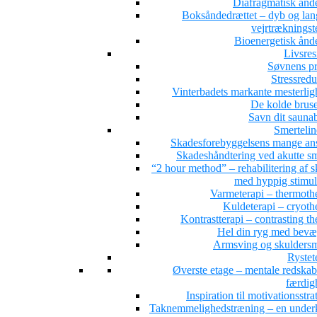
Diafragmatisk ånd
Boksåndedrættet – dyb og la
vejrtrækningst
Bioenergetisk ånd
Livsres
Søvnens pr
Stressredu
Vinterbadets markante mesterlig
De kolde brus
Savn dit sauna
Smertelin
Skadesforebyggelsens mange ans
Skadeshåndtering ved akutte sm
“2 hour method” – rehabilitering af 
med hyppig stimul
Varmeterapi – thermoth
Kuldeterapi – cryoth
Kontrastterapi – contrasting t
Hel din ryg med bevæ
Armsving og skuldersm
Rystet
Øverste etage – mentale redskab
færdig
Inspiration til motivationsstra
Taknemmelighedstræning – en under