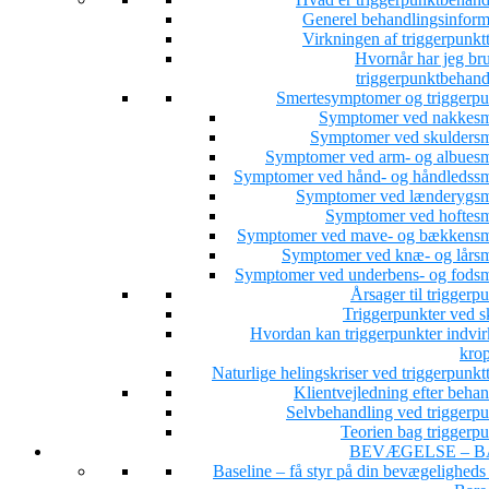
Generel behandlingsinform
Virkningen af triggerpunkt
Hvornår har jeg bru
triggerpunktbehand
Smertesymptomer og triggerpu
Symptomer ved nakkesm
Symptomer ved skuldersm
Symptomer ved arm- og albuesm
Symptomer ved hånd- og håndledssm
Symptomer ved lænderygsm
Symptomer ved hoftesm
Symptomer ved mave- og bækkensm
Symptomer ved knæ- og lårsm
Symptomer ved underbens- og fodsm
Årsager til triggerp
Triggerpunkter ved s
Hvordan kan triggerpunkter indvir
kro
Naturlige helingskriser ved triggerpunkt
Klientvejledning efter beha
Selvbehandling ved triggerpu
Teorien bag triggerpu
BEVÆGELSE – B
Baseline – få styr på din bevægeligheds