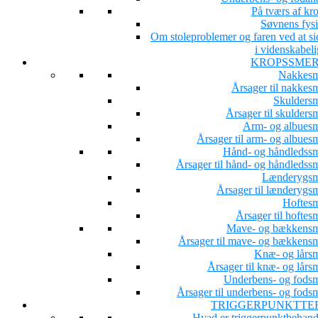
På tværs af kr
Søvnens fysi
Om stoleproblemer og faren ved at si
i videnskabeli
KROPSSME
Nakkesm
Årsager til nakkesm
Skuldersm
Årsager til skulders
Arm- og albuesm
Årsager til arm- og albues
Hånd- og håndledssm
Årsager til hånd- og håndledssm
Lænderygsm
Årsager til lænderygsm
Hoftesm
Årsager til hoftes
Mave- og bækkensm
Årsager til mave- og bækkensm
Knæ- og lårsm
Årsager til knæ- og lårs
Underbens- og fodsm
Årsager til underbens- og fodsm
TRIGGERPUNKTTE
Hvad er triggerpunktbehand