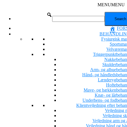
MENU
MENU
FOR
BEHANDLIN
Fysiurgisk ma
Sportsma
Velværema
Triggerpunktbehan
Nakkebehan
Skulderbehan
Arm- og albuebehan
Hånd- og håndledsbehan
Lænderygbehan
Hoftebehan
Mave- og bækkenbehan
Knæ- og lårbehan
Underbens- og fodbehan
Klientvejledning efter beha
Vejledning 
Vejledning sk
Vejledning arm og 
Vejledning hånd og hå