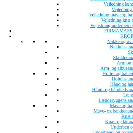
Vejledning læn
Vejledning 
Vejledning mave og b
Vejledning knæ o
Vejledning underben o
FIRMAMASS
KROP
Nakke og øvr
Nakkens an
Sk
Skulderan
Arm og 
Arm- og albuean
Hofte- og baller
Hoftens an
Hånd og hå
Hånd- og håndledsan
Lænd
Lænderyggens an
Mave og b
Mave- og bækkenan
Knæ o
Knæ- og låran
Underben o
Underbens- og fodan