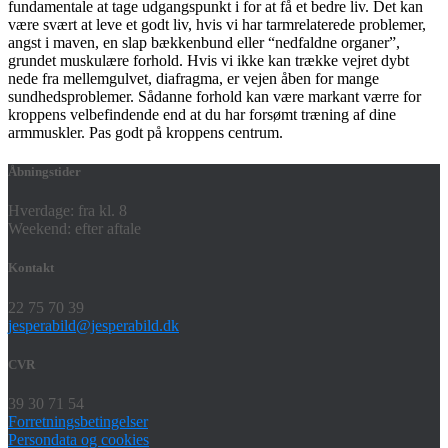
fundamentale at tage udgangspunkt i for at få et bedre liv. Det kan
være svært at leve et godt liv, hvis vi har tarmrelaterede problemer,
angst i maven, en slap bækkenbund eller “nedfaldne organer”,
grundet muskulære forhold. Hvis vi ikke kan trække vejret dybt
nede fra mellemgulvet, diafragma, er vejen åben for mange
sundhedsproblemer. Sådanne forhold kan være markant værre for
kroppens velbefindende end at du har forsømt træning af dine
armmuskler. Pas godt på kroppens centrum.
Åbningstider
Hverdage: fra kl. 8
Weekend: efter aftale
Kontakt
22 75 70 39
jesperabild@jesperabild.dk
CVR
39 30 71 54
Forretningsbetingelser
Persondata og cookies