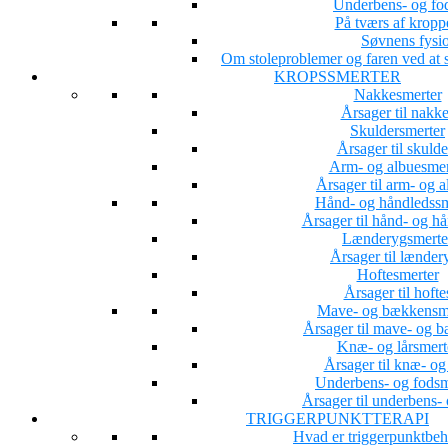
Underbens- og fo
På tværs af kropp
Søvnens fysio
Om stoleproblemer og faren ved at s
KROPSSMERTER
Nakkesmerter
Årsager til nakk
Skuldersmerter
Årsager til skuld
Arm- og albuesmer
Årsager til arm- og 
Hånd- og håndledssm
Årsager til hånd- og h
Lænderygsmerte
Årsager til lænder
Hoftesmerter
Årsager til hoft
Mave- og bækkensm
Årsager til mave- og 
Knæ- og lårsmert
Årsager til knæ- og
Underbens- og fodsm
Årsager til underbens-
TRIGGERPUNKTTERAPI
Hvad er triggerpunktbe