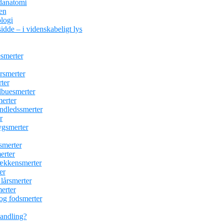
danatomi
en
logi
idde – i videnskabeligt lys
esmerter
ersmerter
ter
albuesmerter
erter
åndledssmerter
r
ygsmerter
esmerter
erter
bækkensmerter
er
 lårsmerter
erter
 og fodsmerter
handling?