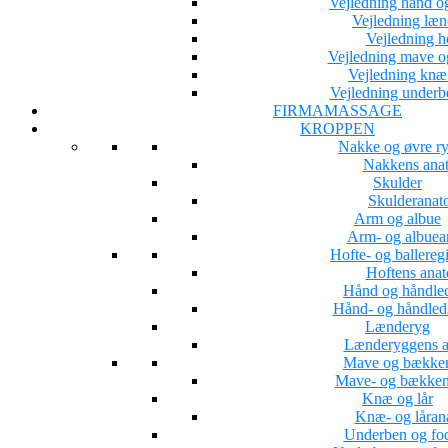
Vejledning hånd o
Vejledning læ
Vejledning h
Vejledning mave 
Vejledning knæ 
Vejledning underb
FIRMAMASSAGE
KROPPEN
Nakke og øvre r
Nakkens ana
Skulder
Skulderanat
Arm og albue
Arm- og albuea
Hofte- og ballereg
Hoftens ana
Hånd og håndle
Hånd- og håndled
Lænderyg
Lænderyggens a
Mave og bække
Mave- og bækken
Knæ og lår
Knæ- og låran
Underben og fo