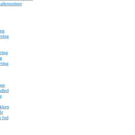
ftenrutiner
ing
ering
ring
g
ering
bue
ndled
g
ækken
år
g fod