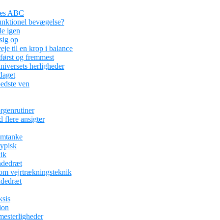
ses ABC
funktionel bevægelse?
le igen
sig op
je til en krop i balance
 først og fremmest
iversets herligheder
aget
edste ven
rgenrutiner
 flere ansigter
omtanke
typisk
ik
ndedræt
om vejrtrækningsteknik
ndedræt
ksis
ion
mesterligheder