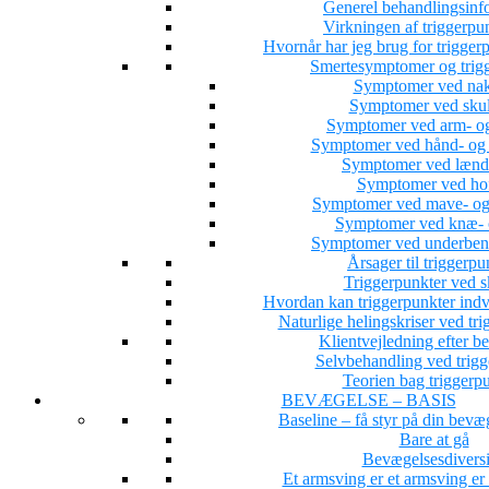
Generel behandlingsinf
Virkningen af triggerpu
Hvornår har jeg brug for trigge
Smertesymptomer og trig
Symptomer ved nak
Symptomer ved skul
Symptomer ved arm- og
Symptomer ved hånd- og 
Symptomer ved lænd
Symptomer ved hof
Symptomer ved mave- og
Symptomer ved knæ- o
Symptomer ved underbens
Årsager til triggerpu
Triggerpunkter ved s
Hvordan kan triggerpunkter indv
Naturlige helingskriser ved tri
Klientvejledning efter b
Selvbehandling ved trigg
Teorien bag triggerp
BEVÆGELSE – BASIS
Baseline – få styr på din bevæ
Bare at gå
Bevægelsesdiversi
Et armsving er et armsving e