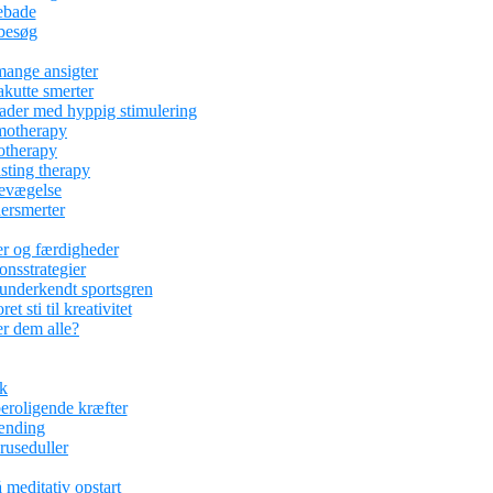
ebade
abesøg
mange ansigter
kutte smerter
kader med hyppig stimulering
motherapy
otherapy
asting therapy
bevægelse
ersmerter
er og færdigheder
ionsstrategier
underkendt sportsgren
 sti til kreativitet
r dem alle?
ik
eroligende kræfter
pænding
kruseduller
 meditativ opstart