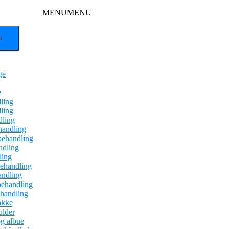
MENU
MENU
ge
e
ling
ling
dling
handling
behandling
dling
ling
ehandling
andling
behandling
ehandling
akke
ulder
g albue