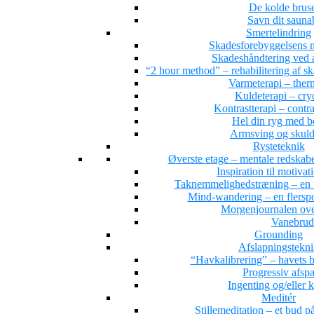
De kolde brus
Savn dit saun
Smertelindring
Skadesforebyggelsens 
Skadeshåndtering ved a
“2 hour method” – rehabilitering af s
Varmeterapi – ther
Kuldeterapi – cry
Kontrastterapi – contr
Hel din ryg med 
Armsving og skuld
Rysteteknik
Øverste etage – mentale redskab
Inspiration til motivat
Taknemmelighedstræning – en 
Mind-wandering – en flersporet
Morgenjournalen ove
Vanebrud
Grounding
Afslapningstekn
“Havkalibrering” – havets b
Progressiv afs
Ingenting og/eller 
Meditér
Stillemeditation – et bud på