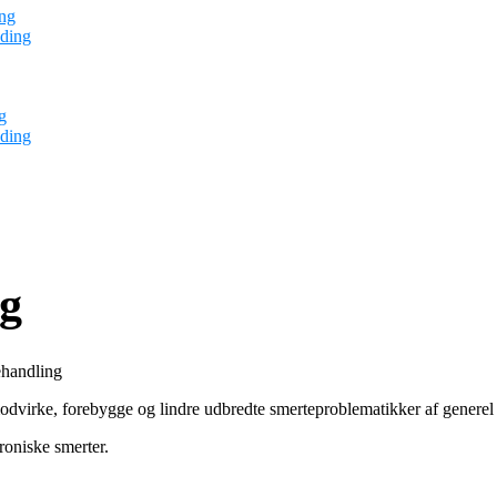
ng
ding
g
ding
g
handling
odvirke, forebygge og lindre udbredte smerteproblematikker af generel 
roniske smerter.