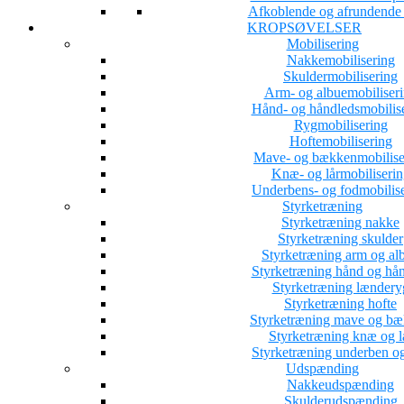
Afkoblende og afrundende a
KROPSØVELSER
Mobilisering
Nakkemobilisering
Skuldermobilisering
Arm- og albuemobiliser
Hånd- og håndledsmobilis
Rygmobilisering
Hoftemobilisering
Mave- og bækkenmobilise
Knæ- og lårmobiliserin
Underbens- og fodmobilis
Styrketræning
Styrketræning nakke
Styrketræning skulder
Styrketræning arm og al
Styrketræning hånd og hå
Styrketræning lændery
Styrketræning hofte
Styrketræning mave og b
Styrketræning knæ og l
Styrketræning underben o
Udspænding
Nakkeudspænding
Skulderudspænding