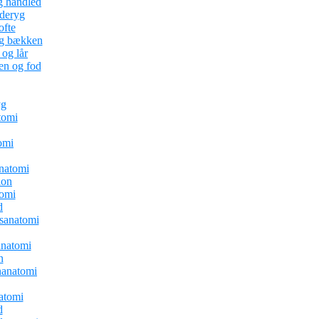
g håndled
nderyg
ofte
og bækken
og lår
en og fod
yg
tomi
omi
natomi
ion
tomi
d
sanatomi
natomi
n
anatomi
atomi
d