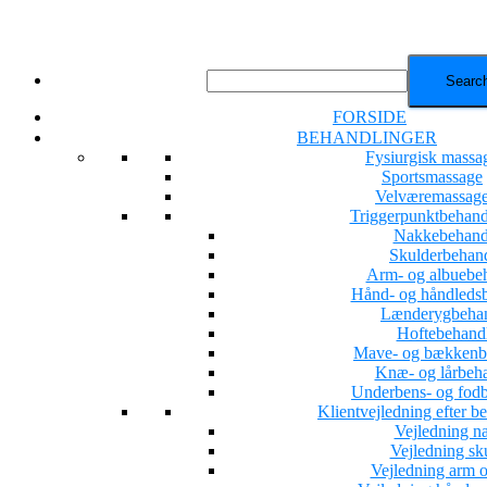
FORSIDE
BEHANDLINGER
Fysiurgisk massa
Sportsmassage
Velværemassag
Triggerpunktbehand
Nakkebehand
Skulderbehan
Arm- og albuebe
Hånd- og håndleds
Lænderygbehan
Hoftebehand
Mave- og bækkenb
Knæ- og lårbeh
Underbens- og fod
Klientvejledning efter b
Vejledning n
Vejledning sk
Vejledning arm o