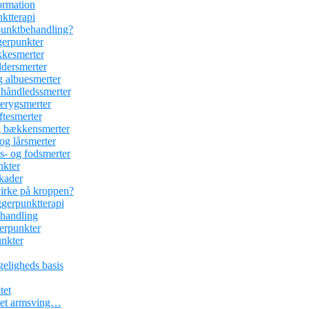
ormation
nktterapi
rpunktbehandling?
gerpunkter
kesmerter
dersmerter
 albuesmerter
håndledssmerter
erygsmerter
tesmerter
 bækkensmerter
g lårsmerter
- og fodsmerter
nkter
kader
irke på kroppen?
ggerpunktterapi
ehandling
erpunkter
unkter
geligheds basis
tet
r et armsving…