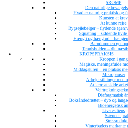
SROMP
Den naturlige bevægel
Hvad er naturlig praktisk og 
Kunsten at krav
At kunne rejse 
Rygsøjlebølger – flydende (gen)ve
Squatting – siddende hvile
Hæng i og hæng ud – hængeun
Barndommen genopd
Tennisbolden – din næstb
KROPSPRAKSIS
Kroppen i gang
Magiske, meningsfulde mo
Middagsluren – en praksis med
Mikropauser
Arbejdsstillinger med 
At lære at sidde arke
Vejrtrækningstekn
Diafragmatisk å
Boksåndedrættet – dyb og langs
Bioenergetisk å
Livsresiliens
Søvnens pra
Stressredukt
Vinterbadets markante 