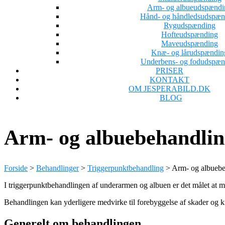
Arm- og albueudspændi
Hånd- og håndledsudspæn
Rygudspænding
Hofteudspænding
Maveudspænding
Knæ- og lårudspændin
Underbens- og fodudspæn
PRISER
KONTAKT
OM JESPERABILD.DK
BLOG
Arm- og albuebehandlin
Forside
>
Behandlinger
>
Triggerpunktbehandling
>
Arm- og albuebe
I triggerpunktbehandlingen af underarmen og albuen er det målet at m
Behandlingen kan yderligere medvirke til forebyggelse af skader og k
Generelt om behandlingen