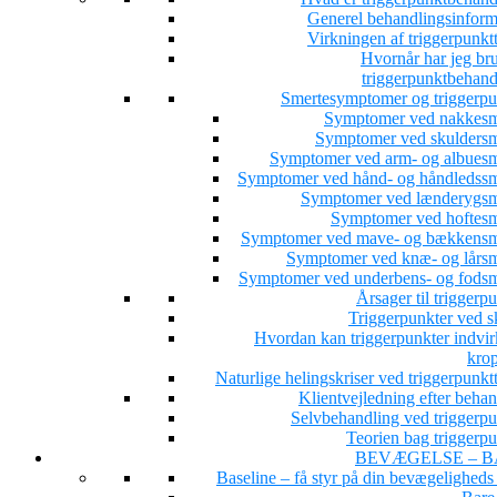
Generel behandlingsinform
Virkningen af triggerpunkt
Hvornår har jeg bru
triggerpunktbehand
Smertesymptomer og triggerpu
Symptomer ved nakkesm
Symptomer ved skuldersm
Symptomer ved arm- og albuesm
Symptomer ved hånd- og håndledssm
Symptomer ved lænderygsm
Symptomer ved hoftesm
Symptomer ved mave- og bækkensm
Symptomer ved knæ- og lårsm
Symptomer ved underbens- og fodsm
Årsager til triggerp
Triggerpunkter ved s
Hvordan kan triggerpunkter indvir
kro
Naturlige helingskriser ved triggerpunkt
Klientvejledning efter beha
Selvbehandling ved triggerpu
Teorien bag triggerpu
BEVÆGELSE – B
Baseline – få styr på din bevægeligheds