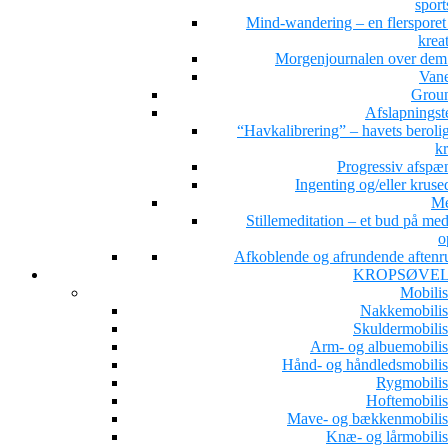
sport
Mind-wandering – en flersporet s
kreat
Morgenjournalen over dem 
Van
Grou
Afslapningst
“Havkalibrering” – havets beroli
kr
Progressiv afspæ
Ingenting og/eller kruse
Me
Stillemeditation – et bud på med
o
Afkoblende og afrundende aftenru
KROPSØVE
Mobilis
Nakkemobilis
Skuldermobilis
Arm- og albuemobilis
Hånd- og håndledsmobilis
Rygmobilis
Hoftemobilis
Mave- og bækkenmobilis
Knæ- og lårmobilis