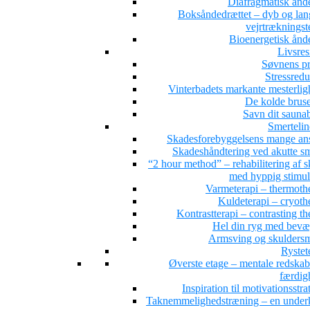
Diafragmatisk ånd
Boksåndedrættet – dyb og la
vejrtrækningst
Bioenergetisk ånd
Livsres
Søvnens pr
Stressredu
Vinterbadets markante mesterlig
De kolde brus
Savn dit sauna
Smertelin
Skadesforebyggelsens mange ans
Skadeshåndtering ved akutte sm
“2 hour method” – rehabilitering af 
med hyppig stimul
Varmeterapi – thermoth
Kuldeterapi – cryoth
Kontrastterapi – contrasting t
Hel din ryg med bevæ
Armsving og skuldersm
Rystet
Øverste etage – mentale redskab
færdig
Inspiration til motivationsstra
Taknemmelighedstræning – en under