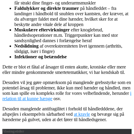
får strakt dine finger- og underarmsmuskler
Faldulykker og direkte traumer
på håndleddet – fra
landinger i håndbold til snublen over kantsten, der kræver, at
du afværger faldet med dine hænder, hvilket sker for at
beskytte andre vitale dele af kroppen
Muskulære eftervirkninger
efter knoglebrud,
håndledsoperationer m.m. Triggerpunkter kan med stor
sandsynlighed dannes i forlængelse heraf
Nedslidning
af overekstremiteten livet igennem (arthritis,
slidgigt, især i fingre)
Infektioner og betændelse
Dette er blot et fåtal af årsager til enten akutte, kroniske eller mere
eller mindre genkommende smertetematikker, vi har kendskab til.
Desuden vil jeg gøre opmærksom på manglende grebsstyrke som en
potentiel årsag til problemer, ikke kun med hænder og håndled, men
som kan spille en kompleks rolle for vores velbefindende, herunder
i
relation til at kunne hænge
osv.
Desuden manglende antifragilitet i forhold til håndledddene, der
afspejles i eksempelvis sårbarhed ved
at kravle
og bevæge sig på
hænderne på gulvet, uden at det fører til håndledsgener.
Åbningstider