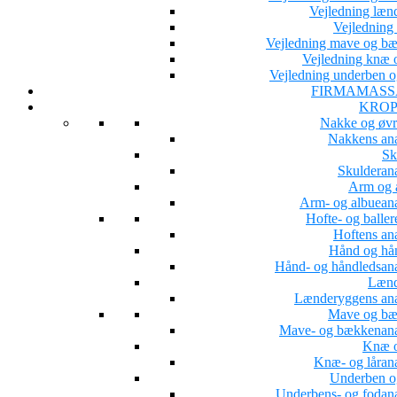
Vejledning læn
Vejledning 
Vejledning mave og b
Vejledning knæ o
Vejledning underben o
FIRMAMASS
KROP
Nakke og øvr
Nakkens an
Sk
Skulderan
Arm og 
Arm- og albuean
Hofte- og baller
Hoftens an
Hånd og hå
Hånd- og håndledsan
Lænd
Lænderyggens an
Mave og b
Mave- og bækkenan
Knæ o
Knæ- og låran
Underben o
Underbens- og fodan