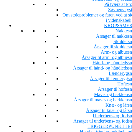
På tværs af kr
Søvnens fysi
Om stoleproblemer og faren ved at si
i videnskabeli
KROPSSME
Nakkesm
Årsager til nakkesm
Skuldersm
Årsager til skulders
Arm- og albuesm
Årsager til arm- og albues
Hånd- og håndledssm
Årsager til hånd- og håndledssm
Lænderygsm
Årsager til lænderygsm
Hoftesm
Årsager til hoftes
Mave- og bækkensm
Årsager til mave- og bækkensm
Knæ- og lårsm
Årsager til knæ- og lårs
Underbens- og fodsm
Årsager til underbens- og fodsm
TRIGGERPUNKTTE
Hvad er triggerpunktbehand