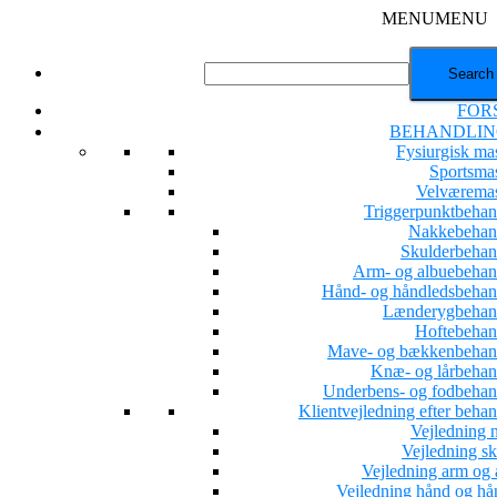
MENU
MENU
FOR
BEHANDLIN
Fysiurgisk ma
Sportsma
Velværema
Triggerpunktbehan
Nakkebehan
Skulderbehan
Arm- og albuebehan
Hånd- og håndledsbehan
Lænderygbehan
Hoftebehan
Mave- og bækkenbehan
Knæ- og lårbehan
Underbens- og fodbehan
Klientvejledning efter beha
Vejledning 
Vejledning sk
Vejledning arm og 
Vejledning hånd og hå