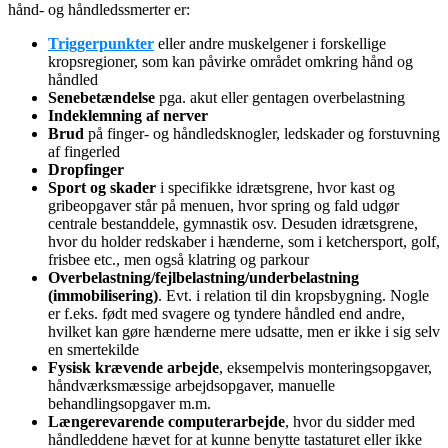
hånd- og håndledssmerter er:
Triggerpunkter
eller andre muskelgener
i forskellige
kropsregioner, som kan påvirke området omkring hånd og
håndled
Senebetændelse
pga. akut eller gentagen overbelastning
Indeklemning af nerver
Brud
på finger- og håndledsknogler, ledskader og forstuvning
af fingerled
Dropfinger
Sport og skader
i specifikke idrætsgrene, hvor kast og
gribeopgaver står på menuen, hvor spring og fald udgør
centrale bestanddele, gymnastik osv. Desuden idrætsgrene,
hvor du holder redskaber i hænderne, som i ketchersport, golf,
frisbee etc., men også klatring og parkour
Overbelastning/fejlbelastning/underbelastning
(immobilisering)
. Evt. i relation til din kropsbygning. Nogle
er f.eks. født med svagere og tyndere håndled end andre,
hvilket kan gøre hænderne mere udsatte, men er ikke i sig selv
en smertekilde
Fysisk krævende arbejde
, eksempelvis monteringsopgaver,
håndværksmæssige arbejdsopgaver, manuelle
behandlingsopgaver m.m.
Længerevarende computerarbejde
, hvor du sidder med
håndleddene hævet for at kunne benytte tastaturet eller ikke