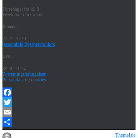
Hverdage: fra kl. 8
Weekend: efter aftale
Kontakt
22 75 70 39
jesperabild@jesperabild.dk
CVR
39 30 71 54
Forretningsbetingelser
Persondata og cookies
Facebook
Twitter
Email
Share
Hestia | Udviklet af
ThemeIsle