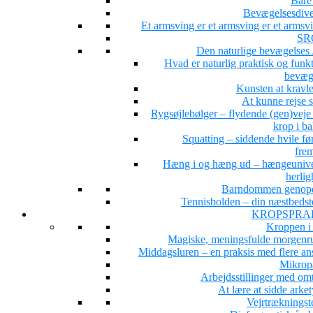
Bare 
Bevægelsesdiver
Et armsving er et armsving er et arms
SR
Den naturlige bevægelse
Hvad er naturlig praktisk og funk
bevæg
Kunsten at kravle
At kunne rejse 
Rygsøjlebølger – flydende (gen)veje 
krop i b
Squatting – siddende hvile fø
fre
Hæng i og hæng ud – hængeunive
herlig
Barndommen genop
Tennisbolden – din næstbedst
KROPSPRA
Kroppen i
Magiske, meningsfulde morgenru
Middagsluren – en praksis med flere ans
Mikrop
Arbejdsstillinger med om
At lære at sidde arke
Vejrtrækningst