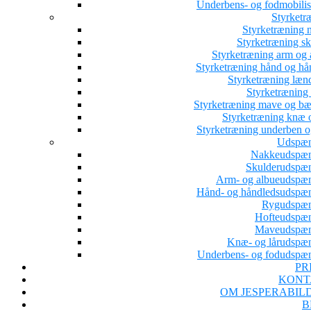
Underbens- og fodmobilis
Styrketr
Styrketræning 
Styrketræning sk
Styrketræning arm og 
Styrketræning hånd og hå
Styrketræning læn
Styrketræning 
Styrketræning mave og b
Styrketræning knæ o
Styrketræning underben o
Udspæn
Nakkeudspæ
Skulderudspæ
Arm- og albueudspæ
Hånd- og håndledsudspæ
Rygudspæ
Hofteudspæ
Maveudspæn
Knæ- og lårudspæ
Underbens- og fodudspæ
PR
KONT
OM JESPERABIL
B