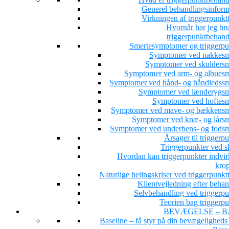
Generel behandlingsinform
Virkningen af triggerpunkt
Hvornår har jeg bru
triggerpunktbehand
Smertesymptomer og triggerpu
Symptomer ved nakkesm
Symptomer ved skuldersm
Symptomer ved arm- og albuesm
Symptomer ved hånd- og håndledssm
Symptomer ved lænderygsm
Symptomer ved hoftesm
Symptomer ved mave- og bækkensm
Symptomer ved knæ- og lårsm
Symptomer ved underbens- og fodsm
Årsager til triggerp
Triggerpunkter ved s
Hvordan kan triggerpunkter indvir
kro
Naturlige helingskriser ved triggerpunkt
Klientvejledning efter beha
Selvbehandling ved triggerpu
Teorien bag triggerpu
BEVÆGELSE – B
Baseline – få styr på din bevægeligheds