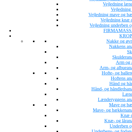
Vejledning læn
Vejledning 
Vejledning mave og b
Vejledning knæ o
Vejledning underben o
FIRMAMASS
KROP
Nakke og øvr
Nakkens an
Sk
Skulderan
Arm og 
Arm- og albuean
Hofte- og baller
Hoftens an
Hånd og hå
Hånd- og håndledsan
Lænd
Lænderyggens an
Mave og b
Mave- og bækkenan
Knæ o
Knæ- og låran
Underben o
Underbens- og fodan