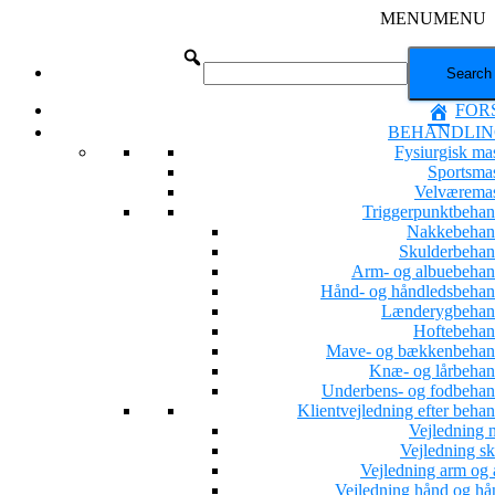
MENU
MENU
FOR
BEHANDLIN
Fysiurgisk ma
Sportsma
Velværema
Triggerpunktbehan
Nakkebehan
Skulderbehan
Arm- og albuebehan
Hånd- og håndledsbehan
Lænderygbehan
Hoftebehan
Mave- og bækkenbehan
Knæ- og lårbehan
Underbens- og fodbehan
Klientvejledning efter beha
Vejledning 
Vejledning sk
Vejledning arm og 
Vejledning hånd og hå