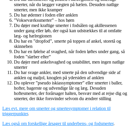
smerter, når du lægger vægten på hælen. Desuden natlige
smerter, men ikke kramper
Du har ødemer i foden eller anklen
”Vokseværkssmerter” – hos børn
Du døjer med kraftige smerter i fodsålen og akillessenen
under gang eller løb, der også kan udstrækkes til at omfatte
læg- og hælregionen
Du har en ”dropfod”, smerte på toppen af ankel, storetå og
skinneben
Du har en følelse af svaghed, når foden løftes under gang, så
foden ”slæber efter”
Du døjer med ankelsvaghed og ustabilitet, men ingen natlige
smerter
Du har svage ankler, med smerte på den udvendige side af
anklen og maljol, knoglen på ydersiden af anklen
Du oplever ”pseudo iskiassymptomer” eller smerter i baller,
hofter, bagerste og udvendige lår og læg. Desuden
hoftesmerter, der forårsager halten, besvær med at rejse dig og
smerter, der ikke forsvinder selvom du ændrer stilling
Læs evt. mere om smerter og smertesymptomer i relation til
triggerpunkter
.
Læs også om forskellige årsager til underbens- og fodsmerter
.