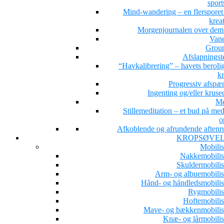
sport
Mind-wandering – en flersporet s
kreat
Morgenjournalen over dem 
Van
Grou
Afslapningst
“Havkalibrering” – havets beroli
kr
Progressiv afspæ
Ingenting og/eller kruse
Me
Stillemeditation – et bud på med
o
Afkoblende og afrundende aftenru
KROPSØVE
Mobilis
Nakkemobilis
Skuldermobilis
Arm- og albuemobilis
Hånd- og håndledsmobilis
Rygmobilis
Hoftemobilis
Mave- og bækkenmobilis
Knæ- og lårmobilis