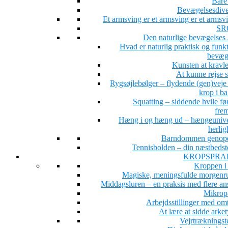
Bare 
Bevægelsesdiver
Et armsving er et armsving er et arms
SR
Den naturlige bevægelse
Hvad er naturlig praktisk og funk
bevæg
Kunsten at kravle
At kunne rejse 
Rygsøjlebølger – flydende (gen)veje 
krop i b
Squatting – siddende hvile fø
fre
Hæng i og hæng ud – hængeunive
herlig
Barndommen genop
Tennisbolden – din næstbedst
KROPSPRA
Kroppen i
Magiske, meningsfulde morgenru
Middagsluren – en praksis med flere ans
Mikrop
Arbejdsstillinger med om
At lære at sidde arke
Vejrtrækningst