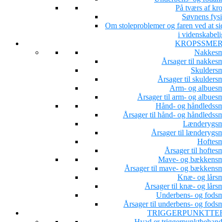
På tværs af kr
Søvnens fysi
Om stoleproblemer og faren ved at si
i videnskabeli
KROPSSME
Nakkesm
Årsager til nakkesm
Skuldersm
Årsager til skulders
Arm- og albuesm
Årsager til arm- og albues
Hånd- og håndledssm
Årsager til hånd- og håndledssm
Lænderygsm
Årsager til lænderygsm
Hoftesm
Årsager til hoftes
Mave- og bækkensm
Årsager til mave- og bækkensm
Knæ- og lårsm
Årsager til knæ- og lårs
Underbens- og fodsm
Årsager til underbens- og fodsm
TRIGGERPUNKTTE
Hvad er triggerpunktbehand