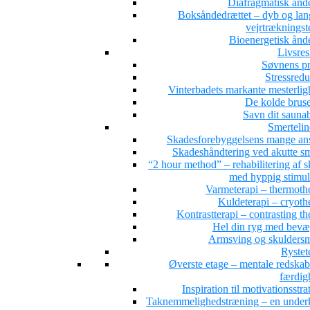
Diafragmatisk ånd
Boksåndedrættet – dyb og la
vejrtrækningst
Bioenergetisk ånd
Livsres
Søvnens pr
Stressredu
Vinterbadets markante mesterlig
De kolde brus
Savn dit sauna
Smertelin
Skadesforebyggelsens mange ans
Skadeshåndtering ved akutte sm
“2 hour method” – rehabilitering af 
med hyppig stimul
Varmeterapi – thermoth
Kuldeterapi – cryoth
Kontrastterapi – contrasting t
Hel din ryg med bevæ
Armsving og skuldersm
Rystet
Øverste etage – mentale redskab
færdig
Inspiration til motivationsstra
Taknemmelighedstræning – en under