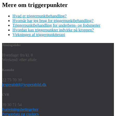
Mere om triggerpunkter
Hvad er triggerpunktbehandling?
Hvornår har jeg brug for triggerpunktbehandling?
Triggerpunktbehandling for underbens- og fodsmerter
Hvordan kan triggerpunkter indvirke på kroppen?
Virkningen af triggerpunktterapi
Åbningstider
Hverdage: fra kl. 8
Weekend: efter aftale
Kontakt
22 75 70 39
jesperabild@jesperabild.dk
CVR
39 30 71 54
Forretningsbetingelser
Persondata og cookies