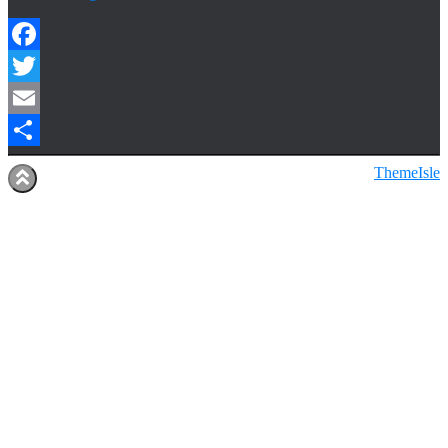
Facebook
Twitter
Email
Share
Hestia | Udviklet af
ThemeIsle