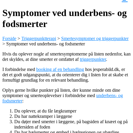
Symptomer ved underbens- og
fodsmerter
Forside
>
Triggerpunktterapi
>
Smertesymptomer og triggerpunkter
>
Symptomer ved underbens- og fodsmerter
Hvis du oplever nogle af smertesymptomerne på listen nedenfor, kan
det skyldes, at dine smerter er omfattet af
triggerpunkter
.
I forbindelse med
booking af en behandling
hos jesperabild.dk, er
det et godt udgangspunkt, at du orienterer dig i listen for at skabe et
fornuftigt grundlag for en relevant behandling.
Oplys gerne hvilke punkter på listen, der kunne minde om dine
symptomer og smerteoplevelser i forbindelse med
underbens- og
fodsmerter
:
Du oplever, at du får lægkramper
Du har nattekramper i læggene
Du døjer med smerter i læggene, på bagsiden af knæet og på
indersiden af foden
Du har hælsmerter og ømhed i hælregionen og ubærlige