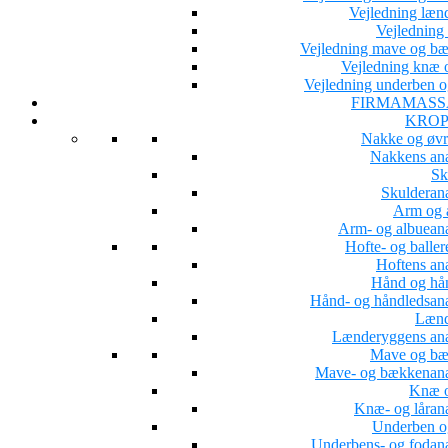
Vejledning læn
Vejledning 
Vejledning mave og b
Vejledning knæ o
Vejledning underben o
FIRMAMASS
KROP
Nakke og øvr
Nakkens an
Sk
Skulderan
Arm og 
Arm- og albuean
Hofte- og baller
Hoftens an
Hånd og hå
Hånd- og håndledsan
Lænd
Lænderyggens an
Mave og b
Mave- og bækkenan
Knæ o
Knæ- og låran
Underben o
Underbens- og fodan