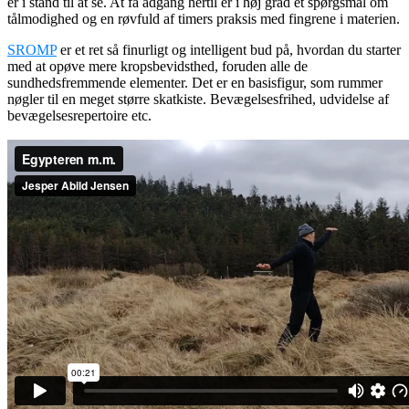
er i stand til at se. At få adgang hertil er i høj grad et spørgsmål om
tålmodighed og en røvfuld af timers praksis med fingrene i materien.
SROMP
er et ret så finurligt og intelligent bud på, hvordan du starter
med at opøve mere kropsbevidsthed, foruden alle de
sundhedsfremmende elementer. Det er en basisfigur, som rummer
nøgler til en meget større skatkiste. Bevægelsesfrihed, udvidelse af
bevægelsesrepertoire etc.