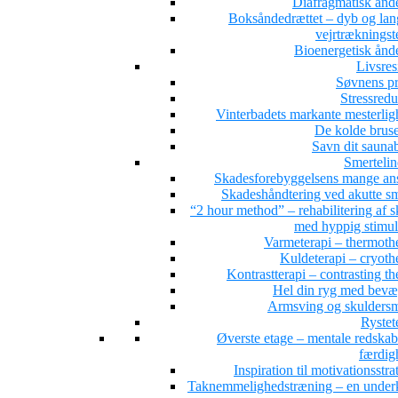
Diafragmatisk ånd
Boksåndedrættet – dyb og la
vejrtrækningst
Bioenergetisk ånd
Livsres
Søvnens pr
Stressredu
Vinterbadets markante mesterlig
De kolde brus
Savn dit sauna
Smertelin
Skadesforebyggelsens mange ans
Skadeshåndtering ved akutte sm
“2 hour method” – rehabilitering af 
med hyppig stimul
Varmeterapi – thermoth
Kuldeterapi – cryoth
Kontrastterapi – contrasting t
Hel din ryg med bevæ
Armsving og skuldersm
Rystet
Øverste etage – mentale redskab
færdig
Inspiration til motivationsstra
Taknemmelighedstræning – en under