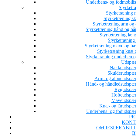
Underbens- og fodmobilis
Styrketr
Styrketræning 
Styrketræning sk
Styrketræning arm og 
Styrketræning hånd og hå
Styrketræning læn
Styrketræning 
Styrketræning mave og b
Styrketræning knæ o
Styrketræning underben o
Udspæn
Nakkeudspæ
Skulderudspæ
Arm- og albueudspæ
Hånd- og håndledsudspæ
Rygudspæ
Hofteudspæ
Maveudspæn
Knæ- og lårudspæ
Underbens- og fodudspæ
PR
KONT
OM JESPERABIL
B