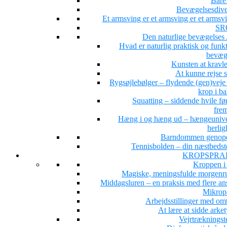
Bare 
Bevægelsesdiver
Et armsving er et armsving er et arms
SR
Den naturlige bevægelse
Hvad er naturlig praktisk og funk
bevæg
Kunsten at kravle
At kunne rejse 
Rygsøjlebølger – flydende (gen)veje 
krop i b
Squatting – siddende hvile fø
fre
Hæng i og hæng ud – hængeunive
herlig
Barndommen genop
Tennisbolden – din næstbedst
KROPSPRA
Kroppen i
Magiske, meningsfulde morgenru
Middagsluren – en praksis med flere ans
Mikrop
Arbejdsstillinger med om
At lære at sidde arke
Vejrtrækningst