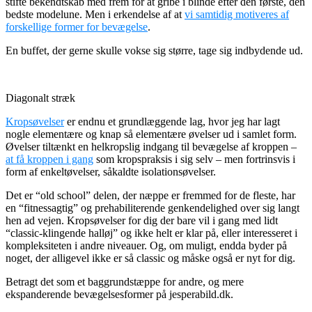
stifte bekendtskab med frem for at gribe i blinde efter den første, den
bedste modelune. Men i erkendelse af at
vi samtidig motiveres af
forskellige former for bevægelse
.
En buffet, der gerne skulle vokse sig større, tage sig indbydende ud.
Diagonalt stræk
Kropsøvelser
er endnu et grundlæggende lag, hvor jeg har lagt
nogle elementære og knap så elementære øvelser ud i samlet form.
Øvelser tiltænkt en helkropslig indgang til bevægelse af kroppen –
at få kroppen i gang
som kropspraksis i sig selv – men fortrinsvis i
form af enkeltøvelser, såkaldte isolationsøvelser.
Det er “old school” delen, der næppe er fremmed for de fleste, har
en “fitnessagtig” og prehabiliterende genkendelighed over sig langt
hen ad vejen. Kropsøvelser for dig der bare vil i gang med lidt
“classic-klingende halløj” og ikke helt er klar på, eller interesseret i
kompleksiteten i andre niveauer. Og, om muligt, endda byder på
noget, der alligevel ikke er så classic og måske også er nyt for dig.
Betragt det som et baggrundstæppe for andre, og mere
ekspanderende bevægelsesformer på jesperabild.dk.