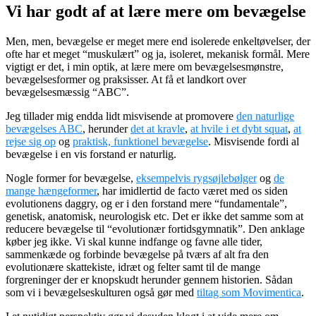
Vi har godt af at lære mere om bevægelse
Men, men, bevægelse er meget mere end isolerede enkeltøvelser, der
ofte har et meget “muskulært” og ja, isoleret, mekanisk formål. Mere
vigtigt er det, i min optik, at lære mere om bevægelsesmønstre,
bevægelsesformer og praksisser. At få et landkort over
bevægelsesmæssig “ABC”.
Jeg tillader mig endda lidt misvisende at promovere
den naturlige
bevægelses ABC
, herunder
det at kravle
,
at hvile i et dybt squat
,
at
rejse sig op
og
praktisk, funktionel bevægelse
. Misvisende fordi al
bevægelse i en vis forstand er naturlig.
Nogle former for bevægelse,
eksempelvis rygsøjlebølger
og
de
mange hængeformer
, har imidlertid de facto været med os siden
evolutionens daggry, og er i den forstand mere “fundamentale”,
genetisk, anatomisk, neurologisk etc. Det er ikke det samme som at
reducere bevægelse til “evolutionær fortidsgymnatik”. Den anklage
køber jeg ikke. Vi skal kunne indfange og favne alle tider,
sammenkæde og forbinde bevægelse på tværs af alt fra den
evolutionære skattekiste, idræt og felter samt til de mange
forgreninger der er knopskudt herunder gennem historien. Sådan
som vi i bevægelseskulturen også gør med
tiltag som Movimentica
.