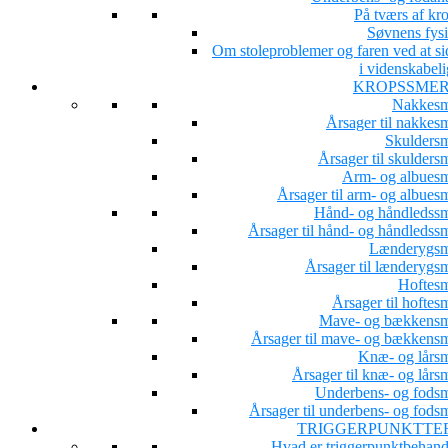
På tværs af kr
Søvnens fysi
Om stoleproblemer og faren ved at si
i videnskabeli
KROPSSME
Nakkesm
Årsager til nakkesm
Skuldersm
Årsager til skulders
Arm- og albuesm
Årsager til arm- og albues
Hånd- og håndledssm
Årsager til hånd- og håndledssm
Lænderygsm
Årsager til lænderygsm
Hoftesm
Årsager til hoftes
Mave- og bækkensm
Årsager til mave- og bækkensm
Knæ- og lårsm
Årsager til knæ- og lårs
Underbens- og fodsm
Årsager til underbens- og fodsm
TRIGGERPUNKTTE
Hvad er triggerpunktbehand