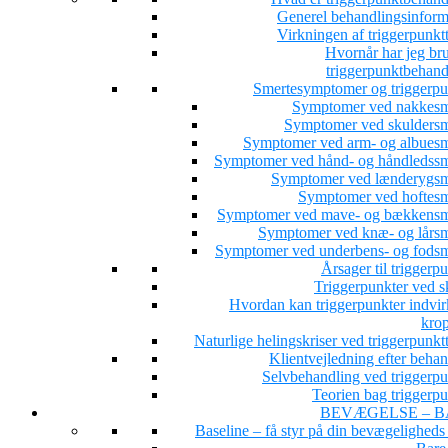
Generel behandlingsinform
Virkningen af triggerpunkt
Hvornår har jeg bru
triggerpunktbehand
Smertesymptomer og triggerpu
Symptomer ved nakkesm
Symptomer ved skuldersm
Symptomer ved arm- og albuesm
Symptomer ved hånd- og håndledssm
Symptomer ved lænderygsm
Symptomer ved hoftesm
Symptomer ved mave- og bækkensm
Symptomer ved knæ- og lårsm
Symptomer ved underbens- og fodsm
Årsager til triggerp
Triggerpunkter ved s
Hvordan kan triggerpunkter indvir
kro
Naturlige helingskriser ved triggerpunkt
Klientvejledning efter beha
Selvbehandling ved triggerpu
Teorien bag triggerpu
BEVÆGELSE – B
Baseline – få styr på din bevægeligheds