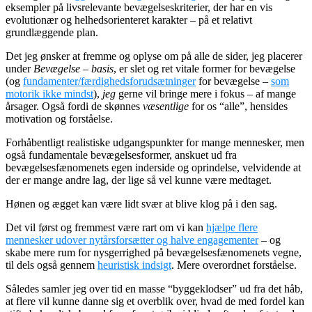
eksempler på livsrelevante bevægelseskriterier, der har en vis
evolutionær og helhedsorienteret karakter – på et relativt
grundlæggende plan.
Det jeg ønsker at fremme og oplyse om på alle de sider, jeg placerer
under
Bevægelse – basis
, er slet og ret vitale former for bevægelse
(og
fundamenter/færdighedsforudsætninger
for bevægelse –
som
motorik ikke mindst
),
jeg
gerne vil bringe mere i fokus – af mange
årsager. Også fordi de skønnes
væsentlige
for os “alle”, hensides
motivation og forståelse.
Forhåbentligt realistiske udgangspunkter for mange mennesker, men
også fundamentale bevægelsesformer, anskuet ud fra
bevægelsesfænomenets egen inderside og oprindelse, velvidende at
der er mange andre lag, der lige så vel kunne være medtaget.
Hønen og ægget kan være lidt svær at blive klog på i den sag.
Det vil først og fremmest være rart om vi kan
hjælpe flere
mennesker udover nytårsforsætter og halve engagementer
– og
skabe mere rum for nysgerrighed på bevægelsesfænomenets vegne,
til dels også gennem
heuristisk indsigt
. Mere overordnet forståelse.
Således samler jeg over tid en masse “byggeklodser” ud fra det håb,
at flere vil kunne danne sig et overblik over, hvad de med fordel kan