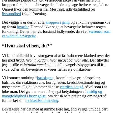
I et nutidigt perspektiv gør vi desuden klogt i at vide mere om
kroppen for at kunne bevæge den bedre og tage bedre vare på den.
Uanset hvor den kommer fra. Mestring, udtryksfuldhed og
livssundhed
i skøn forening.
Det vigtigste er derfor at få
kroppen i gang
og at kunne gennemskue
og forstå
hvorfor
. Dermed ikke sagt, at bevægelse behøver nogen
forklaring. Det er i en vis forstand indlysende, da vi er
væsener, som
er skabt til bevægelse
.
“Hvor skal vi hen, du?”
Vi kan imidlertid have stor gavn af at få skabt mere klarhed over det
her med
hvad
,
hvor, hvordan, hvor meget og hvor ofte
. Der tilbyder
jeg at stille et
introducerende
glimt af bevægelsesbyggesten til frit
skue. After all, bevægelse er vores fælles eje og skæbne.
Vi kommer omkring “
basislaget
“, koordinative grundaspekter,
balance, din reaktionsevne, hurtigheden, kredsløbsstimulering og
meget mere. Og du kommer til at se
værdien i at gå
, såvel som i at
løbe m.m. Det gælder om at få øje på betydningen af
alsidig og
mangfoldighed i bevægelse
, om det så bare drejer sig om noget så
fortærsket som
et klassisk armsving
.
Bevægelse har det med at rumme flere lag, end vi lige umiddelbart