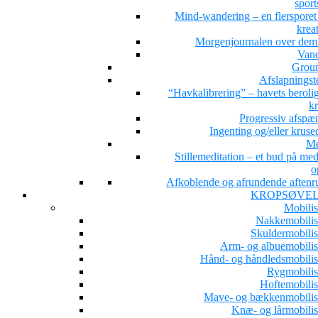
sport
Mind-wandering – en flersporet s
kreat
Morgenjournalen over dem 
Van
Grou
Afslapningst
“Havkalibrering” – havets beroli
kr
Progressiv afspæ
Ingenting og/eller kruse
Me
Stillemeditation – et bud på med
o
Afkoblende og afrundende aftenru
KROPSØVE
Mobilis
Nakkemobilis
Skuldermobilis
Arm- og albuemobilis
Hånd- og håndledsmobilis
Rygmobilis
Hoftemobilis
Mave- og bækkenmobilis
Knæ- og lårmobilis