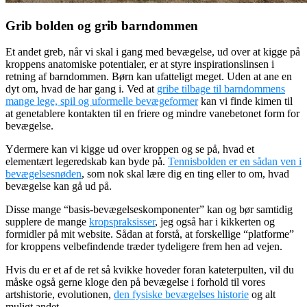
Grib bolden og grib barndommen
Et andet greb, når vi skal i gang med bevægelse, ud over at kigge på
kroppens anatomiske potentialer, er at styre inspirationslinsen i
retning af barndommen. Børn kan ufatteligt meget. Uden at ane en
dyt om, hvad de har gang i. Ved at
gribe tilbage til barndommens
mange lege, spil og uformelle bevægeformer
kan vi finde kimen til
at genetablere kontakten til en friere og mindre vanebetonet form for
bevægelse.
Ydermere kan vi kigge ud over kroppen og se på, hvad et
elementært legeredskab kan byde på.
Tennisbolden er en sådan ven i
bevægelsesnøden
, som nok skal lære dig en ting eller to om, hvad
bevægelse kan gå ud på.
Disse mange “basis-bevægelseskomponenter” kan og bør samtidig
supplere de mange
kropspraksisser
, jeg også har i kikkerten og
formidler på mit website. Sådan at forstå, at forskellige “platforme”
for kroppens velbefindende træder tydeligere frem hen ad vejen.
Hvis du er et af de ret så kvikke hoveder foran kateterpulten, vil du
måske også gerne kloge den på bevægelse i forhold til vores
artshistorie, evolutionen,
den fysiske bevægelses historie
og alt
muligt andet.