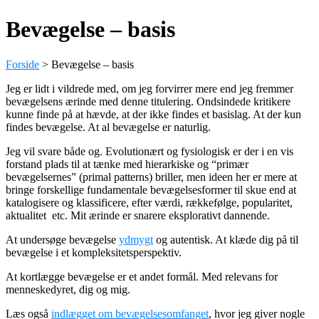
Bevægelse – basis
Forside
>
Bevægelse – basis
Jeg er lidt i vildrede med, om jeg forvirrer mere end jeg fremmer
bevægelsens ærinde med denne titulering. Ondsindede kritikere
kunne finde på at hævde, at der ikke findes et basislag. At der kun
findes bevægelse. At al bevægelse er naturlig.
Jeg vil svare både og. Evolutionært og fysiologisk er der i en vis
forstand plads til at tænke med hierarkiske og “primær
bevægelsernes” (primal patterns) briller, men ideen her er mere at
bringe forskellige fundamentale bevægelsesformer til skue end at
katalogisere og klassificere, efter værdi, rækkefølge, popularitet,
aktualitet etc. Mit ærinde er snarere eksplorativt dannende.
At undersøge bevægelse
ydmygt
og autentisk. At klæde dig på til
bevægelse i et kompleksitetsperspektiv.
At kortlægge bevægelse er et andet formål. Med relevans for
menneskedyret, dig og mig.
Læs også
indlægget om bevægelsesomfanget
, hvor jeg giver nogle