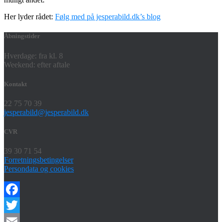
Her lyder rådet:
Følg med på jesperabild.dk’s blog
Åbningstider
Hverdage: fra kl. 8
Weekend: efter aftale
Kontakt
22 75 70 39
jesperabild@jesperabild.dk
CVR
39 30 71 54
Forretningsbetingelser
Persondata og cookies
Facebook
Twitter