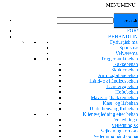
MENU
MENU
FOR
BEHANDLIN
Fysiurgisk ma
Sportsma
Velværema
Triggerpunktbehan
Nakkebehan
Skulderbehan
Arm- og albuebehan
Hånd- og håndledsbehan
Lænderygbehan
Hoftebehan
Mave- og bækkenbehan
Knæ- og lårbehan
Underbens- og fodbehan
Klientvejledning efter beha
Vejledning 
Vejledning sk
Vejledning arm og 
Vejledning hånd og hå