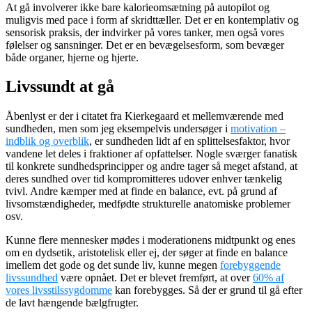
At gå involverer ikke bare kalorieomsætning på autopilot og
muligvis med pace i form af skridttæller. Det er en kontemplativ og
sensorisk praksis, der indvirker på vores tanker, men også vores
følelser og sansninger. Det er en bevægelsesform, som bevæger
både organer, hjerne og hjerte.
Livssundt at gå
Åbenlyst er der i citatet fra Kierkegaard et mellemværende med
sundheden, men som jeg eksempelvis undersøger i
motivation –
indblik og overblik
, er sundheden lidt af en splittelsesfaktor, hvor
vandene let deles i fraktioner af opfattelser. Nogle sværger fanatisk
til konkrete sundhedsprincipper og andre tager så meget afstand, at
deres sundhed over tid kompromitteres udover enhver tænkelig
tvivl. Andre kæmper med at finde en balance, evt. på grund af
livsomstændigheder, medfødte strukturelle anatomiske problemer
osv.
Kunne flere mennesker mødes i moderationens midtpunkt og enes
om en dydsetik, aristotelisk eller ej, der søger at finde en balance
imellem det gode og det sunde liv, kunne megen
forebyggende
livssundhed
være opnået. Det er blevet fremført, at over
60% af
vores livsstilssygdomme
kan forebygges. Så der er grund til gå efter
de lavt hængende bælgfrugter.