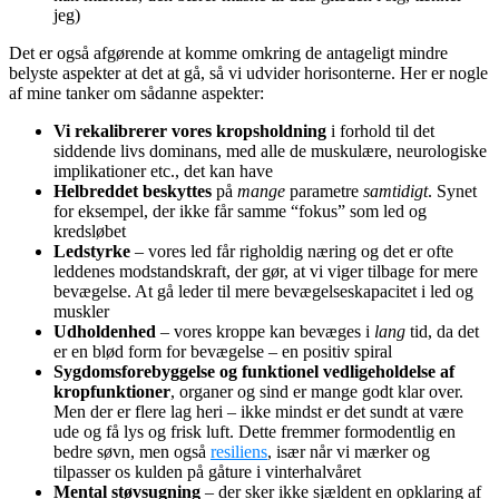
jeg)
Det er også afgørende at komme omkring de antageligt mindre
belyste aspekter at det at gå, så vi udvider horisonterne. Her er nogle
af mine tanker om sådanne aspekter:
Vi rekalibrerer vores kropsholdning
i forhold til det
siddende livs dominans, med alle de muskulære, neurologiske
implikationer etc., det kan have
Helbreddet beskyttes
på
mange
parametre
samtidigt
. Synet
for eksempel, der ikke får samme “fokus” som led og
kredsløbet
Ledstyrke
– vores led får righoldig næring og det er ofte
leddenes modstandskraft, der gør, at vi viger tilbage for mere
bevægelse. At gå leder til mere bevægelseskapacitet i led og
muskler
Udholdenhed
– vores kroppe kan bevæges i
lang
tid, da det
er en blød form for bevægelse – en positiv spiral
Sygdomsforebyggelse og funktionel vedligeholdelse af
kropfunktioner
, organer og sind er mange godt klar over.
Men der er flere lag heri – ikke mindst er det sundt at være
ude og få lys og frisk luft. Dette fremmer formodentlig en
bedre søvn, men også
resiliens
, især når vi mærker og
tilpasser os kulden på gåture i vinterhalvåret
Mental støvsugning
– der sker ikke sjældent en opklaring af