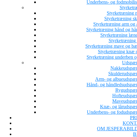
Underbens- og fodmobilis
Styrketr
Styrketræning 
Styrketræning sk
Styrketræning arm og 
Styrketræning hånd og hå
Styrketræning læn
Styrketræning 
Styrketræning mave og b
Styrketræning knæ o
Styrketræning underben o
Udspæn
Nakkeudspæ
Skulderudspæ
Arm- og albueudspæ
Hånd- og håndledsudspæ
Rygudspæ
Hofteudspæ
Maveudspæn
Knæ- og lårudspæ
Underbens- og fodudspæ
PR
KONT
OM JESPERABIL
B