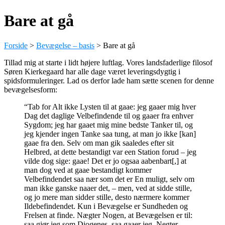
Bare at gå
Forside
>
Bevægelse – basis
>
Bare at gå
Tillad mig at starte i lidt højere luftlag. Vores landsfaderlige filosof
Søren Kierkegaard har alle dage været leveringsdygtig i
spidsformuleringer. Lad os derfor lade ham sætte scenen for denne
bevægelsesform:
“
Tab for Alt ikke Lysten til at gaae: jeg gaaer mig hver
Dag det daglige Velbefindende til og gaaer fra enhver
Sygdom; jeg har gaaet mig mine bedste Tanker til, og
jeg kjender ingen Tanke saa tung, at man jo ikke [kan]
gaae fra den. Selv om man gik saaledes efter sit
Helbred, at dette bestandigt var een Station forud – jeg
vilde dog sige: gaae! Det er jo ogsaa aabenbart[,] at
man dog ved at gaae bestandigt kommer
Velbefindendet saa nær som det er En muligt, selv om
man ikke ganske naaer det, – men, ved at sidde stille,
og jo mere man sidder stille, desto nærmere kommer
Ildebefindendet. Kun i Bevægelse er Sundheden og
Frelsen at finde. Nægter Nogen, at Bevægelsen er til:
saa gjør jeg som Diogenes, saa gaaer jeg. Negter