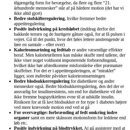
tilgængelig form for bevægelse, da flere og flere “21.
århundrede mennesker” står af på hårdere motion (det har vi
ikke altid gjort)
Bedre stofskifteregulering
, hvilke fremmer bedre
appetitregulering
Positiv indvirkning på kredsløbet
(inddrag derfor det
bakkede terræn og de hurtigere gåture også, for at få pulsen i
vejret. Gå til det punkt, hvor det føles lettere anstrengende at
føre en samtale – eller over)
Kalorieomsætning og fedttab
er andre væsentlige effekter
heraf. Men kalorietælleren kan måske skuffe med tallene, der
ikke viser noget voldsomt imponerende forbrændingstal,
hvilket ikke bør afstedkomme misforståelse eller præmature
skuffelser. For det er i appetitreguleringen, at “miraklet”
ligger, som
indirekte
påvirker kalorieomsætningen
Bedre blodsukkerregulering
for diabetikere og andre
mennesker også. Bedre blodsukkerregulering, den del der er
ansvarlig for insulinresistens, om end for diabetikere vil det
ikke fremme bugspytkirtlens evne til at udskille insulin.
Risikoen for at få lavt blodsukker er for type 1 diabetes højere
ved mere krævende motion end ved at gå
For overvægtige: forbrænding af fedt omkring indre
organer
samt en mere skånsom motionsform for leddene end
løb etc.
Positiv indvirkning på blodtrykket.
At gå assisterer med at