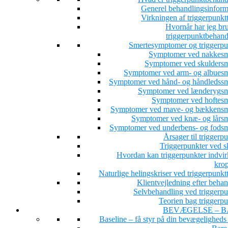
Generel behandlingsinform
Virkningen af triggerpunkt
Hvornår har jeg bru
triggerpunktbehand
Smertesymptomer og triggerpu
Symptomer ved nakkesm
Symptomer ved skuldersm
Symptomer ved arm- og albuesm
Symptomer ved hånd- og håndledssm
Symptomer ved lænderygsm
Symptomer ved hoftesm
Symptomer ved mave- og bækkensm
Symptomer ved knæ- og lårsm
Symptomer ved underbens- og fodsm
Årsager til triggerp
Triggerpunkter ved s
Hvordan kan triggerpunkter indvir
kro
Naturlige helingskriser ved triggerpunkt
Klientvejledning efter beha
Selvbehandling ved triggerpu
Teorien bag triggerpu
BEVÆGELSE – B
Baseline – få styr på din bevægeligheds