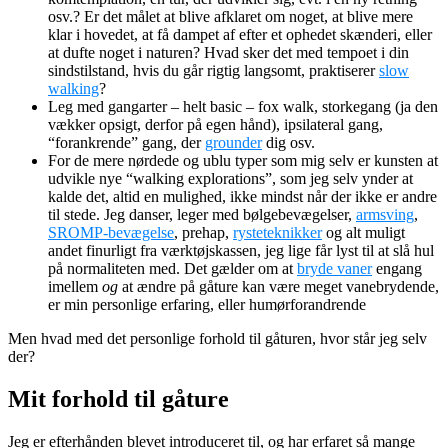
osv.? Er det målet at blive afklaret om noget, at blive mere
klar i hovedet, at få dampet af efter et ophedet skænderi, eller
at dufte noget i naturen? Hvad sker det med tempoet i din
sindstilstand, hvis du går rigtig langsomt, praktiserer
slow
walking
?
Leg med gangarter – helt basic – fox walk, storkegang (ja den
vækker opsigt, derfor på egen hånd), ipsilateral gang,
“forankrende” gang, der
grounder
dig osv.
For de mere nørdede og ublu typer som mig selv er kunsten at
udvikle nye “walking explorations”, som jeg selv ynder at
kalde det, altid en mulighed, ikke mindst når der ikke er andre
til stede. Jeg danser, leger med bølgebevægelser,
armsving
,
SROMP-bevægelse
, prehap,
rysteteknikker
og alt muligt
andet finurligt fra værktøjskassen, jeg lige får lyst til at slå hul
på normaliteten med. Det gælder om at
bryde vaner
engang
imellem
og
at ændre på gåture kan være meget vanebrydende,
er min personlige erfaring, eller humørforandrende
Men hvad med det personlige forhold til gåturen, hvor står jeg selv
der?
Mit forhold til gåture
Jeg er efterhånden blevet introduceret til, og har erfaret så mange