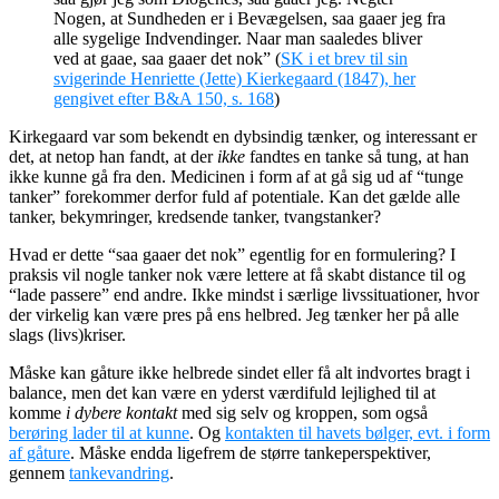
Nogen, at Sundheden er i Bevægelsen, saa gaaer jeg fra
alle sygelige Indvendinger. Naar man saaledes bliver
ved at gaae, saa gaaer det nok
” (
SK i et brev til sin
svigerinde Henriette (Jette) Kierkegaard (1847), her
gengivet efter B&A 150, s. 168
)
Kirkegaard var som bekendt en dybsindig tænker, og interessant er
det, at netop han fandt, at der
ikke
fandtes en tanke så tung, at han
ikke kunne gå fra den. Medicinen i form af at gå sig ud af “tunge
tanker” forekommer derfor fuld af potentiale. Kan det gælde alle
tanker, bekymringer, kredsende tanker, tvangstanker?
Hvad er dette “
saa gaaer det nok
” egentlig for en formulering? I
praksis vil nogle tanker nok være lettere at få skabt distance til og
“lade passere” end andre. Ikke mindst i særlige livssituationer, hvor
der virkelig kan være pres på ens helbred. Jeg tænker her på alle
slags (livs)kriser.
Måske kan gåture ikke helbrede sindet eller få alt indvortes bragt i
balance, men det kan være en yderst værdifuld lejlighed til at
komme
i dybere kontakt
med sig selv og kroppen, som også
berøring lader til at kunne
. Og
kontakten til havets bølger, evt. i form
af gåture
. Måske endda ligefrem de større tankeperspektiver,
gennem
tankevandring
.