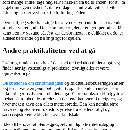
som mange andre, tage mig selv i nakken fra tid til anden, for at “få
taget min egen medicin”, da hverdagens andre aktiviteter flytter
fokus og rokker ved roret i prioriteringsbåden.
Den båd, jeg selv skal sørge for at være styrmand for. I skrivende
stund er vejret godt. Det er sommer og det er en god periode at få
gang i en ny gåvane på. Jeg går derfor meget i øjeblikket og det er
aldeles befriende og næringsrigt for sjælen.
Andre praktikaliteter ved at gå
Lad mig runde en række af de aspekter i relation til det at gå, jeg
finder særligt væsentligt at praktisere jævnligt eller at være
opmærksom på.
Diskussionen om skridtmængden
og skidttællerfokuseringen anser
jeg for at være en
potentiel
hjerteløs og afledende manøvre, som
ikke bringer os dybere ind i det at gå. En mistænksom blindgyde af
mekanisk tomhed, hvor relevant den end kan være konciperet, og
hvor megen gavn den ellers måtte sprede. Den kan nemlig pirre
fraværet og skabe en fokusforstyrrelse fra et ellers roligt og
sanseregistrerende blik hen over landskabet.
Ikke alt behøver at planlægges, selvom digitale ruteforslag og
kropsmålinger kan være nyttige. Er fokus på skridtmængder,