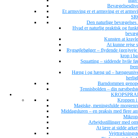
Bare 
Bevægelsesdiver
Et armsving er et armsving er et arms
SR
Den naturlige bevægelse
Hvad er naturlig praktisk og funk
bevæg
Kunsten at kravle
At kunne rejse 
Rygsøjlebølger – flydende (gen)veje 
krop i b
Squatting – siddende hvile fø
fre
Hæng i og hæng ud – hængeunive
herlig
Barndommen genop
Tennisbolden – din næstbedst
KROPSPRA
Kroppen i
Magiske, meningsfulde morgenru
Middagsluren – en praksis med flere ans
Mikrop
Arbejdsstillinger med om
At lære at sidde arke
Vejrtrækningst