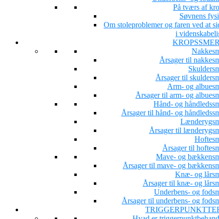
På tværs af kr
Søvnens fysi
Om stoleproblemer og faren ved at si
i videnskabeli
KROPSSME
Nakkesm
Årsager til nakkesm
Skuldersm
Årsager til skulders
Arm- og albuesm
Årsager til arm- og albues
Hånd- og håndledssm
Årsager til hånd- og håndledssm
Lænderygsm
Årsager til lænderygsm
Hoftesm
Årsager til hoftes
Mave- og bækkensm
Årsager til mave- og bækkensm
Knæ- og lårsm
Årsager til knæ- og lårs
Underbens- og fodsm
Årsager til underbens- og fodsm
TRIGGERPUNKTTE
Hvad er triggerpunktbehand