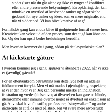
sindet (især når du går alene og ikke er tynget af konflikter
eller andre presserende bekymringer). En opklaring, der kan
mindske en overflod af kredsende tanker og sågar skabe
grobund for nye tanker og ideer, som er mere originale, end
når vi sidder ned. Vi kan blive kreative af at gå
Formålsløs gang kan endda blive til godgørende formål senere hen.
Kreativitet kan vokse ud af den proces, som det at gå kan åbne op
for. Og der kan opstå bedre beslutninger herudfra.
Men hvordan kommer du i gang, sådan på det lavpraktiske plan?
At kickstarte gåture
Hvordan kommer jeg i gang, spørger vi åbenbart i 2022, når vi ikke
er (jævnligt) gående?
For en eftertænksom betragtning kan dette lyde helt og aldeles
fuldkomment forrykt. Men vi må mødes i øjenhøjde og respektere,
at vi er der, hvor vi er. Jeg kan personlig mærke en indignation,
frustration og vredesfølelse over, at tilværelsen kan gøre os blinde,
glemsomme eller immune overfor noget så dyrebart og enkelt som at
gå. At vi skal have filosoffer, professorer, “storywalkers” og andre
gådisciple til at få os med på slæb. Jeg vil svare mere alvorsfuldt