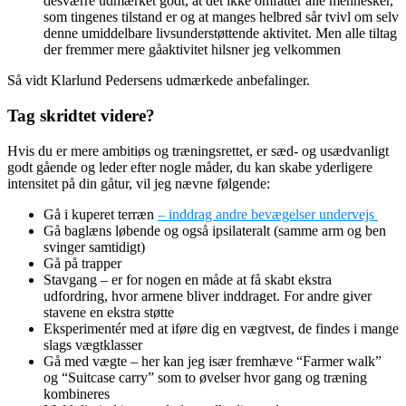
desværre udmærket godt, at det ikke omfatter alle mennesker,
som tingenes tilstand er og at manges helbred sår tvivl om selv
denne umiddelbare livsunderstøttende aktivitet. Men alle tiltag
der fremmer mere gåaktivitet hilsner jeg velkommen
Så vidt Klarlund Pedersens udmærkede anbefalinger.
Tag skridtet videre?
Hvis du er mere ambitiøs og træningsrettet, er sæd- og usædvanligt
godt gående og leder efter nogle måder, du kan skabe yderligere
intensitet på din gåtur, vil jeg nævne følgende:
Gå i kuperet terræn
– inddrag andre bevægelser undervejs
Gå baglæns løbende og også ipsilateralt (samme arm og ben
svinger samtidigt)
Gå på trapper
Stavgang – er for nogen en måde at få skabt ekstra
udfordring, hvor armene bliver inddraget. For andre giver
stavene en ekstra støtte
Eksperimentér med at iføre dig en vægtvest, de findes i mange
slags vægtklasser
Gå med vægte – her kan jeg især fremhæve “Farmer walk”
og “Suitcase carry” som to øvelser hvor gang og træning
kombineres