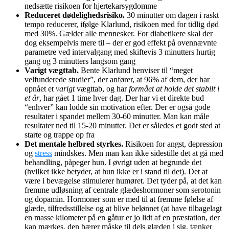
nedsætte risikoen for hjertekarsygdomme
Reduceret dødelighedsrisiko.
30 minutter om dagen i raskt
tempo reducerer, ifølge Klarlund, risikoen med for tidlig død
med 30%. Gælder alle mennesker. For diabetikere skal der
dog eksempelvis mere til – der er god effekt på ovennævnte
parametre ved intervalgang med skiftevis 3 minutters hurtig
gang og 3 minutters langsom gang
Varigt vægttab.
Bente Klarlund henviser til “meget
velfunderede studier”, der anfører, at 96% af dem, der har
opnået et
varigt
vægttab, og har
formået at holde det stabilt i
et år
, har gået 1 time hver dag. Der har vi et direkte bud
“enhver” kan lodde sin motivation efter. Der er også gode
resultater i spandet mellem 30-60 minutter. Man kan måle
resultater ned til 15-20 minutter. Det er således et godt sted at
starte og trappe op fra
Det mentale helbred styrkes.
Risikoen for angst, depression
og
stress
mindskes. Men man kan ikke sidestille det at gå med
behandling, påpeger hun. I øvrigt uden at begrunde det
(hvilket ikke betyder, at hun ikke er i stand til det). Det at
være i bevægelse stimulerer humøret. Det tyder på, at det kan
fremme udløsning af centrale glædeshormoner som serotonin
og dopamin. Hormoner som er med til at fremme følelse af
glæde, tilfredsstillelse og at blive belønnet (at have tilbagelagt
en masse kilometer på en gåtur er jo lidt af en præstation, der
kan mærkes, den bærer måske til dels glæden i sig, tænker