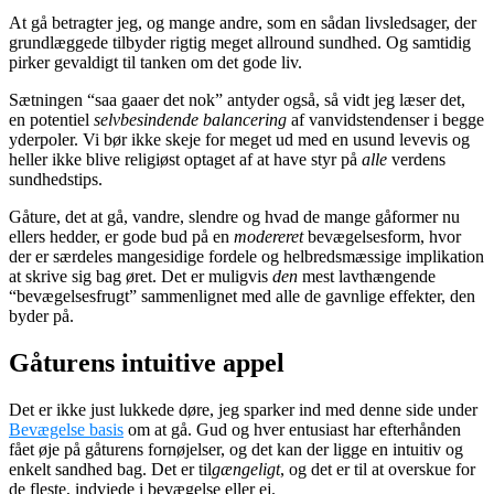
At gå betragter jeg, og mange andre, som en sådan livsledsager, der
grundlæggede tilbyder rigtig meget allround sundhed. Og samtidig
pirker gevaldigt til tanken om det gode liv.
Sætningen “
saa gaaer det nok
” antyder også, så vidt jeg læser det,
en potentiel
selvbesindende balancering
af vanvidstendenser i begge
yderpoler. Vi bør ikke skeje for meget ud med en usund levevis og
heller ikke blive religiøst optaget af at have styr på
alle
verdens
sundhedstips.
Gåture, det at gå, vandre, slendre og hvad de mange gåformer nu
ellers hedder, er gode bud på en
modereret
bevægelsesform, hvor
der er særdeles mangesidige fordele og helbredsmæssige implikation
at skrive sig bag øret. Det er muligvis
den
mest lavthængende
“bevægelsesfrugt” sammenlignet med alle de gavnlige effekter, den
byder på.
Gåturens intuitive appel
Det er ikke just lukkede døre, jeg sparker ind med denne side under
Bevægelse basis
om at gå. Gud og hver entusiast har efterhånden
fået øje på gåturens fornøjelser, og det kan der ligge en intuitiv og
enkelt sandhed bag. Det er til
gængeligt
, og det er til at overskue for
de fleste, indviede i bevægelse eller ej.