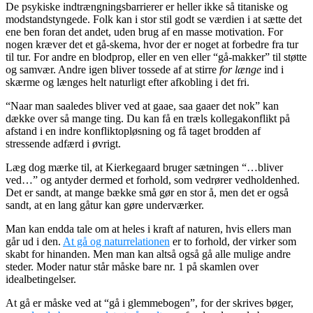
De psykiske indtrængningsbarrierer er heller ikke så titaniske og
modstandstyngede. Folk kan i stor stil godt se værdien i at sætte det
ene ben foran det andet, uden brug af en masse motivation. For
nogen kræver det et gå-skema, hvor der er noget at forbedre fra tur
til tur. For andre en blodprop, eller en ven eller “gå-makker” til støtte
og samvær. Andre igen bliver tossede af at stirre
for længe
ind i
skærme og længes helt naturligt efter afkobling i det fri.
“
Naar man saaledes bliver ved at gaae, saa gaaer det nok
” kan
dække over så mange ting. Du kan få en træls kollegakonflikt på
afstand i en indre konfliktopløsning og få taget brodden af
stressende adfærd i øvrigt.
Læg dog mærke til, at Kierkegaard bruger sætningen “…bliver
ved…” og antyder dermed et forhold, som vedrører vedholdenhed.
Det er sandt, at mange bække små gør en stor å, men det er også
sandt, at en lang gåtur kan gøre underværker.
Man kan endda tale om at heles i kraft af naturen, hvis ellers man
går ud i den.
At gå og naturrelationen
er to forhold, der virker som
skabt for hinanden. Men man kan altså også gå alle mulige andre
steder. Moder natur står måske bare nr. 1 på skamlen over
idealbetingelser.
At gå er måske ved at “gå i glemmebogen”, for der skrives bøger,