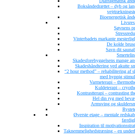
Diafragmatisk ånd
Boksåndedrættet – dyb og la
vejrtrækningst
Bioenergetisk ånd
Livsres
Søvnens pr
Stressredu
Vinterbadets markante mesterlig
De kolde brus
Savn dit sauna
Smertelin
Skadesforebyggelsens mange ans
Skadeshåndtering ved akutte sm
“2 hour method” – rehabilitering af 
med hyppig stimul
Varmeterapi – thermoth
Kuldeterapi – cryoth
Kontrastterapi – contrasting t
Hel din ryg med bevæ
Armsving og skuldersm
Rystet
Øverste etage – mentale redskab
færdig
Inspiration til motivationsstra
Taknemmelighedstræning – en under