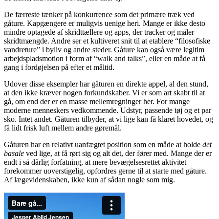
De færreste tænker på konkurrence som det primære træk ved
gåture. Kapgængere er muligvis uenige heri. Mange er ikke desto
mindre optagede af skridttællere og apps, der tracker og måler
skridtmængde. Andre ser et kultiveret snit til at etablere “filosofiske
vandreture” i byliv og andre steder. Gåture kan også være legitim
arbejdspladsmotion i form af “walk and talks”, eller en måde at få
gang i fordøjelsen på efter et måltid.
Udover disse eksempler har gåturen en direkte appel, al den stund,
at den ikke kræver nogen forkundskaber. Vi er som art skabt til at
gå, om end der er en masse mellemregninger her. For mange
moderne menneskers vedkommende. Udstyr, passende tøj og et par
sko. Intet andet. Gåturen tilbyder, at vi lige kan få klaret hovedet, og
få lidt frisk luft mellem andre gøremål.
Gåturen har en relativt uanfægtet position som en måde at holde
det
basale
ved lige, at få rørt sig og alt det, der fører med. Mange der er
endt i så dårlig forfatning, at mere bevægelsesrettet aktivitet
forekommer uoverstigelig, opfordres gerne til at starte med gåture.
Af lægevidenskaben, ikke kun af sådan nogle som mig.