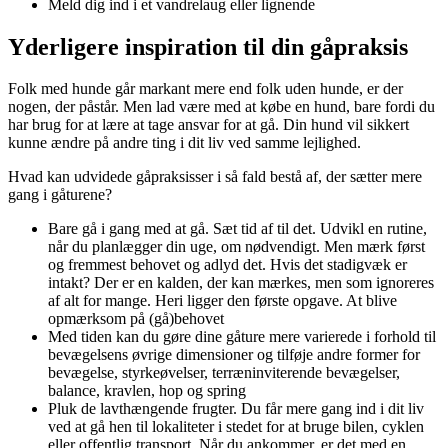
Meld dig ind i et vandrelaug eller lignende
Yderligere inspiration til din gåpraksis
Folk med hunde går markant mere end folk uden hunde, er der
nogen, der påstår. Men lad være med at købe en hund, bare fordi du
har brug for at lære at tage ansvar for at gå. Din hund vil sikkert
kunne ændre på andre ting i dit liv ved samme lejlighed.
Hvad kan udvidede gåpraksisser i så fald bestå af, der sætter mere
gang i gåturene?
Bare gå i gang med at gå. Sæt tid af til det. Udvikl en rutine,
når du planlægger din uge, om nødvendigt. Men mærk først
og fremmest behovet og adlyd det. Hvis det stadigvæk er
intakt? Der er en kalden, der kan mærkes, men som ignoreres
af alt for mange. Heri ligger den første opgave. At blive
opmærksom på (gå)behovet
Med tiden kan du gøre dine gåture mere varierede i forhold til
bevægelsens øvrige dimensioner og tilføje andre former for
bevægelse, styrkeøvelser, terræninviterende bevægelser,
balance, kravlen, hop og spring
Pluk de lavthængende frugter. Du får mere gang ind i dit liv
ved at gå hen til lokaliteter i stedet for at bruge bilen, cyklen
eller offentlig transport. Når du ankommer, er det med en