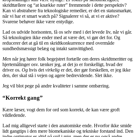
skridttællere og “at knække ruter” fremmende i dette perspektiv?
Kan vi abstrahere fra teknologiske remedier, er det en statusmarkør,
når vi har et smart watch på? Signalerer vi så, at vi er aktive?
Svarene behøver ikke være entydige.
Lad os udvide horisonten, få os selv med i det levede liv, når vi går.
Så teknologien ikke ender med at være det, vi gør det for. Og
reducerer det at gå til en skridtkonkurrence med overmåde
sundhedsmæssigt belæg og intakt samvittighed.
Men
når jeg hører folk begejstret fortælle om deres skridtmeritter og
hjertemålinger osv. tænker jeg, at det jo er forskelligt, hvad der
driver os.
Og
hvis det
virkelig
er det, der gør forskellen, er jeg ikke
den, der skal stå i vejen og agere bedrevidende. Slet ikke.
Jeg vil blot pege på andre kvaliteter i samme ombæring.
“Korrekt gang”
Kære læser, vogt dem for ord som korrekt, de kan være groft
vildledende.
Lad mig alligevel starte i den anatomiske ende. Hvorfor ikke smide
lidt gangtips i den mere biomekaniske og tekniske forstand ind. Den
indre optimator er altid på spil i mig, men der er nu også andre