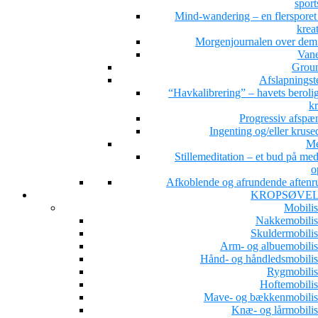
sport
Mind-wandering – en flersporet s
kreat
Morgenjournalen over dem 
Van
Grou
Afslapningst
“Havkalibrering” – havets beroli
kr
Progressiv afspæ
Ingenting og/eller kruse
Me
Stillemeditation – et bud på med
o
Afkoblende og afrundende aftenru
KROPSØVE
Mobilis
Nakkemobilis
Skuldermobilis
Arm- og albuemobilis
Hånd- og håndledsmobilis
Rygmobilis
Hoftemobilis
Mave- og bækkenmobilis
Knæ- og lårmobilis