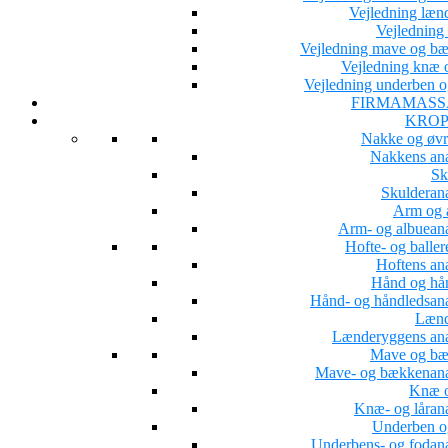
Vejledning læn
Vejledning 
Vejledning mave og b
Vejledning knæ o
Vejledning underben o
FIRMAMASS
KROP
Nakke og øvr
Nakkens an
Sk
Skulderan
Arm og 
Arm- og albuean
Hofte- og baller
Hoftens an
Hånd og hå
Hånd- og håndledsan
Lænd
Lænderyggens an
Mave og b
Mave- og bækkenan
Knæ o
Knæ- og låran
Underben o
Underbens- og fodan