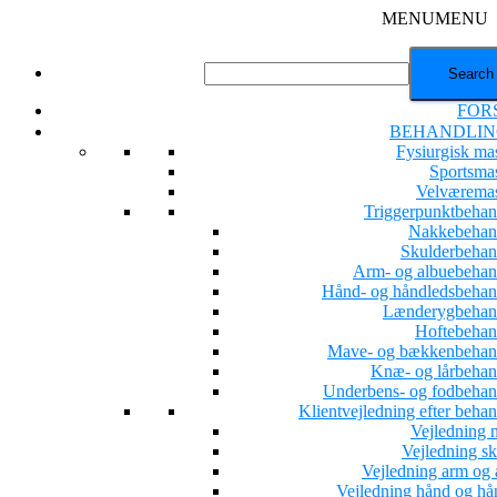
MENU
MENU
FOR
BEHANDLIN
Fysiurgisk ma
Sportsma
Velværema
Triggerpunktbehan
Nakkebehan
Skulderbehan
Arm- og albuebehan
Hånd- og håndledsbehan
Lænderygbehan
Hoftebehan
Mave- og bækkenbehan
Knæ- og lårbehan
Underbens- og fodbehan
Klientvejledning efter beha
Vejledning 
Vejledning sk
Vejledning arm og 
Vejledning hånd og hå