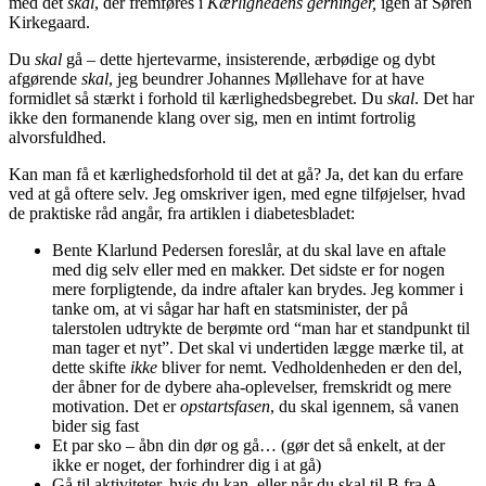
med det
skal
, der fremføres i
Kærlighedens gerninger,
igen af Søren
Kirkegaard.
Du
skal
gå – dette hjertevarme, insisterende, ærbødige og dybt
afgørende
skal
, jeg beundrer Johannes Møllehave for at have
formidlet så stærkt i forhold til kærlighedsbegrebet. Du
skal
. Det har
ikke den formanende klang over sig, men en intimt fortrolig
alvorsfuldhed.
Kan man få et kærlighedsforhold til det at gå? Ja, det kan du erfare
ved at gå oftere selv. Jeg omskriver igen, med egne tilføjelser, hvad
de praktiske råd angår, fra artiklen i diabetesbladet:
Bente Klarlund Pedersen foreslår, at du skal lave en aftale
med dig selv eller med en makker. Det sidste er for nogen
mere forpligtende, da indre aftaler kan brydes. Jeg kommer i
tanke om, at vi sågar har haft en statsminister, der på
talerstolen udtrykte de berømte ord “man har et standpunkt til
man tager et nyt”. Det skal vi undertiden lægge mærke til, at
dette skifte
ikke
bliver for nemt. Vedholdenheden er den del,
der åbner for de dybere aha-oplevelser, fremskridt og mere
motivation. Det er
opstartsfasen
, du skal igennem, så vanen
bider sig fast
Et par sko – åbn din dør og gå… (gør det så enkelt, at der
ikke er noget, der forhindrer dig i at gå)
Gå til aktiviteter, hvis du kan, eller når du skal til B fra A,