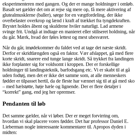
eksperimenteren med gangen. Og der er mange holdninger i omløb.
Basalt set gælder det om at rejse sig mere op, få mere aktivering af
glutealmusklerne (baller), sørge for en vægtfordeling, der ikke
overbelaster overkrop og lænd i kraft af trækket fra tyngdekraften.
Brystet holdes åbent og skuldrene hviler naturligt. Lad armene
svinge frit. Undgå at indtage en manieret eller stiliseret holdning, når
du går. Mærk, hvad der føles lettest og mest ubesværet.
Når du går, imødekommer du faldet ved at tage det næste skridt.
Derfor er skridtlængden også en faktor. Vær afslappet, gå med flere
korte skridt, snarere end tunge lange skridt. Så trykket fra landingen
ikke forplanter sig for voldsomt i kroppen. Der er forskellige
holdninger til landingsteknik, barfodsgang etc. Vi er skabt til at gå
uden fodtøj, men det er ikke det samme som, at alle menneskers
fødder er tilpasset hertil, da de fleste har vænnet sig til at gå med sko
– med hælstøtte, høje hæle og lignende. Der er flere detaljer i
“korrekt” gang, end jeg her opremser.
Pendanten til løb
Det samme gælder, når vi løber. Der er meget forvirring om,
hvordan vi skal placere vores fødder. Det har professor Daniel E.
Lieberman nogle interessante kommentarer til. Apropos dyden i
midten: