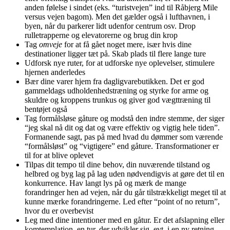
anden følelse i sindet (eks. “turistvejen” ind til Råbjerg Mile
versus vejen bagom). Men det gælder også i lufthavnen, i
byen, når du parkerer lidt udenfor centrum osv. Drop
rulletrapperne og elevatorerne og brug din krop
Tag
omveje
for at få gået noget mere, især hvis dine
destinationer ligger tæt på. Skab plads til flere lange ture
Udforsk nye ruter, for at udforske nye oplevelser, stimulere
hjernen anderledes
Bær dine varer hjem fra dagligvarebutikken. Det er god
gammeldags udholdenhedstræning og styrke for arme og
skuldre og kroppens trunkus og giver god vægttræning til
bentøjet også
Tag formålsløse gåture og modstå den indre stemme, der siger
“jeg skal nå dit og dat og være effektiv og vigtig hele tiden”.
Formanende sagt, pas på med hvad du dømmer som værende
“formålsløst” og “vigtigere” end gåture. Transformationer er
til for at blive oplevet
Tilpas dit tempo til dine behov, din nuværende tilstand og
helbred og byg lag på lag uden nødvendigvis at gøre det til en
konkurrence. Hav langt lys på og mærk de mange
forandringer hen ad vejen, når du går tilstrækkeligt meget til at
kunne mærke forandringerne. Led efter “point of no return”,
hvor du er overbevist
Leg med dine intentioner med en gåtur. Er det afslapning eller
komtemplation, en tur, der udvikler sig, evt. i en ny retning