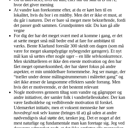
hvor det giver mening
At vandre kan forekomme efter, at du er kørt hen til en
lokalitet, hvis du bor i en midtby. Men det er ikke et must, at
du går i naturen. Det er bare så meget mere bekræftende, fordi
det passer godt sammen. Grundpointen står. Du kan gå alle
vegne
For dig der har det meget svært med at komme i gang, er det
at sætte meget små mål bedre end at fare for ambitiøst til
værks. Bente Klarlund foreslår 300 skridt om dagen (som må
være for meget ukampdygtige nybegynder gængere). Et nyt
mål kan så sættes efter nogle uger – en lille selvkonkurrence.
Men skridttælleren er ikke den eneste motivation og den har
fået meget opmærksomhed, der har sløret fokus på andre
aspekter, er min umiddelbare fornemmelse. Jeg ser mange, der
“træller under denne målingstrummerum i målrettet gang” og
slet ikke ænser de langsomme effekters sande forrang. Men
hvis det er motiverende, er det bestemt relevant
Nogle motiveres gennem tiltag som vandre og gågrupper og
andre initiativer, der samler folk i vandrefællesskaber. Der kan
være fastholdelse og vedblivende motivation til forskel.
Udemærket initiativ, men et voksent menneske
bør som
hovedregl nok
selv kunne (bringes til at) gå uden at andre
nødvendigvis skal støtte det, tænker jeg. Det er noget af det
mest naturlige og fundamentale man kan foretage sig. Jeg ved