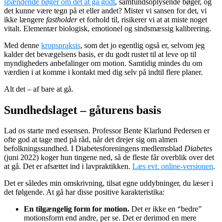
spændende bøger om det at gå godt
, samfundsoplysende bøger, og
det kunne være tegn på et eller andet? Mister vi sansen for det, vi
ikke længere
fastholder
et forhold til, risikerer vi at at miste noget
vitalt. Elementær biologisk, emotionel og sindsmæssig kalibrering.
Med denne
kropspraksis
, som det jo egentlig også er, selvom jeg
kalder det bevægelsens basis, er du godt rustet til at leve op til
myndigheders anbefalinger om motion. Samtidig mindes du om
værdien i at komme i kontakt med dig selv på indtil flere planer.
Alt det – af bare at gå.
Sundhedslaget – gåturens basis
Lad os starte med essensen. Professor Bente Klarlund Pedersen er
ofte god at tage med på råd, når det drejer sig om almen
befolkningssundhed. I Diabetesforeningens medlemsblad
Diabetes
(juni 2022) koger hun tingene ned, så de fleste får overblik over det
at gå. Det er afsættet ind i lavpraktikken.
Læs evt. online-versionen
.
Det er således min omskrivning, tilsat egne uddybninger, du læser i
det følgende. At gå har disse positive karakteristika:
En tilgængelig form for motion.
Det er ikke en “bedre”
motionsform end andre, per se. Det er derimod en mere