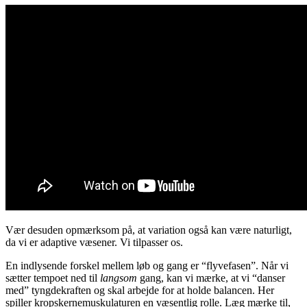
Vær desuden opmærksom på, at variation også kan være naturligt,
da vi er adaptive væsener. Vi tilpasser os.
En indlysende forskel mellem løb og gang er “flyvefasen”. Når vi
sætter tempoet ned til
langsom
gang, kan vi mærke, at vi “danser
med” tyngdekraften og skal arbejde for at holde balancen. Her
spiller kropskernemuskulaturen en væsentlig rolle. Læg mærke til,