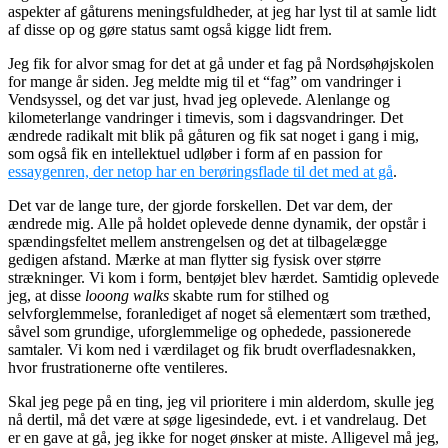
aspekter af gåturens meningsfuldheder, at jeg har lyst til at samle lidt
af disse op og gøre status samt også kigge lidt frem.
Jeg fik for alvor smag for det at gå under et fag på Nordsøhøjskolen
for mange år siden. Jeg meldte mig til et “fag” om vandringer i
Vendsyssel, og det var just, hvad jeg oplevede. Alenlange og
kilometerlange vandringer i timevis, som i dagsvandringer. Det
ændrede radikalt mit blik på gåturen og fik sat noget i gang i mig,
som også fik en intellektuel udløber i form af en passion for
essaygenren, der netop har en berøringsflade til det med at gå
.
Det var de lange ture, der gjorde forskellen. Det var dem, der
ændrede mig. Alle på holdet oplevede denne dynamik, der opstår i
spændingsfeltet mellem anstrengelsen og det at tilbagelægge
gedigen afstand. Mærke at man flytter sig fysisk over større
strækninger. Vi kom i form, bentøjet blev hærdet. Samtidig oplevede
jeg, at disse
looong walks
skabte rum for stilhed og
selvforglemmelse, foranlediget af noget så elementært som træthed,
såvel som grundige, uforglemmelige og ophedede, passionerede
samtaler. Vi kom ned i værdilaget og fik brudt overfladesnakken,
hvor frustrationerne ofte ventileres.
Skal jeg pege på en ting, jeg vil prioritere i min alderdom, skulle jeg
nå dertil, må det være at søge ligesindede, evt. i et vandrelaug. Det
er en gave at gå, jeg ikke for noget ønsker at miste. Alligevel må jeg,