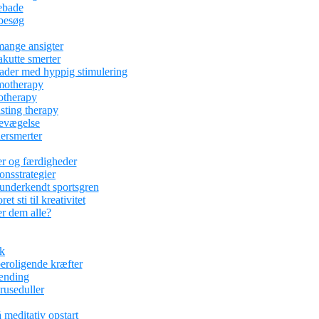
ebade
abesøg
mange ansigter
kutte smerter
kader med hyppig stimulering
motherapy
otherapy
asting therapy
bevægelse
ersmerter
er og færdigheder
ionsstrategier
underkendt sportsgren
 sti til kreativitet
r dem alle?
ik
eroligende kræfter
pænding
kruseduller
 meditativ opstart