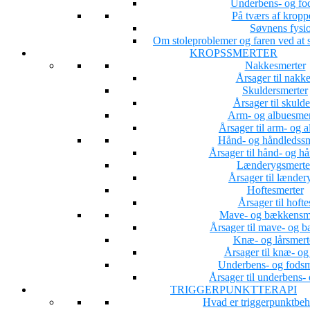
Underbens- og fo
På tværs af kropp
Søvnens fysio
Om stoleproblemer og faren ved at s
KROPSSMERTER
Nakkesmerter
Årsager til nakk
Skuldersmerter
Årsager til skuld
Arm- og albuesmer
Årsager til arm- og 
Hånd- og håndledssm
Årsager til hånd- og h
Lænderygsmerte
Årsager til lænder
Hoftesmerter
Årsager til hoft
Mave- og bækkensm
Årsager til mave- og 
Knæ- og lårsmert
Årsager til knæ- og
Underbens- og fodsm
Årsager til underbens-
TRIGGERPUNKTTERAPI
Hvad er triggerpunktbe