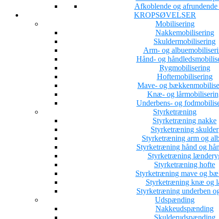
Afkoblende og afrundende a
KROPSØVELSER
Mobilisering
Nakkemobilisering
Skuldermobilisering
Arm- og albuemobiliser
Hånd- og håndledsmobilis
Rygmobilisering
Hoftemobilisering
Mave- og bækkenmobilise
Knæ- og lårmobiliserin
Underbens- og fodmobilis
Styrketræning
Styrketræning nakke
Styrketræning skulder
Styrketræning arm og al
Styrketræning hånd og hå
Styrketræning lændery
Styrketræning hofte
Styrketræning mave og b
Styrketræning knæ og l
Styrketræning underben o
Udspænding
Nakkeudspænding
Skulderudspænding