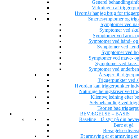
Generel behandlingsinf
Virkningen af triggerpu
Hvornår har jeg brug for trigge
Smertesymptomer og trig
Symptomer ved nak
Symptomer ved skul
Symptomer ved arm- og
Symptomer ved hånd- og 
Symptomer ved lænd
Symptomer ved hof
Symptomer ved mave- og
Symptomer ved knæ- o
Symptomer ved underbens
Årsager til triggerpu
Triggerpunkter ved s
Hvordan kan triggerpunkter indv
Naturlige helingskriser ved tri
Klientvejledning efter b
Selvbehandling ved trigg
Teorien bag triggerp
BEVÆGELSE – BASIS
Baseline – få styr på din bevæ
Bare at gå
Bevægelsesdiversi
Et armsving er et armsving e