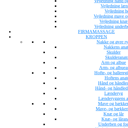
Vejledning hånd o
Vejledning læ
Vejledning h
Vejledning mave 
Vejledning knæ 
Vejledning underb
FIRMAMASSAGE
KROPPEN
Nakke og øvre r
Nakkens ana
Skulder
Skulderanat
Arm og albue
Arm- og albuea
Hofte- og ballereg
Hoftens ana
Hånd og håndle
Hånd- og håndled
Lænderyg
Lænderyggens a
Mave og bække
Mave- og bækken
Knæ og lår
Knæ- og låran
Underben og fo