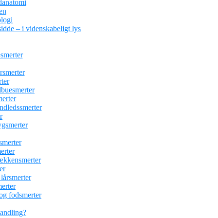
danatomi
en
logi
idde – i videnskabeligt lys
esmerter
ersmerter
ter
albuesmerter
erter
åndledssmerter
r
ygsmerter
esmerter
erter
bækkensmerter
er
 lårsmerter
erter
 og fodsmerter
handling?