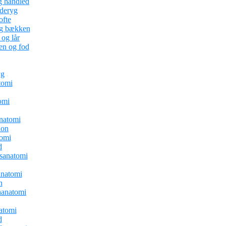
g håndled
nderyg
ofte
og bækken
og lår
en og fod
yg
tomi
omi
natomi
ion
tomi
d
sanatomi
natomi
n
anatomi
atomi
d