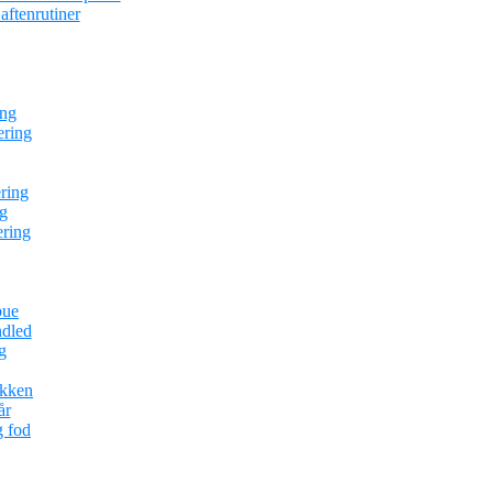
ftenrutiner
ing
ering
ring
g
ering
bue
ndled
g
ækken
år
g fod