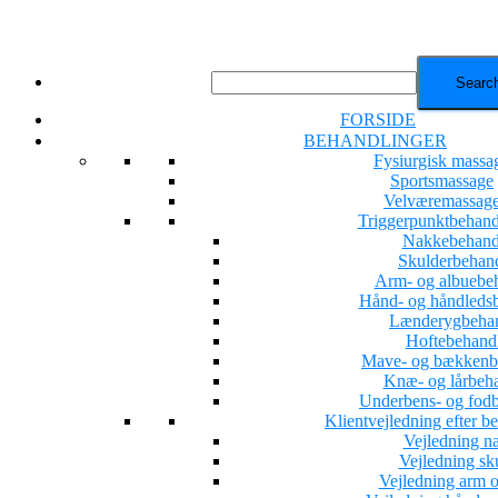
FORSIDE
BEHANDLINGER
Fysiurgisk massa
Sportsmassage
Velværemassag
Triggerpunktbehand
Nakkebehand
Skulderbehan
Arm- og albuebe
Hånd- og håndleds
Lænderygbehan
Hoftebehand
Mave- og bækkenb
Knæ- og lårbeh
Underbens- og fod
Klientvejledning efter b
Vejledning n
Vejledning sk
Vejledning arm o