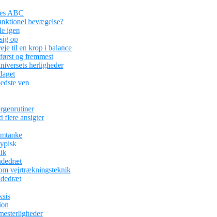
ses ABC
funktionel bevægelse?
le igen
sig op
je til en krop i balance
 først og fremmest
iversets herligheder
aget
edste ven
rgenrutiner
 flere ansigter
omtanke
typisk
ik
ndedræt
om vejrtrækningsteknik
ndedræt
ksis
ion
mesterligheder