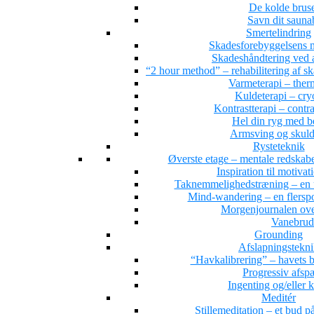
De kolde brus
Savn dit saun
Smertelindring
Skadesforebyggelsens 
Skadeshåndtering ved a
“2 hour method” – rehabilitering af s
Varmeterapi – ther
Kuldeterapi – cry
Kontrastterapi – contr
Hel din ryg med 
Armsving og skuld
Rysteteknik
Øverste etage – mentale redskab
Inspiration til motivat
Taknemmelighedstræning – en 
Mind-wandering – en flersporet
Morgenjournalen ove
Vanebrud
Grounding
Afslapningstekn
“Havkalibrering” – havets b
Progressiv afs
Ingenting og/eller 
Meditér
Stillemeditation – et bud på