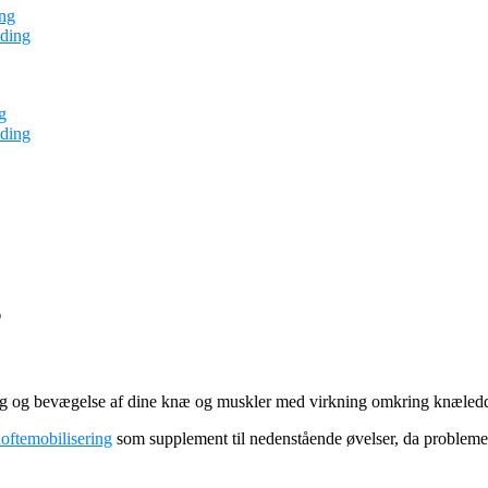
ng
ding
g
ding
g
ing og bevægelse af dine knæ og muskler med virkning omkring knæledd
oftemobilisering
som supplement til nedenstående øvelser, da probleme