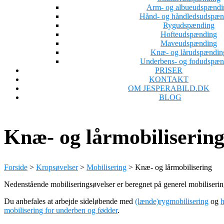
Arm- og albueudspændi
Hånd- og håndledsudspæn
Rygudspænding
Hofteudspænding
Maveudspænding
Knæ- og lårudspændin
Underbens- og fodudspæn
PRISER
KONTAKT
OM JESPERABILD.DK
BLOG
Knæ- og lårmobiliserin
Forside
>
Kropsøvelser
>
Mobilisering
>
Knæ- og lårmobilisering
Nedenstående mobiliseringsøvelser er beregnet på generel mobiliser
Du anbefales at arbejde sideløbende med
(lænde)rygmobilisering
og
h
mobilisering for underben og fødder
.