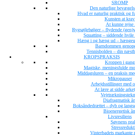
SROMP
Den naturlige bevægel
Hvad er naturlig praktisk og 
Kunsten at krav
At kunne rejse 
Rygsøjlebølger – flydende (gen)ve
Squatting – siddende hvile
Hæng i og hæng ud – hængeun
Barndommen genopd
Tennisbolden – din næstb
KROPSPRAKSIS
Kroppen i gang
Magiske, meningsfulde mo
Middagsluren – en praksis med
Mikropauser
Arbejdsstillinger med 
At lære at sidde arke
Vejrtrækningstekn
Diafragmatisk å
Boksåndedrættet – dyb og langs
Bioenergetisk å
Livsresiliens
Søvnens pra
Stressredukt
Vinterbadets markante 