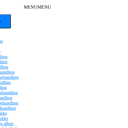
MENU
MENU
ge
e
ling
ling
dling
handling
behandling
dling
ling
ehandling
andling
behandling
ehandling
akke
ulder
g albue