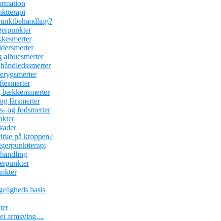
ormation
nktterapi
rpunktbehandling?
gerpunkter
kesmerter
dersmerter
 albuesmerter
håndledssmerter
erygsmerter
tesmerter
 bækkensmerter
g lårsmerter
- og fodsmerter
nkter
kader
irke på kroppen?
ggerpunktterapi
ehandling
erpunkter
unkter
geligheds basis
tet
r et armsving…