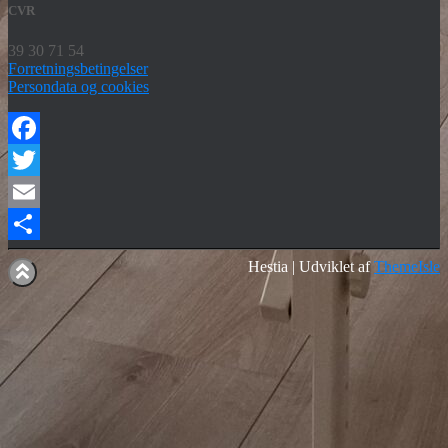
CVR
39 30 71 54
Forretningsbetingelser
Persondata og cookies
Facebook
Twitter
Email
Share
Hestia | Udviklet af
ThemeIsle