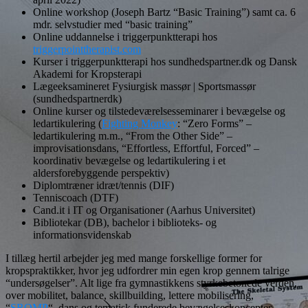
Online workshop (Joseph Bartz “Basic Training”) samt ca. 6
mdr. selvstudier med “basic training”
Online uddannelse i triggerpunktterapi hos
triggerpointtherapist.com
Kurser i triggerpunktterapi hos sundhedspartner.dk og Dansk
Akademi for Kropsterapi
Lægeeksamineret Fysiurgisk massør | Sportsmassør
(sundhedspartnerdk)
Online kurser og tilstedeværelsesseminarer i bevægelse og
ledartikulering (
Fighting Monkey
: “Zero Forms” –
ledartikulering m.m., “From the Other Side” –
improvisationsdans, “Effortless, Effortful, Forced” –
koordinativ bevægelse og ledartikulering i et
aldersforebyggende perspektiv)
Diplomtræner idræt/tennis (DIF)
Tenniscoach (DTF)
Cand.it i IT og Organisationer (Aarhus Universitet)
Bibliotekar (DB), bachelor i biblioteks- og
informationsvidenskab
I tillæg hertil arbejder jeg med mange forskellige former for
kropspraktikker, hvor jeg udfordrer min egen krop gennem talrige
“undersøgelser”. Alt lige fra gymnastikkens styrkebetonede verden,
over mobilitet, balance, skillbuilding, lettere mobilisering,
“
SROMP
“, dans og tematisk funderede bevægelseskoncepter,