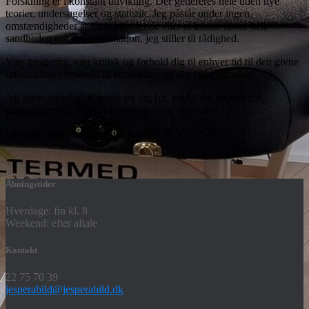
Forskning er i konstant udvikling. Der genereres hele tiden nye
teorier, undersøgelser og statistik. Jeg påstår under ingen
omstændigheder at være altvidende eller at kunne favne hele
sandheden om den information, jeg stiller til rådighed.
Vær nysgerrig, vær kritisk og forhold dig til enhver tid til den givne
information i henhold til konteksten og din egen situation.
Jeg hører naturligvis gerne fra dig (pr. mail), der spotter fejl,
unøjagtigheder, uaktuel information og lignende.
Hjertelig velkommen på jesperabild.dk
Åbningstider
Hverdage: fra kl. 8
Weekend: efter aftale
Kontakt
22 75 70 39
jesperabild@jesperabild.dk