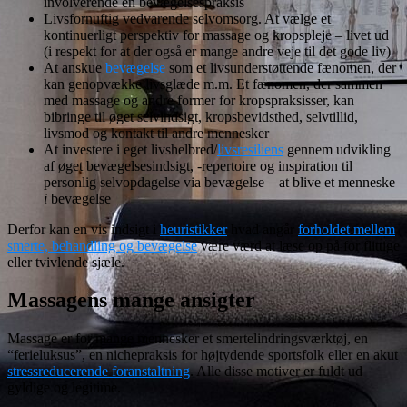
involverende en bevægelsespraksis
Livsfornuftig vedvarende selvomsorg. At vælge et
kontinuerligt perspektiv for massage og kropspleje – livet ud
(i respekt for at der også er mange andre veje til det gode liv)
At anskue
bevægelse
som et livsunderstøttende fænomen, der
kan genopvække livsglæde m.m. Et fænomen, der sammen
med massage og andre former for kropspraksisser, kan
bibringe til øget selvindsigt, kropsbevidsthed, selvtillid,
livsmod og kontakt til andre mennesker
At investere i eget livshelbred/
livsresiliens
gennem udvikling
af øget bevægelsesindsigt, -repertoire og inspiration til
personlig selvopdagelse via bevægelse – at blive et menneske
i
bevægelse
Derfor kan en vis indsigt i
heuristikker
hvad angår
forholdet mellem
smerte, behandling og bevægelse
være værd at læse op på for flittige
eller tvivlende sjæle.
Massagens mange ansigter
Massage er for mange mennesker et smertelindringsværktøj, en
“ferieluksus”, en nichepraksis for højtydende sportsfolk eller en akut
stressreducerende foranstaltning
. Alle disse motiver er fuldt ud
gyldige og legitime.