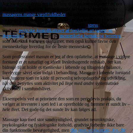
Jeg har dog en drøm om at få flere til at anskue massage i et, om
muligt, endnu bredere forebyggende perspektiv, som udfolder
massagens mange værdifuldheder
. Massagens terapeutiske
virkninger har (i første omgang) især noget at tilbyde i forhold til
samfundsmæssige udfordringer. Eksempelvis
stress
, udbrændthed,
træthed,
psykiske komplikationer af forskellig art (angst og
depression)
og ved mangel på
menneskelig kontakt og berøring
–
som ikke kun vedrører ekstremer, men også kunne favne den
menneskelige hverdag for de fleste mennesker.
Som professionel massør er jeg af den opfattelse, at massage i videre
forstand er et naturligt og ideelt livsledsagende redskab, der kan
bidrage til at holde et menneske i løbende og tiltagende balance,
forebygge såvel som indgå i behandling. Massage i løbende forstand
kan fungere som en kilde til personlig selvopdagelse og udvikling,
når den benyttes som aktivitet
på linje med andre
systematiske
aktiviteter i samfundslivet.
Eksempelvis ved at prioritere den som en periodevis praksis, du
vælger at investere i som led i at opretholde og fremme et sundt liv –
hele livet
. Det gode og det sunde liv kan følges ad.
Massage kan med stor sandsynlighed, grundet neurologiske,
psykologiske og fysiologiske forhold, gradvist forbedre ikke bare
din funktionelle bevægelighed, men
din egen selvkontakt, dvs. dit