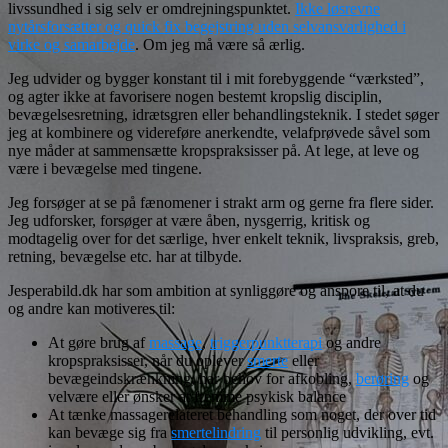
livssundhed i sig selv er omdrejningspunktet.
Ikke løsrevne
nytårsforsætter og quick fix begejstring uden selvansvarlighed i
virke og samarbejde
. Om jeg må være så ærlig.
Jeg udvider og bygger konstant til i mit forebyggende “værksted”,
og agter ikke at favorisere nogen bestemt kropslig disciplin,
bevægelsesretning, idrætsgren eller behandlingsteknik. I stedet søger
jeg at kombinere og videreføre anerkendte, velafprøvede såvel som
nye måder at sammensætte kropspraksisser på. At lege, at leve og
være i bevægelse med tingene.
Jeg forsøger at se på fænomener i strakt arm og gerne fra flere sider.
Jeg udforsker, forsøger at være åben, nysgerrig, kritisk og
modtagelig over for det særlige, hver enkelt teknik, livspraksis, greb,
retning, bevægelse etc. har at tilbyde.
Jesperabild.dk har som ambition at synliggøre og anspore til, at du
og andre kan motiveres til:
At gøre brug af
massage
,
triggerpunktterapi
og andre
kropspraksisser, når du oplever
smerte
eller
bevægeindskrænkning, har behov for afkobling,
berøring
og
velvære eller ønsker at fremme psykisk balance
At tænke massagerelateret behandling som noget, der over tid
kan bevæge sig fra
smertelindring
til personlig udvikling, evt.