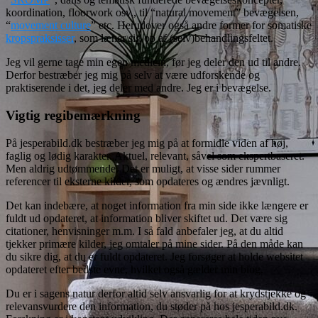
koordination, floorwork osv., til “natural movement” bevægelsen,
“
movement culture
” etc. Herudover også andre former for somatiske
kropspraksisser
, som læner sig op af (selv)behandlingsfeltet.
Jeg vil gerne tage min egen medicin, før jeg deler den ud til andre.
Derfor bestræber jeg mig på selv at være udforskende og
praktiserende i det, jeg deler med andre. Jeg er i bevægelse.
Vigtig regibemærkning
På jesperabild.dk bestræber jeg mig på at formidle viden af høj,
faglig og lødig karakter. Aktuel, relevant, såvel som ekspertbaseret.
Men aldrig udtømmende. Det er muligt, at visse sider rummer
referencer til eksterne kilder, som opdateres og ændres jævnligt.
Det kan indebære, at noget information fra min side ikke længere er
fuldt ud opdateret, at information bliver skiftet ud. Det være sig
citationer, henvisninger m.m. I så fald anbefaler jeg, at du altid
tjekker primære kilder, jeg omtaler på mine sider. På den måde kan
du sikre dig, at du er fuldt opdateret. Jeg forsøger at holde websitet
opdateret efter bedste evne, hvilket også gælder min blog.
Du er i sagens natur derfor altid selv ansvarlig for at krydstjekke og
relevansvurdere den information, du støder på hos jesperabild.dk.