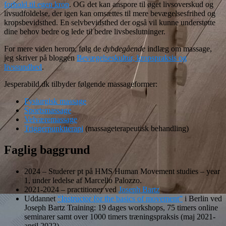
forhold til egen krop
. OG det kan anspore til øget livsoverskud og
livsudfoldelse, der igen kan omsættes til mere bevægelsesfrihed og
kropsbevidsthed. En selvbevidsthed der også vil kunne understøtte
dine behov bedre og lede til bedre livsbeslutninger.
For mere viden herom, følg de
dybdegående
indlæg om massage,
jeg skriver på bloggen
Bevægelseskultur, kropspraksis og
livssundhed
.
Jesperabild.dk tilbyder følgende massageformer:
Fysiurgisk massage
Sportsmassage
Velværemassage
Triggerpunktterapi
(massageterapeutisk behandling)
Faglig baggrund
2024 – Studerer pt på HMS Human Movement studies – year
1, under ledelse af Marcello Palozzo.
2021-2024 – practitioner ved
Joseph Bartz
Uddannet
“Instructor for the basics of movement”
i Berlin ved
Joseph Bartz Training: 19 dages workshops, 75 timers online
seminarer samt over 1000 timers træningspraksis (maj 2021-
april 2022)