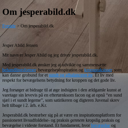
Om jesperabild.dk
Forside
>
Om jesperabild.dk
Jesper Abild Jensen
Mit navn er Jesper Abild og jeg driver jesperabild.dk.
Med jesperabild.dk ønsker jeg at udvikle og sammensætte
behandlingsformer
, bevægelsesinspiration og
kropspraksisser
, som
kan danne grobund for et
sundt og afbalanceret liv
. Et liv med
respekt for bevægelsens betydning for kroppen og det gode liv.
Jeg forsøger at bidrage til at øge indsigten i den ældgamle kunst at
varetage sin levevis på en eftertænksom facon og at opnå “en sund
sjæl i et sundt legeme”, som satirikeren og digteren Juvenal skrev
helt tilbage i 2. årh. e.Kr.
Jesperabild.dk bestræber sig på at være en inspirationsplatform for
passioneret livsudfoldelse- og praksis
gennem
kropslig praksis og
bevægelse i videste forstand. Et fundament, hvor
bevægelse
og