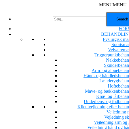
MENU
MENU
FOR
BEHANDLIN
Fysiurgisk ma
Sportsma
Velværema
Triggerpunktbehan
Nakkebehan
Skulderbehan
Arm- og albuebehan
Hånd- og håndledsbehan
Lænderygbehan
Hoftebehan
Mave- og bækkenbehan
Knæ- og lårbehan
Underbens- og fodbehan
Klientvejledning efter beha
Vejledning 
Vejledning sk
Vejledning arm og 
Vejledning hånd og hå