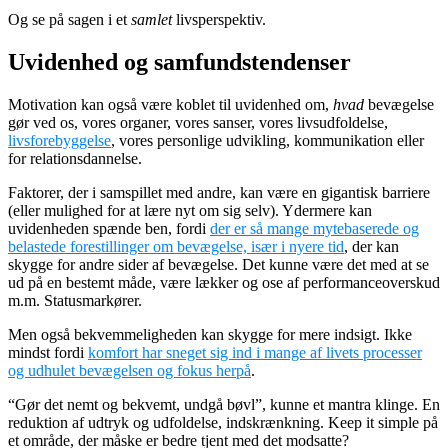
Og se på sagen i et
samlet
livsperspektiv.
Uvidenhed og samfundstendenser
Motivation kan også være koblet til uvidenhed om,
hvad
bevægelse
gør ved os, vores organer, vores sanser, vores livsudfoldelse,
livsforebyggelse
, vores personlige udvikling, kommunikation eller
for relationsdannelse.
Faktorer, der i samspillet med andre, kan være en gigantisk barriere
(eller mulighed for at lære nyt om sig selv). Ydermere kan
uvidenheden spænde ben, fordi
der er så mange mytebaserede og
belastede forestillinger om bevægelse, især i nyere tid
, der kan
skygge for andre sider af bevægelse. Det kunne være det med at se
ud på en bestemt måde, være lækker og ose af performanceoverskud
m.m. Statusmarkører.
Men også bekvemmeligheden kan skygge for mere indsigt. Ikke
mindst fordi
komfort har sneget sig ind i mange af livets processer
og udhulet bevægelsen og fokus herpå
.
“Gør det nemt og bekvemt, undgå bøvl”, kunne et mantra klinge. En
reduktion af udtryk og udfoldelse, indskrænkning. Keep it simple på
et område, der måske er bedre tjent med det modsatte?