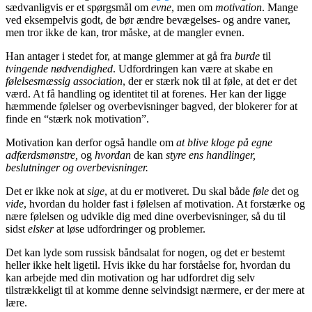
sædvanligvis er et spørgsmål om
evne
, men om
motivation
. Mange
ved eksempelvis godt, de bør ændre bevægelses- og andre vaner,
men tror ikke de kan, tror måske, at de mangler evnen.
Han antager i stedet for, at mange glemmer at gå fra
burde
til
tvingende nødvendighed
. Udfordringen kan være at skabe en
følelsesmæssig association
, der er stærk nok til at føle, at det er det
værd. At få handling og identitet til at forenes. Her kan der ligge
hæmmende følelser og overbevisninger bagved, der blokerer for at
finde en “stærk nok motivation”.
Motivation kan derfor også handle om
at blive kloge på egne
adfærdsmønstre,
og
hvordan
de kan
styre ens handlinger,
beslutninger og overbevisninger.
Det er ikke nok at
sige
, at du er motiveret. Du skal både
føle
det og
vide
, hvordan du holder fast i følelsen af motivation. At forstærke og
nære følelsen og udvikle dig med dine overbevisninger, så du til
sidst
elsker
at løse udfordringer og problemer.
Det kan lyde som russisk båndsalat for nogen, og det er bestemt
heller ikke helt ligetil. Hvis ikke du har forståelse for, hvordan du
kan arbejde med din motivation og har udfordret dig selv
tilstrækkeligt til at komme denne selvindsigt nærmere, er der mere at
lære.