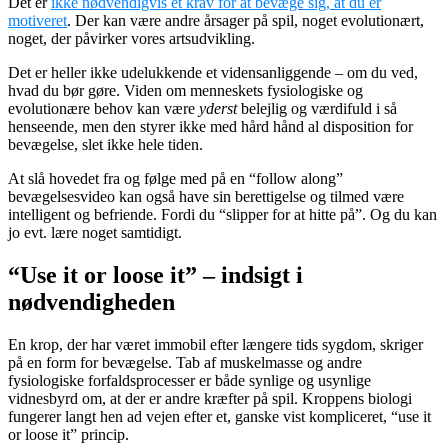
Det er
ikke nødvendigvis et krav for at bevæge sig, at du er
motiveret
. Der kan være andre årsager på spil, noget evolutionært,
noget, der påvirker vores artsudvikling.
Det er heller ikke udelukkende et vidensanliggende – om du ved,
hvad du bør gøre. Viden om menneskets fysiologiske og
evolutionære behov kan være
yderst
belejlig og værdifuld i så
henseende, men den styrer ikke med hård hånd al disposition for
bevægelse, slet ikke hele tiden.
At slå hovedet fra og følge med på en “follow along”
bevægelsesvideo kan også have sin berettigelse og tilmed være
intelligent og befriende. Fordi du “slipper for at hitte på”. Og du kan
jo evt. lære noget samtidigt.
“Use it or loose it” – indsigt i
nødvendigheden
En krop, der har været immobil efter længere tids sygdom, skriger
på en form for bevægelse. Tab af muskelmasse og andre
fysiologiske forfaldsprocesser er både synlige og usynlige
vidnesbyrd om, at der er andre kræfter på spil. Kroppens biologi
fungerer langt hen ad vejen efter et, ganske vist kompliceret, “use it
or loose it” princip.