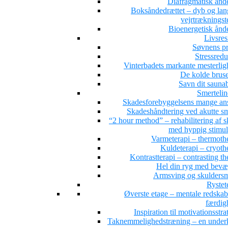
Diafragmatisk ånd
Boksåndedrættet – dyb og la
vejrtrækningst
Bioenergetisk ånd
Livsres
Søvnens pr
Stressredu
Vinterbadets markante mesterlig
De kolde brus
Savn dit sauna
Smertelin
Skadesforebyggelsens mange ans
Skadeshåndtering ved akutte sm
“2 hour method” – rehabilitering af 
med hyppig stimul
Varmeterapi – thermoth
Kuldeterapi – cryoth
Kontrastterapi – contrasting t
Hel din ryg med bevæ
Armsving og skuldersm
Rystet
Øverste etage – mentale redskab
færdig
Inspiration til motivationsstra
Taknemmelighedstræning – en under