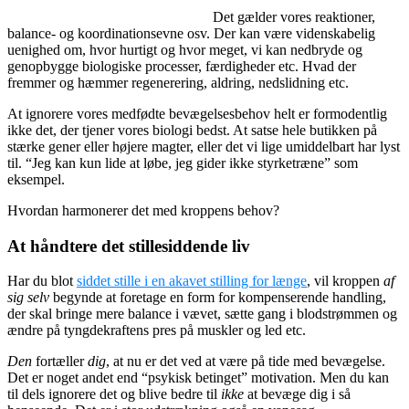
Det gælder vores reaktioner,
balance- og koordinationsevne osv. Der kan være videnskabelig
uenighed om, hvor hurtigt og hvor meget, vi kan nedbryde og
genopbygge biologiske processer, færdigheder etc. Hvad der
fremmer og hæmmer regenerering, aldring, nedslidning etc.
At ignorere vores medfødte bevægelsesbehov helt er formodentlig
ikke det, der tjener vores biologi bedst. At satse hele butikken på
stærke gener eller højere magter, eller det vi lige umiddelbart har lyst
til. “Jeg kan kun lide at løbe, jeg gider ikke styrketræne” som
eksempel.
Hvordan harmonerer det med kroppens behov?
At håndtere det stillesiddende liv
Har du blot
siddet stille i en akavet stilling for længe
, vil kroppen
af
sig selv
begynde at foretage en form for kompenserende handling,
der skal bringe mere balance i vævet, sætte gang i blodstrømmen og
ændre på tyngdekraftens pres på muskler og led etc.
Den
fortæller
dig
, at nu er det ved at være på tide med bevægelse.
Det er noget andet end “psykisk betinget” motivation. Men du kan
til dels ignorere det og blive bedre til
ikke
at bevæge dig i så