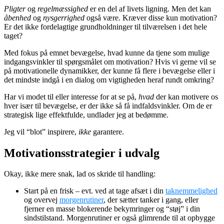
Pligter
og
regelmæssighed
er en del af livets ligning. Men det kan
åbenhed
og
nysgerrighed
også være. Kræver disse kun motivation?
Er det ikke fordelagtige grundholdninger til tilværelsen i det hele
taget?
Med fokus på emnet bevægelse, hvad kunne da tjene som mulige
indgangsvinkler til spørgsmålet om motivation? Hvis vi gerne vil se
på motivationelle dynamikker, der kunne få flere i bevægelse eller i
det mindste indgå i en dialog om vigtigheden heraf rundt omkring?
Har vi modet til eller interesse for at se på,
hvad
der kan motivere os
hver især til bevægelse, er der ikke så få indfaldsvinkler. Om de er
strategisk lige effektfulde, undlader jeg at bedømme.
Jeg vil “blot” inspirere,
ikke
garantere.
Motivationsstrategier i udvalg
Okay, ikke mere snak, lad os skride til handling:
Start på en frisk – evt. ved at tage afsæt i din
taknemmelighed
og overvej
morgenrutiner
, der sætter tanker i gang, eller
fjerner en masse blokerende bekymringer og “støj” i din
sindstilstand. Morgenrutiner er også glimrende til at opbygge