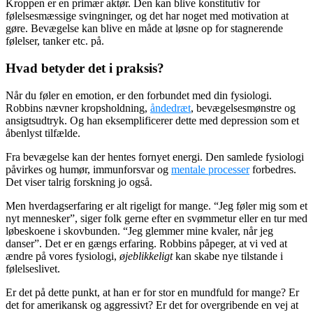
Kroppen er en primær aktør. Den kan blive konstitutiv for
følelsesmæssige svingninger, og det har noget med motivation at
gøre. Bevægelse kan blive en måde at løsne op for stagnerende
følelser, tanker etc. på.
Hvad betyder det i praksis?
Når du føler en emotion, er den forbundet med din fysiologi.
Robbins nævner kropsholdning,
åndedræt
, bevægelsesmønstre og
ansigtsudtryk. Og han eksemplificerer dette med depression som et
åbenlyst tilfælde.
Fra bevægelse kan der hentes fornyet energi. Den samlede fysiologi
påvirkes og humør, immunforsvar og
mentale processer
forbedres.
Det viser talrig forskning jo også.
Men hverdagserfaring er alt rigeligt for mange. “Jeg føler mig som et
nyt mennesker”, siger folk gerne efter en svømmetur eller en tur med
løbeskoene i skovbunden. “Jeg glemmer mine kvaler, når jeg
danser”. Det er en gængs erfaring. Robbins påpeger, at vi ved at
ændre på vores fysiologi,
øjeblikkeligt
kan skabe nye tilstande i
følelseslivet.
Er det på dette punkt, at han er for stor en mundfuld for mange? Er
det for amerikansk og aggressivt? Er det for overgribende en vej at