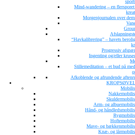
sport
Mind-wandering – en flersporet s
kreat
Morgenjournalen over dem 
Van
Grou
Afslapningst
“Havkalibrering” – havets beroli
kr
Progressiv afspæ
Ingenting og/eller kruse
Me
Stillemeditation – et bud på med
o
Afkoblende og afrundende aftenru
KROPSØVE
Mobilis
Nakkemobilis
Skuldermobilis
Arm- og albuemobilis
Hånd- og håndledsmobilis
Rygmobilis
Hoftemobilis
Mave- og bækkenmobilis
Knæ- og lårmobilis