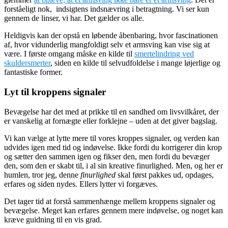
forståeligt nok, indsigtens indsnævring i betragtning. Vi ser kun
gennem de linser, vi har. Det gælder os alle.
Heldigvis kan der opstå en løbende åbenbaring, hvor fascinationen
af, hvor vidunderlig mangfoldigt selv et armsving kan vise sig at
være. I første omgang måske en kilde til
smertelindring ved
skuldersmerter
, siden en kilde til selvudfoldelse i mange løjerlige og
fantastiske former.
Lyt til kroppens signaler
Bevægelse har det med at prikke til en sandhed om livsvilkåret, der
er vanskelig at fornægte eller forklejne – uden at det giver bagslag.
Vi kan vælge at lytte mere til vores kroppes signaler, og verden kan
udvides igen med tid og indøvelse. Ikke fordi du korrigerer din krop
og sætter den sammen igen og fikser den, men fordi du bevæger
den, som den er skabt til, i al sin kreative finurlighed. Men, og her er
humlen, tror jeg, denne
finurlighed
skal først pakkes ud, opdages,
erfares og siden nydes. Ellers lytter vi forgæves.
Det tager tid at forstå sammenhænge mellem kroppens signaler og
bevægelse. Meget kan erfares gennem mere indøvelse, og noget kan
kræve guidning til en vis grad.