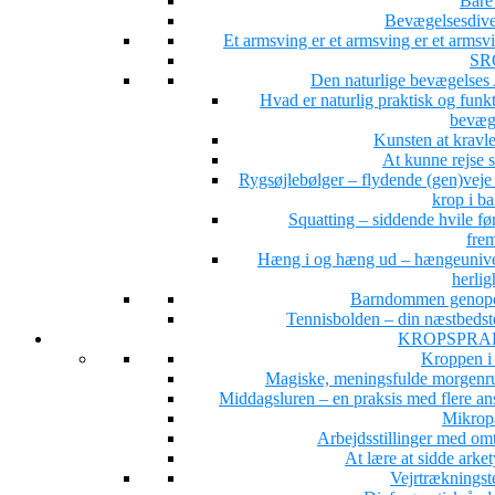
Bare 
Bevægelsesdiver
Et armsving er et armsving er et arms
SR
Den naturlige bevægelse
Hvad er naturlig praktisk og funk
bevæg
Kunsten at kravle
At kunne rejse 
Rygsøjlebølger – flydende (gen)veje 
krop i b
Squatting – siddende hvile fø
fre
Hæng i og hæng ud – hængeunive
herlig
Barndommen genop
Tennisbolden – din næstbedst
KROPSPRA
Kroppen i
Magiske, meningsfulde morgenru
Middagsluren – en praksis med flere ans
Mikrop
Arbejdsstillinger med om
At lære at sidde arke
Vejrtrækningst