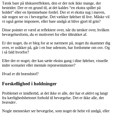
Tænk bare på tilskuereffekten, den er der nok ikke mange, der
bestrider. Der er en grund til, at det kaldes “en ekstra spiller på
holdet” eller en hjemmebane fordel. Der er et ekstra sug i maven,
når nogen ser os
i
bevægelse. Det vækker følelser til live. Måske vil
vi også gerne imponere, eller bare undgå at blive gjort til grin?
Disse pointer er værd at reflektere over, når du tænker over, hvilken
bevægelsesform,
du
er motiveret for eller tiltrukket af.
Er der noget, du er bleg for at se nærmere på, noget du skammer dig
over, er usikker på, går i en bue udenom, har fordomme om osv. Og
i så fald hvorfor?
Eller der er noget, der kan sætte ekstra gang i dine følelser, visuelle
indre scenarier eller mentale repræsentationer?
Hvad er dit brændstof?
Forskellighed i holdninger
Problemet er imidlertid, at det ikke er alle, der har et
aktivt
og langt
fra kærlighedsbetonet forhold til bevægelse. Det er ikke alle, der
brænder
.
Nogle mennesker ser bevægelse, som noget de helst vil undgå, eller