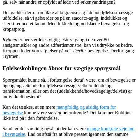
gå, selv når andre er opfyldt af lede ved ørkenvandringen?
Det gælder derfor om ikke at begrænse sig i denne følelsesmæssige
udfoldelse, så vi gebærder os på en staccato-agtig, indelukket og
stærkt reduceret facon. Med lukkede og nedslåede bevægelser og
kropssprog.
Rytmen
er her særdeles vigtig. Får vi gang i de over 80
ansigtsmuskler og andre adfærdsmønstre, kan vi udtrykke os bedre.
Kroppen leder vores følelser på vej.
Derfor
bevægelse. Derfor gang
i rytmen.
Følelseskoblingen åbner for vægtige spørgsmål
Spørgsmålet kunne så, i forlængelse deraf, være, om
al
bevægelse er
lige igangsættende for følelsesmæssigt velbefindende og
transformation, eller om det (udelukkende/hovedsageligt/delvist) er
individuelt bestemt?
Kan det tænkes, at en mere
mangfoldig og alsidig form for
bevægelse
kunne være
særligt
befordrende? Det kommer Robbins
ikke ind på i den forbindelse.
Sandt er det samtidig også, at der kan være
mange konkrete veje ind
i bevægelse
. Lad os afstå fra at blive presset igennem den samme