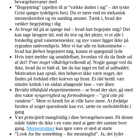
bevægelsesvaner med
”Begejstring” (apellen til at “vække ånden i sig” – det tyske
Geist spøger tydeligvis her). Du er mere end en mekanisk
menneskerobot og en samling atomer. Tænk i, hvad der
vækker
begejstring
i
dig
At
bruge
tid på at spørge
ind
– hvad
kan
begejstre mig? Det
kan tage længere tid, end du tror og det plejer, vi er alle i
forskellig grad vanemennesker, og nye vaner ligger ikke på
rygraden nødvendigvis. Men vi har alle en hukommelse –
hvad har
førhen
begejstret mig, kunne et spørgsmål lyde
Hvis intet melder sig umiddelbart, hvordan vil du da finde ud
af det?
Prøv noget vilkårligt/velkendt af
. Nogle gange ved du
ikke, hvad du er bidt af, før du har taget en bid af
udbuddet
.
Motivation kan
opstå
, den behøver ikke være noget, der
findes på forhånd eller kræves up front. Et råd hertil: vær
mindre kritisk i en sådan afsøgende fase – vær åben
Bevidst
tillidsfuld
eksperimenteren – se hvad der sker, gå med
den vakte
nysgerrighed og formodningen – “gyd olie på
vandene”.
Mere er kendt for at ville have mere. At
forfølge
færden af noget spændende kan evt. sætte en sneboldeffekt i
gang
Vær
principielt
mangfoldig i dine bevægelsesvaner. På denne
måde falder du ikke i en vane med at gøre det samme hver
gang.
Morgenrutiner
kan igen være et sted at starte
”Look for the something – the meaningful”. Ja, det lyder