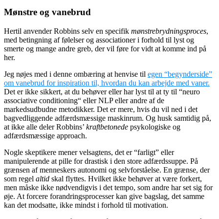
Mønstre og vanebrud
Hertil anvender Robbins selv en specifik
mønstrebrydningsproces
,
med betingning af følelser og associationer i forhold til lyst og
smerte og mange andre greb, der vil føre for vidt at komme ind på
her.
Jeg nøjes med i denne ombæring at henvise til
egen “begynderside”
om vanebrud for inspiration til, hvordan du kan arbejde med vaner.
Det er ikke sikkert, at du behøver eller har lyst til at ty til “neuro
associative conditioning
“
eller NLP eller andre af de
markedsudbudne metodikker. Det er mere, hvis du vil ned i det
bagvedliggende adfærdsmæssige maskinrum. Og husk samtidig på,
at ikke alle deler Robbins’
kraftbetonede
psykologiske og
adfærdsmæssige approach.
Nogle skeptikere mener velsagtens, det er “farligt” eller
manipulerende at pille for drastisk i den store adfærdssuppe. På
grænsen af menneskers autonomi og selvforståelse. En grænse, der
som regel
altid
skal flyttes. Hvilket ikke behøver at være forkert,
men måske ikke nødvendigvis i det tempo, som andre har set sig for
øje. At forcere forandringsprocesser kan give bagslag, det samme
kan det modsatte, ikke mindst i forhold til motivation.