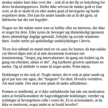
tænker måske bare ikke over det – nok til at det får en betydning for
deres beslutningsproces. Heller ikke selvom de måske godt er klar
over, at de er skabt til en eller anden grad af bevægelse og burde
respektere dette. Det kan for andre handle om at få det gjort, så
følelserne har det rart
bagefter
.
Nogen ser det måske mere som en hobby eller en interesse, der ikke
er noget for dem. Eller synes de bevæger sig tilstrækkeligt igennem
deres almindelige daglige gøremål. Arbejde og sociale relationer
først. Andre surfer på spidsfindige undskyldninger i årevis.
Til en fest udbrød en mand med en vis sans for humor, da han måske
var blevet tilpas træt af al min daværende kværnen om
tennistræning: “Jesper, jeg intervaltræner: én gang om foråret og én
gang om efteråret, sådan er det”. Jeg karikerer givetvis optrinnet en
anelse. Og så skiftede vi emne til noget andet. Point taken.
Holdninger er der nok af. Nogle mener, det er nok at spise sundt og
gå et par ture om ugen, det “fungerer” for dem. Hvorfor overdrive.
Alt med måde. Der skal være plads til andre udfoldelser.
Pointen er imidlertid, at vi ikke udelukkende bør tale om motivation
uden at forstå/konsultere de bagvedliggende holdninger, værdier og
tydninger af bevægelsens rolle i vores liv. Et er at konstatere, at du
ikke er motiveret, noget andet er at forstå hvorfor?