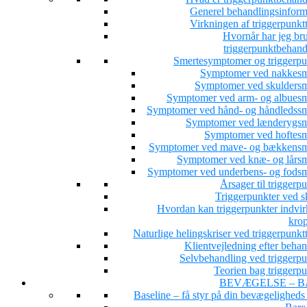
Generel behandlingsinform
Virkningen af triggerpunkt
Hvornår har jeg bru
triggerpunktbehand
Smertesymptomer og triggerpu
Symptomer ved nakkesm
Symptomer ved skuldersm
Symptomer ved arm- og albuesm
Symptomer ved hånd- og håndledssm
Symptomer ved lænderygsm
Symptomer ved hoftesm
Symptomer ved mave- og bækkensm
Symptomer ved knæ- og lårsm
Symptomer ved underbens- og fodsm
Årsager til triggerp
Triggerpunkter ved s
Hvordan kan triggerpunkter indvir
kro
Naturlige helingskriser ved triggerpunkt
Klientvejledning efter beha
Selvbehandling ved triggerpu
Teorien bag triggerpu
BEVÆGELSE – B
Baseline – få styr på din bevægeligheds