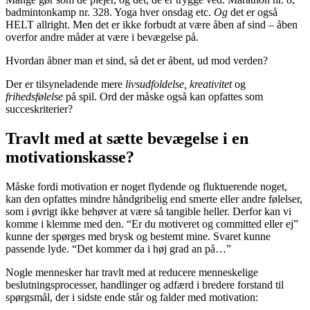
badmintonkamp nr. 328. Yoga hver onsdag etc.
Og
det er også
HELT allright. Men det er ikke forbudt at være åben af sind – åben
overfor andre måder at være i bevægelse på.
Hvordan åbner man et sind, så det er åbent, ud mod verden?
Der er tilsyneladende mere
livsudfoldelse,
kreativitet
og
frihedsfølelse
på spil. Ord der måske også kan opfattes som
succeskriterier?
Travlt med at sætte bevægelse i en
motivationskasse?
Måske fordi motivation er noget flydende og fluktuerende noget,
kan den opfattes mindre håndgribelig end smerte eller andre følelser,
som i øvrigt ikke behøver at være så tangible heller. Derfor kan vi
komme i klemme med den. “Er du motiveret og committed eller ej”
kunne der spørges med brysk og bestemt mine. Svaret kunne
passende lyde. “Det kommer da i høj grad an på…”
Nogle mennesker har travlt med at reducere menneskelige
beslutningsprocesser, handlinger og adfærd i bredere forstand til
spørgsmål, der i sidste ende står og falder med motivation: