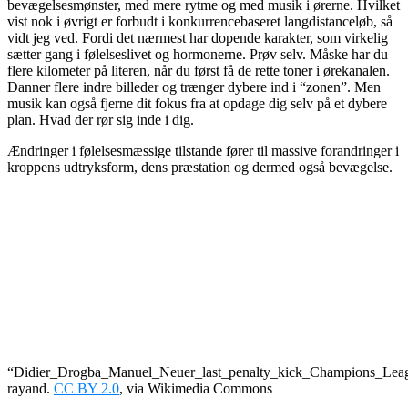
bevægelsesmønster, med mere rytme og med musik i ørerne. Hvilket
vist nok i øvrigt er forbudt i konkurrencebaseret langdistanceløb, så
vidt jeg ved. Fordi det nærmest har dopende karakter, som virkelig
sætter gang i følelseslivet og hormonerne. Prøv selv. Måske har du
flere kilometer på literen, når du først få de rette toner i ørekanalen.
Danner flere indre billeder og trænger dybere ind i “zonen”. Men
musik kan også fjerne dit fokus fra at opdage dig selv på et dybere
plan. Hvad der rør sig inde i dig.
Ændringer i følelsesmæssige tilstande fører til massive forandringer i
kroppens udtryksform, dens præstation og dermed også bevægelse.
“Didier_Drogba_Manuel_Neuer_last_penalty_kick_Champions_Leag
rayand.
CC BY 2.0
, via Wikimedia Commons