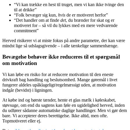
“Vi kan trække en hest til truget, men vi kan ikke tvinge den
til at drikke”
“Folk bevæger sig kun,
hvis
de er motiveret herfor”
“Det handler om at finde
det
, du brænder for skat og er
motiveret for – så vil du lykkes med en mere vedvarende
commitment”
Herved risikerer vi at miste fokus på andre parametre, der kan være
mindst lige så udslagsgivende – i alle tænkelige sammenhænge.
Bevægelse behøver ikke reduceres til et spørgsmål
om motivation
Vi kan løbe en risiko for at reducere motivation til den eneste
drivkraft bag handling og beslutsomhed. Mange gøremål i livet
fungerer aldeles upåklageligt/regelmæssigt uden, at motivation
indgår (bevidst) i ligningen.
At købe ind og børste tænder, hente et glas mælk i køleskabet,
støvsuge, om end du sagtens kan føle en ugidelighed herved, inden
du udfører sådanne automatiske daglige handlinger. Men vi gør dem
bare. Vi accepterer deres berettigelse. Ikke altid, men ofte.
Topmotiveret eller ej.