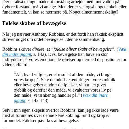
Der er altså mange måder at forstå og arbejde med motivation på i
dybere forstand, må vi antage. Men der er vel også noget enkelt eller
fundamentalt, vi kan se nærmere på. Noget almenmenneskeligt?
Følelse skabes af bevægelse
Når jeg nævner Anthony Robbins, er det fordi han faktisk eksplicit
skriver noget om ordet bevægelse i denne sammenhæng.
Robbins skriver
direkte
, at
“følelse bliver skabt af bevægelse”.
(
Væk
din indre gigant
, s. 142)
.
Dvs. bevægelse kan have en stor
indflydelse på vores emotionelle rørelser og dermed dispositioner for
videre adfærd.
“Alt, hvad vi føler, er et resultat af den måde, vi bruger
vores krop på. Selv de mindste ændringer i vores mimik
eller bevægelser ændrer de følelser, vi har i et givet
øjeblik og derefter den måde, vi evaluerer vores liv på,
den måde, vi tænker og handler på.” (
Væk din indre
gigant
, s. 142-143)
Selv i min egen skepsis overfor Robbins, kan jeg ikke lade være
med at forundres over denne klare kobling. Sind og krop
er
forbundet. Følelser påvirkes af bevægelse.