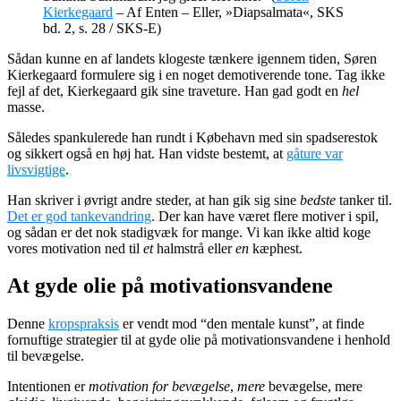
Kierkegaard
–
Af Enten – Eller, »Diapsalmata«, SKS
bd. 2, s. 28 / SKS-E
)
Sådan kunne en af landets klogeste tænkere igennem tiden, Søren
Kierkegaard formulere sig i en noget demotiverende tone. Tag ikke
fejl af det, Kierkegaard gik sine traveture. Han gad godt en
hel
masse.
Således spankulerede han rundt i Købehavn med sin spadserestok
og sikkert også en høj hat. Han vidste bestemt, at
gåture var
livsvigtige
.
Han skriver i øvrigt andre steder, at han gik sig sine
bedste
tanker til.
Det er god tankevandring
. Der kan have været flere motiver i spil,
og sådan er det nok stadigvæk for mange. Vi kan ikke altid koge
vores motivation ned til
et
halmstrå eller
en
kæphest.
At gyde olie på motivationsvandene
Denne
kropspraksis
er vendt mod “den mentale kunst”, at finde
fornuftige strategier til at gyde olie på motivationsvandene i henhold
til bevægelse.
Intentionen er
motivation for bevægelse
,
mere
bevægelse, mere