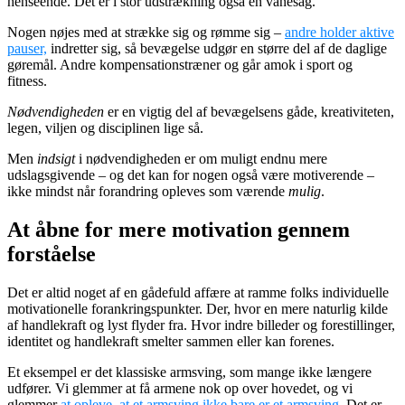
henseende. Det er i stor udstrækning også en vanesag.
Nogen nøjes med at strække sig og rømme sig –
andre holder aktive
pauser,
indretter sig, så bevægelse udgør en større del af de daglige
gøremål. Andre kompensationstræner og går amok i sport og
fitness.
Nødvendigheden
er en vigtig del af bevægelsens gåde, kreativiteten,
legen, viljen og disciplinen lige så.
Men
indsigt
i nødvendigheden er om muligt endnu mere
udslagsgivende – og det kan for nogen også være motiverende –
ikke mindst når forandring opleves som værende
mulig
.
At åbne for mere motivation gennem
forståelse
Det er altid noget af en gådefuld affære at ramme folks individuelle
motivationelle forankringspunkter. Der, hvor en mere naturlig kilde
af handlekraft og lyst flyder fra. Hvor indre billeder og forestillinger,
identitet og handlekraft smelter sammen eller kan forenes.
Et eksempel er det klassiske armsving, som mange ikke længere
udfører. Vi glemmer at få armene nok op over hovedet, og vi
glemmer
at opleve, at et armsving ikke bare er et armsving
. Det er