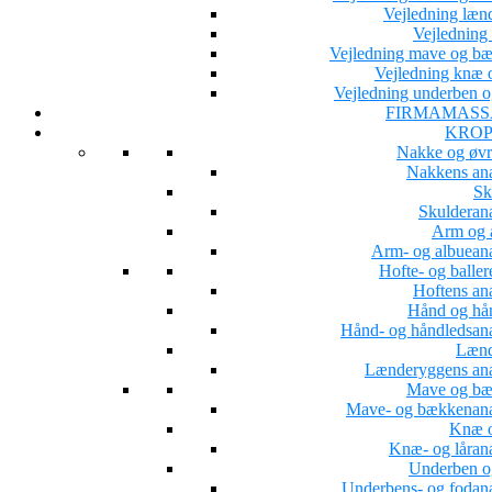
Vejledning læn
Vejledning 
Vejledning mave og b
Vejledning knæ o
Vejledning underben o
FIRMAMASS
KROP
Nakke og øvr
Nakkens an
Sk
Skulderan
Arm og 
Arm- og albuean
Hofte- og baller
Hoftens an
Hånd og hå
Hånd- og håndledsan
Lænd
Lænderyggens an
Mave og b
Mave- og bækkenan
Knæ o
Knæ- og låran
Underben o
Underbens- og fodan