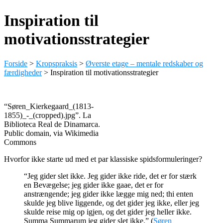
Inspiration til
motivationsstrategier
Forside
>
Kropspraksis
>
Øverste etage – mentale redskaber og
færdigheder
>
Inspiration til motivationsstrategier
“Søren_Kierkegaard_(1813-
1855)_-_(cropped).jpg”. La
Biblioteca Real de Dinamarca.
Public domain, via Wikimedia
Commons
Hvorfor ikke starte ud med et par klassiske spidsformuleringer?
“
Jeg gider slet ikke. Jeg gider ikke ride, det er for stærk
en Bevægelse; jeg gider ikke gaae, det er for
anstrængende; jeg gider ikke lægge mig ned; thi enten
skulde jeg blive liggende, og det gider jeg ikke, eller jeg
skulde reise mig op igjen, og det gider jeg heller ikke.
Summa Summarum jeg gider slet ikke.
” (
Søren