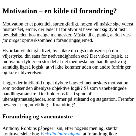
Motivation – en kilde til forandring?
Motivation er et potentielt sprængfarligt, nogen vil måske sige yderst
misforstået, emne, der lader til for alvor at have bidt sig dybt fast i
bevidstheden hos mange mennesker. Måske til et punkt, at den vies
for meget
opmærksomhed i forandringsøjemed.
Hvordan vil det gå i livet, hvis ikke du også fokuserer på din
viljestyrke, din sans for nødvendigheden etc? Det virker logisk, at
motivation fylder en stor del af det menneskelige handlingsliv og
samtidig ligeså logisk, at vi ikke kommer uden om andre fordringer
og krav i tilværelsen.
Ligger der imidlertid noget dybere bagved menneskers motivation,
som trodser den åbenlyse objektive logik? Så som vanebetingede
handlingsmønstre. Der holder os fast i spind af
uhensigtsmæssigheder, som rimer på stilstand og stagnation. Fremfor
bevægelse og udvikling – forandring?
Forandring og vanemønstre
Anthony Robbins påpeger i sin, efter nogens mening, stærkt
kontroversielle bog
Væk din indre gigant
, at forandring ikke