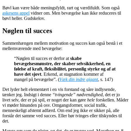
Bøvl kan være både meningsfyldt, rart og værdifuldt. Som også
askesens appel
vidner om. Men bevægelse kan ikke reduceres til
bøvl heller. Gudskelov.
Nøglen til succes
Sammenhængen mellem motivation og succes kan også bestå i et
mellemværende med bevægelse:
“Nøglen til succes er derfor at
skabe
bevægelsesmønstre, der skaber selvsikkerhed, en
følelse af kraft, fleksibilitet, personlig styrke og af at
have det sjovt
. Erkend, at stagnation kommer af
mangel på bevægelse”. (
Væk din indre gigant
, s. 147)
Det lyder helt elementært i en vis forstand og såre indlysende,
tænker jeg. Indsigt i denne
“tvingende” nødvendighed
, det er jo
livet selv, der er på spil, er noget der kan gøre
hele
forskellen. Måder
vi møder hinanden på osv. Omgangsformer, social trafik,
menneskeligt afstemt adfærd. Om end jeg ikke er sikker på, alle
forstår det samme ved succes. Eller bør tvinges eller tilskyndes til
det.
Mange gør som de plejer, og det, de er trygge ved. Marathon nr. 8,