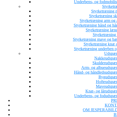
Underbens- og fodmobilis
Styrketr
Styrketræning 
Styrketræning sk
Styrketræning arm og 
Styrketræning hånd og hå
Styrketræning læn
Styrketræning 
Styrketræning mave og b
Styrketræning knæ o
Styrketræning underben o
Udspæn
Nakkeudspæ
Skulderudspæ
Arm- og albueudspæ
Hånd- og håndledsudspæ
Rygudspæ
Hofteudspæ
Maveudspæn
Knæ- og lårudspæ
Underbens- og fodudspæ
PR
KONT
OM JESPERABIL
B