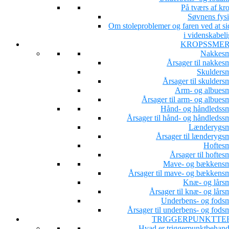
På tværs af kr
Søvnens fysi
Om stoleproblemer og faren ved at si
i videnskabeli
KROPSSME
Nakkesm
Årsager til nakkesm
Skuldersm
Årsager til skulders
Arm- og albuesm
Årsager til arm- og albues
Hånd- og håndledssm
Årsager til hånd- og håndledssm
Lænderygsm
Årsager til lænderygsm
Hoftesm
Årsager til hoftes
Mave- og bækkensm
Årsager til mave- og bækkensm
Knæ- og lårsm
Årsager til knæ- og lårs
Underbens- og fodsm
Årsager til underbens- og fodsm
TRIGGERPUNKTTE
Hvad er triggerpunktbehand