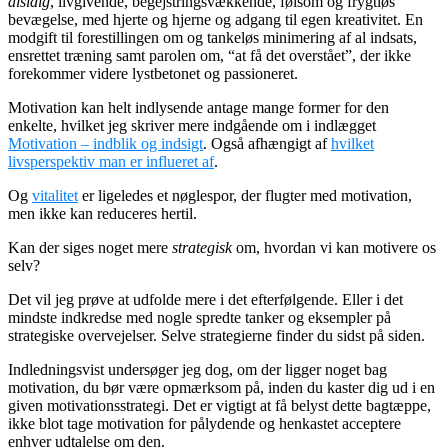
alsidig
, livgivende, begejstringsvækkende, følsom og frygtløs
bevægelse, med hjerte og hjerne og adgang til egen kreativitet. En
modgift til forestillingen om og tankeløs minimering af al indsats,
ensrettet træning samt parolen om, “at få det overstået”, der ikke
forekommer videre lystbetonet og passioneret.
Motivation kan helt indlysende antage mange former for den
enkelte, hvilket jeg skriver mere indgående om i indlægget
Motivation – indblik og indsigt
. Også afhængigt af
hvilket
livsperspektiv man er influeret af
.
Og
vitalitet
er ligeledes et nøglespor, der flugter med motivation,
men ikke kan reduceres hertil.
Kan der siges noget mere
strategisk
om, hvordan vi kan motivere os
selv?
Det vil jeg prøve at udfolde mere i det efterfølgende. Eller i det
mindste indkredse med nogle spredte tanker og eksempler på
strategiske overvejelser. Selve strategierne finder du sidst på siden.
Indledningsvist undersøger jeg dog, om der ligger noget bag
motivation, du bør være opmærksom på, inden du kaster dig ud i en
given motivationsstrategi. Det er vigtigt at få belyst dette bagtæppe,
ikke blot tage motivation for pålydende og henkastet acceptere
enhver udtalelse om den.