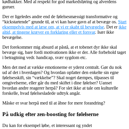
kødhakker. Med al respekt for god markedsføring og alverdens
guruer.
Der er ligeledes andre end de følelsesmæssigt transformative og
“kickstartende” grunde til, at vi kan have gavn af at bevæge os.
Start
eksempelvis med at læse om, at vi er skabt til bevægelse
. Det er
ikke
altid, at tingene kræver en forklaring eller et forsvar
. Især ikke
bevægelse.
Det forekommer mig absurd at påstå, at et tobenet dyr ikke skal
bevæge sig, bare fordi motivationen ikke er der. Alle forbehold taget
i betragtning vedr. handicap, svær sygdom etc.
Men det med at vække emotionerne er yderst centralt. Gør du nok
ud af det i hverdagen? Og hvordan opfatter den enkelte sin egne
følelsesskift, sin “vækkelse”? Skal noget dæmpes, tilpasses til
omgivelserne, eller går du med skiftet i dine følelser? Uanset
hvordan andre reagerer herpå? For slet ikke at tale om kulturelle
forskelle, hvad følelsesladede udtryk angår.
Måske er svar herpå med til at åbne for mere forandring?
På udkig efter zen-boosting for følelserne
Du kan for eksempel løbe, et interessant og yndet