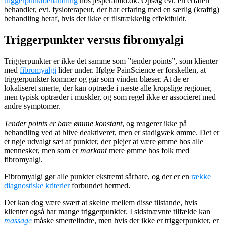
triggerpunktbehandling
hos jesperabild.dk. Opsøg evt. en erfaren
behandler, evt. fysioterapeut, der har erfaring med en særlig (kraftig)
behandling heraf, hvis det ikke er tilstrækkelig effektfuldt.
Triggerpunkter versus fibromyalgi
Triggerpunkter er ikke det samme som ”tender points”, som klienter
med
fibromyalgi
lider under. Ifølge PainScience er forskellen, at
triggerpunkter kommer og går som vinden blæser. At de er
lokaliseret smerte, der kan optræde i næste alle kropslige regioner,
men typisk optræder i muskler, og som regel ikke er associeret med
andre symptomer.
Tender points er bare ømme konstant
, og reagerer ikke på
behandling ved at blive deaktiveret, men er stadigvæk ømme. Det er
et nøje udvalgt sæt af punkter, der plejer at være ømme hos alle
mennesker, men som er
markant
mere ømme hos folk med
fibromyalgi.
Fibromyalgi gør alle punkter ekstremt sårbare, og der er en
række
diagnostiske kriterier
forbundet hermed.
Det kan dog være svært at skelne mellem disse tilstande, hvis
klienter også har mange triggerpunkter. I sidstnævnte tilfælde kan
massage
måske smertelindre, men hvis der ikke er triggerpunkter, er