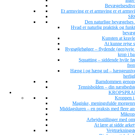
Bare 
Bevægelsesdiver
Et armsving er et armsving er et arms
SR
Den naturlige bevægelse
Hvad er naturlig praktisk og funk
bevæg
Kunsten at kravle
At kunne rejse 
Rygsøjlebølger – flydende (gen)veje 
krop i b
Squatting – siddende hvile fø
fre
Hæng i og hæng ud – hængeunive
herlig
Barndommen genop
Tennisbolden – din næstbedst
KROPSPRA
Kroppen i
Magiske, meningsfulde morgenru
Middagsluren – en praksis med flere ans
Mikrop
Arbejdsstillinger med om
At lære at sidde arke
Vejrtrækningst