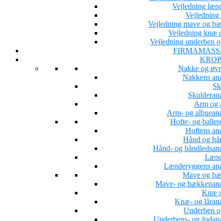
Vejledning læn
Vejledning 
Vejledning mave og b
Vejledning knæ o
Vejledning underben o
FIRMAMASS
KROP
Nakke og øvr
Nakkens an
Sk
Skulderan
Arm og 
Arm- og albuean
Hofte- og baller
Hoftens an
Hånd og hå
Hånd- og håndledsan
Lænd
Lænderyggens an
Mave og b
Mave- og bækkenan
Knæ o
Knæ- og låran
Underben o
Underbens- og fodan