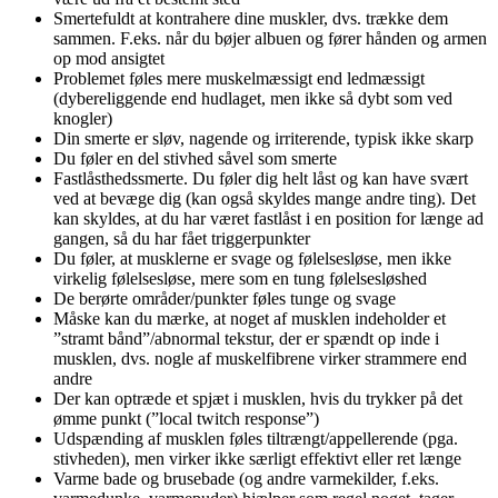
Smertefuldt at kontrahere dine muskler, dvs. trække dem
sammen. F.eks. når du bøjer albuen og fører hånden og armen
op mod ansigtet
Problemet føles mere muskelmæssigt end ledmæssigt
(dybereliggende end hudlaget, men ikke så dybt som ved
knogler)
Din smerte er sløv, nagende og irriterende, typisk ikke skarp
Du føler en del stivhed såvel som smerte
Fastlåsthedssmerte. Du føler dig helt låst og kan have svært
ved at bevæge dig (kan også skyldes mange andre ting). Det
kan skyldes, at du har været fastlåst i en position for længe ad
gangen, så du har fået triggerpunkter
Du føler, at musklerne er svage og følelsesløse, men ikke
virkelig følelsesløse, mere som en tung følelsesløshed
De berørte områder/punkter føles tunge og svage
Måske kan du mærke, at noget af musklen indeholder et
”stramt bånd”/abnormal tekstur, der er spændt op inde i
musklen, dvs. nogle af muskelfibrene virker strammere end
andre
Der kan optræde et spjæt i musklen, hvis du trykker på det
ømme punkt (”local twitch response”)
Udspænding af musklen føles tiltrængt/appellerende (pga.
stivheden), men virker ikke særligt effektivt eller ret længe
Varme bade og brusebade (og andre varmekilder, f.eks.