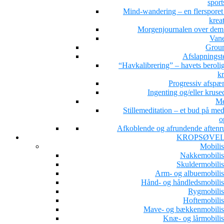
sport
Mind-wandering – en flersporet s
kreat
Morgenjournalen over dem 
Van
Grou
Afslapningst
“Havkalibrering” – havets beroli
kr
Progressiv afspæ
Ingenting og/eller kruse
Me
Stillemeditation – et bud på med
o
Afkoblende og afrundende aftenru
KROPSØVE
Mobilis
Nakkemobilis
Skuldermobilis
Arm- og albuemobilis
Hånd- og håndledsmobilis
Rygmobilis
Hoftemobilis
Mave- og bækkenmobilis
Knæ- og lårmobilis