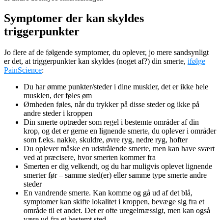
Symptomer der kan skyldes
triggerpunkter
Jo flere af de følgende symptomer, du oplever, jo mere sandsynligt
er det, at triggerpunkter kan skyldes (noget af?) din smerte,
ifølge
PainScience
:
Du har ømme punkter/steder i dine muskler, det er ikke hele
musklen, der føles øm
Ømheden føles, når du trykker på disse steder og ikke på
andre steder i kroppen
Din smerte optræder som regel i bestemte områder af din
krop, og det er gerne en lignende smerte, du oplever i områder
som f.eks. nakke, skuldre, øvre ryg, nedre ryg, hofter
Du oplever måske en udstrålende smerte, men kan have svært
ved at præcisere, hvor smerten kommer fra
Smerten er dig velkendt, og du har muligvis oplevet lignende
smerter før – samme sted(er) eller samme type smerte andre
steder
En vandrende smerte. Kan komme og gå ud af det blå,
symptomer kan skifte lokalitet i kroppen, bevæge sig fra et
område til et andet. Det er ofte uregelmæssigt, men kan også
være ud fra et bestemt sted