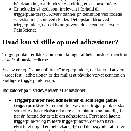
bånd/samlinger af bindevæv omkring et læsionsområde
Er helt eller så godt som irrelevant i forhold til
triggerpunktterapi. Arvæv dannes pr. definition ved rodede
vævstraumer, som ved skader. Det opstår aldrig ved
triggerpunkter, uanset hvor graverende de end er, hævder
PainScience
Hvad kan vi stille op med adhæsioner?
Triggerpunkter er ikke sammentrækninger af hele muskler, men kun
af
dele
af muskelcellerne.
Ved svære og ”sammenfiltrede” triggerpunkter, der lader til at være
”groet fast”, adhæsioner, er det muligt at påvirke vævet gennem en
kraftigere triggerpunktterapi.
Indikatorer på tilstedeværelsen af adhæsioner:
Triggerpunkter med adhæsioner er som regel gamle
triggerpunkter
. Sammenfiltret væv med triggerpunkter skal
som oftest have eksisteret mere eller mindre kontinuerligt i et
par år, førend der er tale om adhæsioner. Først med latente
triggerpunkter og mildere triggerpunkter, der kan have
eksisteret i op til en hel dekade, førend de begynder at irritere