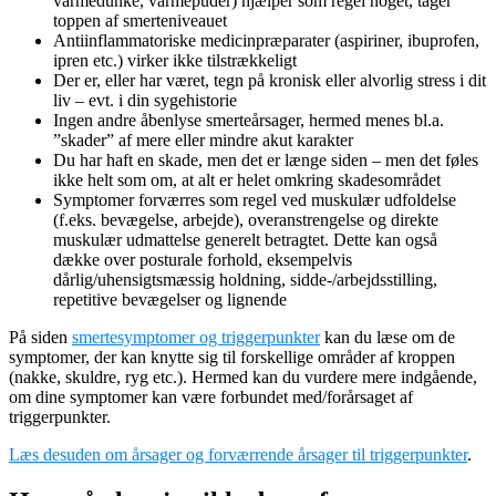
varmedunke, varmepuder) hjælper som regel noget, tager
toppen af smerteniveauet
Antiinflammatoriske medicinpræparater (aspiriner, ibuprofen,
ipren etc.) virker ikke tilstrækkeligt
Der er, eller har været, tegn på kronisk eller alvorlig stress i dit
liv – evt. i din sygehistorie
Ingen andre åbenlyse smerteårsager, hermed menes bl.a.
”skader” af mere eller mindre akut karakter
Du har haft en skade, men det er længe siden – men det føles
ikke helt som om, at alt er helet omkring skadesområdet
Symptomer forværres som regel ved muskulær udfoldelse
(f.eks. bevægelse, arbejde), overanstrengelse og direkte
muskulær udmattelse generelt betragtet. Dette kan også
dække over posturale forhold, eksempelvis
dårlig/uhensigtsmæssig holdning, sidde-/arbejdsstilling,
repetitive bevægelser og lignende
På siden
smertesymptomer og triggerpunkter
kan du læse om de
symptomer, der kan knytte sig til forskellige områder af kroppen
(nakke, skuldre, ryg etc.). Hermed kan du vurdere mere indgående,
om dine symptomer kan være forbundet med/forårsaget af
triggerpunkter.
Læs desuden om årsager og forværrende årsager til triggerpunkter
.