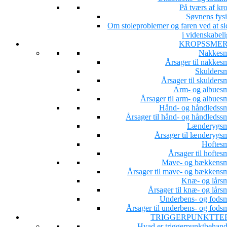
På tværs af kr
Søvnens fysi
Om stoleproblemer og faren ved at si
i videnskabeli
KROPSSME
Nakkesm
Årsager til nakkesm
Skuldersm
Årsager til skulders
Arm- og albuesm
Årsager til arm- og albues
Hånd- og håndledssm
Årsager til hånd- og håndledssm
Lænderygsm
Årsager til lænderygsm
Hoftesm
Årsager til hoftes
Mave- og bækkensm
Årsager til mave- og bækkensm
Knæ- og lårsm
Årsager til knæ- og lårs
Underbens- og fodsm
Årsager til underbens- og fodsm
TRIGGERPUNKTTE
Hvad er triggerpunktbehand