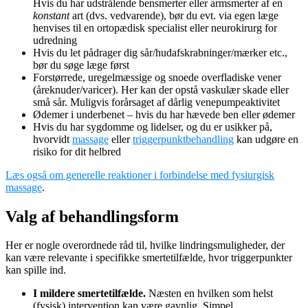
Hvis du har udstrålende bensmerter eller armsmerter af en
konstant
art (dvs. vedvarende), bør du evt. via egen læge
henvises til en ortopædisk specialist eller neurokirurg for
udredning
Hvis du let pådrager dig sår/hudafskrabninger/mærker etc.,
bør du søge læge først
Forstørrede, uregelmæssige og snoede overfladiske vener
(åreknuder/varicer). Her kan der opstå vaskulær skade eller
små sår. Muligvis forårsaget af dårlig venepumpeaktivitet
Ødemer i underbenet – hvis du har hævede ben eller ødemer
Hvis du har sygdomme og lidelser, og du er usikker på,
hvorvidt
massage
eller
triggerpunktbehandling
kan udgøre en
risiko for dit helbred
Læs også om generelle reaktioner i forbindelse med fysiurgisk
massage
.
Valg af behandlingsform
Her er nogle overordnede råd til, hvilke lindringsmuligheder, der
kan være relevante i specifikke smertetilfælde, hvor triggerpunkter
kan spille ind.
I mildere smertetilfælde.
Næsten en hvilken som helst
(fysisk) intervention kan være gavnlig. Simpel