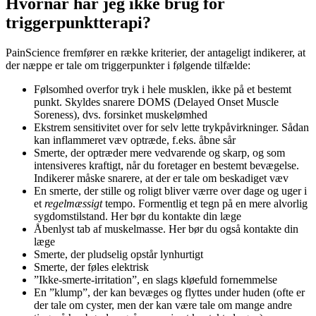
Hvornår har jeg ikke brug for
triggerpunktterapi?
PainScience fremfører en række kriterier, der antageligt indikerer, at
der næppe er tale om triggerpunkter i følgende tilfælde:
Følsomhed overfor tryk i hele musklen, ikke på et bestemt
punkt. Skyldes snarere DOMS (Delayed Onset Muscle
Soreness), dvs. forsinket muskelømhed
Ekstrem sensitivitet over for selv lette trykpåvirkninger. Sådan
kan inflammeret væv optræde, f.eks. åbne sår
Smerte, der optræder mere vedvarende og skarp, og som
intensiveres kraftigt, når du foretager en bestemt bevægelse.
Indikerer måske snarere, at der er tale om beskadiget væv
En smerte, der stille og roligt bliver værre over dage og uger i
et
regelmæssigt
tempo. Formentlig et tegn på en mere alvorlig
sygdomstilstand. Her bør du kontakte din læge
Åbenlyst tab af muskelmasse. Her bør du også kontakte din
læge
Smerte, der pludselig opstår lynhurtigt
Smerte, der føles elektrisk
”Ikke-smerte-irritation”, en slags kløefuld fornemmelse
En ”klump”, der kan bevæges og flyttes under huden (ofte er
der tale om cyster, men der kan være tale om mange andre