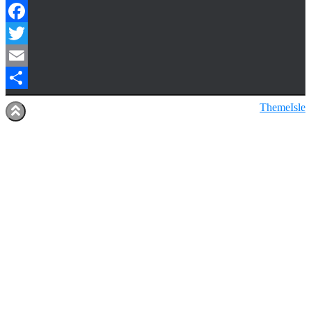
Facebook
Twitter
Email
Share
Hestia | Udviklet af
ThemeIsle