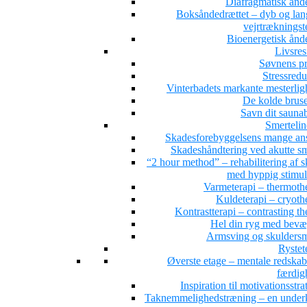
Diafragmatisk ånd
Boksåndedrættet – dyb og la
vejrtrækningst
Bioenergetisk ånd
Livsres
Søvnens pr
Stressredu
Vinterbadets markante mesterlig
De kolde brus
Savn dit sauna
Smertelin
Skadesforebyggelsens mange ans
Skadeshåndtering ved akutte sm
“2 hour method” – rehabilitering af 
med hyppig stimul
Varmeterapi – thermoth
Kuldeterapi – cryoth
Kontrastterapi – contrasting t
Hel din ryg med bevæ
Armsving og skuldersm
Rystet
Øverste etage – mentale redskab
færdig
Inspiration til motivationsstra
Taknemmelighedstræning – en under