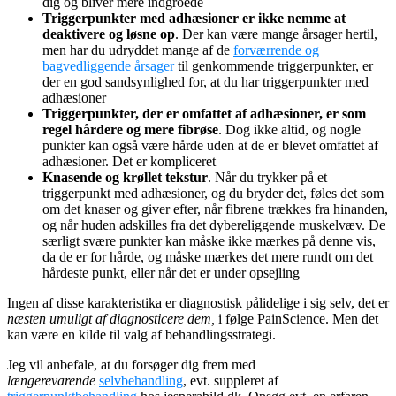
dig og bliver mere indgroede
Triggerpunkter med adhæsioner er ikke nemme at
deaktivere og løsne op
. Der kan være mange årsager hertil,
men har du udryddet mange af de
forværrende og
bagvedliggende årsager
til genkommende triggerpunkter, er
der en god sandsynlighed for, at du har triggerpunkter med
adhæsioner
Triggerpunkter, der er omfattet af adhæsioner, er som
regel hårdere og mere fibrøse
. Dog ikke altid, og nogle
punkter kan også være hårde uden at de er blevet omfattet af
adhæsioner. Det er kompliceret
Knasende og krøllet tekstur
. Når du trykker på et
triggerpunkt med adhæsioner, og du bryder det, føles det som
om det knaser og giver efter, når fibrene trækkes fra hinanden,
og når huden adskilles fra det dybereliggende muskelvæv. De
særligt svære punkter kan måske ikke mærkes på denne vis,
da de er for hårde, og måske mærkes det mere rundt om det
hårdeste punkt, eller når det er under opsejling
Ingen af disse karakteristika er diagnostisk pålidelige i sig selv, det er
næsten umuligt af diagnosticere dem,
i følge PainScience. Men det
kan være en kilde til valg af behandlingsstrategi.
Jeg vil anbefale, at du forsøger dig frem med
længerevarende
selvbehandling
, evt. suppleret af