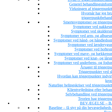
Generel behandlingsinform
Virkningen af triggerpunkt
Hvornår har jeg bru
triggerpunktbehand
Smertesymptomer og triggerpu
Symptomer ved nakkesm
Symptomer ved skuldersm
Symptomer ved arm- og albuesm
Symptomer ved hånd- og håndledssm
Symptomer ved lænderygsm
Symptomer ved hoftesm
Symptomer ved mave- og bækkensm
Symptomer ved knæ- og lårsm
Symptomer ved underbens- og fodsm
Årsager til triggerp
Triggerpunkter ved s
Hvordan kan triggerpunkter indvir
kro
Naturlige helingskriser ved triggerpunkt
Klientvejledning efter beha
Selvbehandling ved triggerpu
Teorien bag triggerpu
BEVÆGELSE – B
Baseline – få styr på din bevægeligheds