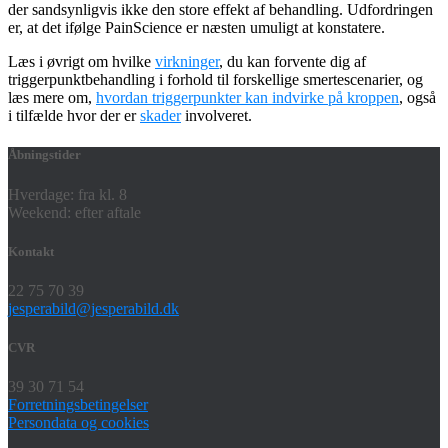
der sandsynligvis ikke den store effekt af behandling. Udfordringen
er, at det ifølge PainScience er næsten umuligt at konstatere.
Læs i øvrigt om hvilke
virkninger
,
du kan forvente dig af
triggerpunktbehandling i forhold til forskellige smertescenarier, og
læs mere om,
hvordan triggerpunkter kan indvirke på kroppen
,
også
i tilfælde hvor der er
skader
involveret.
Åbningstider
Hverdage: fra kl. 8
Weekend: efter aftale
Kontakt
22 75 70 39
jesperabild@jesperabild.dk
CVR
39 30 71 54
Forretningsbetingelser
Persondata og cookies