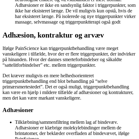
Adhæsioner er ikke en sandsynlig faktor i triggerpunkter, som
ikke har eksisteret længe. De vil muligvis kun opstå, hvis de
har eksisteret længe. På isolerede og nye triggerpunkter virker
massage, selvmassage og triggerpunktterapi også godt
Adhæsion, kontraktur og arvæv
Ifølge PainScience kan triggerpunktbehandling være meget
vanskeligere i tilfælde, hvor der er flere triggerpunkter, der indvirker
på hinanden. Hvor der dannes smerteforbindelser og såkaldte
“sattelitforbindelser” etc. mellem triggerpunkter.
Det kræver muligvis en mere helhedsorienteret
triggerpunktbehandling end blot behandling på “selve
primærsmertestedet”. Det er også muligt, triggerpunktbehandling
kan være en hjælp i mildere tilfælde af adhæsioner og kontrakturer,
men det kan være markant vanskeligere.
Adhæsioner
Tilklæbning/sammenfiltring mellem lag af bindevæv.
Adhæsioner er klæbrige molekylebindinger mellem de
brintatomer, der beklæder overfladen af bindevævet, ifølge
PainScience