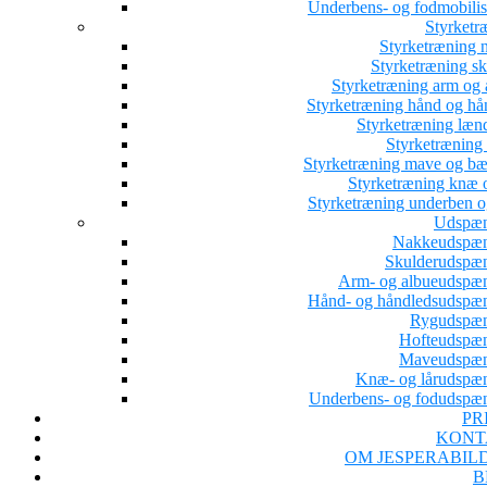
Underbens- og fodmobilis
Styrketr
Styrketræning 
Styrketræning sk
Styrketræning arm og 
Styrketræning hånd og hå
Styrketræning læn
Styrketræning 
Styrketræning mave og b
Styrketræning knæ o
Styrketræning underben o
Udspæn
Nakkeudspæ
Skulderudspæ
Arm- og albueudspæ
Hånd- og håndledsudspæ
Rygudspæ
Hofteudspæ
Maveudspæn
Knæ- og lårudspæ
Underbens- og fodudspæ
PR
KONT
OM JESPERABIL
B