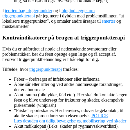
ting, så her bør du også overveje at kontakte lægen)
I
teorien bag triggerpunkter
og i
blogindlægget om
triggerpunktterapi
går jeg mere i dybden med problemstillingen “at
lokalisere triggerpunkter”, og omtaler andre årsager til
smerter
og
muskelsmerter.
Kontraindikatorer på brugen af triggerpunktterapi
Hvis du er udfordret af nogle af nedenstående symptomer eller
problematikker, bør du først opsøge egen læge og få accept af,
hvorvidt triggerpunktbehandling er tilrådeligt for dig.
Tilfælde, hvor
triggerpunktterapi
frarådes:
Feber – forårsaget af infektioner eller influenza
Åbne sår eller rifter og ved andre hudmæssige forandringer,
der er abnormale
Akut trauma (bilulykke, fald etc.). Her skal du kontakte lægen
først og blive undersøgt for frakturer og skader, eksempelvis
piskesmæld (whiplash)
“Friske” sportsskader. Her henvises, udover lægekontakt, til
akutte skadesprocedurer som eksempelvis
POLICE
.
Læs desuden om tidlig bevægelse og mobilisering ved skader
Akut radikulopati (f.eks. skader på rygmarvsskiver/disci).