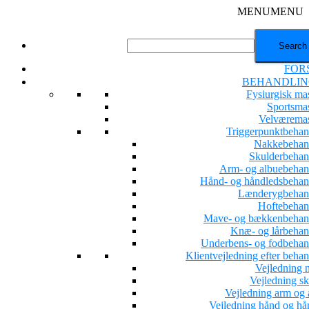
MENU
MENU
FOR
BEHANDLIN
Fysiurgisk ma
Sportsma
Velværema
Triggerpunktbehan
Nakkebehan
Skulderbehan
Arm- og albuebehan
Hånd- og håndledsbehan
Lænderygbehan
Hoftebehan
Mave- og bækkenbehan
Knæ- og lårbehan
Underbens- og fodbehan
Klientvejledning efter beha
Vejledning 
Vejledning sk
Vejledning arm og 
Vejledning hånd og hå