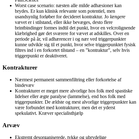
Worst case scenario: næsten alle milde adhæsioner kan
brydes. Er kun klinisk relevante som potentiel, men
usandsynlig forløber for decideret kontraktur. Jo
længere
vævet er i stilstand, eller ikke bevæges, desto flere
brintbindinger formes indtil det punkt, hvor en velcrolignende
klæbrighed gør det sværere for vævet at adskilles. Over en
periode på år, vil adhærencer i og nær ved triggerpunkter
kunne udvikle sig til et punkt, hvor selve triggerpunktet fysisk
filtres ind i en forkortet tilstand – en ”kontraktur”, selv hvis
triggerpunkt er deaktiveret.
Kontrakturer
Nærmest permanent sammenfiltring eller forkortelse af
bindevæv
Kontrakturer er meget mere alvorlige hos folk med spastiske
lidelser eller ægte paralyse (lammelse), end hos folk med
triggerpunkter. De ældste og mest alvorlige triggerpunkter kan
være forbundet med kontrakturer, men det er yderst
spekulativt. Kræver specialisthjælp
Arvæv
Ekstremt desorganiserede, tykke og ubrydelige