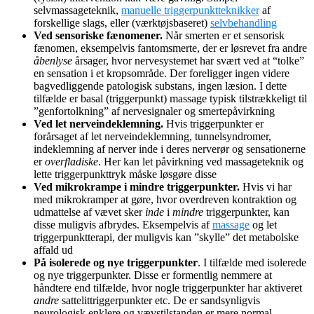
selvmassageteknik,
manuelle triggerpunktteknikker
af
forskellige slags, eller (værktøjsbaseret)
selvbehandling
Ved sensoriske fænomener.
Når smerten er et sensorisk
fænomen, eksempelvis fantomsmerte, der er løsrevet fra andre
åbenlyse
årsager, hvor nervesystemet har svært ved at “tolke”
en sensation i et kropsområde. Der foreligger ingen videre
bagvedliggende patologisk substans, ingen læsion. I dette
tilfælde er basal (triggerpunkt) massage typisk tilstrækkeligt til
”genfortolkning” af nervesignaler og smertepåvirkning
Ved let nerveindeklemning.
Hvis triggerpunkter er
forårsaget af let nerveindeklemning, tunnelsyndromer,
indeklemning af nerver inde i deres nerverør og sensationerne
er
overfladiske
. Her kan let påvirkning ved massageteknik og
lette triggerpunkttryk måske løsgøre disse
Ved mikrokrampe i mindre triggerpunkter.
Hvis vi har
med mikrokramper at gøre, hvor overdreven kontraktion og
udmattelse af vævet sker
inde
i
mindre
triggerpunkter, kan
disse muligvis afbrydes. Eksempelvis af
massage
og let
triggerpunktterapi, der muligvis kan ”skylle” det metabolske
affald ud
På isolerede og nye triggerpunkter
. I tilfælde med isolerede
og nye triggerpunkter. Disse er formentlig nemmere at
håndtere end tilfælde, hvor nogle triggerpunkter har aktiveret
andre
sattelittriggerpunkter etc. De er sandsynligvis
neurologisk enklere og vævstilstanden er mere normal.