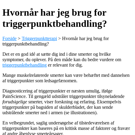
Hvornår har jeg brug for
triggerpunktbehandling?
Forside
>
Triggerpunktterapi
>
Hvornår har jeg brug for
triggerpunktbehandling?
Det er en god idé at sætte dig ind i dine smerter og hvilke
symptomer, du oplever. På den måde kan du bedre vurdere om
triggerpunktbehandling
er relevant for dig.
Mange muskelrelaterede smerter kan være behæftet med dannelsen
af triggerpunkter som ledsagefænomen.
Diagnosticering af triggerpunkter er næsten umulig, ifølge
PainScience. Til gengæld udstråler triggerpunkter tilsyneladende
forudsigelige
smerter, viser forskning og erfaring. Eksempelvis
triggerpunkter på bagsiden af skulderbladet, der kan sende
udstrålende smerter ned i armen (se illustrationen).
En velbegrundet, saglig undersøgelse af tilstedeværelsen af
triggerpunkter kan baseres på en kritisk masse af faktorer og fravær
af andre åbenlyse smerteårsager.