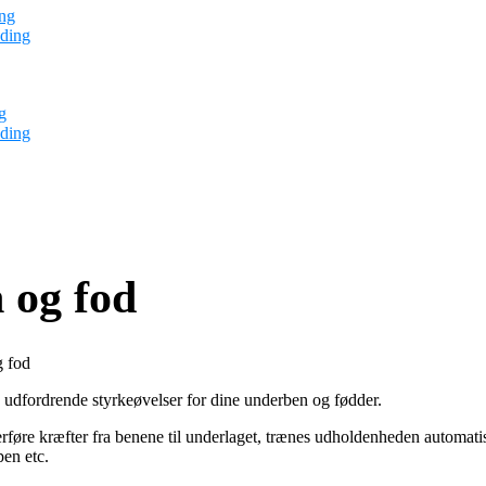
ng
ding
g
ding
 og fod
g fod
g udfordrende styrkeøvelser for dine underben og fødder.
føre kræfter fra benene til underlaget, trænes udholdenheden automatis
en etc.