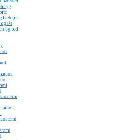
g håndled
nderyg
ofte
og bækken
og lår
en og fod
yg
tomi
omi
natomi
ion
tomi
d
sanatomi
natomi
n
anatomi
atomi
d