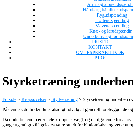
Arm- og albueudspændi
Hånd- og håndledsudspæn
Rygudspænding
Hofteudspænding
Maveudspænding
Knæ- og lårudspændin
Underbens- og fodudspæn
PRISER
KONTAKT
OM JESPERABILD.DK
BLOG
Styrketræning underben
Forside
>
Kropsøvelser
>
Styrketræning
>
Styrketræning underben o
På denne side finder du et alsidigt udvalg af generelt forebyggende o
Da underbenene bærer hele kroppens vægt, og er afgørende for at over
gange ugentligt vil ligeledes være sundt for blodomløbet og venepump