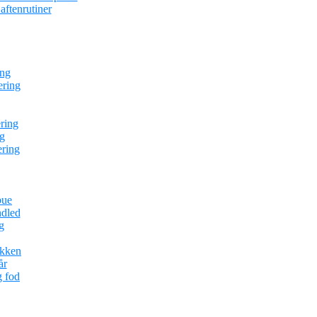
ftenrutiner
ing
ering
ring
g
ering
bue
ndled
g
ækken
år
g fod