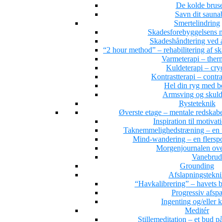
De kolde brus
Savn dit saun
Smertelindring
Skadesforebyggelsens 
Skadeshåndtering ved a
“2 hour method” – rehabilitering af s
Varmeterapi – ther
Kuldeterapi – cry
Kontrastterapi – contr
Hel din ryg med 
Armsving og skuld
Rysteteknik
Øverste etage – mentale redskab
Inspiration til motivat
Taknemmelighedstræning – en 
Mind-wandering – en flersporet
Morgenjournalen ove
Vanebrud
Grounding
Afslapningstekn
“Havkalibrering” – havets b
Progressiv afs
Ingenting og/eller 
Meditér
Stillemeditation – et bud på