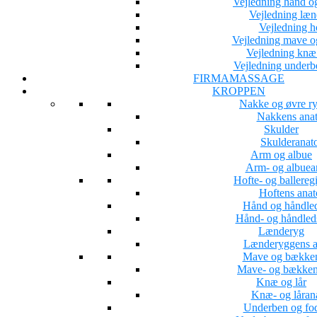
Vejledning hånd o
Vejledning læ
Vejledning h
Vejledning mave 
Vejledning knæ 
Vejledning underb
FIRMAMASSAGE
KROPPEN
Nakke og øvre r
Nakkens ana
Skulder
Skulderanat
Arm og albue
Arm- og albuea
Hofte- og ballereg
Hoftens ana
Hånd og håndle
Hånd- og håndled
Lænderyg
Lænderyggens a
Mave og bække
Mave- og bækken
Knæ og lår
Knæ- og låran
Underben og fo