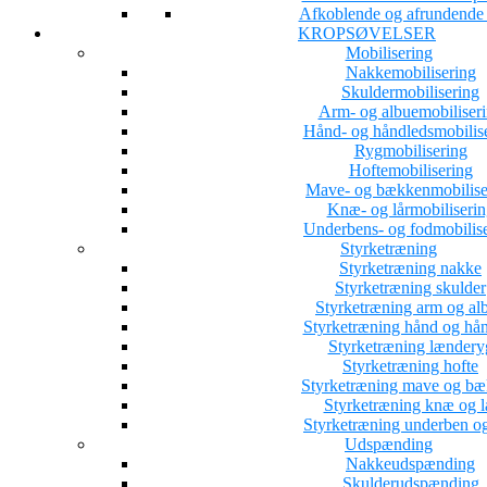
Afkoblende og afrundende a
KROPSØVELSER
Mobilisering
Nakkemobilisering
Skuldermobilisering
Arm- og albuemobiliser
Hånd- og håndledsmobilis
Rygmobilisering
Hoftemobilisering
Mave- og bækkenmobilise
Knæ- og lårmobiliserin
Underbens- og fodmobilis
Styrketræning
Styrketræning nakke
Styrketræning skulder
Styrketræning arm og al
Styrketræning hånd og hå
Styrketræning lændery
Styrketræning hofte
Styrketræning mave og b
Styrketræning knæ og l
Styrketræning underben o
Udspænding
Nakkeudspænding
Skulderudspænding