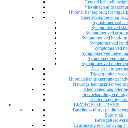
Generel behandlingsinf
Virkningen af triggerpu
Hvornår har jeg brug for trigge
Smertesymptomer og trig
Symptomer ved nak
Symptomer ved skul
Symptomer ved arm- og
Symptomer ved hånd- og 
Symptomer ved lænd
Symptomer ved hof
Symptomer ved mave- og
Symptomer ved knæ- o
Symptomer ved underbens
Årsager til triggerpu
Triggerpunkter ved s
Hvordan kan triggerpunkter indv
Naturlige helingskriser ved tri
Klientvejledning efter b
Selvbehandling ved trigg
Teorien bag triggerp
BEVÆGELSE – BASIS
Baseline – få styr på din bevæ
Bare at gå
Bevægelsesdiversi
Et armsving er et armsving e