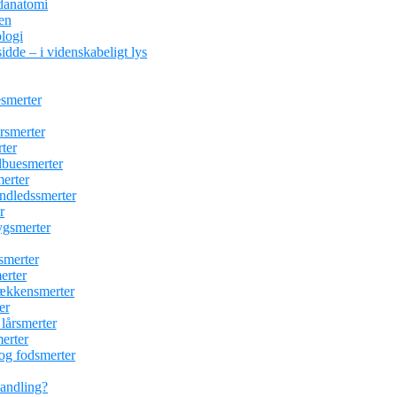
danatomi
en
logi
idde – i videnskabeligt lys
esmerter
ersmerter
ter
albuesmerter
erter
åndledssmerter
r
ygsmerter
esmerter
erter
bækkensmerter
er
 lårsmerter
erter
 og fodsmerter
handling?