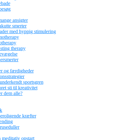
ebade
abesøg
mange ansigter
kutte smerter
kader med hyppig stimulering
motherapy
otherapy
asting therapy
bevægelse
ersmerter
er og færdigheder
ionsstrategier
underkendt sportsgren
 sti til kreativitet
r dem alle?
ik
eroligende kræfter
pænding
kruseduller
 meditativ opstart