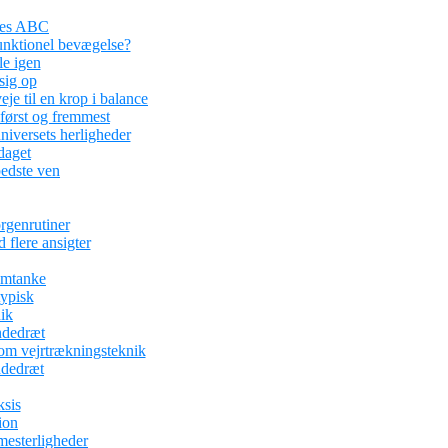
ses ABC
funktionel bevægelse?
le igen
sig op
je til en krop i balance
 først og fremmest
iversets herligheder
aget
edste ven
rgenrutiner
 flere ansigter
omtanke
typisk
ik
ndedræt
om vejrtrækningsteknik
ndedræt
ksis
ion
mesterligheder