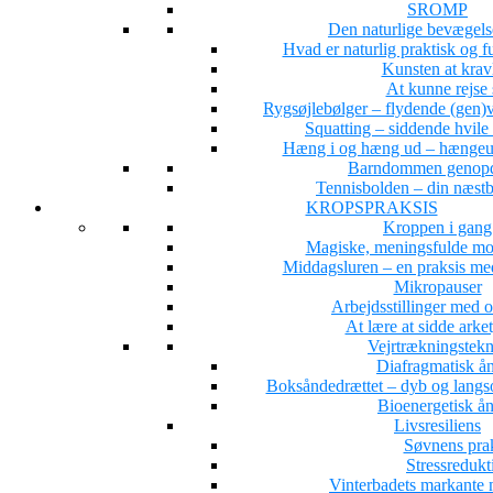
SROMP
Den naturlige bevægel
Hvad er naturlig praktisk og 
Kunsten at krav
At kunne rejse 
Rygsøjlebølger – flydende (gen)ve
Squatting – siddende hvile
Hæng i og hæng ud – hængeun
Barndommen genopd
Tennisbolden – din næstb
KROPSPRAKSIS
Kroppen i gang
Magiske, meningsfulde mo
Middagsluren – en praksis med
Mikropauser
Arbejdsstillinger med 
At lære at sidde arke
Vejrtrækningstekn
Diafragmatisk å
Boksåndedrættet – dyb og langs
Bioenergetisk å
Livsresiliens
Søvnens pra
Stressredukt
Vinterbadets markante 