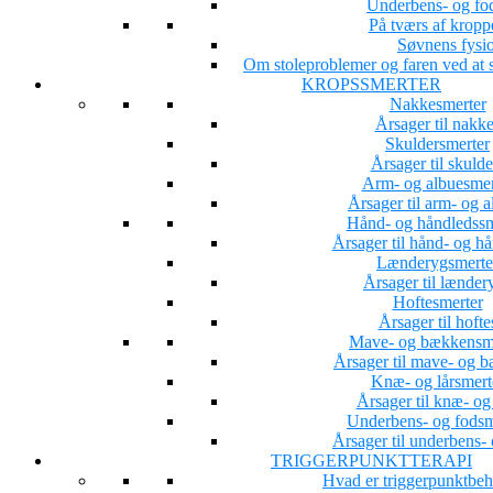
Underbens- og fo
På tværs af kropp
Søvnens fysio
Om stoleproblemer og faren ved at s
KROPSSMERTER
Nakkesmerter
Årsager til nakk
Skuldersmerter
Årsager til skuld
Arm- og albuesmer
Årsager til arm- og 
Hånd- og håndledssm
Årsager til hånd- og h
Lænderygsmerte
Årsager til lænder
Hoftesmerter
Årsager til hoft
Mave- og bækkensm
Årsager til mave- og 
Knæ- og lårsmert
Årsager til knæ- og
Underbens- og fodsm
Årsager til underbens-
TRIGGERPUNKTTERAPI
Hvad er triggerpunktbe