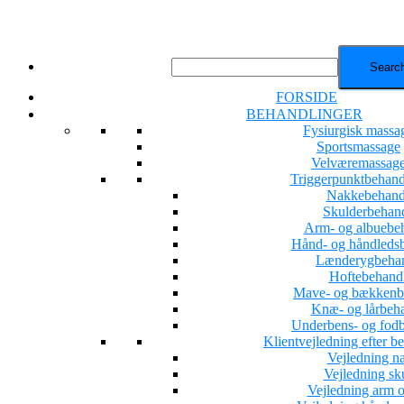
FORSIDE
BEHANDLINGER
Fysiurgisk massa
Sportsmassage
Velværemassag
Triggerpunktbehand
Nakkebehand
Skulderbehan
Arm- og albuebe
Hånd- og håndleds
Lænderygbehan
Hoftebehand
Mave- og bækkenb
Knæ- og lårbeh
Underbens- og fod
Klientvejledning efter b
Vejledning n
Vejledning sk
Vejledning arm o