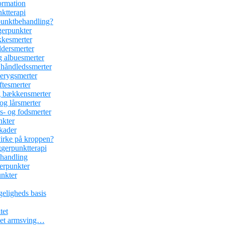
ormation
nktterapi
rpunktbehandling?
gerpunkter
kesmerter
dersmerter
 albuesmerter
håndledssmerter
erygsmerter
tesmerter
 bækkensmerter
g lårsmerter
- og fodsmerter
nkter
kader
irke på kroppen?
ggerpunktterapi
ehandling
erpunkter
unkter
geligheds basis
tet
r et armsving…