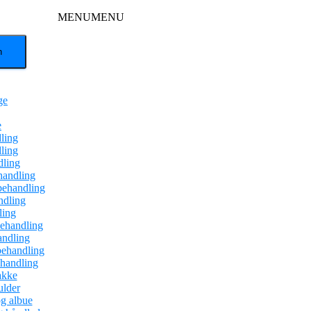
MENU
MENU
ge
e
ling
ling
dling
handling
behandling
dling
ling
ehandling
andling
behandling
ehandling
akke
ulder
g albue