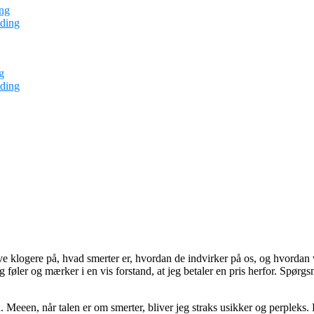
ng
ding
g
ding
e klogere på, hvad smerter er, hvordan de indvirker på os, og hvordan v
eg føler og mærker i en vis forstand, at jeg betaler en pris herfor. Spø
n. Meeen, når talen er om smerter, bliver jeg straks usikker og perpleks.