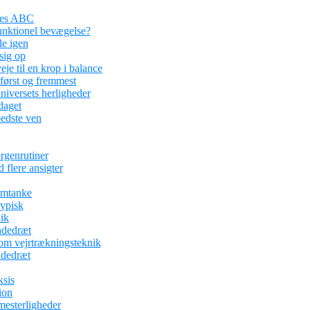
ses ABC
funktionel bevægelse?
le igen
sig op
je til en krop i balance
 først og fremmest
iversets herligheder
aget
edste ven
rgenrutiner
 flere ansigter
omtanke
typisk
ik
ndedræt
om vejrtrækningsteknik
ndedræt
ksis
ion
mesterligheder