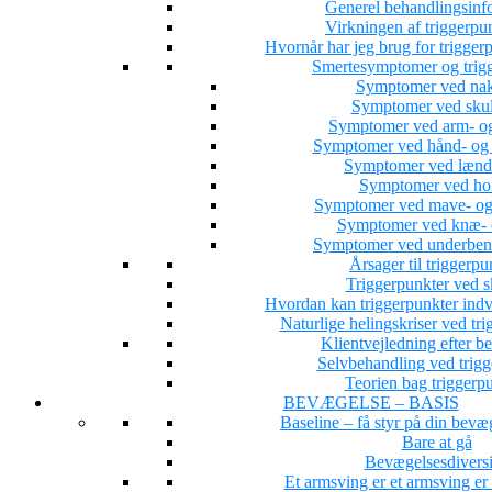
Generel behandlingsinf
Virkningen af triggerpu
Hvornår har jeg brug for trigge
Smertesymptomer og trig
Symptomer ved nak
Symptomer ved skul
Symptomer ved arm- og
Symptomer ved hånd- og 
Symptomer ved lænd
Symptomer ved hof
Symptomer ved mave- og
Symptomer ved knæ- o
Symptomer ved underbens
Årsager til triggerpu
Triggerpunkter ved s
Hvordan kan triggerpunkter indv
Naturlige helingskriser ved tri
Klientvejledning efter b
Selvbehandling ved trigg
Teorien bag triggerp
BEVÆGELSE – BASIS
Baseline – få styr på din bevæ
Bare at gå
Bevægelsesdiversi
Et armsving er et armsving e