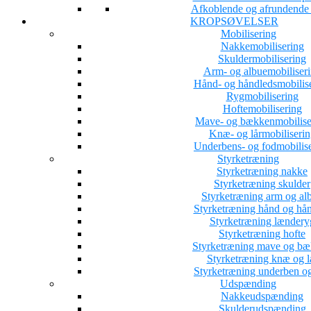
Afkoblende og afrundende a
KROPSØVELSER
Mobilisering
Nakkemobilisering
Skuldermobilisering
Arm- og albuemobiliser
Hånd- og håndledsmobilis
Rygmobilisering
Hoftemobilisering
Mave- og bækkenmobilise
Knæ- og lårmobiliserin
Underbens- og fodmobilis
Styrketræning
Styrketræning nakke
Styrketræning skulder
Styrketræning arm og al
Styrketræning hånd og hå
Styrketræning lændery
Styrketræning hofte
Styrketræning mave og b
Styrketræning knæ og l
Styrketræning underben o
Udspænding
Nakkeudspænding
Skulderudspænding