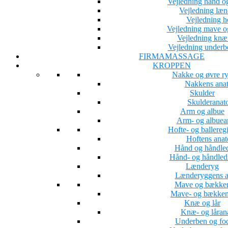
Vejledning hånd o
Vejledning læ
Vejledning h
Vejledning mave 
Vejledning knæ 
Vejledning underb
FIRMAMASSAGE
KROPPEN
Nakke og øvre r
Nakkens ana
Skulder
Skulderanat
Arm og albue
Arm- og albuea
Hofte- og ballereg
Hoftens ana
Hånd og håndle
Hånd- og håndled
Lænderyg
Lænderyggens a
Mave og bække
Mave- og bækken
Knæ og lår
Knæ- og låran
Underben og fo