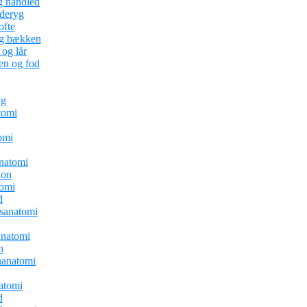
g håndled
nderyg
ofte
og bækken
og lår
en og fod
yg
tomi
omi
natomi
ion
tomi
d
sanatomi
natomi
n
anatomi
atomi
d