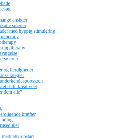
ebade
abesøg
mange ansigter
kutte smerter
kader med hyppig stimulering
motherapy
otherapy
asting therapy
bevægelse
ersmerter
er og færdigheder
ionsstrategier
underkendt sportsgren
 sti til kreativitet
r dem alle?
ik
eroligende kræfter
pænding
kruseduller
 meditativ opstart