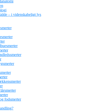
danatomi
en
logi
idde – i videnskabeligt lys
esmerter
ersmerter
ter
albuesmerter
erter
åndledssmerter
r
ygsmerter
esmerter
erter
bækkensmerter
er
 lårsmerter
erter
 og fodsmerter
handling?