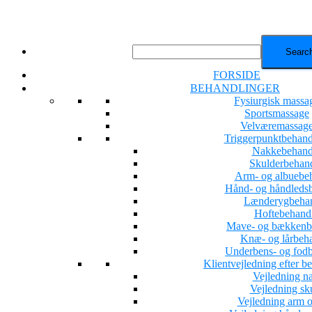
FORSIDE
BEHANDLINGER
Fysiurgisk massa
Sportsmassage
Velværemassag
Triggerpunktbehand
Nakkebehand
Skulderbehan
Arm- og albuebe
Hånd- og håndleds
Lænderygbehan
Hoftebehand
Mave- og bækkenb
Knæ- og lårbeh
Underbens- og fod
Klientvejledning efter b
Vejledning n
Vejledning sk
Vejledning arm o