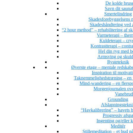
De kolde brus
Savn dit saun
Smertelindring
Skadesforebyggelsens 
Skadeshåndtering ved a
“2 hour method” – rehabilitering af s
Varmeterapi – ther
Kuldeterapi – cry
Kontrastterapi – contr
Hel din ryg med 
Armsving og skuld
Rysteteknik
Øverste etage – mentale redskab
Inspiration til motivat
Taknemmelighedstræning – en 
Mind-wandering – en flersporet
Morgenjournalen ove
Vanebrud
Grounding
Afslapningstekn
“Havkalibrering” – havets b
Progressiv afs
Ingenting og/eller 
Meditér
Stillemeditation – et bud på