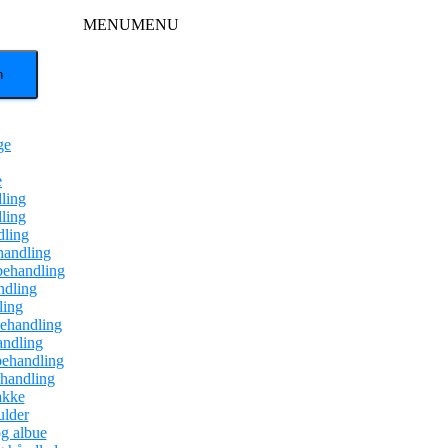
MENU
MENU
ge
e
ling
ling
dling
handling
behandling
dling
ling
ehandling
andling
behandling
ehandling
akke
ulder
g albue