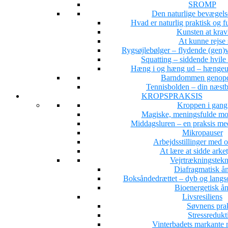
SROMP
Den naturlige bevægel
Hvad er naturlig praktisk og 
Kunsten at krav
At kunne rejse 
Rygsøjlebølger – flydende (gen)ve
Squatting – siddende hvile
Hæng i og hæng ud – hængeun
Barndommen genopd
Tennisbolden – din næstb
KROPSPRAKSIS
Kroppen i gang
Magiske, meningsfulde mo
Middagsluren – en praksis med
Mikropauser
Arbejdsstillinger med 
At lære at sidde arke
Vejrtrækningstekn
Diafragmatisk å
Boksåndedrættet – dyb og langs
Bioenergetisk å
Livsresiliens
Søvnens pra
Stressredukt
Vinterbadets markante 