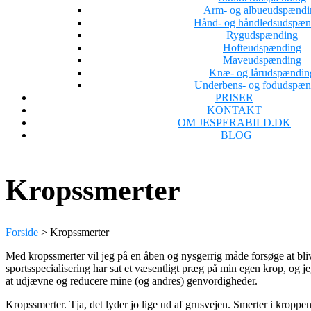
Arm- og albueudspændi
Hånd- og håndledsudspæn
Rygudspænding
Hofteudspænding
Maveudspænding
Knæ- og lårudspændin
Underbens- og fodudspæn
PRISER
KONTAKT
OM JESPERABILD.DK
BLOG
Kropssmerter
Forside
>
Kropssmerter
Med kropssmerter vil jeg på en åben og nysgerrig måde forsøge at bliv
sportsspecialisering har sat et væsentligt præg på min egen krop, og j
at udjævne og reducere mine (og andres) genvordigheder.
Kropssmerter. Tja, det lyder jo lige ud af grusvejen. Smerter i kroppe