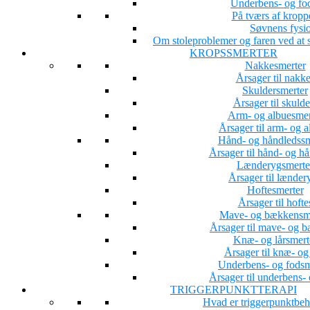
Underbens- og fo
På tværs af kropp
Søvnens fysio
Om stoleproblemer og faren ved at s
KROPSSMERTER
Nakkesmerter
Årsager til nakk
Skuldersmerter
Årsager til skuld
Arm- og albuesmer
Årsager til arm- og 
Hånd- og håndledssm
Årsager til hånd- og h
Lænderygsmerte
Årsager til lænder
Hoftesmerter
Årsager til hoft
Mave- og bækkensm
Årsager til mave- og 
Knæ- og lårsmert
Årsager til knæ- og
Underbens- og fodsm
Årsager til underbens-
TRIGGERPUNKTTERAPI
Hvad er triggerpunktbe