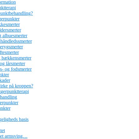
ormation
nktterapi
rpunktbehandling?
gerpunkter
kesmerter
dersmerter
 albuesmerter
håndledssmerter
erygsmerter
tesmerter
 bækkensmerter
g lårsmerter
- og fodsmerter
nkter
kader
irke på kroppen?
ggerpunktterapi
ehandling
erpunkter
unkter
geligheds basis
tet
r et armsving…