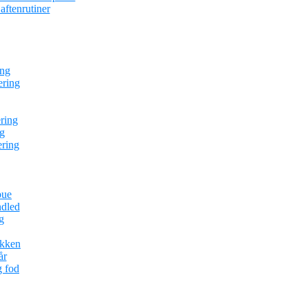
ftenrutiner
ing
ering
ring
g
ering
bue
ndled
g
ækken
år
g fod