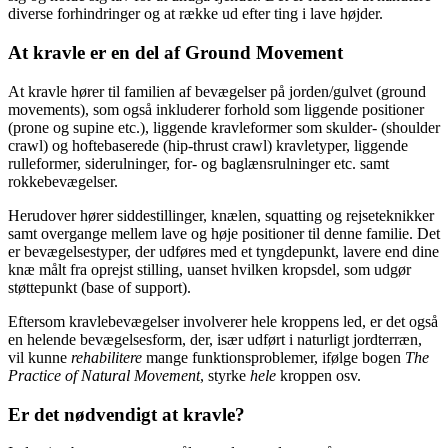
diverse forhindringer og at række ud efter ting i lave højder.
At kravle er en del af Ground Movement
At kravle hører til familien af bevægelser på jorden/gulvet (ground
movements), som også inkluderer forhold som liggende positioner
(prone og supine etc.), liggende kravleformer som skulder- (shoulder
crawl) og hoftebaserede (hip-thrust crawl) kravletyper, liggende
rulleformer, siderulninger, for- og baglænsrulninger etc. samt
rokkebevægelser.
Herudover hører siddestillinger, knælen, squatting og rejseteknikker
samt overgange mellem lave og høje positioner til denne familie. Det
er bevægelsestyper, der udføres med et tyngdepunkt, lavere end dine
knæ målt fra oprejst stilling, uanset hvilken kropsdel, som udgør
støttepunkt (base of support).
Eftersom kravlebevægelser involverer hele kroppens led, er det også
en helende bevægelsesform, der, især udført i naturligt jordterræn,
vil kunne
rehabilitere
mange funktionsproblemer, ifølge bogen
The
Practice of Natural Movement
, styrke
hele
kroppen osv.
Er det nødvendigt at kravle?