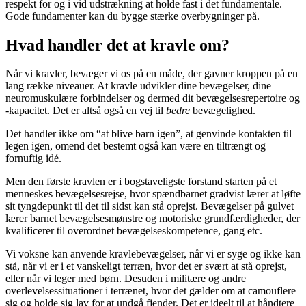
respekt for og i vid udstrækning at holde fast i det fundamentale.
Gode fundamenter kan du bygge stærke overbygninger på.
Hvad handler det at kravle om?
Når vi kravler, bevæger vi os på en måde, der gavner kroppen på en
lang række niveauer. At kravle udvikler dine bevægelser, dine
neuromuskulære forbindelser og dermed dit bevægelsesrepertoire og
-kapacitet. Det er altså også en vej til
bedre
bevægelighed.
Det handler ikke om “at blive barn igen”, at genvinde kontakten til
legen igen, omend det bestemt også kan være en tiltrængt og
fornuftig idé.
Men den første kravlen er i bogstaveligste forstand starten på et
menneskes bevægelsesrejse, hvor spændbarnet gradvist lærer at løfte
sit tyngdepunkt til det til sidst kan stå oprejst. Bevægelser på gulvet
lærer barnet bevægelsesmønstre og motoriske grundfærdigheder, der
kvalificerer til overordnet bevægelseskompetence, gang etc.
Vi voksne kan anvende kravlebevægelser, når vi er syge og ikke kan
stå, når vi er i et vanskeligt terræn, hvor det er svært at stå oprejst,
eller når vi leger med børn. Desuden i militære og andre
overlevelsessituationer i terrænet, hvor det gælder om at camouflere
sig og holde sig lav for at undgå fjender. Det er ideelt til at håndtere