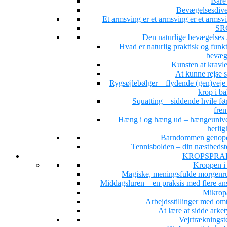
Bare 
Bevægelsesdiver
Et armsving er et armsving er et arms
SR
Den naturlige bevægelse
Hvad er naturlig praktisk og funk
bevæg
Kunsten at kravle
At kunne rejse 
Rygsøjlebølger – flydende (gen)veje 
krop i b
Squatting – siddende hvile fø
fre
Hæng i og hæng ud – hængeunive
herlig
Barndommen genop
Tennisbolden – din næstbedst
KROPSPRA
Kroppen i
Magiske, meningsfulde morgenru
Middagsluren – en praksis med flere ans
Mikrop
Arbejdsstillinger med om
At lære at sidde arke
Vejrtrækningst