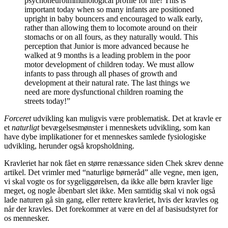
psychoneuroimmunological profile for life! This is
important today when so many infants are positioned
upright in baby bouncers and encouraged to walk early,
rather than allowing them to locomote around on their
stomachs or on all fours, as they naturally would. This
perception that Junior is more advanced because he
walked at 9 months is a leading problem in the poor
motor development of children today. We must allow
infants to pass through all phases of growth and
development at their natural rate. The last things we
need are more dysfunctional children roaming the
streets today!”
Forceret
udvikling kan muligvis være problematisk. Det at kravle er
et
naturligt
bevægelsesmønster i menneskets udvikling, som kan
have dybe implikationer for et menneskes samlede fysiologiske
udvikling, herunder også kropsholdning.
Kravleriet har nok fået en større renæssance siden Chek skrev denne
artikel. Det vrimler med “naturlige børneråd” alle vegne, men igen,
vi skal vogte os for sygeliggørelsen, da ikke alle børn kravler lige
meget, og nogle åbenbart slet ikke. Men samtidig skal vi nok også
lade naturen gå sin gang, eller rettere kravleriet, hvis der kravles og
når der kravles.
Det forekommer at være en del af basisudstyret for
os mennesker.