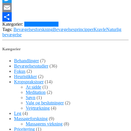
Twitter
Email
Kategorier:
Bevægelsesstudier
Share
Tags:
Bevægelsesforskning
Bevægelsesprincipper
Kravle
Naturlig
bevægelse
Kategorier
Behandlinger
(7)
Bevægelsesstudier
(36)
Fokus
(2)
Heuristikker
(2)
Kropspraksisser
(14)
At sidde
(1)
Meditation
(2)
Søvn
(1)
Valg og beslutninger
(2)
Vejrtrækning
(4)
Leg
(4)
Massageforskning
(9)
Massagens virkning
(8)
Prioritering
(1)