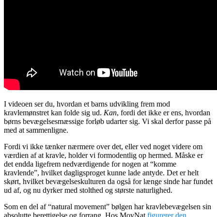
I videoen ser du, hvordan et barns udvikling frem mod
kravlemønstret kan folde sig ud.
Kan
, fordi det ikke er ens, hvordan
børns bevægelsesmæssige forløb udarter sig. Vi skal derfor passe på
med at sammenligne.
Fordi vi ikke tænker nærmere over det, eller ved noget videre om
værdien af at kravle, holder vi formodentlig op hermed. Måske er
det endda ligefrem nedværdigende for nogen at “komme
kravlende”, hvilket dagligsproget kunne lade antyde. Det er helt
skørt, hvilket bevægelseskulturen da også for længe sinde har fundet
ud af, og nu dyrker med stolthed og største naturlighed.
Som en del af “natural movement” bølgen har kravlebevægelsen sin
absolutte berettigelse og forrang. Hos
MovNat
figurerer den