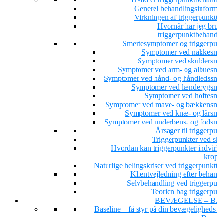
Generel behandlingsinform
Virkningen af triggerpunkt
Hvornår har jeg bru
triggerpunktbehand
Smertesymptomer og triggerpu
Symptomer ved nakkesm
Symptomer ved skuldersm
Symptomer ved arm- og albuesm
Symptomer ved hånd- og håndledssm
Symptomer ved lænderygsm
Symptomer ved hoftesm
Symptomer ved mave- og bækkensm
Symptomer ved knæ- og lårsm
Symptomer ved underbens- og fodsm
Årsager til triggerp
Triggerpunkter ved s
Hvordan kan triggerpunkter indvir
kro
Naturlige helingskriser ved triggerpunkt
Klientvejledning efter beha
Selvbehandling ved triggerpu
Teorien bag triggerpu
BEVÆGELSE – B
Baseline – få styr på din bevægeligheds