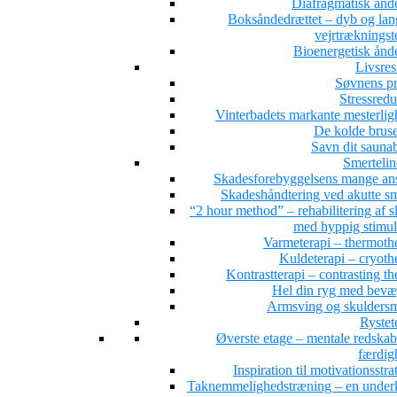
Diafragmatisk ånd
Boksåndedrættet – dyb og la
vejrtrækningst
Bioenergetisk ånd
Livsres
Søvnens pr
Stressredu
Vinterbadets markante mesterlig
De kolde brus
Savn dit sauna
Smertelin
Skadesforebyggelsens mange ans
Skadeshåndtering ved akutte sm
“2 hour method” – rehabilitering af 
med hyppig stimul
Varmeterapi – thermoth
Kuldeterapi – cryoth
Kontrastterapi – contrasting t
Hel din ryg med bevæ
Armsving og skuldersm
Rystet
Øverste etage – mentale redskab
færdig
Inspiration til motivationsstra
Taknemmelighedstræning – en under