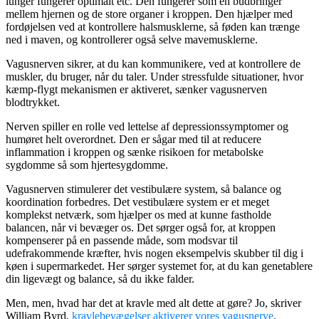
lunger fungerer optimalt etc. Den fungerer som en budbringer
mellem hjernen og de store organer i kroppen. Den hjælper med
fordøjelsen ved at kontrollere halsmusklerne, så føden kan trænge
ned i maven, og kontrollerer også selve mavemusklerne.
Vagusnerven sikrer, at du kan kommunikere, ved at kontrollere de
muskler, du bruger, når du taler. Under stressfulde situationer, hvor
kæmp-flygt mekanismen er aktiveret, sænker vagusnerven
blodtrykket.
Nerven spiller en rolle ved lettelse af depressionssymptomer og
humøret helt overordnet. Den er sågar med til at reducere
inflammation i kroppen og sænke risikoen for metabolske
sygdomme så som hjertesygdomme.
Vagusnerven stimulerer det vestibulære system, så balance og
koordination forbedres. Det vestibulære system er et meget
komplekst netværk, som hjælper os med at kunne fastholde
balancen, når vi bevæger os. Det sørger også for, at kroppen
kompenserer på en passende måde, som modsvar til
udefrakommende kræfter, hvis nogen eksempelvis skubber til dig i
køen i supermarkedet. Her sørger systemet for, at du kan genetablere
din ligevægt og balance, så du ikke falder.
Men, men, hvad har det at kravle med alt dette at gøre? Jo, skriver
William Byrd,
kravlebevægelser aktiverer vores vagusnerve
.