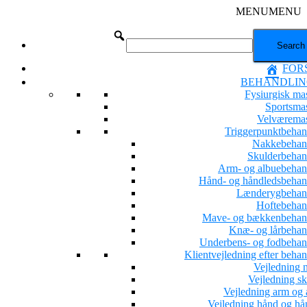
MENU
MENU
FOR
BEHANDLIN
Fysiurgisk ma
Sportsma
Velværema
Triggerpunktbehan
Nakkebehan
Skulderbehan
Arm- og albuebehan
Hånd- og håndledsbehan
Lænderygbehan
Hoftebehan
Mave- og bækkenbehan
Knæ- og lårbehan
Underbens- og fodbehan
Klientvejledning efter beha
Vejledning 
Vejledning sk
Vejledning arm og 
Vejledning hånd og hå