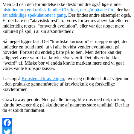
Men lad os i den forbindelse ikke desto mindre også lige runde
historien om en kurdisk familie i Tyrkiet, der går på alle fire
, der har
sat adskillige spekulationer i gang
. Der findes andre eksempler også.
Er det bare en “atavistisk rest” fra vores forfædres abevilkår eller en
midlertidig regres, “omvendt evolution”, eller var der noget mere
kulturelt på spil, i al sin afsondrethed?
Så meget ligger fast. Det “kurdiske kuriosum” er næppe noget, der
indleder en trend med, at vi alle bevidst vender evolutionen på
hovedet. Fortsæt du endelig bare på to ben. Men derfor kan der
alligevel være værdi i at kravle,
stor
værdi. Det bliver du ikke
“weird” af. Måske bør vi endda kravle markant mere end vi gør i
vores vante kropspraksisser.
Læs også
Kunsten at kravle igen
,
hvor jeg udfolder lidt af vejen ind
i den praktiske gennemførelse af kravleteknik og forskellige
kravleformer.
Crawl away people. Ned på alle fire og bliv dus med det, du kan,
når du bevæger dig på skuldrene af naturens store tandhjul. Der har
du et solidt fundament.
Facebook