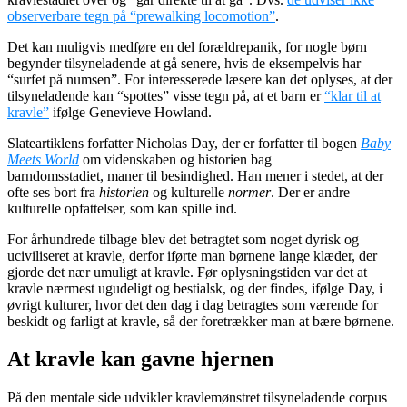
observerbare tegn på “prewalking locomotion”
.
Det kan muligvis medføre en del forældrepanik, for nogle børn
begynder tilsyneladende at gå senere, hvis de eksempelvis har
“surfet på numsen”. For interesserede læsere kan det oplyses, at der
tilsyneladende kan “spottes” visse tegn på, at et barn er
“klar til at
kravle”
ifølge Genevieve Howland.
Slateartiklens forfatter Nicholas Day, der er forfatter til bogen
Baby
Meets World
om videnskaben og historien bag
barndomsstadiet,
maner til besindighed. Han mener i stedet, at der
ofte ses bort fra
historien
og kulturelle
normer
. Der er andre
kulturelle opfattelser, som kan spille ind.
For århundrede tilbage blev det betragtet som noget dyrisk og
uciviliseret at kravle, derfor iførte man børnene lange klæder, der
gjorde det nær umuligt at kravle. Før oplysningstiden var det at
kravle nærmest ugudeligt og bestialsk, og der findes, ifølge Day, i
øvrigt kulturer, hvor det den dag i dag betragtes som værende for
beskidt og farligt at kravle, så der foretrækker man at bære børnene.
At kravle kan gavne hjernen
På den mentale side udvikler kravlemønstret tilsyneladende corpus