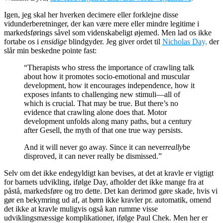
Igen, jeg skal her hverken decimere eller forklejne disse
vidunderberetninger, der kan være mere eller mindre legitime i
markedsførings såvel som videnskabeligt øjemed. Men lad os ikke
fortabe os i
ensidige
blindgyder. Jeg giver ordet til
Nicholas Day,
der
slår min beskedne pointe fast:
“Therapists who stress the importance of crawling talk
about how it promotes socio-emotional and muscular
development, how it encourages independence, how it
exposes infants to challenging new stimuli—all of
which is crucial. That may be true. But there’s no
evidence that crawling alone does that. Motor
development unfolds along many paths, but a century
after Gesell, the myth of that one true way persists.
And it will never go away. Since it can never
really
be
disproved, it can never really be dismissed.”
Selv om det ikke endegyldigt kan bevises, at det at kravle er vigtigt
for barnets udvikling, ifølge Day, afholder det ikke mange fra at
påstå, markedsføre og tro dette. Det kan derimod gøre skade, hvis vi
gør en bekymring ud af, at børn ikke kravler pr. automatik, omend
det ikke at kravle muligvis også kan rumme visse
udviklingsmæssige komplikationer, ifølge Paul Chek. Men her er