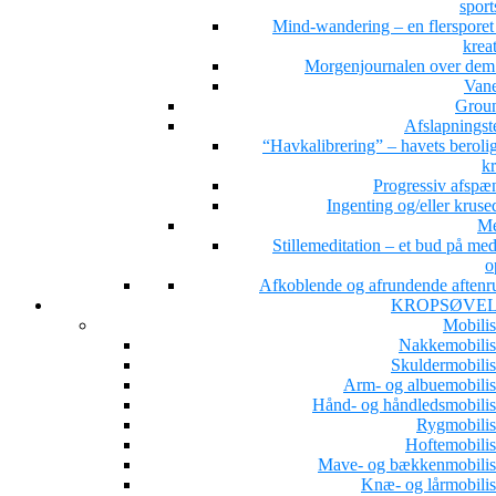
sport
Mind-wandering – en flersporet s
kreat
Morgenjournalen over dem 
Van
Grou
Afslapningst
“Havkalibrering” – havets beroli
kr
Progressiv afspæ
Ingenting og/eller kruse
Me
Stillemeditation – et bud på med
o
Afkoblende og afrundende aftenru
KROPSØVE
Mobilis
Nakkemobilis
Skuldermobilis
Arm- og albuemobilis
Hånd- og håndledsmobilis
Rygmobilis
Hoftemobilis
Mave- og bækkenmobilis
Knæ- og lårmobilis