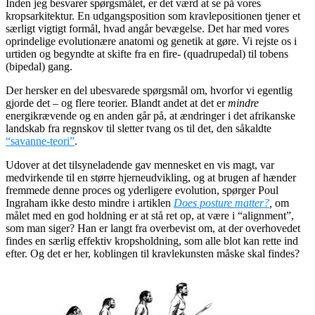
Inden jeg besvarer spørgsmålet, er det værd at se på vores
kropsarkitektur. En udgangsposition som kravlepositionen
tjener et
særligt vigtigt formål, hvad angår bevægelse. Det har med vores
oprindelige evolutionære anatomi og genetik at gøre. Vi rejste os i
urtiden og begyndte at skifte fra en fire- (quadrupedal) til tobens
(bipedal) gang.
Der hersker en del ubesvarede spørgsmål om, hvorfor vi egentlig
gjorde det – og flere teorier. Blandt andet at det er
mindre
energikrævende og en anden går på, at ændringer i det afrikanske
landskab fra regnskov til sletter tvang os til det, den såkaldte
“savanne-teori”
.
Udover at det tilsyneladende gav mennesket en vis magt, var
medvirkende til en større hjerneudvikling, og at brugen af hænder
fremmede denne proces og yderligere evolution, spørger Poul
Ingraham ikke desto mindre i artiklen
Does posture matter?
,
om
målet med en god holdning er at stå ret op, at være i “alignment”,
som man siger? Han er langt fra overbevist om, at der overhovedet
findes en særlig effektiv kropsholdning, som alle blot kan rette ind
efter. Og det er her, koblingen til kravlekunsten måske skal findes?