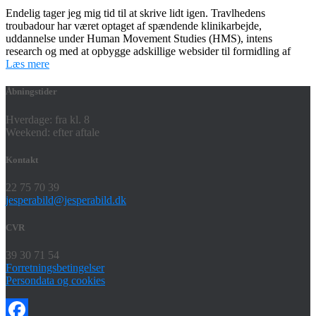
Endelig tager jeg mig tid til at skrive lidt igen. Travlhedens
troubadour har været optaget af spændende klinikarbejde,
uddannelse under Human Movement Studies (HMS), intens
research og med at opbygge adskillige websider til formidling af
Læs mere
Åbningstider
Hverdage: fra kl. 8
Weekend: efter aftale
Kontakt
22 75 70 39
jesperabild@jesperabild.dk
CVR
39 30 71 54
Forretningsbetingelser
Persondata og cookies