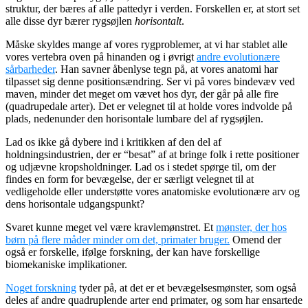
struktur, der bæres af alle pattedyr i verden. Forskellen er, at stort set
alle disse dyr bærer rygsøjlen
horisontalt
.
Måske skyldes mange af vores rygproblemer, at vi har stablet alle
vores vertebra oven på hinanden og i øvrigt
andre evolutionære
sårbarheder
. Han savner åbenlyse tegn på, at vores anatomi har
tilpasset sig denne positionsændring. Ser vi på vores bindevæv ved
maven, minder det meget om vævet hos dyr, der går på alle fire
(quadrupedale arter).
Det er velegnet til at holde vores indvolde på
plads, nedenunder den horisontale lumbare del af rygsøjlen.
Lad os ikke gå dybere ind i kritikken af den del af
holdningsindustrien, der er “besat” af at bringe folk i rette positioner
og udjævne kropsholdninger. Lad os i stedet spørge til, om der
findes en form for bevægelse, der er særligt velegnet til at
vedligeholde eller understøtte vores anatomiske evolutionære arv og
dens horisontale udgangspunkt?
Svaret kunne meget vel være kravlemønstret. Et
mønster, der hos
børn på flere måder minder om det, primater bruger.
Omend der
også er forskelle, ifølge forskning, der kan have forskellige
biomekaniske implikationer.
Noget forskning
tyder på, at det er et bevægelsesmønster, som også
deles af andre quadruplende arter end primater, og som har ensartede