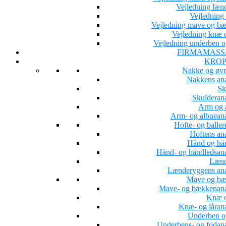
Vejledning læn
Vejledning 
Vejledning mave og b
Vejledning knæ o
Vejledning underben o
FIRMAMASS
KROP
Nakke og øvr
Nakkens an
Sk
Skulderan
Arm og 
Arm- og albuean
Hofte- og baller
Hoftens an
Hånd og hå
Hånd- og håndledsan
Lænd
Lænderyggens an
Mave og b
Mave- og bækkenan
Knæ o
Knæ- og låran
Underben o
Underbens- og fodan