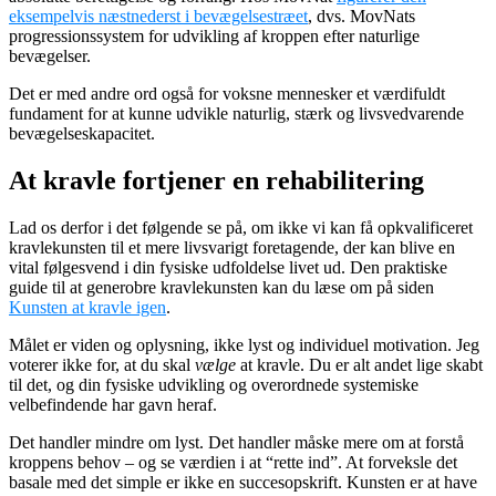
eksempelvis næstnederst i bevægelsestræet
,
dvs. MovNats
progressionssystem for udvikling af kroppen efter naturlige
bevægelser.
Det er med andre ord også for voksne mennesker et værdifuldt
fundament for at kunne udvikle naturlig, stærk og livsvedvarende
bevægelseskapacitet.
At kravle fortjener en rehabilitering
Lad os derfor i det følgende se på, om ikke vi kan få opkvalificeret
kravlekunsten til et mere livsvarigt foretagende, der kan blive en
vital følgesvend i din fysiske udfoldelse livet ud. Den praktiske
guide til at generobre kravlekunsten kan du læse om på siden
Kunsten at kravle igen
.
Målet er viden og oplysning, ikke lyst og individuel motivation. Jeg
voterer ikke for, at du skal
vælge
at kravle. Du er alt andet lige skabt
til det, og din fysiske udvikling og overordnede systemiske
velbefindende har gavn heraf.
Det handler mindre om lyst. Det handler måske mere om at forstå
kroppens behov – og se værdien i at “rette ind”. At forveksle det
basale med det simple er ikke en succesopskrift. Kunsten er at have