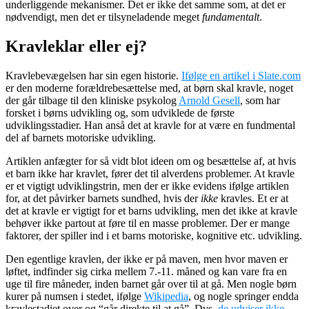
underliggende mekanismer. Det er ikke det samme som, at det er
nødvendigt, men det er tilsyneladende meget
fundamentalt
.
Kravleklar eller ej?
Kravlebevægelsen har sin egen historie.
Ifølge en artikel i Slate.com
e
r den moderne forældrebesættelse med, at børn skal kravle, noget
der går tilbage til den kliniske psykolog
Arnold Gesell
, som har
forsket i børns udvikling og, som udviklede de første
udviklingsstadier. Han anså det at kravle for at være en fundmental
del af barnets motoriske udvikling.
Artiklen anfægter for så vidt blot ideen om og besættelse af, at hvis
et barn ikke har kravlet, fører det til alverdens problemer. At kravle
er et vigtigt udviklingstrin, men der er ikke evidens ifølge artiklen
for, at det påvirker barnets sundhed, hvis der
ikke
kravles. Et er at
det at kravle er vigtigt for et barns udvikling, men det ikke at kravle
behøver ikke partout at føre til en masse problemer. Der er mange
faktorer, der spiller ind i et barns motoriske, kognitive etc. udvikling.
Den egentlige kravlen, der ikke er på maven, men hvor maven er
løftet, indfinder sig cirka mellem 7.-11. måned og kan vare fra en
uge til fire måneder, inden barnet går over til at gå. Men nogle børn
kurer på numsen i stedet, ifølge
Wikipedia
, og nogle springer endda
kravlestadiet over og “går direkte til at gå”. Dvs.
de udviser ikke