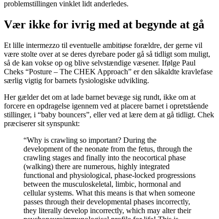
problemstillingen vinklet lidt anderledes.
Vær ikke for ivrig med at begynde at gå
Et lille intermezzo til eventuelle ambitiøse forældre, der gerne vil
være stolte over at se deres dyrebare poder gå så tidligt som muligt,
så de kan vokse op og blive selvstændige væsener. Ifølge Paul
Cheks “
Posture – The CHEK Approach”
er den såkaldte kravlefase
særlig vigtig for barnets fysiologiske udvikling.
Her gælder det om at lade barnet bevæge sig rundt, ikke om at
forcere en opdragelse igennem ved at placere barnet i opretstående
stillinger, i “baby bouncers”, eller ved at lære dem at gå tidligt. Chek
præciserer sit synspunkt:
“Why is crawling so important? During the
development of the neonate from the fetus, through the
crawling stages and finally into the neocortical phase
(walking) there are numerous, highly integrated
functional and physiological,
phase-locked progressions
between the musculoskeletal, limbic, hormonal and
cellular systems. What this means is that when someone
passes through their developmental phases incorrectly,
they literally develop incorrectly, which may alter their