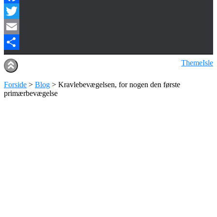
Facebook
Twitter
Email
Share
Hestia | Udviklet af
ThemeIsle
Forside
>
Blog
>
Kravlebevægelsen, for nogen den første
primærbevægelse