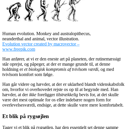
Human evolution. Monkey and australopithecus,
neanderthal and animal, vector illustration.
Evolution vector created by macrovector –
www.freepik.com
Han anfører, at vi er den eneste art på planeten, der rutinemæssigt
står oprejst, og påpeger, at der er mange grunde til, at denne
holdning er
et biologisk kompromis af tvivlsom værdi
, og med
tvivlsom komfort som følge.
Han går videre og hævder, at der er uklarhed blandt videnskabsfolk
om, hvorfor vi overhovedet rejste os op til at begynde med. Han
hævder, at der
ikke
foreligger
tilstrækkelig
bevis for, at det skulle
være det mest optimale for os eller indebære nogen form for
overlevelsesværdi, endsige, at dette skulle være mere komfortabelt.
Et blik på rygsøjlen
Tager vi et blik på rygsøjlen, har den essentielt set denne samme