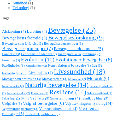
Sundhed
(1)
Teknologi
(1)
Tags
Bevægelse
(25)
Afslapning
(4)
Berøring
(4)
Bevægelsesforskning
(9)
Bevægelsens fremtid
(5)
Bevægelse som forførelse
(3)
Bevægelsesperspektiver
(3)
Bevægelsesprincipper
(7)
Bevægelsesuddannelse
(5)
Dannelse
(3)
Det normale åndedræt
(3)
Diafragmatisk vejrtrækning
(3)
Evolution
(10)
Evolutionær bevægelse
(8)
Ernæring
(3)
Færdigheder
(3)
Konstruktion af bevægelse
(3)
Leg
(3)
Konsekvenser
(2)
Livssundhed
(18)
Livspraksis
(4)
Livsforebyggelse
(2)
Motorik
(6)
Massage som profession
(3)
Massageterapi
(3)
Motivation
(2)
Naturlig bevægelse
(14)
Naturdannelse
(2)
Personlig udvikling
Resiliens
(14)
(2)
Personlig vækst
(2)
Potentialer
(2)
Selvansvarlighed
(2)
Smertelindring
(4)
Skills
(3)
Smerte
(3)
Teknik og idræt
(3)
Selvindsigt
(2)
Valg af bevægelse
(6)
Vejrtrækningens fysiologi
(4)
Undgåelse
(3)
Værdien af
Vejrtrækningsteknik
(4)
Vejrtrækningsmetoder
(3)
massage
(5)
Åndedrætsproblemer
(3)