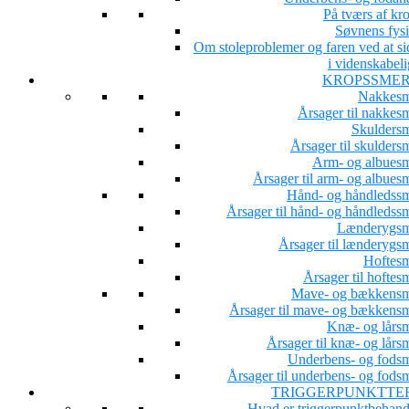
På tværs af kr
Søvnens fysi
Om stoleproblemer og faren ved at si
i videnskabeli
KROPSSME
Nakkesm
Årsager til nakkesm
Skuldersm
Årsager til skulders
Arm- og albuesm
Årsager til arm- og albues
Hånd- og håndledssm
Årsager til hånd- og håndledssm
Lænderygsm
Årsager til lænderygsm
Hoftesm
Årsager til hoftes
Mave- og bækkensm
Årsager til mave- og bækkensm
Knæ- og lårsm
Årsager til knæ- og lårs
Underbens- og fodsm
Årsager til underbens- og fodsm
TRIGGERPUNKTTE
Hvad er triggerpunktbehand