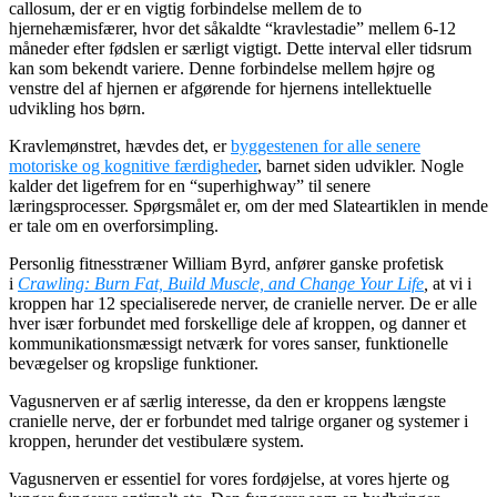
callosum, der er en vigtig forbindelse mellem de to
hjerne
hæmisfærer
, hvor det såkaldte “kravlestadie” mellem 6-12
måneder efter fødslen er særligt vigtigt. Dette interval eller tidsrum
kan som bekendt variere. Denne forbindelse mellem højre og
venstre del af hjernen er afgørende for hjernens intellektuelle
udvikling hos børn.
Kravlemønstret, hævdes det, er
byggestenen for alle senere
motoriske og kognitive færdigheder
, barnet siden udvikler. Nogle
kalder det ligefrem for en “superhighway” til senere
læringsprocesser. Spørgsmålet er, om der med Slateartiklen in mende
er tale om en overforsimpling.
Personlig fitnesstræner William Byrd, anfører ganske profetisk
i
Crawling: Burn Fat, Build Muscle, and Change Your Life
,
at vi i
kroppen har 12 specialiserede nerver, de cranielle nerver. De er alle
hver især forbundet med forskellige dele af kroppen, og danner et
kommunikationsmæssigt netværk for vores sanser, funktionelle
bevægelser og kropslige funktioner.
Vagusnerven er af særlig interesse, da den er kroppens længste
cranielle nerve, der er forbundet med talrige organer og systemer i
kroppen, herunder det vestibulære system.
Vagusnerven er essentiel for vores fordøjelse, at vores hjerte og