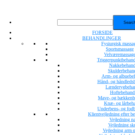
FORSIDE
BEHANDLINGER
Fysiurgisk massa
Sportsmassage
Velværemassag
Triggerpunktbehand
Nakkebehand
Skulderbehan
Arm- og albuebe
Hånd- og håndleds
Lænderygbehan
Hoftebehand
Mave- og bækkenb
Knæ- og lårbeh
Underbens- og fod
Klientvejledning efter b
Vejledning n
Vejledning sk
Vejledning arm o