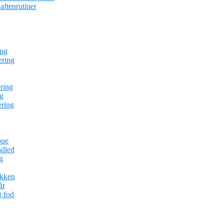
ftenrutiner
ing
ering
ring
g
ering
bue
ndled
g
ækken
år
g fod