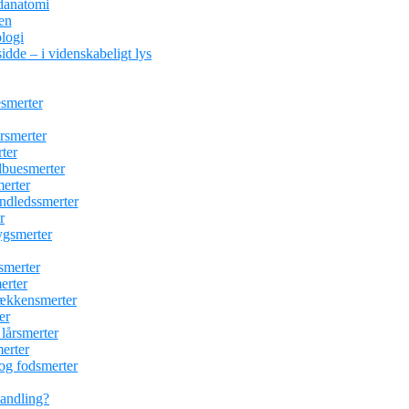
danatomi
en
logi
idde – i videnskabeligt lys
esmerter
ersmerter
ter
albuesmerter
erter
åndledssmerter
r
ygsmerter
esmerter
erter
bækkensmerter
er
 lårsmerter
erter
 og fodsmerter
handling?