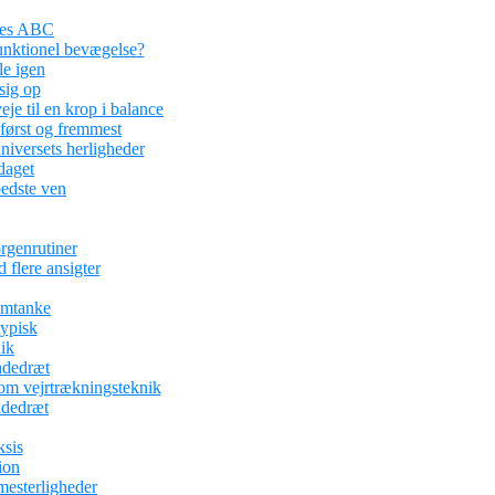
ses ABC
funktionel bevægelse?
le igen
sig op
je til en krop i balance
 først og fremmest
iversets herligheder
aget
edste ven
rgenrutiner
 flere ansigter
omtanke
typisk
ik
ndedræt
om vejrtrækningsteknik
ndedræt
ksis
ion
mesterligheder