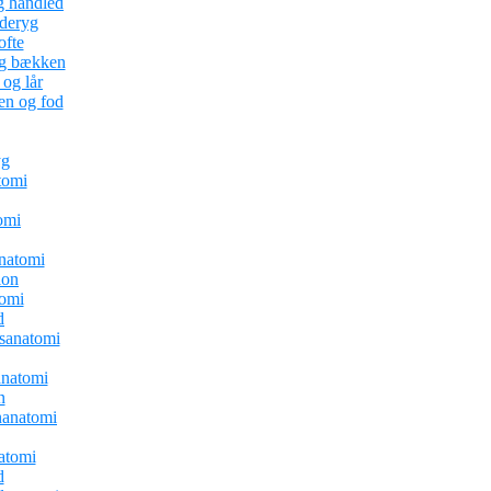
g håndled
nderyg
ofte
og bækken
og lår
en og fod
yg
tomi
omi
natomi
ion
tomi
d
sanatomi
natomi
n
anatomi
atomi
d