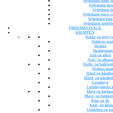
Vejledning hånd o
Vejledning læ
Vejledning h
Vejledning mave 
Vejledning knæ 
Vejledning underb
FIRMAMASSAGE
KROPPEN
Nakke og øvre r
Nakkens ana
Skulder
Skulderanat
Arm og albue
Arm- og albuea
Hofte- og ballereg
Hoftens ana
Hånd og håndle
Hånd- og håndled
Lænderyg
Lænderyggens a
Mave og bække
Mave- og bækken
Knæ og lår
Knæ- og låran
Underben og fo