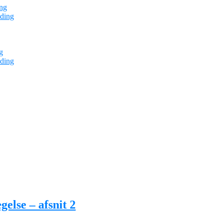
ng
ding
g
ding
else – afsnit 2