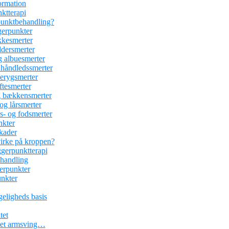
ormation
nktterapi
rpunktbehandling?
gerpunkter
kesmerter
dersmerter
 albuesmerter
håndledssmerter
erygsmerter
tesmerter
 bækkensmerter
g lårsmerter
- og fodsmerter
nkter
kader
irke på kroppen?
ggerpunktterapi
ehandling
erpunkter
unkter
geligheds basis
tet
r et armsving…