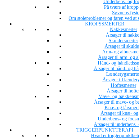
Underbens- og fo
På tværs af kropp
Søvnens fysio
Om stoleproblemer og faren ved at s
KROPSSMERTER
Nakkesmerter
Årsager til nakk
Skuldersmerter
Årsager til skuld
Arm- og albuesmer
Årsager til arm- og 
Hånd- og håndledssm
Årsager til hånd- og h
Lænderygsmerte
Årsager til lænder
Hoftesmerter
Årsager til hoft
Mave- og bækkensm
Årsager til mave- og 
Knæ- og lårsmert
Årsager til knæ- og
Underbens- og fodsm
Årsager til underbens-
TRIGGERPUNKTTERAPI
Hvad er triggerpunktbe