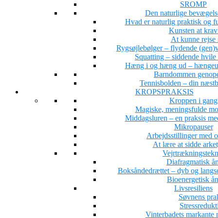
SROMP
Den naturlige bevægel
Hvad er naturlig praktisk og 
Kunsten at krav
At kunne rejse 
Rygsøjlebølger – flydende (gen)ve
Squatting – siddende hvile
Hæng i og hæng ud – hængeun
Barndommen genopd
Tennisbolden – din næstb
KROPSPRAKSIS
Kroppen i gang
Magiske, meningsfulde mo
Middagsluren – en praksis med
Mikropauser
Arbejdsstillinger med 
At lære at sidde arke
Vejrtrækningstekn
Diafragmatisk å
Boksåndedrættet – dyb og langs
Bioenergetisk å
Livsresiliens
Søvnens pra
Stressredukt
Vinterbadets markante 