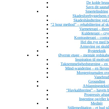
De kolde brus
Savn dit saun
Smertelindring
Skadesforebyggelsens 
Skadeshåndtering ved a
“2 hour method” – rehabilitering af s
Varmeterapi – ther
Kuldeterapi – cry
Kontrastterapi – contr
Hel din ryg med 
Armsving og skuld
Rysteteknik
Øverste etage – mentale redskab
Inspiration til motivat
Taknemmelighedstræning – en 
Mind-wandering – en flersporet
Morgenjournalen ove
Vanebrud
Grounding
Afslapningstekn
“Havkalibrering” – havets b
Progressiv afs
Ingenting og/eller 
Meditér
Stillemeditation – et bud på