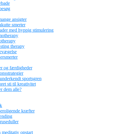
ebade
abesøg
mange ansigter
kutte smerter
kader med hyppig stimulering
motherapy
otherapy
asting therapy
bevægelse
ersmerter
er og færdigheder
ionsstrategier
underkendt sportsgren
 sti til kreativitet
r dem alle?
ik
eroligende kræfter
pænding
kruseduller
 meditativ opstart