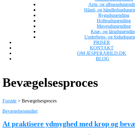
Arm- og albueudspændi
Hånd- og håndledsudspæn
Rygudspænding
Hofteudspænding
Maveudspænding
Knæ- og lårudspændin
Underbens- og fodudspæn
PRISER
KONTAKT
OM JESPERABILD.DK
BLOG
Bevægelsesproces
Forside
>
Bevægelsesproces
Bevægelsesstudier
At praktisere ydmyghed med krop og bevæg