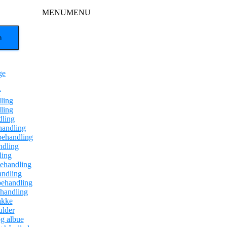
MENU
MENU
ge
e
ling
ling
dling
handling
behandling
dling
ling
ehandling
andling
behandling
ehandling
akke
ulder
g albue