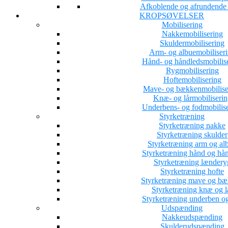
Afkoblende og afrundende a
KROPSØVELSER
Mobilisering
Nakkemobilisering
Skuldermobilisering
Arm- og albuemobiliser
Hånd- og håndledsmobilis
Rygmobilisering
Hoftemobilisering
Mave- og bækkenmobilise
Knæ- og lårmobiliserin
Underbens- og fodmobilis
Styrketræning
Styrketræning nakke
Styrketræning skulder
Styrketræning arm og al
Styrketræning hånd og hå
Styrketræning lændery
Styrketræning hofte
Styrketræning mave og b
Styrketræning knæ og l
Styrketræning underben o
Udspænding
Nakkeudspænding
Skulderudspænding