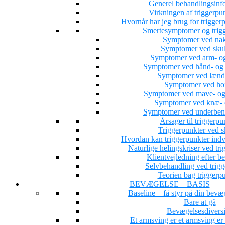
Generel behandlingsinf
Virkningen af triggerpu
Hvornår har jeg brug for trigge
Smertesymptomer og trig
Symptomer ved nak
Symptomer ved skul
Symptomer ved arm- og
Symptomer ved hånd- og 
Symptomer ved lænd
Symptomer ved hof
Symptomer ved mave- og
Symptomer ved knæ- o
Symptomer ved underbens
Årsager til triggerpu
Triggerpunkter ved s
Hvordan kan triggerpunkter indv
Naturlige helingskriser ved tri
Klientvejledning efter b
Selvbehandling ved trigg
Teorien bag triggerp
BEVÆGELSE – BASIS
Baseline – få styr på din bevæ
Bare at gå
Bevægelsesdiversi
Et armsving er et armsving e