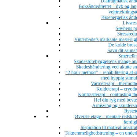
Diafragmatisk ånd
Boksåndedrættet – dyb og la
vejrtrækningst
Bioenergetisk ånd
Livsres
Søvnens pr
Stressredu
Vinterbadets markante mesterlig
De kolde brus
Savn dit sauna
Smertelin
Skadesforebyggelsens mange ans
Skadeshåndtering ved akutte sm
“2 hour method” – rehabilitering af 
med hyppig stimul
Varmeterapi – thermoth
Kuldeterapi – cryoth
Kontrastterapi – contrasting t
Hel din ryg med bevæ
Armsving og skuldersm
Rystet
Øverste etage – mentale redskab
færdig
Inspiration til motivationsstra
Taknemmelighedstræning – en under