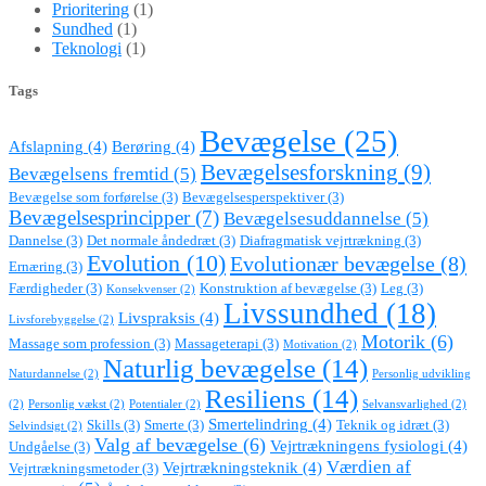
Prioritering
(1)
Sundhed
(1)
Teknologi
(1)
Tags
Bevægelse
(25)
Afslapning
(4)
Berøring
(4)
Bevægelsesforskning
(9)
Bevægelsens fremtid
(5)
Bevægelse som forførelse
(3)
Bevægelsesperspektiver
(3)
Bevægelsesprincipper
(7)
Bevægelsesuddannelse
(5)
Dannelse
(3)
Det normale åndedræt
(3)
Diafragmatisk vejrtrækning
(3)
Evolution
(10)
Evolutionær bevægelse
(8)
Ernæring
(3)
Færdigheder
(3)
Konstruktion af bevægelse
(3)
Leg
(3)
Konsekvenser
(2)
Livssundhed
(18)
Livspraksis
(4)
Livsforebyggelse
(2)
Motorik
(6)
Massage som profession
(3)
Massageterapi
(3)
Motivation
(2)
Naturlig bevægelse
(14)
Naturdannelse
(2)
Personlig udvikling
Resiliens
(14)
(2)
Personlig vækst
(2)
Potentialer
(2)
Selvansvarlighed
(2)
Smertelindring
(4)
Skills
(3)
Smerte
(3)
Teknik og idræt
(3)
Selvindsigt
(2)
Valg af bevægelse
(6)
Vejrtrækningens fysiologi
(4)
Undgåelse
(3)
Værdien af
Vejrtrækningsteknik
(4)
Vejrtrækningsmetoder
(3)