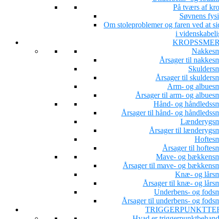
På tværs af kr
Søvnens fysi
Om stoleproblemer og faren ved at si
i videnskabeli
KROPSSME
Nakkesm
Årsager til nakkesm
Skuldersm
Årsager til skulders
Arm- og albuesm
Årsager til arm- og albues
Hånd- og håndledssm
Årsager til hånd- og håndledssm
Lænderygsm
Årsager til lænderygsm
Hoftesm
Årsager til hoftes
Mave- og bækkensm
Årsager til mave- og bækkensm
Knæ- og lårsm
Årsager til knæ- og lårs
Underbens- og fodsm
Årsager til underbens- og fodsm
TRIGGERPUNKTTE
Hvad er triggerpunktbehand