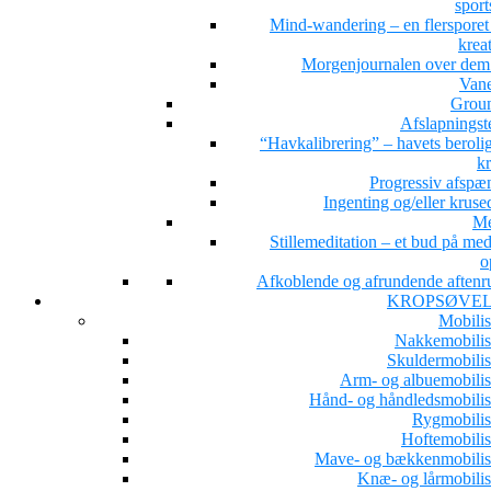
sport
Mind-wandering – en flersporet s
kreat
Morgenjournalen over dem 
Van
Grou
Afslapningst
“Havkalibrering” – havets beroli
kr
Progressiv afspæ
Ingenting og/eller kruse
Me
Stillemeditation – et bud på med
o
Afkoblende og afrundende aftenru
KROPSØVE
Mobilis
Nakkemobilis
Skuldermobilis
Arm- og albuemobilis
Hånd- og håndledsmobilis
Rygmobilis
Hoftemobilis
Mave- og bækkenmobilis
Knæ- og lårmobilis