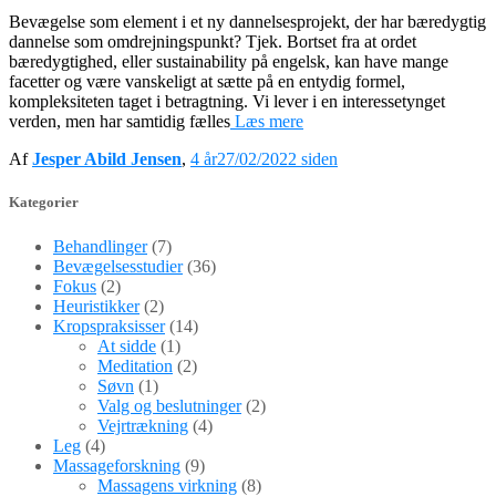
Bevægelse som element i et ny dannelsesprojekt, der har bæredygtig
dannelse som omdrejningspunkt? Tjek. Bortset fra at ordet
bæredygtighed, eller sustainability på engelsk, kan have mange
facetter og være vanskeligt at sætte på en entydig formel,
kompleksiteten taget i betragtning. Vi lever i en interessetynget
verden, men har samtidig fælles
Læs mere
Af
Jesper Abild Jensen
,
4 år
27/02/2022
siden
Kategorier
Behandlinger
(7)
Bevægelsesstudier
(36)
Fokus
(2)
Heuristikker
(2)
Kropspraksisser
(14)
At sidde
(1)
Meditation
(2)
Søvn
(1)
Valg og beslutninger
(2)
Vejrtrækning
(4)
Leg
(4)
Massageforskning
(9)
Massagens virkning
(8)