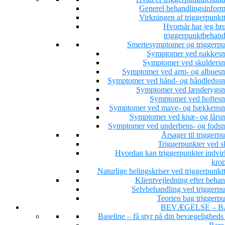
Generel behandlingsinform
Virkningen af triggerpunkt
Hvornår har jeg bru
triggerpunktbehand
Smertesymptomer og triggerpu
Symptomer ved nakkesm
Symptomer ved skuldersm
Symptomer ved arm- og albuesm
Symptomer ved hånd- og håndledssm
Symptomer ved lænderygsm
Symptomer ved hoftesm
Symptomer ved mave- og bækkensm
Symptomer ved knæ- og lårsm
Symptomer ved underbens- og fodsm
Årsager til triggerp
Triggerpunkter ved s
Hvordan kan triggerpunkter indvir
kro
Naturlige helingskriser ved triggerpunkt
Klientvejledning efter beha
Selvbehandling ved triggerpu
Teorien bag triggerpu
BEVÆGELSE – B
Baseline – få styr på din bevægeligheds