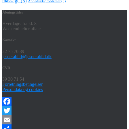
massage
(5)
Åndedrætsproblemer
(3)
Åbningstider
Hverdage: fra kl. 8
Weekend: efter aftale
Kontakt
22 75 70 39
jesperabild@jesperabild.dk
CVR
39 30 71 54
Forretningsbetingelser
Persondata og cookies
Facebook
Twitter
Email