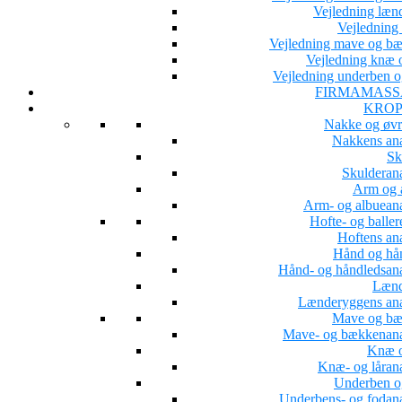
Vejledning læn
Vejledning 
Vejledning mave og b
Vejledning knæ o
Vejledning underben o
FIRMAMASS
KROP
Nakke og øvr
Nakkens an
Sk
Skulderan
Arm og 
Arm- og albuean
Hofte- og baller
Hoftens an
Hånd og hå
Hånd- og håndledsan
Lænd
Lænderyggens an
Mave og b
Mave- og bækkenan
Knæ o
Knæ- og låran
Underben o
Underbens- og fodan