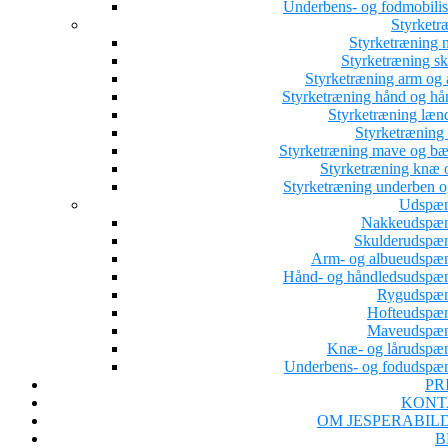
Underbens- og fodmobilis
Styrketr
Styrketræning 
Styrketræning sk
Styrketræning arm og 
Styrketræning hånd og hå
Styrketræning læn
Styrketræning 
Styrketræning mave og b
Styrketræning knæ o
Styrketræning underben o
Udspæn
Nakkeudspæ
Skulderudspæ
Arm- og albueudspæ
Hånd- og håndledsudspæ
Rygudspæ
Hofteudspæ
Maveudspæn
Knæ- og lårudspæ
Underbens- og fodudspæ
PR
KONT
OM JESPERABIL
B