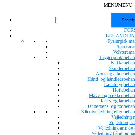
MENU
MENU
FOR
BEHANDLIN
Fysiurgisk ma
Sportsma
Velværema
Triggerpunktbehan
Nakkebehan
Skulderbehan
Arm- og albuebehan
Hånd- og håndledsbehan
Lænderygbehan
Hoftebehan
Mave- og bækkenbehan
Knæ- og lårbehan
Underbens- og fodbehan
Klientvejledning efter beha
Vejledning 
Vejledning sk
Vejledning arm og 
Vejledning hånd og hå