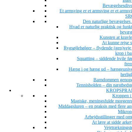
Bare 
Bevægelsesdiver
Et armsving er et armsving er et arms
SR
Den naturlige bevægelse
Hvad er naturlig praktisk og funk
bevæg
Kunsten at kravle
At kunne rejse 
Rygsøjlebølger – flydende (gen)veje 
krop i b
Squatting – siddende hvile fø
fre
Hæng i og hæng ud – hængeunive
herlig
Barndommen genop
Tennisbolden – din næstbedst
KROPSPRA
Kroppen i
Magiske, meningsfulde morgenru
Middagsluren – en praksis med flere ans
Mikrop
Arbejdsstillinger med om
At lære at sidde arke
Vejrtrækningst