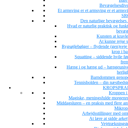
Bare 
Bevægelsesdiver
Et armsving er et armsving er et arms
SR
Den naturlige bevægelse
Hvad er naturlig praktisk og funk
bevæg
Kunsten at kravle
At kunne rejse 
Rygsøjlebølger – flydende (gen)veje 
krop i b
Squatting – siddende hvile fø
fre
Hæng i og hæng ud – hængeunive
herlig
Barndommen genop
Tennisbolden – din næstbedst
KROPSPRA
Kroppen i
Magiske, meningsfulde morgenru
Middagsluren – en praksis med flere ans
Mikrop
Arbejdsstillinger med om
At lære at sidde arke
Vejrtrækningst