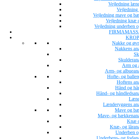
Vejledning læn
Vejledning 
Vejledning mave og b
Vejledning knæ o
Vejledning underben o
FIRMAMASS
KROP
Nakke og øvr
Nakkens an
Sk
Skulderan
Arm og 
Arm- og albuean
Hofte- og baller
Hoftens an
Hånd og hå
Hånd- og håndledsan
Lænd
Lænderyggens an
Mave og b
Mave- og bækkenan
Knæ o
Knæ- og låran
Underben o
Underbens- og fodan