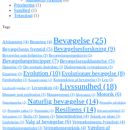
Prioritering
(1)
Sundhed
(1)
Teknologi
(1)
Tags
Bevægelse
(25)
Afslapning
(4)
Berøring
(4)
Bevægelsesforskning
(9)
Bevægelsens fremtid
(5)
Bevægelse som forførelse
(3)
Bevægelsesperspektiver
(3)
Bevægelsesprincipper
(7)
Bevægelsesuddannelse
(5)
Dannelse
(3)
Det normale åndedræt
(3)
Diafragmatisk vejrtrækning
(3)
Evolution
(10)
Evolutionær bevægelse
(8)
Ernæring
(3)
Færdigheder
(3)
Konstruktion af bevægelse
(3)
Leg
(3)
Konsekvenser
(2)
Livssundhed
(18)
Livspraksis
(4)
Livsforebyggelse
(2)
Motorik
(6)
Massage som profession
(3)
Massageterapi
(3)
Motivation
(2)
Naturlig bevægelse
(14)
Naturdannelse
(2)
Personlig udvikling
Resiliens
(14)
(2)
Personlig vækst
(2)
Potentialer
(2)
Selvansvarlighed
(2)
Smertelindring
(4)
Skills
(3)
Smerte
(3)
Teknik og idræt
(3)
Selvindsigt
(2)
Valg af bevægelse
(6)
Vejrtrækningens fysiologi
(4)
Undgåelse
(3)
Værdien af
Vejrtrækningsteknik
(4)
Vejrtrækningsmetoder
(3)