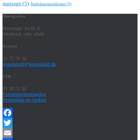
massage
(5)
Åndedrætsproblemer
(3)
Åbningstider
Hverdage: fra kl. 8
Weekend: efter aftale
Kontakt
22 75 70 39
jesperabild@jesperabild.dk
CVR
39 30 71 54
Forretningsbetingelser
Persondata og cookies
Facebook
Twitter