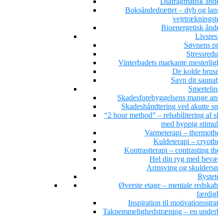
Diafragmatisk ånd
Boksåndedrættet – dyb og la
vejrtrækningst
Bioenergetisk ånd
Livsres
Søvnens pr
Stressredu
Vinterbadets markante mesterlig
De kolde brus
Savn dit sauna
Smertelin
Skadesforebyggelsens mange ans
Skadeshåndtering ved akutte sm
“2 hour method” – rehabilitering af 
med hyppig stimul
Varmeterapi – thermoth
Kuldeterapi – cryoth
Kontrastterapi – contrasting t
Hel din ryg med bevæ
Armsving og skuldersm
Rystet
Øverste etage – mentale redskab
færdig
Inspiration til motivationsstra
Taknemmelighedstræning – en under