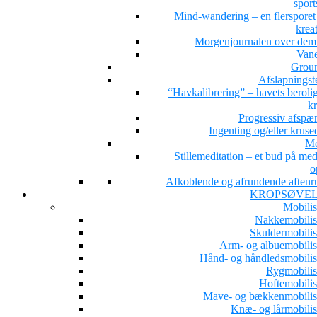
sport
Mind-wandering – en flersporet s
kreat
Morgenjournalen over dem 
Van
Grou
Afslapningst
“Havkalibrering” – havets beroli
kr
Progressiv afspæ
Ingenting og/eller kruse
Me
Stillemeditation – et bud på med
o
Afkoblende og afrundende aftenru
KROPSØVE
Mobilis
Nakkemobilis
Skuldermobilis
Arm- og albuemobilis
Hånd- og håndledsmobilis
Rygmobilis
Hoftemobilis
Mave- og bækkenmobilis
Knæ- og lårmobilis