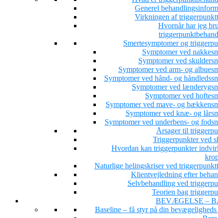
Generel behandlingsinform
Virkningen af triggerpunkt
Hvornår har jeg bru
triggerpunktbehand
Smertesymptomer og triggerpu
Symptomer ved nakkesm
Symptomer ved skuldersm
Symptomer ved arm- og albuesm
Symptomer ved hånd- og håndledssm
Symptomer ved lænderygsm
Symptomer ved hoftesm
Symptomer ved mave- og bækkensm
Symptomer ved knæ- og lårsm
Symptomer ved underbens- og fodsm
Årsager til triggerp
Triggerpunkter ved s
Hvordan kan triggerpunkter indvir
kro
Naturlige helingskriser ved triggerpunkt
Klientvejledning efter beha
Selvbehandling ved triggerpu
Teorien bag triggerpu
BEVÆGELSE – B
Baseline – få styr på din bevægeligheds