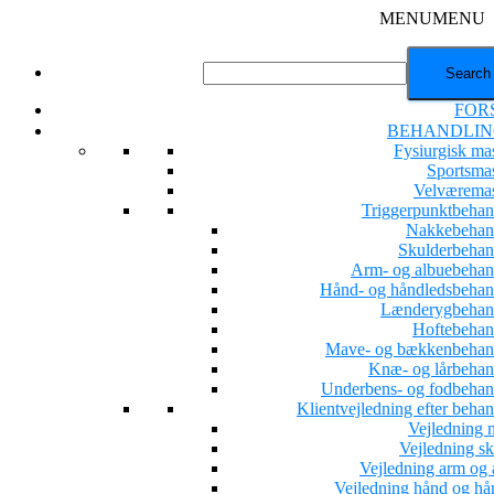
MENU
MENU
FOR
BEHANDLIN
Fysiurgisk ma
Sportsma
Velværema
Triggerpunktbehan
Nakkebehan
Skulderbehan
Arm- og albuebehan
Hånd- og håndledsbehan
Lænderygbehan
Hoftebehan
Mave- og bækkenbehan
Knæ- og lårbehan
Underbens- og fodbehan
Klientvejledning efter beha
Vejledning 
Vejledning sk
Vejledning arm og 
Vejledning hånd og hå