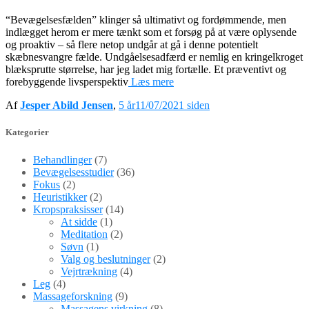
“Bevægelsesfælden” klinger så ultimativt og fordømmende, men
indlægget herom er mere tænkt som et forsøg på at være oplysende
og proaktiv – så flere netop undgår at gå i denne potentielt
skæbnesvangre fælde. Undgåelsesadfærd er nemlig en kringelkroget
blæksprutte størrelse, har jeg ladet mig fortælle. Et præventivt og
forebyggende livsperspektiv
Læs mere
Af
Jesper Abild Jensen
,
5 år
11/07/2021
siden
Kategorier
Behandlinger
(7)
Bevægelsesstudier
(36)
Fokus
(2)
Heuristikker
(2)
Kropspraksisser
(14)
At sidde
(1)
Meditation
(2)
Søvn
(1)
Valg og beslutninger
(2)
Vejrtrækning
(4)
Leg
(4)
Massageforskning
(9)
Massagens virkning
(8)