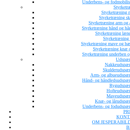
Underbens- og fodmobilis
Styrketr
Styrketræning 
Styrketræning sk
Styrketræning arm og 
Styrketræning hånd og hå
Styrketræning læn
Styrketræning 
Styrketræning mave og b
Styrketræning knæ o
Styrketræning underben o
Udspæn
Nakkeudspæ
Skulderudspæ
Arm- og albueudspæ
Hånd- og håndledsudspæ
Rygudspæ
Hofteudspæ
Maveudspæn
Knæ- og lårudspæ
Underbens- og fodudspæ
PR
KONT
OM JESPERABIL
B