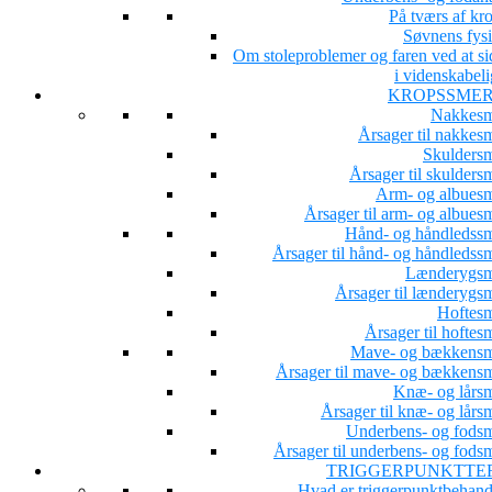
På tværs af kr
Søvnens fysi
Om stoleproblemer og faren ved at si
i videnskabeli
KROPSSME
Nakkesm
Årsager til nakkesm
Skuldersm
Årsager til skulders
Arm- og albuesm
Årsager til arm- og albues
Hånd- og håndledssm
Årsager til hånd- og håndledssm
Lænderygsm
Årsager til lænderygsm
Hoftesm
Årsager til hoftes
Mave- og bækkensm
Årsager til mave- og bækkensm
Knæ- og lårsm
Årsager til knæ- og lårs
Underbens- og fodsm
Årsager til underbens- og fodsm
TRIGGERPUNKTTE
Hvad er triggerpunktbehand