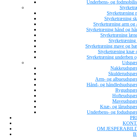
Underbens- og fodmobilis
Styrketr
Styrketræning 
Styrketræning sk
Styrketræning arm og 
Styrketræning hånd og hå
Styrketræning læn
Styrketræning 
Styrketræning mave og b
Styrketræning knæ o
Styrketræning underben o
Udspæn
Nakkeudspæ
Skulderudspæ
Arm- og albueudspæ
Hånd- og håndledsudspæ
Rygudspæ
Hofteudspæ
Maveudspæn
Knæ- og lårudspæ
Underbens- og fodudspæ
PR
KONT
OM JESPERABIL
B