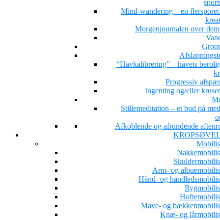
sport
Mind-wandering – en flersporet s
kreat
Morgenjournalen over dem 
Van
Grou
Afslapningst
“Havkalibrering” – havets beroli
kr
Progressiv afspæ
Ingenting og/eller kruse
Me
Stillemeditation – et bud på med
o
Afkoblende og afrundende aftenru
KROPSØVE
Mobilis
Nakkemobilis
Skuldermobilis
Arm- og albuemobilis
Hånd- og håndledsmobilis
Rygmobilis
Hoftemobilis
Mave- og bækkenmobilis
Knæ- og lårmobilis