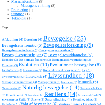
Massageforskning
(9)
Massagens virkning
(8)
Prioritering
(1)
Sundhed
(1)
Teknologi
(1)
Tags
Bevægelse
(25)
Afslapning
(4)
Berøring
(4)
Bevægelsesforskning
(9)
Bevægelsens fremtid
(5)
Bevægelse som forførelse
(3)
Bevægelsesperspektiver
(3)
Bevægelsesprincipper
(7)
Bevægelsesuddannelse
(5)
Dannelse
(3)
Det normale åndedræt
(3)
Diafragmatisk vejrtrækning
(3)
Evolution
(10)
Evolutionær bevægelse
(8)
Ernæring
(3)
Færdigheder
(3)
Konstruktion af bevægelse
(3)
Leg
(3)
Konsekvenser
(2)
Livssundhed
(18)
Livspraksis
(4)
Livsforebyggelse
(2)
Motorik
(6)
Massage som profession
(3)
Massageterapi
(3)
Motivation
(2)
Naturlig bevægelse
(14)
Naturdannelse
(2)
Personlig udvikling
Resiliens
(14)
(2)
Personlig vækst
(2)
Potentialer
(2)
Selvansvarlighed
(2)
Smertelindring
(4)
Skills
(3)
Smerte
(3)
Teknik og idræt
(3)
Selvindsigt
(2)
Valg af bevægelse
(6)
Vejrtrækningens fysiologi
(4)
Undgåelse
(3)