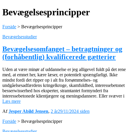
Bevægelsesprincipper
Forside
>
Bevægelsesprincipper
Bevægelsesstudier
Bevægelsesomfanget – betragtninger og
(forhåbentlig) kvalificerede gætterier
Uden at være minør af uddannelse er jeg alligevel fuldt på det rene
med, at emnet her, kære læser, er potentielt sprængfarligt. Ikke
mindst fordi det ripper op i alt fra forsømmelses- og
undgåelsesadfærdens kringelkroge, skamfuldhed, interessebetonet
besserwisserhed hos eksperter, stramtantet formynderi fra
interessebetonede klientjægere og meningsdannere. Eller svæver i
Læs mere
Af
Jesper Abild Jensen
,
2 år
29/11/2024
siden
Forside
>
Bevægelsesprincipper
Bevægelsesstudier