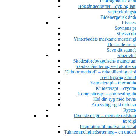
Diafragmatisk ånd
Boksåndedrættet – dyb og la
vejrtrækningst
Bioenergetisk ånd
Livsres
Søvnens pr
Stressredu
Vinterbadets markante mesterlig
De kolde brus
Savn dit sauna
Smertelin
Skadesforebyggelsens mange ans
Skadeshåndtering ved akutte sm
“2 hour method” – rehabilitering af 
med hyppig stimul
Varmeterapi – thermoth
Kuldeterapi – cryoth
Kontrastterapi – contrasting t
Hel din ryg med bevæ
Armsving og skuldersm
Rystet
Øverste etage – mentale redskab
færdig
Inspiration til motivationsstra
Taknemmelighedstræning – en under