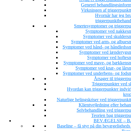
Generel behandlingsinform
Virkningen af triggerpunkt
Hvornår har jeg bru
triggerpunktbehand
Smertesymptomer og triggerpu
Symptomer ved nakkesm
Symptomer ved skuldersm
Symptomer ved arm- og albuesm
Symptomer ved hånd- og håndledssm
Symptomer ved lænderygsm
Symptomer ved hoftesm
Symptomer ved mave- og bækkensm
Symptomer ved knæ- og lårsm
Symptomer ved underbens- og fodsm
Årsager til triggerp
Triggerpunkter ved s
Hvordan kan triggerpunkter indvir
kro
Naturlige helingskriser ved triggerpunkt
Klientvejledning efter beha
Selvbehandling ved triggerpu
Teorien bag triggerpu
BEVÆGELSE – B
Baseline – få styr på din bevægeligheds