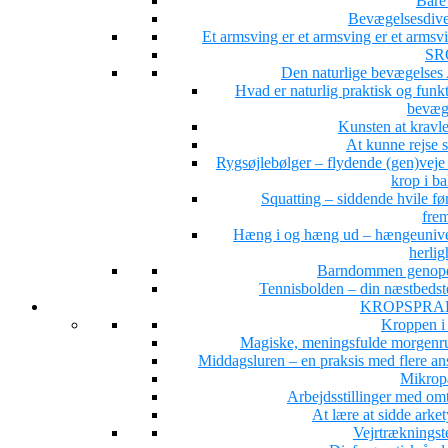
Bare 
Bevægelsesdiver
Et armsving er et armsving er et arms
SR
Den naturlige bevægelse
Hvad er naturlig praktisk og funk
bevæg
Kunsten at kravle
At kunne rejse 
Rygsøjlebølger – flydende (gen)veje 
krop i b
Squatting – siddende hvile fø
fre
Hæng i og hæng ud – hængeunive
herlig
Barndommen genop
Tennisbolden – din næstbedst
KROPSPRA
Kroppen i
Magiske, meningsfulde morgenru
Middagsluren – en praksis med flere ans
Mikrop
Arbejdsstillinger med om
At lære at sidde arke
Vejrtrækningst