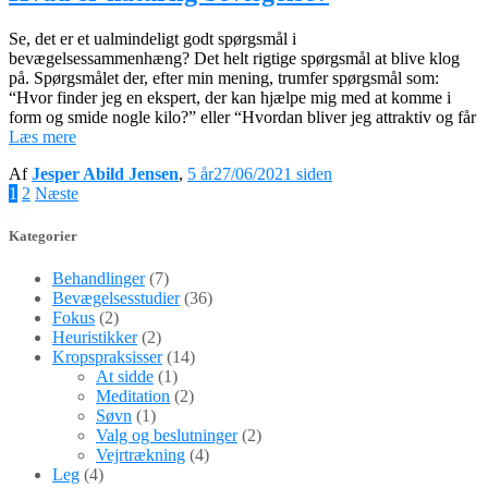
Se, det er et ualmindeligt godt spørgsmål i
bevægelsessammenhæng? Det helt rigtige spørgsmål at blive klog
på. Spørgsmålet der, efter min mening, trumfer spørgsmål som:
“Hvor finder jeg en ekspert, der kan hjælpe mig med at komme i
form og smide nogle kilo?” eller “Hvordan bliver jeg attraktiv og får
Læs mere
Af
Jesper Abild Jensen
,
5 år
27/06/2021
siden
Indlægsinddeling
1
2
Næste
Kategorier
Behandlinger
(7)
Bevægelsesstudier
(36)
Fokus
(2)
Heuristikker
(2)
Kropspraksisser
(14)
At sidde
(1)
Meditation
(2)
Søvn
(1)
Valg og beslutninger
(2)
Vejrtrækning
(4)
Leg
(4)