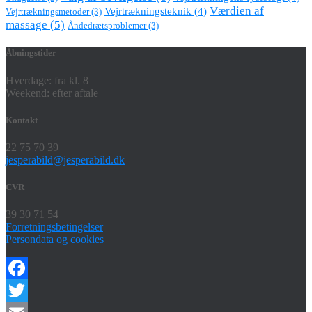
Værdien af
Vejrtrækningsteknik
(4)
Vejrtrækningsmetoder
(3)
massage
(5)
Åndedrætsproblemer
(3)
Åbningstider
Hverdage: fra kl. 8
Weekend: efter aftale
Kontakt
22 75 70 39
jesperabild@jesperabild.dk
CVR
39 30 71 54
Forretningsbetingelser
Persondata og cookies
Facebook