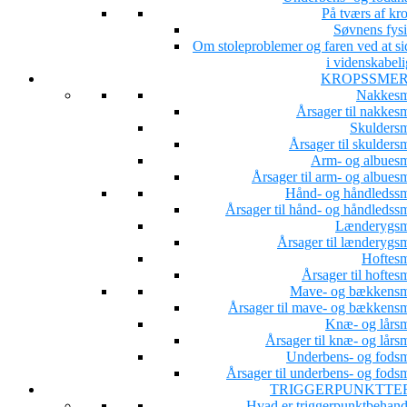
På tværs af kr
Søvnens fysi
Om stoleproblemer og faren ved at si
i videnskabeli
KROPSSME
Nakkesm
Årsager til nakkesm
Skuldersm
Årsager til skulders
Arm- og albuesm
Årsager til arm- og albues
Hånd- og håndledssm
Årsager til hånd- og håndledssm
Lænderygsm
Årsager til lænderygsm
Hoftesm
Årsager til hoftes
Mave- og bækkensm
Årsager til mave- og bækkensm
Knæ- og lårsm
Årsager til knæ- og lårs
Underbens- og fodsm
Årsager til underbens- og fodsm
TRIGGERPUNKTTE
Hvad er triggerpunktbehand