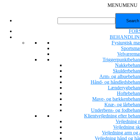
MENU
MENU
FOR
BEHANDLIN
Fysiurgisk ma
Sportsma
Velværema
Triggerpunktbehan
Nakkebehan
Skulderbehan
Arm- og albuebehan
Hånd- og håndledsbehan
Lænderygbehan
Hoftebehan
Mave- og bækkenbehan
Knæ- og lårbehan
Underbens- og fodbehan
Klientvejledning efter beha
Vejledning 
Vejledning sk
Vejledning arm og 
Vejledning hånd og hå