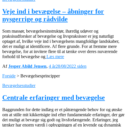
Veje ind i bevægelse – åbninger for
nysgerrige og rådvilde
Som massør, bevægelsesinstruktør, ihærdig udøver og
praksisudforsker af bevægelse og livspraksisser er jeg naturligt
optaget af, hvilke veje ind i bevægelsens mangfoldige landskaber,
det er muligt at identificere. Af flere grunde. For at fremme mere
bevægelse, for at invitere flere til at tænke over deres nuværende
forhold til bevægelse og
Læs mere
Af
Jesper Abild Jensen
,
4 år
28/08/2022
siden
Forside
>
Bevægelsesprincipper
Bevægelsesstudier
Centrale erfaringer med bevægelse
Baggrunden for dette indlæg er et påtrængende behov for og ønske
om at stille mit kikkertsigte ind efter fundamentale erfaringer, der gør
det muligt at bevæge sig godt og livsforlængende. Erfaringer, jeg
tænker har enorm værdi i opbygningen af en levende og dynamisk