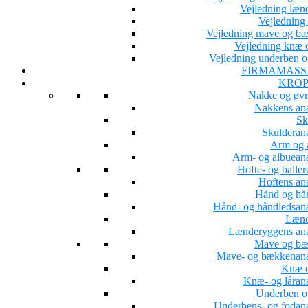
Vejledning læn
Vejledning 
Vejledning mave og b
Vejledning knæ o
Vejledning underben o
FIRMAMASS
KROP
Nakke og øvr
Nakkens an
Sk
Skulderan
Arm og 
Arm- og albuean
Hofte- og baller
Hoftens an
Hånd og hå
Hånd- og håndledsan
Lænd
Lænderyggens an
Mave og b
Mave- og bækkenan
Knæ o
Knæ- og låran
Underben o
Underbens- og fodan