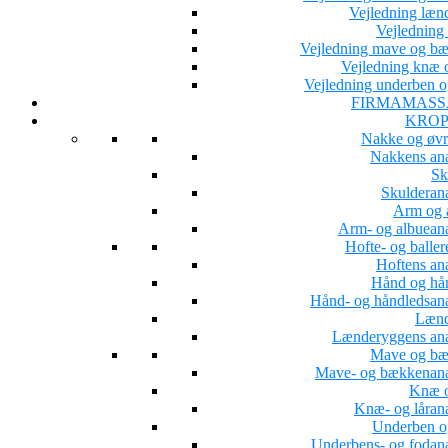
Vejledning læn
Vejledning 
Vejledning mave og b
Vejledning knæ o
Vejledning underben o
FIRMAMASS
KROP
Nakke og øvr
Nakkens an
Sk
Skulderan
Arm og 
Arm- og albuean
Hofte- og baller
Hoftens an
Hånd og hå
Hånd- og håndledsan
Lænd
Lænderyggens an
Mave og b
Mave- og bækkenan
Knæ o
Knæ- og låran
Underben o
Underbens- og fodan