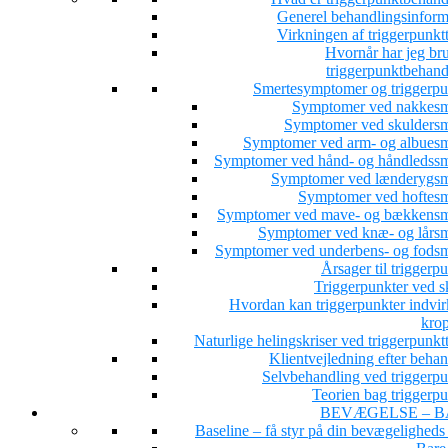
Generel behandlingsinform
Virkningen af triggerpunkt
Hvornår har jeg bru
triggerpunktbehand
Smertesymptomer og triggerpu
Symptomer ved nakkesm
Symptomer ved skuldersm
Symptomer ved arm- og albuesm
Symptomer ved hånd- og håndledssm
Symptomer ved lænderygsm
Symptomer ved hoftesm
Symptomer ved mave- og bækkensm
Symptomer ved knæ- og lårsm
Symptomer ved underbens- og fodsm
Årsager til triggerp
Triggerpunkter ved s
Hvordan kan triggerpunkter indvir
kro
Naturlige helingskriser ved triggerpunkt
Klientvejledning efter beha
Selvbehandling ved triggerpu
Teorien bag triggerpu
BEVÆGELSE – B
Baseline – få styr på din bevægeligheds