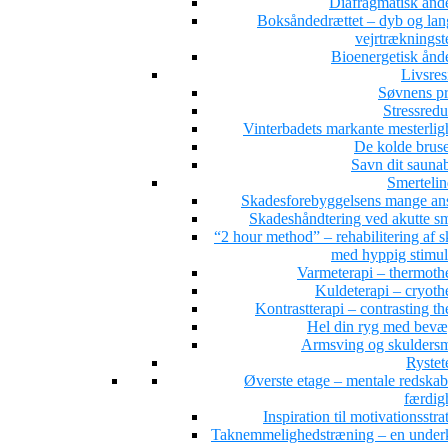
Diafragmatisk ånd
Boksåndedrættet – dyb og la
vejrtrækningst
Bioenergetisk ånd
Livsres
Søvnens pr
Stressredu
Vinterbadets markante mesterlig
De kolde brus
Savn dit sauna
Smertelin
Skadesforebyggelsens mange ans
Skadeshåndtering ved akutte sm
“2 hour method” – rehabilitering af 
med hyppig stimul
Varmeterapi – thermoth
Kuldeterapi – cryoth
Kontrastterapi – contrasting t
Hel din ryg med bevæ
Armsving og skuldersm
Rystet
Øverste etage – mentale redskab
færdig
Inspiration til motivationsstra
Taknemmelighedstræning – en under