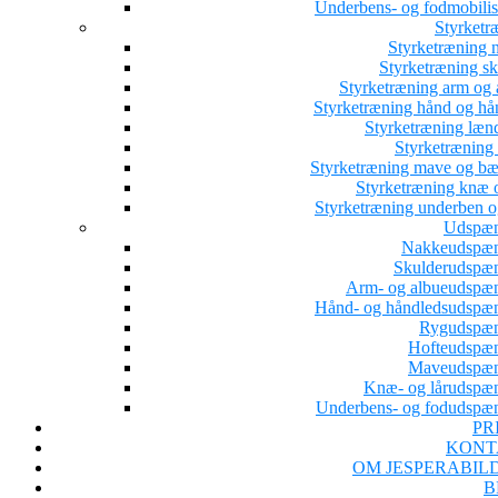
Underbens- og fodmobilis
Styrketr
Styrketræning 
Styrketræning sk
Styrketræning arm og 
Styrketræning hånd og hå
Styrketræning læn
Styrketræning 
Styrketræning mave og b
Styrketræning knæ o
Styrketræning underben o
Udspæn
Nakkeudspæ
Skulderudspæ
Arm- og albueudspæ
Hånd- og håndledsudspæ
Rygudspæ
Hofteudspæ
Maveudspæn
Knæ- og lårudspæ
Underbens- og fodudspæ
PR
KONT
OM JESPERABIL
B