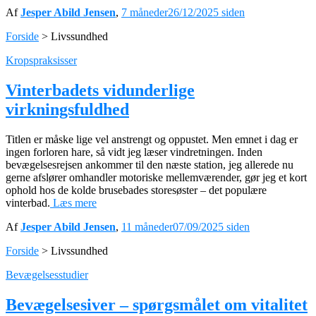
Af
Jesper Abild Jensen
,
7 måneder
26/12/2025
siden
Forside
>
Livssundhed
Kropspraksisser
Vinterbadets vidunderlige
virkningsfuldhed
Titlen er måske lige vel anstrengt og oppustet. Men emnet i dag er
ingen forloren hare, så vidt jeg læser vindretningen. Inden
bevægelsesrejsen ankommer til den næste station, jeg allerede nu
gerne afslører omhandler motoriske mellemværender, gør jeg et kort
ophold hos de kolde brusebades storesøster – det populære
vinterbad.
Læs mere
Af
Jesper Abild Jensen
,
11 måneder
07/09/2025
siden
Forside
>
Livssundhed
Bevægelsesstudier
Bevægelsesiver – spørgsmålet om vitalitet