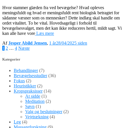
Hvor stammer glæden fra ved bevægelse? Hvad opleves
meningsfuldt og hvad er meningsfuldt rent biologisk betragtet for
sådanne væsner som os mennesker? Dette indlæg skal handle om
ordet vitalitet. To be vital. Hovedsageligt i forhold til
bevægelsesvalget, men det kan ikke reduceres hertil, mildt sagt. Vi
kan alle have vore
Læs mere
Af
Jesper Abild Jensen
,
1 år
28/04/2025
siden
Indlægsinddeling
1
2
…
4
Næste
Kategorier
Behandlinger
(7)
Bevægelsesstudier
(36)
Fokus
(2)
Heuristikker
(2)
Kropspraksisser
(14)
At sidde
(1)
Meditation
(2)
Søvn
(1)
Valg og beslutninger
(2)
Vejrtrækning
(4)
Leg
(4)
Massageforskning
(9)