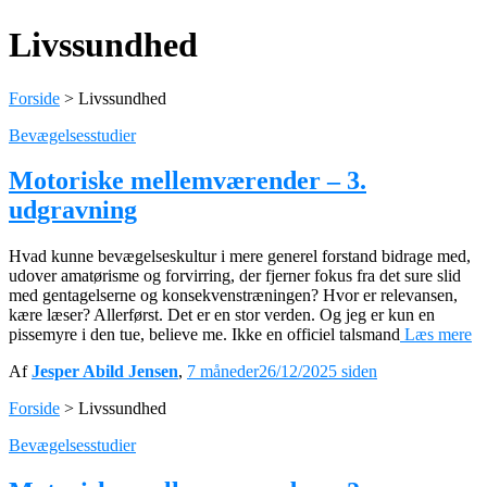
Livssundhed
Forside
>
Livssundhed
Bevægelsesstudier
Motoriske mellemværender – 3.
udgravning
Hvad kunne bevægelseskultur i mere generel forstand bidrage med,
udover amatørisme og forvirring, der fjerner fokus fra det sure slid
med gentagelserne og konsekvenstræningen? Hvor er relevansen,
kære læser? Allerførst. Det er en stor verden. Og jeg er kun en
pissemyre i den tue, believe me. Ikke en officiel talsmand
Læs mere
Af
Jesper Abild Jensen
,
7 måneder
26/12/2025
siden
Forside
>
Livssundhed
Bevægelsesstudier