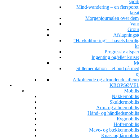
sport
Mind-wandering – en flersporet s
kreat
Morgenjournalen over dem 
Van
Grou
Afslapningst
“Havkalibrering” – havets beroli
kr
Progressiv afspæ
Ingenting og/eller kruse
Me
Stillemeditation – et bud på med
o
Afkoblende og afrundende aftenru
KROPSØVE
Mobilis
Nakkemobilis
Skuldermobilis
Arm- og albuemobilis
Hånd- og håndledsmobilis
Rygmobilis
Hoftemobilis
Mave- og bækkenmobilis
Knæ- og lårmobilis