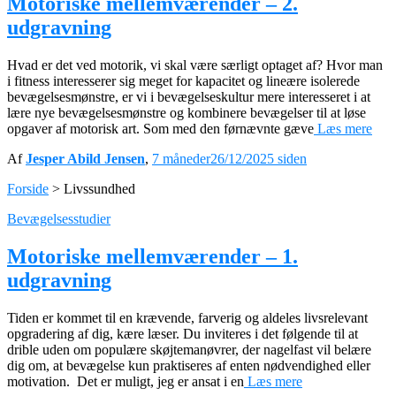
Motoriske mellemværender – 2.
udgravning
Hvad er det ved motorik, vi skal være særligt optaget af? Hvor man
i fitness interesserer sig meget for kapacitet og lineære isolerede
bevægelsesmønstre, er vi i bevægelseskultur mere interesseret i at
lære nye bevægelsesmønstre og kombinere bevægelser til at løse
opgaver af motorisk art. Som med den førnævnte gæve
Læs mere
Af
Jesper Abild Jensen
,
7 måneder
26/12/2025
siden
Forside
>
Livssundhed
Bevægelsesstudier
Motoriske mellemværender – 1.
udgravning
Tiden er kommet til en krævende, farverig og aldeles livsrelevant
opgradering af dig, kære læser. Du inviteres i det følgende til at
drible uden om populære skøjtemanøvrer, der nagelfast vil belære
dig om, at bevægelse kun praktiseres af enten nødvendighed eller
motivation. Det er muligt, jeg er ansat i en
Læs mere