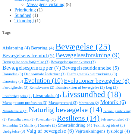
Massagens virkning
(8)
Prioritering
(1)
Sundhed
(1)
Teknologi
(1)
Tags
Bevægelse
(25)
Afslapning
(4)
Berøring
(4)
Bevægelsesforskning
(9)
Bevægelsens fremtid
(5)
Bevægelse som forførelse
(3)
Bevægelsesperspektiver
(3)
Bevægelsesprincipper
(7)
Bevægelsesuddannelse
(5)
Dannelse
(3)
Det normale åndedræt
(3)
Diafragmatisk vejrtrækning
(3)
Evolution
(10)
Evolutionær bevægelse
(8)
Ernæring
(3)
Færdigheder
(3)
Konstruktion af bevægelse
(3)
Leg
(3)
Konsekvenser
(2)
Livssundhed
(18)
Livspraksis
(4)
Livsforebyggelse
(2)
Motorik
(6)
Massage som profession
(3)
Massageterapi
(3)
Motivation
(2)
Naturlig bevægelse
(14)
Naturdannelse
(2)
Personlig udvikling
Resiliens
(14)
(2)
Personlig vækst
(2)
Potentialer
(2)
Selvansvarlighed
(2)
Smertelindring
(4)
Skills
(3)
Smerte
(3)
Teknik og idræt
(3)
Selvindsigt
(2)
Valg af bevægelse
(6)
Vejrtrækningens fysiologi
(4)
Undgåelse
(3)