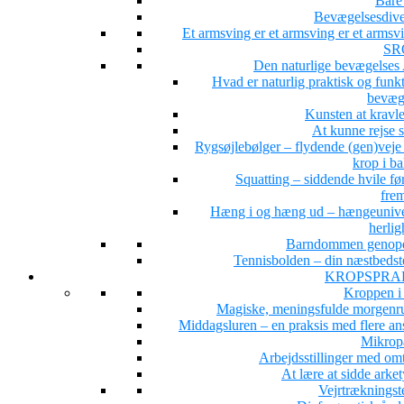
Bare 
Bevægelsesdiver
Et armsving er et armsving er et arms
SR
Den naturlige bevægelse
Hvad er naturlig praktisk og funk
bevæg
Kunsten at kravle
At kunne rejse 
Rygsøjlebølger – flydende (gen)veje 
krop i b
Squatting – siddende hvile fø
fre
Hæng i og hæng ud – hængeunive
herlig
Barndommen genop
Tennisbolden – din næstbedst
KROPSPRA
Kroppen i
Magiske, meningsfulde morgenru
Middagsluren – en praksis med flere ans
Mikrop
Arbejdsstillinger med om
At lære at sidde arke
Vejrtrækningst