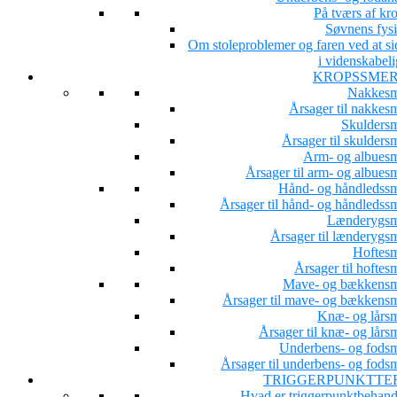
På tværs af kr
Søvnens fysi
Om stoleproblemer og faren ved at si
i videnskabeli
KROPSSME
Nakkesm
Årsager til nakkesm
Skuldersm
Årsager til skulders
Arm- og albuesm
Årsager til arm- og albues
Hånd- og håndledssm
Årsager til hånd- og håndledssm
Lænderygsm
Årsager til lænderygsm
Hoftesm
Årsager til hoftes
Mave- og bækkensm
Årsager til mave- og bækkensm
Knæ- og lårsm
Årsager til knæ- og lårs
Underbens- og fodsm
Årsager til underbens- og fodsm
TRIGGERPUNKTTE
Hvad er triggerpunktbehand