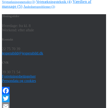
Værdien af
Vejrtrækningsteknik
(4)
Vejrtrækningsmetoder
(3)
massage
(5)
Åndedrætsproblemer
(3)
Åbningstider
Hverdage: fra kl. 8
Weekend: efter aftale
Kontakt
22 75 70 39
jesperabild@jesperabild.dk
CVR
39 30 71 54
Forretningsbetingelser
Persondata og cookies
Facebook
Twitter