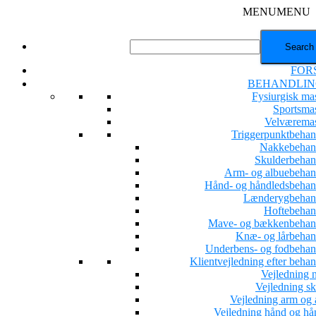
MENU
MENU
FOR
BEHANDLIN
Fysiurgisk ma
Sportsma
Velværema
Triggerpunktbehan
Nakkebehan
Skulderbehan
Arm- og albuebehan
Hånd- og håndledsbehan
Lænderygbehan
Hoftebehan
Mave- og bækkenbehan
Knæ- og lårbehan
Underbens- og fodbehan
Klientvejledning efter beha
Vejledning 
Vejledning sk
Vejledning arm og 
Vejledning hånd og hå