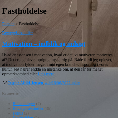
Fastholdelse
Forside
>
Fastholdelse
Bevægelsesstudier
Motivation – indblik og indsigt
Hvad er essensen i motivation, hvad er det, vi motiverer, motiveres
af? Det er jeg blevet oprigtigt nysgerrig på. Både fordi jeg oplever,
at motivation fylder meget i min egen branche, i sport og i vores
kultur. Jeg nærer endda en mistanke om, at den får for meget
opmærksomhed eller
Læs mere
Af
Jesper Abild Jensen
,
4 år
26/06/2022
siden
Kategorier
Behandlinger
(7)
Bevægelsesstudier
(36)
Fokus
(2)
Heuristikker
(2)