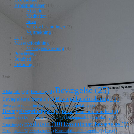
Kropspraksisser
(14)
At sidde
(1)
Meditation
(2)
Søvn
(1)
Valg og beslutninger
(2)
Vejrtrækning
(4)
Leg
(4)
Massageforskning
(9)
Massagens virkning
(8)
Prioritering
(1)
Sundhed
(1)
Teknologi
(1)
Tags
Bevægelse
(25)
Afslapning
(4)
Berøring
(4)
Bevægelsesforskning
(9)
Bevægelsens fremtid
(5)
Bevægelse som forførelse
(3)
Bevægelsesperspektiver
(3)
Bevægelsesprincipper
(7)
Bevægelsesuddannelse
(5)
Dannelse
(3)
Det normale åndedræt
(3)
Diafragmatisk vejrtrækning
(3)
Evolution
(10)
Evolutionær bevægelse
(8)
Ernæring
(3)
Færdigheder
(3)
Konstruktion af bevægelse
(3)
Leg
(3)
Konsekvenser
(2)