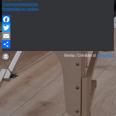
Forretningsbetingelser
Persondata og cookies
Facebook
Twitter
Email
Share
Hestia | Udviklet af
ThemeIsle