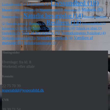
Livssundhed
(18)
Livspraksis
(4)
Livsforebyggelse
(2)
Motorik
(6)
Massage som profession
(3)
Massageterapi
(3)
Motivation
(2)
Naturlig bevægelse
(14)
Naturdannelse
(2)
Personlig udvikling
Resiliens
(14)
(2)
Personlig vækst
(2)
Potentialer
(2)
Selvansvarlighed
(2)
Smertelindring
(4)
Skills
(3)
Smerte
(3)
Teknik og idræt
(3)
Selvindsigt
(2)
Valg af bevægelse
(6)
Vejrtrækningens fysiologi
(4)
Undgåelse
(3)
Værdien af
Vejrtrækningsteknik
(4)
Vejrtrækningsmetoder
(3)
massage
(5)
Åndedrætsproblemer
(3)
Åbningstider
Hverdage: fra kl. 8
Weekend: efter aftale
Kontakt
22 75 70 39
jesperabild@jesperabild.dk
CVR
39 30 71 54