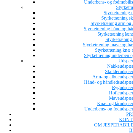
Underbens- og fodmobilis
Styrketr
Styrketræning 
Styrketræning sk
Styrketræning arm og 
Styrketræning hånd og hå
Styrketræning læn
Styrketræning 
Styrketræning mave og b
Styrketræning knæ o
Styrketræning underben o
Udspæn
Nakkeudspæ
Skulderudspæ
Arm- og albueudspæ
Hånd- og håndledsudspæ
Rygudspæ
Hofteudspæ
Maveudspæn
Knæ- og lårudspæ
Underbens- og fodudspæ
PR
KONT
OM JESPERABIL
B