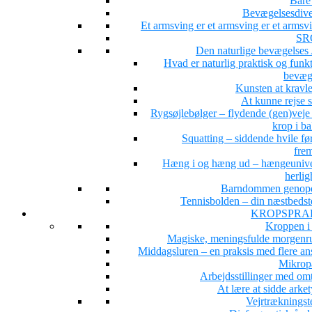
Bare 
Bevægelsesdiver
Et armsving er et armsving er et arms
SR
Den naturlige bevægelse
Hvad er naturlig praktisk og funk
bevæg
Kunsten at kravle
At kunne rejse 
Rygsøjlebølger – flydende (gen)veje 
krop i b
Squatting – siddende hvile fø
fre
Hæng i og hæng ud – hængeunive
herlig
Barndommen genop
Tennisbolden – din næstbedst
KROPSPRA
Kroppen i
Magiske, meningsfulde morgenru
Middagsluren – en praksis med flere ans
Mikrop
Arbejdsstillinger med om
At lære at sidde arke
Vejrtrækningst