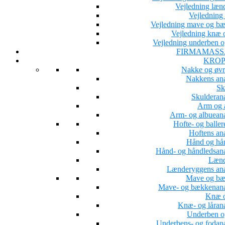
Vejledning læn
Vejledning 
Vejledning mave og b
Vejledning knæ o
Vejledning underben o
FIRMAMASS
KROP
Nakke og øvr
Nakkens an
Sk
Skulderan
Arm og 
Arm- og albuean
Hofte- og baller
Hoftens an
Hånd og hå
Hånd- og håndledsan
Lænd
Lænderyggens an
Mave og b
Mave- og bækkenan
Knæ o
Knæ- og låran
Underben o
Underbens- og fodan