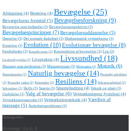
Bevægelse
(25)
Afslapning
(4)
Berøring
(4)
Bevægelsesforskning
(9)
Bevægelsens fremtid
(5)
Bevægelse som forførelse
(3)
Bevægelsesperspektiver
(3)
Bevægelsesprincipper
(7)
Bevægelsesuddannelse
(5)
Dannelse
(3)
Det normale åndedræt
(3)
Diafragmatisk vejrtrækning
(3)
Evolution
(10)
Evolutionær bevægelse
(8)
Ernæring
(3)
Færdigheder
(3)
Konstruktion af bevægelse
(3)
Leg
(3)
Konsekvenser
(2)
Livssundhed
(18)
Livspraksis
(4)
Livsforebyggelse
(2)
Motorik
(6)
Massage som profession
(3)
Massageterapi
(3)
Motivation
(2)
Naturlig bevægelse
(14)
Naturdannelse
(2)
Personlig udvikling
Resiliens
(14)
(2)
Personlig vækst
(2)
Potentialer
(2)
Selvansvarlighed
(2)
Smertelindring
(4)
Skills
(3)
Smerte
(3)
Teknik og idræt
(3)
Selvindsigt
(2)
Valg af bevægelse
(6)
Vejrtrækningens fysiologi
(4)
Undgåelse
(3)
Værdien af
Vejrtrækningsteknik
(4)
Vejrtrækningsmetoder
(3)
massage
(5)
Åndedrætsproblemer
(3)
Åbningstider
Hverdage: fra kl. 8