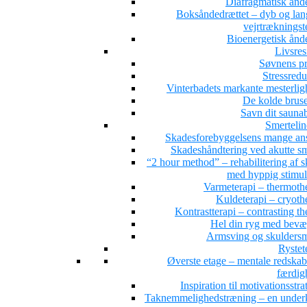
Diafragmatisk ånd
Boksåndedrættet – dyb og la
vejrtrækningst
Bioenergetisk ånd
Livsres
Søvnens pr
Stressredu
Vinterbadets markante mesterlig
De kolde brus
Savn dit sauna
Smertelin
Skadesforebyggelsens mange ans
Skadeshåndtering ved akutte sm
“2 hour method” – rehabilitering af 
med hyppig stimul
Varmeterapi – thermoth
Kuldeterapi – cryoth
Kontrastterapi – contrasting t
Hel din ryg med bevæ
Armsving og skuldersm
Rystet
Øverste etage – mentale redskab
færdig
Inspiration til motivationsstra
Taknemmelighedstræning – en under