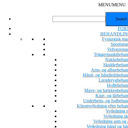
MENU
MENU
FOR
BEHANDLIN
Fysiurgisk ma
Sportsma
Velværema
Triggerpunktbehan
Nakkebehan
Skulderbehan
Arm- og albuebehan
Hånd- og håndledsbehan
Lænderygbehan
Hoftebehan
Mave- og bækkenbehan
Knæ- og lårbehan
Underbens- og fodbehan
Klientvejledning efter beha
Vejledning 
Vejledning sk
Vejledning arm og 
Vejledning hånd og hå