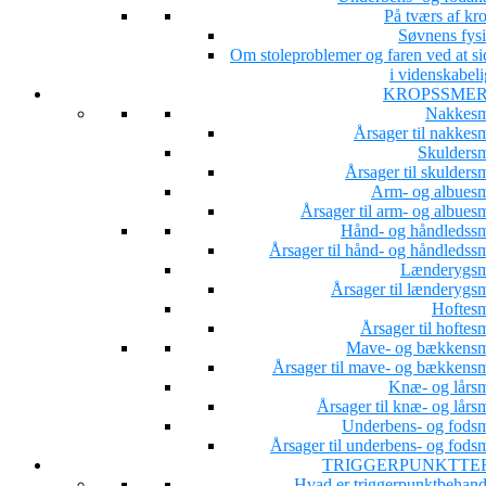
På tværs af kr
Søvnens fysi
Om stoleproblemer og faren ved at si
i videnskabeli
KROPSSME
Nakkesm
Årsager til nakkesm
Skuldersm
Årsager til skulders
Arm- og albuesm
Årsager til arm- og albues
Hånd- og håndledssm
Årsager til hånd- og håndledssm
Lænderygsm
Årsager til lænderygsm
Hoftesm
Årsager til hoftes
Mave- og bækkensm
Årsager til mave- og bækkensm
Knæ- og lårsm
Årsager til knæ- og lårs
Underbens- og fodsm
Årsager til underbens- og fodsm
TRIGGERPUNKTTE
Hvad er triggerpunktbehand