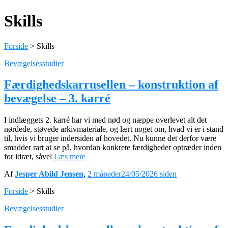
Skills
Forside
>
Skills
Bevægelsesstudier
Færdighedskarrusellen – konstruktion af
bevægelse – 3. karré
I indlæggets 2. karré har vi med nød og næppe overlevet alt det
nørdede, støvede arkivmateriale, og lært noget om, hvad vi er i stand
til, hvis vi bruger indersiden af hovedet. Nu kunne det derfor være
smadder rart at se på, hvordan konkrete færdigheder optræder inden
for idræt, såvel
Læs mere
Af
Jesper Abild Jensen
,
2 måneder
24/05/2026
siden
Forside
>
Skills
Bevægelsesstudier