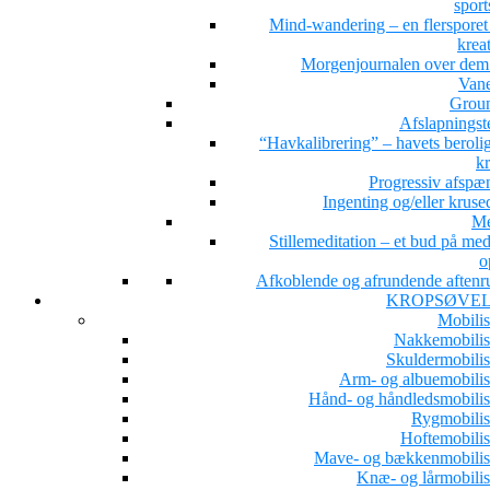
sport
Mind-wandering – en flersporet s
kreat
Morgenjournalen over dem 
Van
Grou
Afslapningst
“Havkalibrering” – havets beroli
kr
Progressiv afspæ
Ingenting og/eller kruse
Me
Stillemeditation – et bud på med
o
Afkoblende og afrundende aftenru
KROPSØVE
Mobilis
Nakkemobilis
Skuldermobilis
Arm- og albuemobilis
Hånd- og håndledsmobilis
Rygmobilis
Hoftemobilis
Mave- og bækkenmobilis
Knæ- og lårmobilis