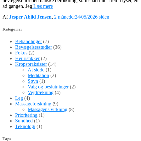
bevægelse for den danske befolkning, som snart titter frem i lyset, en
ad gangen. Jeg
Læs mere
Af
Jesper Abild Jensen
,
2 måneder
24/05/2026
siden
Kategorier
Behandlinger
(7)
Bevægelsesstudier
(36)
Fokus
(2)
Heuristikker
(2)
Kropspraksisser
(14)
At sidde
(1)
Meditation
(2)
Søvn
(1)
Valg og beslutninger
(2)
Vejrtrækning
(4)
Leg
(4)
Massageforskning
(9)
Massagens virkning
(8)
Prioritering
(1)
Sundhed
(1)
Teknologi
(1)
Tags