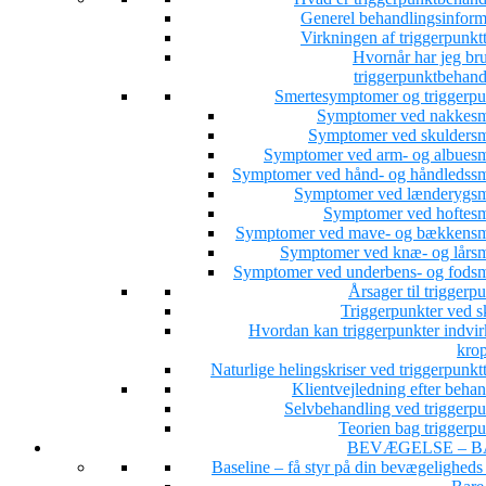
Generel behandlingsinform
Virkningen af triggerpunkt
Hvornår har jeg bru
triggerpunktbehand
Smertesymptomer og triggerpu
Symptomer ved nakkesm
Symptomer ved skuldersm
Symptomer ved arm- og albuesm
Symptomer ved hånd- og håndledssm
Symptomer ved lænderygsm
Symptomer ved hoftesm
Symptomer ved mave- og bækkensm
Symptomer ved knæ- og lårsm
Symptomer ved underbens- og fodsm
Årsager til triggerp
Triggerpunkter ved s
Hvordan kan triggerpunkter indvir
kro
Naturlige helingskriser ved triggerpunkt
Klientvejledning efter beha
Selvbehandling ved triggerpu
Teorien bag triggerpu
BEVÆGELSE – B
Baseline – få styr på din bevægeligheds