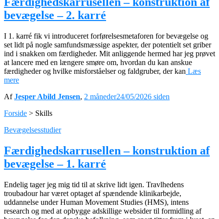
Færdighedskarrusellen – konstruktion af
bevægelse – 2. karré
I 1. karré fik vi introduceret forførelsesmetaforen for bevægelse og
set lidt på nogle samfundsmæssige aspekter, der potentielt set griber
ind i snakken om færdigheder. Mit anliggende hermed har jeg prøvet
at lancere med en længere smøre om, hvordan du kan anskue
færdigheder og hvilke misforståelser og faldgruber, der kan
Læs
mere
Af
Jesper Abild Jensen
,
2 måneder
24/05/2026
siden
Forside
>
Skills
Bevægelsesstudier
Færdighedskarrusellen – konstruktion af
bevægelse – 1. karré
Endelig tager jeg mig tid til at skrive lidt igen. Travlhedens
troubadour har været optaget af spændende klinikarbejde,
uddannelse under Human Movement Studies (HMS), intens
research og med at opbygge adskillige websider til formidling af