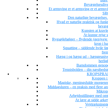
Bare 
Bevægelsesdiver
Et armsving er et armsving er et arms
SR
Den naturlige bevægelse
Hvad er naturlig praktisk og funk
bevæg
Kunsten at kravle
At kunne rejse 
Rygsøjlebølger – flydende (gen)veje 
krop i b
Squatting – siddende hvile fø
fre
Hæng i og hæng ud – hængeunive
herlig
Barndommen genop
Tennisbolden – din næstbedst
KROPSPRA
Kroppen i
Magiske, meningsfulde morgenru
Middagsluren – en praksis med flere ans
Mikrop
Arbejdsstillinger med om
At lære at sidde arke
Vejrtrækningst