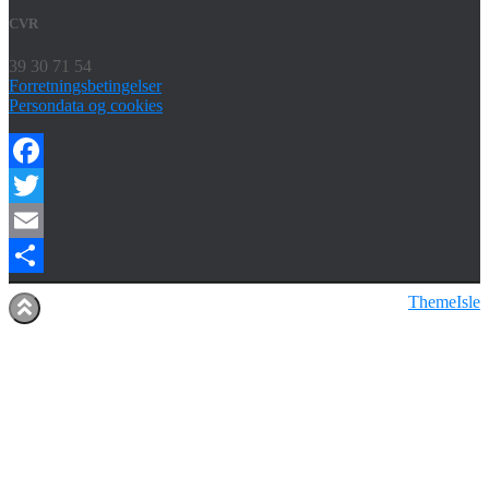
CVR
39 30 71 54
Forretningsbetingelser
Persondata og cookies
Facebook
Twitter
Email
Share
Hestia | Udviklet af
ThemeIsle