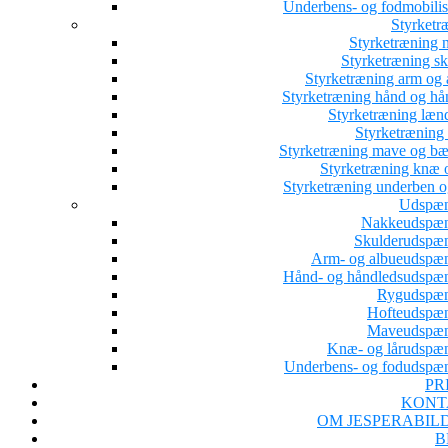
Underbens- og fodmobilis
Styrketr
Styrketræning 
Styrketræning sk
Styrketræning arm og 
Styrketræning hånd og hå
Styrketræning læn
Styrketræning 
Styrketræning mave og b
Styrketræning knæ o
Styrketræning underben o
Udspæn
Nakkeudspæ
Skulderudspæ
Arm- og albueudspæ
Hånd- og håndledsudspæ
Rygudspæ
Hofteudspæ
Maveudspæn
Knæ- og lårudspæ
Underbens- og fodudspæ
PR
KONT
OM JESPERABIL
B