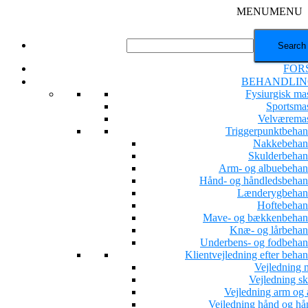
MENU
MENU
FOR
BEHANDLIN
Fysiurgisk ma
Sportsma
Velværema
Triggerpunktbehan
Nakkebehan
Skulderbehan
Arm- og albuebehan
Hånd- og håndledsbehan
Lænderygbehan
Hoftebehan
Mave- og bækkenbehan
Knæ- og lårbehan
Underbens- og fodbehan
Klientvejledning efter beha
Vejledning 
Vejledning sk
Vejledning arm og 
Vejledning hånd og hå