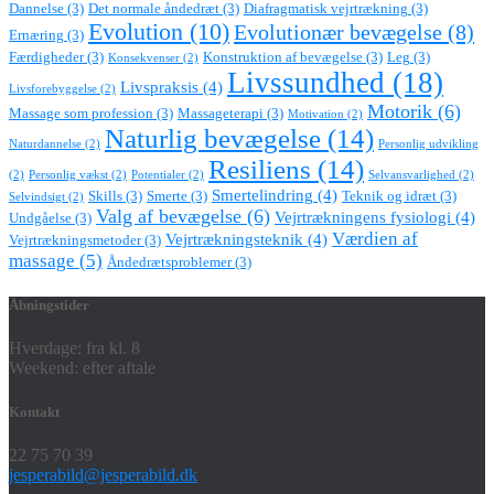
Dannelse
(3)
Det normale åndedræt
(3)
Diafragmatisk vejrtrækning
(3)
Evolution
(10)
Evolutionær bevægelse
(8)
Ernæring
(3)
Færdigheder
(3)
Konstruktion af bevægelse
(3)
Leg
(3)
Konsekvenser
(2)
Livssundhed
(18)
Livspraksis
(4)
Livsforebyggelse
(2)
Motorik
(6)
Massage som profession
(3)
Massageterapi
(3)
Motivation
(2)
Naturlig bevægelse
(14)
Naturdannelse
(2)
Personlig udvikling
Resiliens
(14)
(2)
Personlig vækst
(2)
Potentialer
(2)
Selvansvarlighed
(2)
Smertelindring
(4)
Skills
(3)
Smerte
(3)
Teknik og idræt
(3)
Selvindsigt
(2)
Valg af bevægelse
(6)
Vejrtrækningens fysiologi
(4)
Undgåelse
(3)
Værdien af
Vejrtrækningsteknik
(4)
Vejrtrækningsmetoder
(3)
massage
(5)
Åndedrætsproblemer
(3)
Åbningstider
Hverdage: fra kl. 8
Weekend: efter aftale
Kontakt
22 75 70 39
jesperabild@jesperabild.dk