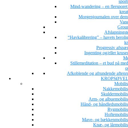
sport
Mind-wandering – en flersporet s
kreat
Morgenjournalen over dem 
Van
Grou
Afslapningst
“Havkalibrering” – havets beroli
kr
Progressiv afspæ
Ingenting og/eller kruse
Me
Stillemeditation – et bud på med
o
Afkoblende og afrundende aftenru
KROPSØVE
Mobilis
Nakkemobilis
Skuldermobilis
Arm- og albuemobilis
Hånd- og håndledsmobilis
Rygmobilis
Hoftemobilis
Mave- og bækkenmobilis
Knæ- og lårmobilis