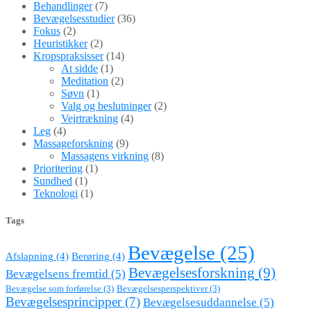
Behandlinger
(7)
Bevægelsesstudier
(36)
Fokus
(2)
Heuristikker
(2)
Kropspraksisser
(14)
At sidde
(1)
Meditation
(2)
Søvn
(1)
Valg og beslutninger
(2)
Vejrtrækning
(4)
Leg
(4)
Massageforskning
(9)
Massagens virkning
(8)
Prioritering
(1)
Sundhed
(1)
Teknologi
(1)
Tags
Bevægelse
(25)
Afslapning
(4)
Berøring
(4)
Bevægelsesforskning
(9)
Bevægelsens fremtid
(5)
Bevægelse som forførelse
(3)
Bevægelsesperspektiver
(3)
Bevægelsesprincipper
(7)
Bevægelsesuddannelse
(5)