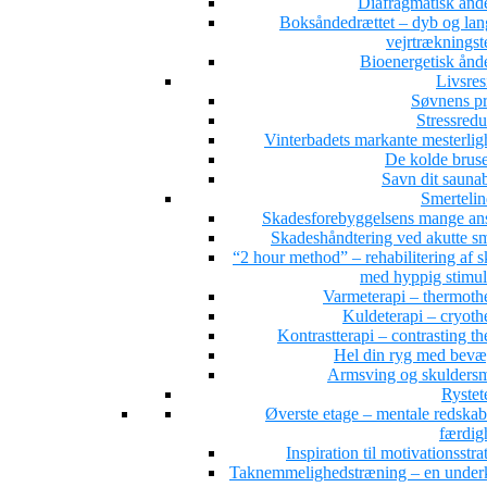
Diafragmatisk ånd
Boksåndedrættet – dyb og la
vejrtrækningst
Bioenergetisk ånd
Livsres
Søvnens pr
Stressredu
Vinterbadets markante mesterlig
De kolde brus
Savn dit sauna
Smertelin
Skadesforebyggelsens mange ans
Skadeshåndtering ved akutte sm
“2 hour method” – rehabilitering af 
med hyppig stimul
Varmeterapi – thermoth
Kuldeterapi – cryoth
Kontrastterapi – contrasting t
Hel din ryg med bevæ
Armsving og skuldersm
Rystet
Øverste etage – mentale redskab
færdig
Inspiration til motivationsstra
Taknemmelighedstræning – en under