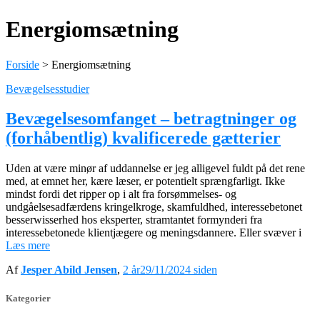
Energiomsætning
Forside
>
Energiomsætning
Bevægelsesstudier
Bevægelsesomfanget – betragtninger og
(forhåbentlig) kvalificerede gætterier
Uden at være minør af uddannelse er jeg alligevel fuldt på det rene
med, at emnet her, kære læser, er potentielt sprængfarligt. Ikke
mindst fordi det ripper op i alt fra forsømmelses- og
undgåelsesadfærdens kringelkroge, skamfuldhed, interessebetonet
besserwisserhed hos eksperter, stramtantet formynderi fra
interessebetonede klientjægere og meningsdannere. Eller svæver i
Læs mere
Af
Jesper Abild Jensen
,
2 år
29/11/2024
siden
Kategorier