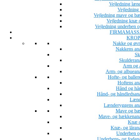
Vejledning læn
Vejledning 
Vejledning mave og b
Vejledning knæ o
Vejledning underben o
FIRMAMASS
KROP
Nakke og øvr
Nakkens an
Sk
Skulderan
Arm og 
Arm- og albuean
Hofte- og baller
Hoftens an
Hånd og hå
Hånd- og håndledsan
Lænd
Lænderyggens an
Mave og b
Mave- og bækkenan
Knæ o
Knæ- og låran
Underben o
Underbens- og fodan