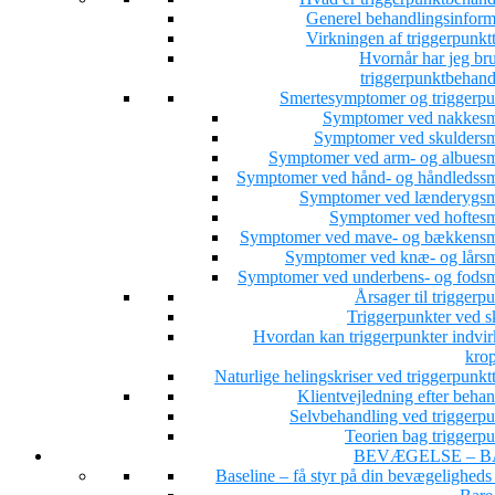
Generel behandlingsinform
Virkningen af triggerpunkt
Hvornår har jeg bru
triggerpunktbehand
Smertesymptomer og triggerpu
Symptomer ved nakkesm
Symptomer ved skuldersm
Symptomer ved arm- og albuesm
Symptomer ved hånd- og håndledssm
Symptomer ved lænderygsm
Symptomer ved hoftesm
Symptomer ved mave- og bækkensm
Symptomer ved knæ- og lårsm
Symptomer ved underbens- og fodsm
Årsager til triggerp
Triggerpunkter ved s
Hvordan kan triggerpunkter indvir
kro
Naturlige helingskriser ved triggerpunkt
Klientvejledning efter beha
Selvbehandling ved triggerpu
Teorien bag triggerpu
BEVÆGELSE – B
Baseline – få styr på din bevægeligheds