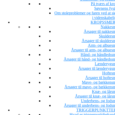
På tværs af kr
Søvnens fysi
Om stoleproblemer og faren ved at si
i videnskabeli
KROPSSME
Nakkesm
Årsager til nakkesm
Skuldersm
Årsager til skulders
Arm- og albuesm
Årsager til arm- og albues
Hånd- og håndledssm
Årsager til hånd- og håndledssm
Lænderygsm
Årsager til lænderygsm
Hoftesm
Årsager til hoftes
Mave- og bækkensm
Årsager til mave- og bækkensm
Knæ- og lårsm
Årsager til knæ- og lårs
Underbens- og fodsm
Årsager til underbens- og fodsm
TRIGGERPUNKTTE
Hvad er triggerpunktbehand