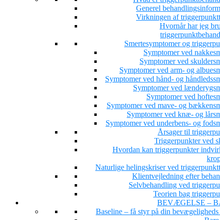
Generel behandlingsinform
Virkningen af triggerpunkt
Hvornår har jeg bru
triggerpunktbehand
Smertesymptomer og triggerpu
Symptomer ved nakkesm
Symptomer ved skuldersm
Symptomer ved arm- og albuesm
Symptomer ved hånd- og håndledssm
Symptomer ved lænderygsm
Symptomer ved hoftesm
Symptomer ved mave- og bækkensm
Symptomer ved knæ- og lårsm
Symptomer ved underbens- og fodsm
Årsager til triggerp
Triggerpunkter ved s
Hvordan kan triggerpunkter indvir
kro
Naturlige helingskriser ved triggerpunkt
Klientvejledning efter beha
Selvbehandling ved triggerpu
Teorien bag triggerpu
BEVÆGELSE – B
Baseline – få styr på din bevægeligheds