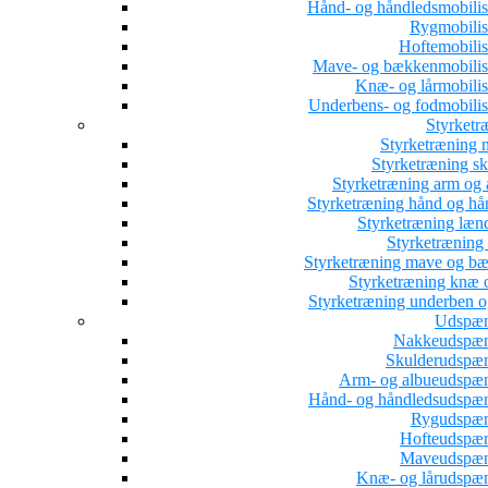
Hånd- og håndledsmobilis
Rygmobilis
Hoftemobilis
Mave- og bækkenmobilis
Knæ- og lårmobilis
Underbens- og fodmobilis
Styrketr
Styrketræning 
Styrketræning sk
Styrketræning arm og 
Styrketræning hånd og hå
Styrketræning læn
Styrketræning 
Styrketræning mave og b
Styrketræning knæ o
Styrketræning underben o
Udspæn
Nakkeudspæ
Skulderudspæ
Arm- og albueudspæ
Hånd- og håndledsudspæ
Rygudspæ
Hofteudspæ
Maveudspæn
Knæ- og lårudspæ