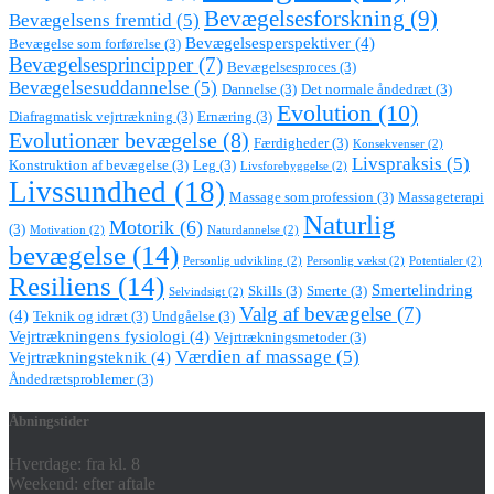
Bevægelsesforskning
(9)
Bevægelsens fremtid
(5)
Bevægelsesperspektiver
(4)
Bevægelse som forførelse
(3)
Bevægelsesprincipper
(7)
Bevægelsesproces
(3)
Bevægelsesuddannelse
(5)
Dannelse
(3)
Det normale åndedræt
(3)
Evolution
(10)
Diafragmatisk vejrtrækning
(3)
Ernæring
(3)
Evolutionær bevægelse
(8)
Færdigheder
(3)
Konsekvenser
(2)
Livspraksis
(5)
Konstruktion af bevægelse
(3)
Leg
(3)
Livsforebyggelse
(2)
Livssundhed
(18)
Massage som profession
(3)
Massageterapi
Naturlig
Motorik
(6)
(3)
Motivation
(2)
Naturdannelse
(2)
bevægelse
(14)
Personlig udvikling
(2)
Personlig vækst
(2)
Potentialer
(2)
Resiliens
(14)
Smertelindring
Skills
(3)
Smerte
(3)
Selvindsigt
(2)
Valg af bevægelse
(7)
(4)
Teknik og idræt
(3)
Undgåelse
(3)
Vejrtrækningens fysiologi
(4)
Vejrtrækningsmetoder
(3)
Værdien af massage
(5)
Vejrtrækningsteknik
(4)
Åndedrætsproblemer
(3)
Åbningstider
Hverdage: fra kl. 8
Weekend: efter aftale