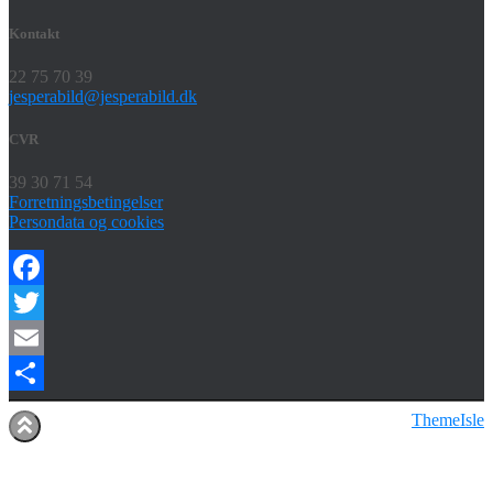
Kontakt
22 75 70 39
jesperabild@jesperabild.dk
CVR
39 30 71 54
Forretningsbetingelser
Persondata og cookies
Facebook
Twitter
Email
Share
Hestia | Udviklet af
ThemeIsle