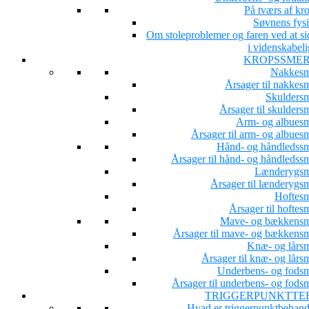
På tværs af kr
Søvnens fysi
Om stoleproblemer og faren ved at si
i videnskabeli
KROPSSME
Nakkesm
Årsager til nakkesm
Skuldersm
Årsager til skulders
Arm- og albuesm
Årsager til arm- og albues
Hånd- og håndledssm
Årsager til hånd- og håndledssm
Lænderygsm
Årsager til lænderygsm
Hoftesm
Årsager til hoftes
Mave- og bækkensm
Årsager til mave- og bækkensm
Knæ- og lårsm
Årsager til knæ- og lårs
Underbens- og fodsm
Årsager til underbens- og fodsm
TRIGGERPUNKTTE
Hvad er triggerpunktbehand