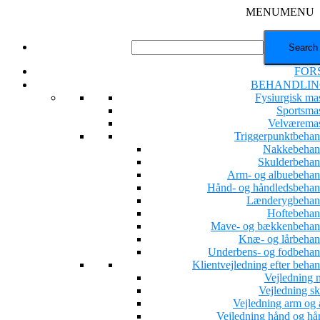
MENU
MENU
FOR
BEHANDLIN
Fysiurgisk ma
Sportsma
Velværema
Triggerpunktbehan
Nakkebehan
Skulderbehan
Arm- og albuebehan
Hånd- og håndledsbehan
Lænderygbehan
Hoftebehan
Mave- og bækkenbehan
Knæ- og lårbehan
Underbens- og fodbehan
Klientvejledning efter beha
Vejledning 
Vejledning sk
Vejledning arm og 
Vejledning hånd og hå