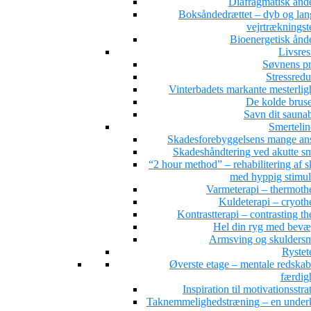
Diafragmatisk ånd
Boksåndedrættet – dyb og la
vejrtrækningst
Bioenergetisk ånd
Livsres
Søvnens pr
Stressredu
Vinterbadets markante mesterlig
De kolde brus
Savn dit sauna
Smertelin
Skadesforebyggelsens mange ans
Skadeshåndtering ved akutte sm
“2 hour method” – rehabilitering af 
med hyppig stimul
Varmeterapi – thermoth
Kuldeterapi – cryoth
Kontrastterapi – contrasting t
Hel din ryg med bevæ
Armsving og skuldersm
Rystet
Øverste etage – mentale redskab
færdig
Inspiration til motivationsstra
Taknemmelighedstræning – en under