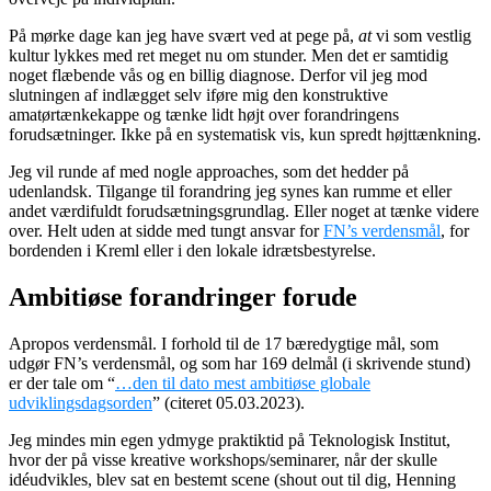
På mørke dage kan jeg have svært ved at pege på,
at
vi som vestlig
kultur lykkes med ret meget nu om stunder. Men det er samtidig
noget flæbende vås og en billig diagnose. Derfor vil jeg mod
slutningen af indlægget selv iføre mig den konstruktive
amatørtænkekappe og tænke lidt højt over forandringens
forudsætninger. Ikke på en systematisk vis, kun spredt højttænkning.
Jeg vil runde af med nogle approaches, som det hedder på
udenlandsk. Tilgange til forandring jeg synes kan rumme et eller
andet værdifuldt forudsætningsgrundlag. Eller noget at tænke videre
over. Helt uden at sidde med tungt ansvar for
FN’s verdensmål
, for
bordenden i Kreml eller i den lokale idrætsbestyrelse.
Ambitiøse forandringer forude
Apropos verdensmål. I forhold til de 17 bæredygtige mål, som
udgør FN’s verdensmål, og som har 169 delmål (i skrivende stund)
er der tale om “
…den til dato mest ambitiøse globale
udviklingsdagsorden
” (citeret 05.03.2023).
Jeg mindes min egen ydmyge praktiktid på Teknologisk Institut,
hvor der på visse kreative workshops/seminarer, når der skulle
idéudvikles, blev sat en bestemt scene (shout out til dig, Henning