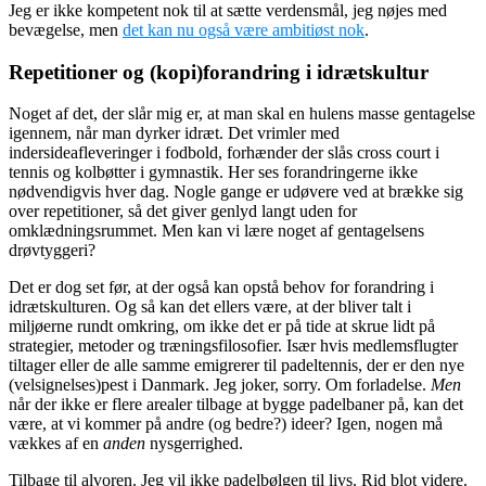
Jeg er ikke kompetent nok til at sætte verdensmål, jeg nøjes med
bevægelse, men
det kan nu også være ambitiøst nok
.
Repetitioner og (kopi)forandring i idrætskultur
Noget af det, der slår mig er, at man skal en hulens masse gentagelse
igennem, når man dyrker idræt. Det vrimler med
indersideafleveringer i fodbold, forhænder der slås cross court i
tennis og kolbøtter i gymnastik. Her ses forandringerne ikke
nødvendigvis hver dag. Nogle gange er udøvere ved at brække sig
over repetitioner, så det giver genlyd langt uden for
omklædningsrummet. Men kan vi lære noget af gentagelsens
drøvtyggeri?
Det er dog set før, at der også kan opstå behov for forandring i
idrætskulturen. Og så kan det ellers være, at der bliver talt i
miljøerne rundt omkring, om ikke det er på tide at skrue lidt på
strategier, metoder og træningsfilosofier. Især hvis medlemsflugter
tiltager eller de alle samme emigrerer til padeltennis, der er den nye
(velsignelses)pest i Danmark. Jeg joker, sorry. Om forladelse.
Men
når der ikke er flere arealer tilbage at bygge padelbaner på, kan det
være, at vi kommer på andre (og bedre?) ideer? Igen, nogen må
vækkes af en
anden
nysgerrighed.
Tilbage til alvoren. Jeg vil ikke padelbølgen til livs. Rid blot videre.