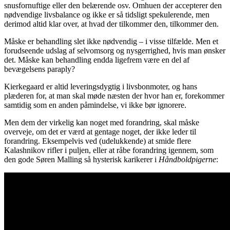
snusfornuftige eller den belærende osv. Omhuen der accepterer den
nødvendige livsbalance og ikke er så tidsligt spekulerende, men
derimod altid klar over, at hvad der tilkommer den, tilkommer den.
Måske er behandling slet ikke nødvendig – i visse tilfælde. Men et
forudseende udslag af selvomsorg og nysgerrighed, hvis man ønsker
det. Måske kan behandling endda ligefrem være en del af
bevægelsens paraply?
Kierkegaard er altid leveringsdygtig i livsbonmoter, og hans
plæderen for, at man skal møde næsten der hvor han er, forekommer
samtidig som en anden påmindelse, vi ikke bør ignorere.
Men dem der virkelig kan noget med forandring, skal måske
overveje, om det er værd at gentage noget, der ikke leder til
forandring. Eksempelvis ved (udelukkende) at smide flere
Kalashnikov rifler i puljen, eller at råbe forandring igennem, som
den gode Søren Malling så hysterisk karikerer i
Håndboldpigerne
: