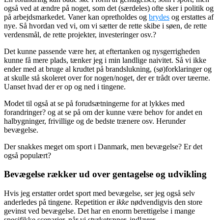
også ved at ændre på noget, som det (særdeles) ofte sker i politik og
på arbejdsmarkedet. Vaner kan opretholdes og
brydes
og erstattes af
nye. Så hvordan ved vi, om vi sætter de rette skibe i søen, de rette
verdensmål, de rette projekter, investeringer osv.?
Det kunne passende være her, at eftertanken og nysgerrigheden
kunne få mere plads, tænker jeg i min landlige naivitet. Så vi ikke
ender med at bruge al krudtet på brandslukning, (sø)forklaringer og
at skulle stå skoleret over for nogen/noget, der er trådt over tæerne.
Uanset hvad der er op og ned i tingene.
Modet til også at se på forudsætningerne for at lykkes med
forandringer? og at se på om der kunne være behov for andet en
halbygninger, frivillige og de bedste trænere osv. Herunder
bevægelse.
Der snakkes meget om sport i Danmark, men bevægelse? Er det
også populært?
Bevægelse rækker ud over gentagelse og udvikling
Hvis jeg erstatter ordet sport med bevægelse, ser jeg også selv
anderledes på tingene. Repetition er
ikke
nødvendigvis den store
gevinst ved bevægelse. Det har en enorm berettigelse i mange
specifikke scenarier, når vi styrketræner, indlærer