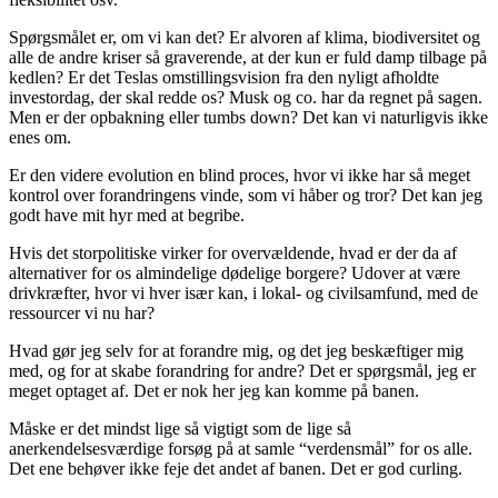
Spørgsmålet er, om vi kan det? Er alvoren af klima, biodiversitet og
alle de andre kriser så graverende, at der kun er fuld damp tilbage på
kedlen? Er det Teslas omstillingsvision fra den nyligt afholdte
investordag, der skal redde os? Musk og co. har da regnet på sagen.
Men er der opbakning eller tumbs down? Det kan vi naturligvis ikke
enes om.
Er den videre evolution en blind proces, hvor vi ikke har så meget
kontrol over forandringens vinde, som vi håber og tror? Det kan jeg
godt have mit hyr med at begribe.
Hvis det storpolitiske virker for overvældende, hvad er der da af
alternativer for os almindelige dødelige borgere? Udover at være
drivkræfter, hvor vi hver især kan, i lokal- og civilsamfund, med de
ressourcer vi nu har?
Hvad gør jeg selv for at forandre mig, og det jeg beskæftiger mig
med, og for at skabe forandring for andre? Det er spørgsmål, jeg er
meget optaget af. Det er nok her jeg kan komme på banen.
Måske er det mindst lige så vigtigt som de lige så
anerkendelsesværdige forsøg på at samle “verdensmål” for os alle.
Det ene behøver ikke feje det andet af banen. Det er god curling.