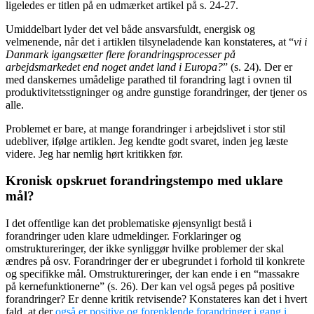
ligeledes er titlen på en udmærket artikel på s. 24-27.
Umiddelbart lyder det vel både ansvarsfuldt, energisk og
velmenende, når det i artiklen tilsyneladende kan konstateres, at “
vi i
Danmark igangsætter flere forandringsprocesser på
arbejdsmarkedet end noget andet land i Europa?
” (s. 24). Der er
med danskernes umådelige parathed til forandring lagt i ovnen til
produktivitetsstigninger og andre gunstige forandringer, der tjener os
alle.
Problemet er bare, at mange forandringer i arbejdslivet i stor stil
udebliver, ifølge artiklen. Jeg kendte godt svaret, inden jeg læste
videre. Jeg har nemlig hørt kritikken før.
Kronisk opskruet forandringstempo med uklare
mål?
I det offentlige kan det problematiske øjensynligt bestå i
forandringer uden klare udmeldinger. Forklaringer og
omstruktureringer, der ikke synliggør hvilke problemer der skal
ændres på osv. Forandringer der er ubegrundet i forhold til konkrete
og specifikke mål. Omstruktureringer, der kan ende i en “massakre
på kernefunktionerne” (s. 26). Der kan vel også peges på positive
forandringer? Er denne kritik retvisende? Konstateres kan det i hvert
fald, at der
også er positive og forenklende forandringer i gang i