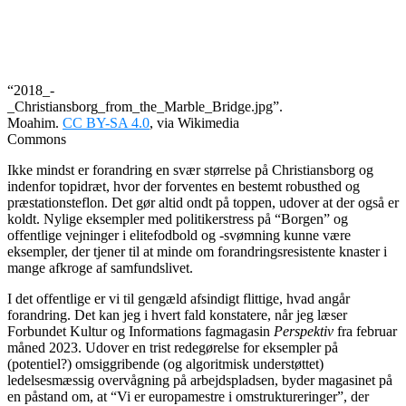
“2018_-
_Christiansborg_from_the_Marble_Bridge.jpg”.
Moahim.
CC BY-SA 4.0
, via Wikimedia
Commons
Ikke mindst er forandring en svær størrelse på Christiansborg og
indenfor topidræt, hvor der forventes en bestemt robusthed og
præstationsteflon. Det gør altid ondt på toppen, udover at der også er
koldt. Nylige eksempler med politikerstress på “Borgen” og
offentlige vejninger i
elitefodbold og -svømning
kunne være
eksempler, der tjener til at minde om forandringsresistente knaster i
mange afkroge af samfundslivet.
I det offentlige er vi til gengæld afsindigt flittige, hvad angår
forandring. Det kan jeg i hvert fald konstatere, når jeg læser
Forbundet Kultur og Informations fagmagasin
Perspektiv
fra februar
måned 2023. Udover en trist redegørelse for eksempler på
(potentiel?) omsiggribende (og algoritmisk understøttet)
ledelsesmæssig overvågning på arbejdspladsen, byder magasinet på
en påstand om, at “Vi er europamestre i omstruktureringer”, der