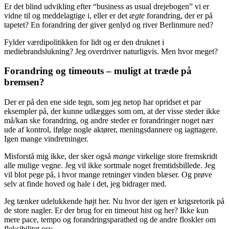
Er det blind udvikling efter “business as usual drejebogen” vi er
vidne til og meddelagtige i, eller er det
ægte
forandring, der er på
tapetet? En forandring der giver genlyd og river Berlinmure ned?
Fylder værdipolitikken for lidt og er den druknet i
mediebrandslukning? Jeg overdriver naturligvis. Men hvor meget?
Forandring og timeouts – muligt at træde på
bremsen?
Der er på den ene side tegn, som jeg netop har opridset et par
eksempler på, der kunne udlægges som om, at der visse steder ikke
må/kan ske forandring, og andre steder er forandringer noget nær
ude af kontrol, ifølge nogle aktører, meningsdannere og iagttagere.
Igen mange vindretninger.
Misforstå mig ikke, der sker også
mange
virkelige store fremskridt
alle mulige vegne. Jeg vil ikke sortmale noget fremtidsbillede. Jeg
vil blot pege på, i hvor mange retninger vinden blæser. Og prøve
selv at finde hoved og hale i det, jeg bidrager med.
Jeg tænker udelukkende højt her. Nu hvor der igen er krigsretorik på
de store nagler. Er der brug for en timeout hist og her? Ikke kun
mere pace, tempo og forandringsparathed og de andre floskler om
fleksibilitet osv.