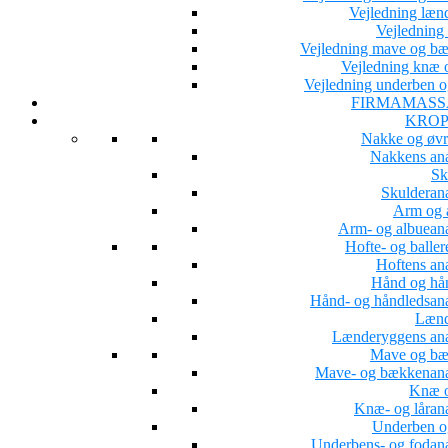
Vejledning læn
Vejledning 
Vejledning mave og b
Vejledning knæ o
Vejledning underben o
FIRMAMASS
KROP
Nakke og øvr
Nakkens an
Sk
Skulderan
Arm og 
Arm- og albuean
Hofte- og baller
Hoftens an
Hånd og hå
Hånd- og håndledsan
Lænd
Lænderyggens an
Mave og b
Mave- og bækkenan
Knæ o
Knæ- og låran
Underben o
Underbens- og fodan