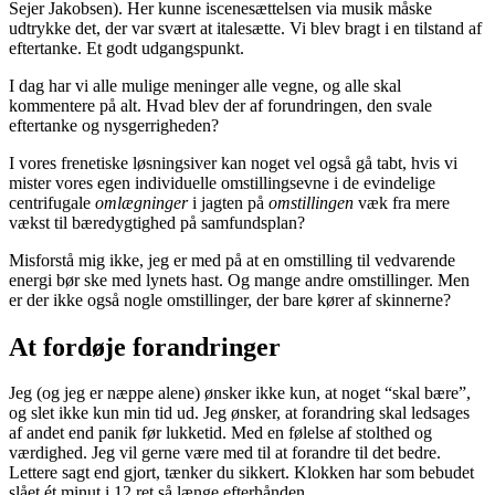
Sejer Jakobsen). Her kunne iscenesættelsen via musik måske
udtrykke det, der var svært at italesætte. Vi blev bragt i en tilstand af
eftertanke. Et godt udgangspunkt.
I dag har vi alle mulige meninger alle vegne, og alle skal
kommentere på alt. Hvad blev der af forundringen, den svale
eftertanke og nysgerrigheden?
I vores frenetiske løsningsiver kan noget vel også gå tabt, hvis vi
mister vores egen individuelle omstillingsevne i de evindelige
centrifugale
omlægninger
i jagten på
omstillingen
væk fra mere
vækst til bæredygtighed på samfundsplan?
Misforstå mig ikke, jeg er med på at en omstilling til vedvarende
energi bør ske med lynets hast. Og mange andre omstillinger. Men
er der ikke også nogle omstillinger, der bare kører af skinnerne?
At fordøje forandringer
Jeg (og jeg er næppe alene) ønsker ikke kun, at noget “skal bære”,
og slet ikke kun min tid ud. Jeg ønsker, at forandring skal ledsages
af andet end panik før lukketid. Med en følelse af stolthed og
værdighed. Jeg vil gerne være med til at forandre til det bedre.
Lettere sagt end gjort, tænker du sikkert. Klokken har som bebudet
slået ét minut i 12 ret så længe efterhånden.