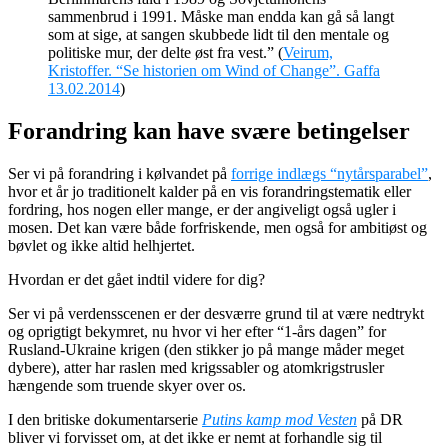
sammenbrud i 1991. Måske man endda kan gå så langt
som at sige, at sangen skubbede lidt til den mentale og
politiske mur, der delte øst fra vest.” (
Veirum,
Kristoffer. “Se historien om Wind of Change”. Gaffa
13.02.2014
)
Forandring kan have svære betingelser
Ser vi på forandring i kølvandet på
forrige indlægs “nytårsparabel”
,
hvor et år jo traditionelt kalder på en vis forandringstematik eller
fordring, hos nogen eller mange, er der angiveligt også ugler i
mosen. Det kan være både forfriskende, men også for ambitiøst og
bøvlet og ikke altid helhjertet.
Hvordan er det gået indtil videre for dig?
Ser vi på verdensscenen er der desværre grund til at være nedtrykt
og oprigtigt bekymret, nu hvor vi her efter “1-års dagen” for
Rusland-Ukraine krigen (den stikker jo på mange måder meget
dybere), atter har raslen med krigssabler og atomkrigstrusler
hængende som truende skyer over os.
I den britiske dokumentarserie
Putins kamp mod Vesten
på DR
bliver vi forvisset om, at det ikke er nemt at forhandle sig til