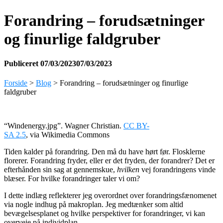
Forandring – forudsætninger
og finurlige faldgruber
Publiceret
07/03/2023
07/03/2023
Forside
>
Blog
>
Forandring – forudsætninger og finurlige
faldgruber
“Windenergy.jpg”. Wagner Christian.
CC BY-
SA 2.5
, via Wikimedia Commons
Tiden kalder på forandring. Den må du have hørt før. Flosklerne
florerer. Forandring fryder, eller er det fryden, der forandrer? Det er
efterhånden sin sag at gennemskue,
hvilken
vej forandringens vinde
blæser. For hvilke forandringer taler vi om?
I dette indlæg reflekterer jeg overordnet over forandringsfænomenet
via nogle indhug på makroplan. Jeg medtænker som altid
bevægelsesplanet og hvilke perspektiver for forandringer, vi kan
overveje på individplan.