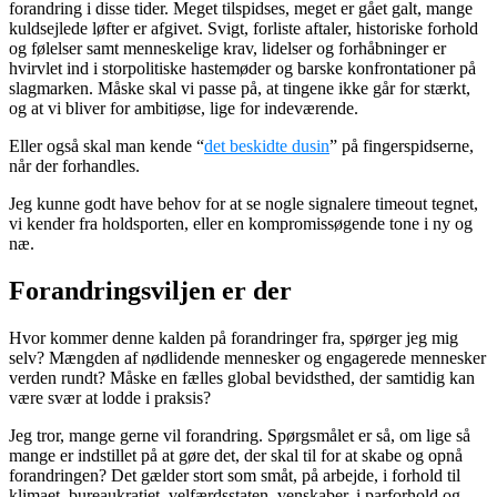
forandring i disse tider. Meget tilspidses, meget er gået galt, mange
kuldsejlede løfter er afgivet. Svigt, forliste aftaler, historiske forhold
og følelser samt menneskelige krav, lidelser og forhåbninger er
hvirvlet ind i storpolitiske hastemøder og barske konfrontationer på
slagmarken. Måske skal vi passe på, at tingene ikke går for stærkt,
og at vi bliver for ambitiøse, lige for indeværende.
Eller også skal man kende “
det beskidte dusin
” på fingerspidserne,
når der forhandles.
Jeg kunne godt have behov for at se nogle signalere timeout tegnet,
vi kender fra holdsporten, eller en kompromissøgende tone i ny og
næ.
Forandringsviljen er der
Hvor kommer denne kalden på forandringer fra, spørger jeg mig
selv? Mængden af nødlidende mennesker og engagerede mennesker
verden rundt? Måske en fælles global bevidsthed, der samtidig kan
være svær at lodde i praksis?
Jeg tror, mange gerne vil forandring. Spørgsmålet er så, om lige så
mange er indstillet på at gøre det, der skal til for at skabe og opnå
forandringen? Det gælder stort som småt, på arbejde, i forhold til
klimaet, bureaukratiet, velfærdsstaten, venskaber, i parforhold og