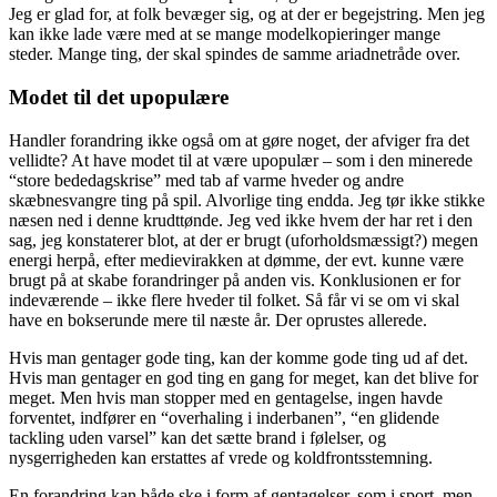
Jeg er glad for, at folk bevæger sig, og at der er begejstring. Men jeg
kan ikke lade være med at se mange modelkopieringer mange
steder. Mange ting, der skal spindes de samme ariadnetråde over.
Modet til det upopulære
Handler forandring ikke også om at gøre noget, der afviger fra det
vellidte? At have modet til at være upopulær – som i den minerede
“store bededagskrise” med tab af varme hveder og andre
skæbnesvangre ting på spil. Alvorlige ting endda. Jeg tør ikke stikke
næsen ned i denne krudttønde. Jeg ved ikke hvem der har ret i den
sag, jeg konstaterer blot, at der er brugt (uforholdsmæssigt?) megen
energi herpå, efter medievirakken at dømme, der evt. kunne være
brugt på at skabe forandringer på anden vis. Konklusionen er for
indeværende – ikke flere hveder til folket. Så får vi se om vi skal
have en bokserunde mere til næste år. Der oprustes allerede.
Hvis man gentager gode ting, kan der komme gode ting ud af det.
Hvis man gentager en god ting en gang for meget, kan det blive for
meget. Men hvis man stopper med en gentagelse, ingen havde
forventet, indfører en “overhaling i inderbanen”, “en glidende
tackling uden varsel” kan det sætte brand i følelser, og
nysgerrigheden kan erstattes af vrede og koldfrontsstemning.
En forandring kan både ske i form af gentagelser, som i sport, men