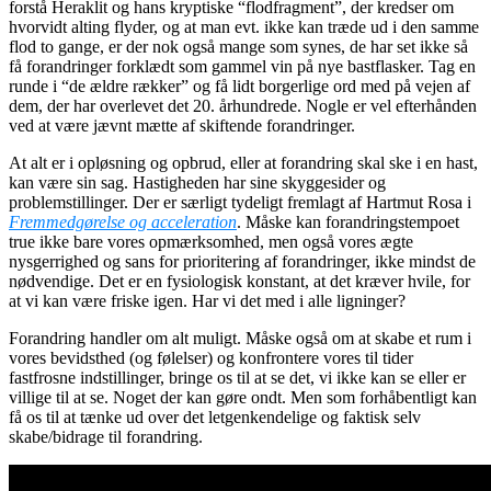
forstå Heraklit og hans kryptiske “flodfragment”, der kredser om
hvorvidt alting flyder, og at man evt. ikke kan træde ud i den samme
flod to gange, er der nok også mange som synes, de har set ikke så
få forandringer forklædt som gammel vin på nye bastflasker. Tag en
runde i “de ældre rækker” og få lidt borgerlige ord med på vejen af
dem, der har overlevet det 20. århundrede. Nogle er vel efterhånden
ved at være jævnt mætte af skiftende forandringer.
At alt er i opløsning og opbrud, eller at forandring skal ske i en hast,
kan være sin sag. Hastigheden har sine skyggesider og
problemstillinger. Der er særligt tydeligt fremlagt af Hartmut Rosa i
Fremmedgørelse og acceleration
. Måske kan forandringstempoet
true ikke bare vores opmærksomhed, men også vores ægte
nysgerrighed og sans for prioritering af forandringer, ikke mindst de
nødvendige. Det er en fysiologisk konstant, at det kræver hvile, for
at vi kan være friske igen. Har vi det med i alle ligninger?
Forandring handler om alt muligt. Måske også om at skabe et rum i
vores bevidsthed (og følelser) og konfrontere vores til tider
fastfrosne indstillinger, bringe os til at se det, vi ikke kan se eller er
villige til at se. Noget der kan gøre ondt. Men som forhåbentligt kan
få os til at tænke ud over det letgenkendelige og faktisk selv
skabe/bidrage til forandring.