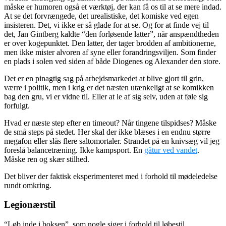
måske er humoren også et værktøj, der kan få os til at se mere indad.
At se det forvrængede, det urealistiske, det komiske ved egen
insisteren. Det, vi ikke er så glade for at se. Og for at finde vej til
det, Jan Gintberg kaldte “den forløsende latter”, når anspændtheden
er over kogepunktet. Den latter, der tager brodden af ambitionerne,
men ikke mister alvoren af syne eller forandringsviljen. Som finder
en plads i solen ved siden af både Diogenes og Alexander den store.
Det er en pinagtig sag på arbejdsmarkedet at blive gjort til grin,
værre i politik, men i krig er det næsten utænkeligt at se komikken
bag den gru, vi er vidne til. Eller at le af sig selv, uden at føle sig
forfulgt.
Hvad er næste step efter en timeout? Når tingene tilspidses? Måske
de små steps på stedet. Her skal der ikke blæses i en endnu større
megafon eller slås flere saltomortaler. Strandet på en knivsæg vil jeg
foreslå balancetræning. Ikke kampsport. En
gåtur ved vandet
.
Måske ren og skær stilhed.
Det bliver der faktisk eksperimenteret med i forhold til mødeledelse
rundt omkring.
Legionærstil
“Løb inde i boksen”, som nogle siger i forhold til løbestil.