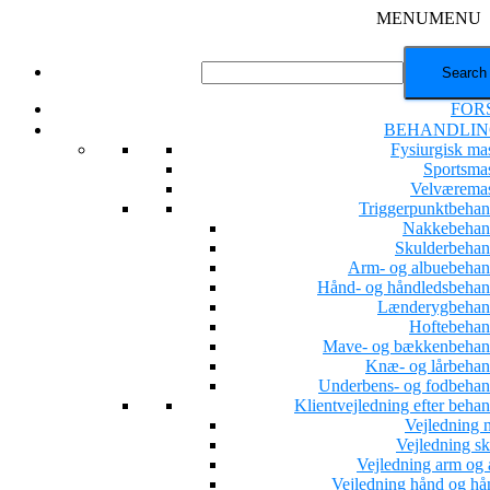
MENU
MENU
FOR
BEHANDLIN
Fysiurgisk ma
Sportsma
Velværema
Triggerpunktbehan
Nakkebehan
Skulderbehan
Arm- og albuebehan
Hånd- og håndledsbehan
Lænderygbehan
Hoftebehan
Mave- og bækkenbehan
Knæ- og lårbehan
Underbens- og fodbehan
Klientvejledning efter beha
Vejledning 
Vejledning sk
Vejledning arm og 
Vejledning hånd og hå