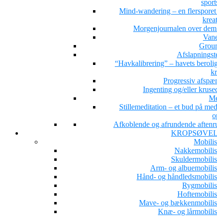
sport
Mind-wandering – en flersporet s
kreat
Morgenjournalen over dem 
Van
Grou
Afslapningst
“Havkalibrering” – havets beroli
kr
Progressiv afspæ
Ingenting og/eller kruse
Me
Stillemeditation – et bud på med
o
Afkoblende og afrundende aftenru
KROPSØVE
Mobilis
Nakkemobilis
Skuldermobilis
Arm- og albuemobilis
Hånd- og håndledsmobilis
Rygmobilis
Hoftemobilis
Mave- og bækkenmobilis
Knæ- og lårmobilis