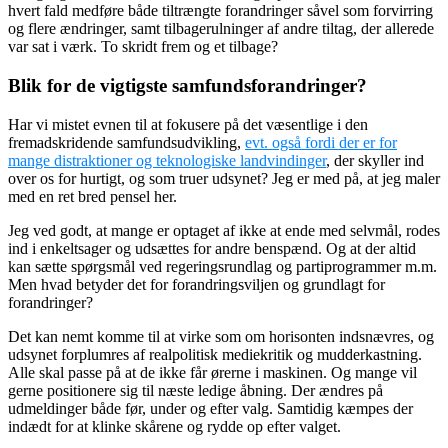
hvert fald medføre både tiltrængte forandringer såvel som forvirring
og flere ændringer, samt tilbagerulninger af andre tiltag, der allerede
var sat i værk. To skridt frem og et tilbage?
Blik for de vigtigste samfundsforandringer?
Har vi mistet evnen til at fokusere på det væsentlige i den
fremadskridende samfundsudvikling,
evt. også fordi der er for
mange distraktioner og teknologiske landvindinger
, der skyller ind
over os for hurtigt, og som truer udsynet? Jeg er med på, at jeg maler
med en ret bred pensel her.
Jeg ved godt, at mange er optaget af ikke at ende med selvmål, rodes
ind i enkeltsager og udsættes for andre benspænd. Og at der altid
kan sætte spørgsmål ved regeringsrundlag og partiprogrammer m.m.
Men hvad betyder det for forandringsviljen og grundlagt for
forandringer?
Det kan nemt komme til at virke som om horisonten indsnævres, og
udsynet forplumres af realpolitisk mediekritik og mudderkastning.
Alle skal passe på at de ikke får ørerne i maskinen. Og mange vil
gerne positionere sig til næste ledige åbning. Der ændres på
udmeldinger både før, under og efter valg. Samtidig kæmpes der
indædt for at klinke skårene og rydde op efter valget.