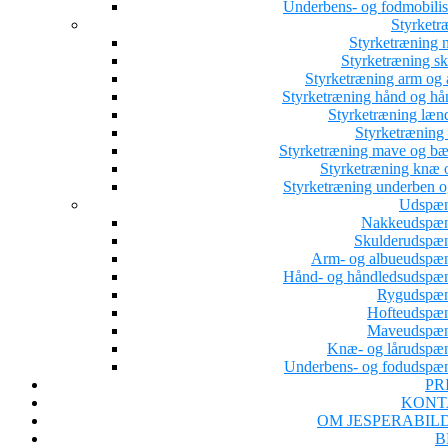
Underbens- og fodmobilis
Styrketr
Styrketræning 
Styrketræning sk
Styrketræning arm og 
Styrketræning hånd og hå
Styrketræning læn
Styrketræning 
Styrketræning mave og b
Styrketræning knæ o
Styrketræning underben o
Udspæn
Nakkeudspæ
Skulderudspæ
Arm- og albueudspæ
Hånd- og håndledsudspæ
Rygudspæ
Hofteudspæ
Maveudspæn
Knæ- og lårudspæ
Underbens- og fodudspæ
PR
KONT
OM JESPERABIL
B