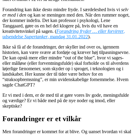
Forandring kan ikke desto mindre fryde. I særdeleshed hvis vi
selv
er med i den
og kan se meningen med den. Når den rummer noget,
der kommer indefra. Det kan professor i psykologi, Lene
Tanggaard, gøre os en hel del klogere på, hvis du vil have en
kreativitetsvinkel på sagen. (
Forandring fryder … eller forvirrer
,
udsendelse
Supertanker
, mandag 31.01.2022
).
Ikke så få af de forandringer, der skyller ind over os, igennem
historien, kan være svære at fordøje og kræver høj tilpasningsevne.
De kan opstå mere eller mindre “out of the blue”, hvor vi sages-
eller målløse (eller forventningsfulde) skal forholde os til alverdens
løjerlige fænomener, som skyder op i sproget, i teknologien og i
landskabet. Her kunne der til tider være behov for en
“straksopbremsning”, er min uvidenskabelige fornemmelse. Hvem
sagde ChatGPT?
Er vi med i dem, er de med til at gøre vores liv gode, meningsfulde
og værdige? Er vi både med på de nye noder og imod, eller
skeptiske?
Forandringer er et vilkår
Men forandringer er kommet for at blive. Og uanset hvordan vi skal