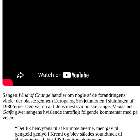
Sangen
Wind of Change
handler om nogle af
de forandringens
vinde, der blæste gennem Europa og Sovjetunionen i slutningen af
1980’erne. Den var en af tidens mest symbolske sange. Magasinet
Gaffa
giver sangens hvislende introfløjt følgende kommentar med på
vejen:
“Det fik heavyfans til at krumme tæerne, men gav til
gengæld genlyd i Kreml og blev således soundtrack til
Berlinmurens fald i 1989 og Sovjetunionens