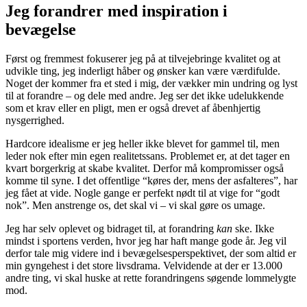
Jeg forandrer med inspiration i
bevægelse
Først og fremmest fokuserer jeg på at tilvejebringe kvalitet og at
udvikle ting, jeg inderligt håber og ønsker kan være værdifulde.
Noget der kommer fra et sted i mig, der vækker min undring og lyst
til at forandre – og dele med andre. Jeg ser det ikke udelukkende
som et krav eller en pligt, men er også drevet af åbenhjertig
nysgerrighed.
Hardcore idealisme er jeg heller ikke blevet for gammel til, men
leder nok efter min egen realitetssans. Problemet er, at det tager en
kvart borgerkrig at skabe kvalitet. Derfor må kompromisser også
komme til syne. I det offentlige “køres der, mens der asfalteres”, har
jeg fået at vide. Nogle gange er perfekt nødt til at vige for “godt
nok”. Men anstrenge os, det skal vi – vi skal gøre os umage.
Jeg har selv oplevet og bidraget til, at forandring
kan
ske. Ikke
mindst i sportens verden, hvor jeg har haft mange gode år. Jeg vil
derfor tale mig videre ind i bevægelsesperspektivet, der som altid er
min gyngehest i det store livsdrama. Velvidende at der er 13.000
andre ting, vi skal huske at rette forandringens søgende lommelygte
mod.