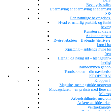
Bare 
Bevægelsesdiver
Et armsving er et armsving er et arms
SR
Den naturlige bevægelse
Hvad er naturlig praktisk og funk
bevæg
Kunsten at kravle
At kunne rejse 
Rygsøjlebølger – flydende (gen)veje 
krop i b
Squatting – siddende hvile fø
fre
Hæng i og hæng ud – hængeunive
herlig
Barndommen genop
Tennisbolden – din næstbedst
KROPSPRA
Kroppen i
Magiske, meningsfulde morgenru
Middagsluren – en praksis med flere ans
Mikrop
Arbejdsstillinger med om
At lære at sidde arke
Vejrtrækningst