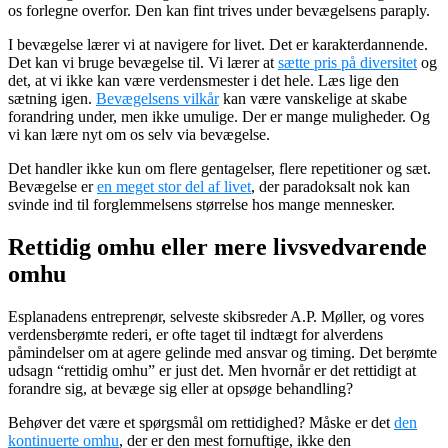
os forlegne overfor. Den kan fint trives under bevægelsens paraply.
I bevægelse lærer vi at navigere for livet. Det er karakterdannende.
Det kan vi bruge bevægelse til. Vi lærer at
sætte pris på diversitet
og
det, at vi ikke kan være verdensmester i det hele. Læs lige den
sætning igen.
Bevægelsens vilkår
kan være vanskelige at skabe
forandring under, men ikke umulige. Der er mange muligheder. Og
vi kan lære nyt om os selv via bevægelse.
Det handler ikke kun om flere gentagelser, flere repetitioner og sæt.
Bevægelse er
en meget stor del af livet
, der paradoksalt nok kan
svinde ind til forglemmelsens størrelse hos mange mennesker.
Rettidig omhu eller mere livsvedvarende
omhu
Esplanadens entreprenør, selveste skibsreder A.P. Møller, og vores
verdensberømte rederi, er ofte taget til indtægt for alverdens
påmindelser om at agere gelinde med ansvar og timing. Det berømte
udsagn “rettidig omhu” er just det. Men hvornår er det rettidigt at
forandre sig, at bevæge sig eller at opsøge behandling?
Behøver det være et spørgsmål om rettidighed? Måske er det
den
kontinuerte omhu
, der er den mest fornuftige, ikke den