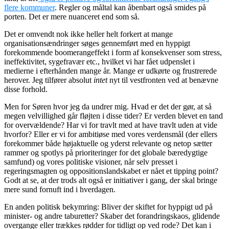
flere kommuner
. Regler og måltal kan åbenbart også smides på
porten. Det er mere nuanceret end som så.
Det er omvendt nok ikke heller helt forkert at mange
organisationsændringer søges gennemført med en hyppigt
forekommende boomerangeffekt i form af konsekvenser som stress,
ineffektivitet, sygefravær etc., hvilket vi har fået udpenslet i
medierne i efterhånden mange år. Mange er udkørte og frustrerede
herover. Jeg tilfører absolut
intet
nyt til vestfronten ved at benævne
disse forhold.
Men for Søren hvor jeg da undrer mig. Hvad er det der gør, at så
megen velvillighed går fløjten i disse tider? Er verden blevet en tand
for overvældende? Har vi for travlt med at have travlt uden at vide
hvorfor? Eller er vi for ambitiøse med vores verdensmål (der ellers
forekommer både højaktuelle og yderst relevante og netop sætter
rammer og spotlys på prioriteringer for det globale bæredygtige
samfund) og vores politiske visioner, når selv presset i
regeringsmagten og oppositionslandskabet er nået et tipping point?
Godt at se, at der trods alt også er initiativer i gang, der skal bringe
mere sund fornuft ind i hverdagen.
En anden politisk bekymring: Bliver der skiftet for hyppigt ud på
minister- og andre taburetter? Skaber det forandringskaos, glidende
overgange eller trækkes rødder for tidligt op ved rode? Det kan i