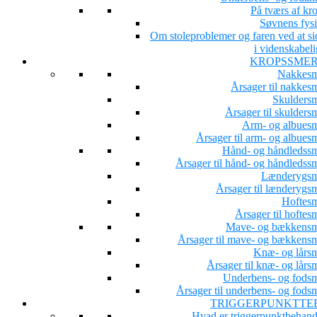
På tværs af kr
Søvnens fysi
Om stoleproblemer og faren ved at si
i videnskabeli
KROPSSME
Nakkesm
Årsager til nakkesm
Skuldersm
Årsager til skulders
Arm- og albuesm
Årsager til arm- og albues
Hånd- og håndledssm
Årsager til hånd- og håndledssm
Lænderygsm
Årsager til lænderygsm
Hoftesm
Årsager til hoftes
Mave- og bækkensm
Årsager til mave- og bækkensm
Knæ- og lårsm
Årsager til knæ- og lårs
Underbens- og fodsm
Årsager til underbens- og fodsm
TRIGGERPUNKTTE
Hvad er triggerpunktbehand