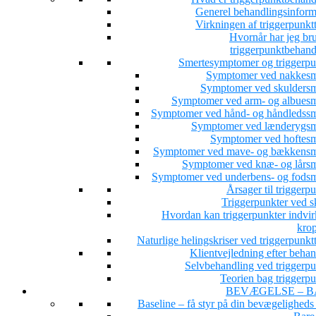
Generel behandlingsinform
Virkningen af triggerpunkt
Hvornår har jeg bru
triggerpunktbehand
Smertesymptomer og triggerpu
Symptomer ved nakkesm
Symptomer ved skuldersm
Symptomer ved arm- og albuesm
Symptomer ved hånd- og håndledssm
Symptomer ved lænderygsm
Symptomer ved hoftesm
Symptomer ved mave- og bækkensm
Symptomer ved knæ- og lårsm
Symptomer ved underbens- og fodsm
Årsager til triggerp
Triggerpunkter ved s
Hvordan kan triggerpunkter indvir
kro
Naturlige helingskriser ved triggerpunkt
Klientvejledning efter beha
Selvbehandling ved triggerpu
Teorien bag triggerpu
BEVÆGELSE – B
Baseline – få styr på din bevægeligheds